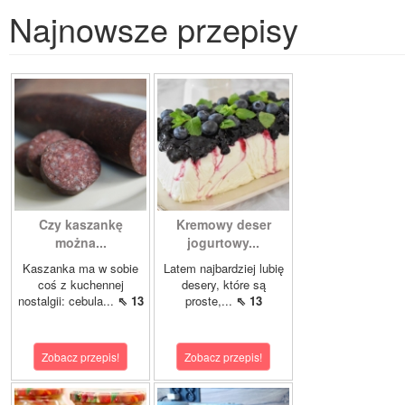
Najnowsze przepisy
Czy kaszankę
Kremowy deser
można...
jogurtowy...
Kaszanka ma w sobie
Latem najbardziej lubię
coś z kuchennej
desery, które są
nostalgii: cebula...
⇖ 13
proste,...
⇖ 13
Zobacz przepis!
Zobacz przepis!