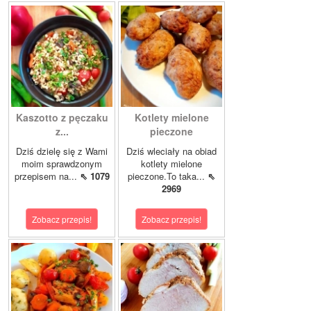
Kaszotto z pęczaku
Kotlety mielone
z...
pieczone
Dziś dzielę się z Wami
Dziś wleciały na obiad
moim sprawdzonym
kotlety mielone
przepisem na...
⇖ 1079
pieczone.To taka...
⇖
2969
Zobacz przepis!
Zobacz przepis!