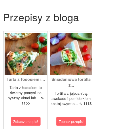
Przepisy z bloga
Tarta z łososiem i...
Śniadaniowa tortilla
z...
Tarta z łososiem to
świetny pomysł na
Tortilla z jajecznicą,
pyszny obiad lub...
⇖
awokado i pomidorkiem
1155
koktajlowymto...
⇖ 1113
Zobacz przepis!
Zobacz przepis!