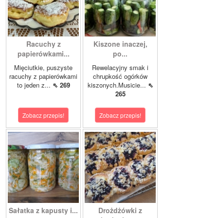
Racuchy z
Kiszone inaczej,
papierówkami...
po...
Mięciutkie, puszyste
Rewelacyjny smak i
racuchy z papierówkami
chrupkość ogórków
to jeden z...
⇖ 269
kiszonych.Musicie...
⇖
265
Zobacz przepis!
Zobacz przepis!
Sałatka z kapusty i...
Drożdżówki z