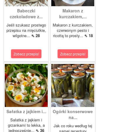
Babeczki
Makaron z
czekoladowe z...
kurczakiem,...
Jeśli szukasz prostego
Makaron z kurczakiem,
przepisu na mięciutkie,
czerwonym pesto i
wilgotne...
⇖ 28
ricottą to prosty...
⇖ 18
Zobacz przepis!
Zobacz przepis!
Sałatka z jajkiem i...
Ogórki konserwowe
na...
Sałatka z jajkiem i
grzankami to lekka, a
Jak co roku według tej
jednocześnie...
⇖ 36
samej receptury