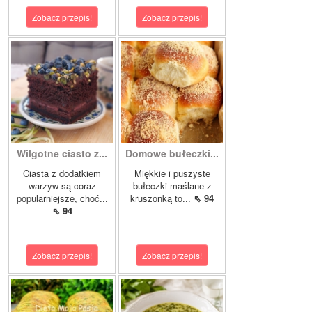
Zobacz przepis!
Zobacz przepis!
Wilgotne ciasto z...
Domowe bułeczki...
Ciasta z dodatkiem
Miękkie i puszyste
warzyw są coraz
bułeczki maślane z
popularniejsze, choć...
kruszonką to...
⇖ 94
⇖ 94
Zobacz przepis!
Zobacz przepis!