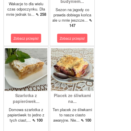
budyniem...
Wakacje to dla wielu
czas odpoczynku. Dla
Sezon na jagody co
mnie jednak to...
⇖ 258
prawda dobiega końca
ale u mnie jeszcze...
⇖
147
Zobacz przepis!
Zobacz przepis!
Szarlotka z
Placek ze śliwkami
papierówek...
na...
Domowa szarlotka z
Ten placek ze śliwkami
papierówek to jedno z
to nasze ciasto
tych ciast,...
⇖ 100
awaryjne. Nie...
⇖ 100