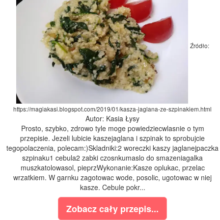
Źródło:
https://magiakasi.blogspot.com/2019/01/kasza-jaglana-ze-szpinakiem.html
Autor: Kasia Łysy
Prosto, szybko, zdrowo tyle moge powiedziecwlasnie o tym
przepisie. Jezeli lubicie kaszejaglana i szpinak to sprobujcie
tegopolaczenia, polecam:)Skladniki:2 woreczki kaszy jaglanejpaczka
szpinaku1 cebula2 zabki czosnkumaslo do smazeniagalka
muszkatolowasol, pieprzWykonanie:Kasze oplukac, przelac
wrzatkiem. W garnku zagotowac wode, posolic, ugotowac w niej
kasze. Cebule pokr...
Zobacz cały przepis...