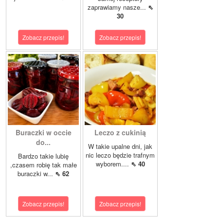
zaprawiamy nasze...
⇖
30
Zobacz przepis!
Zobacz przepis!
Buraczki w occie
Leczo z cukinią
do...
W takie upalne dni, jak
nic leczo będzie trafnym
Bardzo takie lubię
wyborem....
⇖ 40
,czasem robię tak małe
buraczki w...
⇖ 62
Zobacz przepis!
Zobacz przepis!