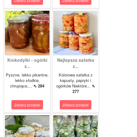
Zobacz przepis!
Zobacz przepis!
Krokodylki - ogórki
Najlepsza sałatka
z...
z...
Pyszne, lekko pikantne,
Kolorowa sałatka z
lekko słodkie,
kapusty, papryki i
chrupiące,...
⇖ 284
ogórków Niektóre...
⇖
277
Zobacz przepis!
Zobacz przepis!