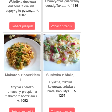
aromatyczną grillowaną
Wątróbka drobiowa
doradę.Taka...
⇖ 1136
duszona z cukinią i
paprykę to pyszny...
⇖
1007
Zobacz przepis!
Zobacz przepis!
Makaron z boczkiem
Surówka z białej...
i...
Pyszna, zdrowa i
kolorowasurówka z
Szybki i bardzo
białej kapustyz...
⇖
smaczny przepis na
1254
makaron z boczkiem i...
⇖ 1092
Zobacz przepis!
Zobacz przepis!