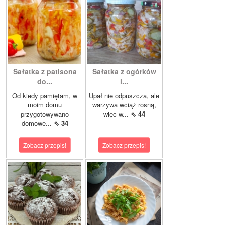
Sałatka z patisona
Sałatka z ogórków
do...
i...
Od kiedy pamiętam, w
Upał nie odpuszcza, ale
moim domu
warzywa wciąż rosną,
przygotowywano
więc w...
⇖ 44
domowe...
⇖ 34
Zobacz przepis!
Zobacz przepis!