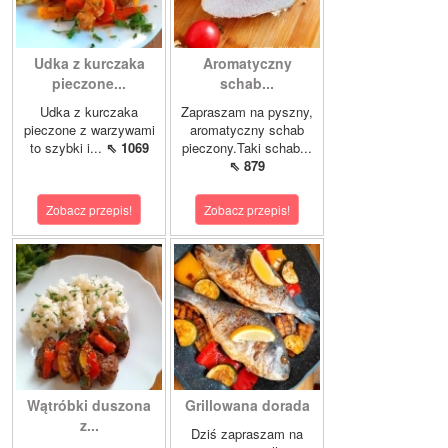
Udka z kurczaka
Aromatyczny
pieczone...
schab...
Udka z kurczaka
Zapraszam na pyszny,
pieczone z warzywami
aromatyczny schab
to szybki i...
⇖ 1069
pieczony.Taki schab...
⇖ 879
Zobacz przepis!
Zobacz przepis!
Wątróbki duszona
Grillowana dorada
z...
Dziś zapraszam na