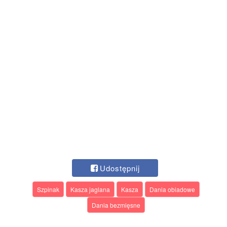
Udostępnij
Szpinak
Kasza jaglana
Kasza
Dania obiadowe
Dania bezmięsne