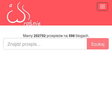
Toggl
naviga
Mamy
252752
przepisów na
598
blogach.