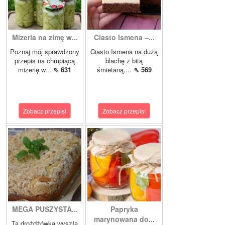
Mizeria na zimę w...
Ciasto Ismena –...
Poznaj mój sprawdzony
Ciasto Ismena na dużą
przepis na chrupiącą
blachę z bitą
mizerię w...
⇖ 631
śmietaną,...
⇖ 569
Zobacz przepis!
Zobacz przepis!
MEGA PUSZYSTA...
Papryka
marynowana do...
Ta drożdżówka wyszła