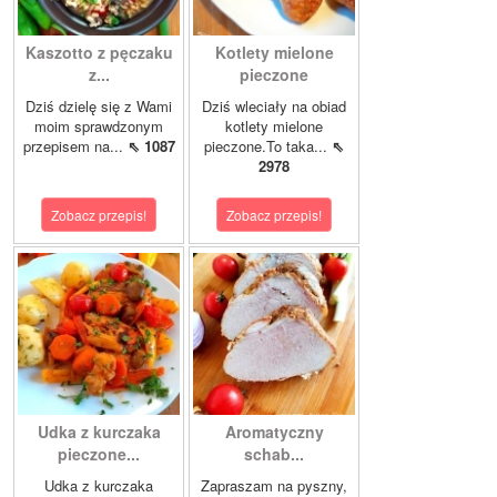
Kaszotto z pęczaku
Kotlety mielone
z...
pieczone
Dziś dzielę się z Wami
Dziś wleciały na obiad
moim sprawdzonym
kotlety mielone
przepisem na...
⇖ 1087
pieczone.To taka...
⇖
2978
Zobacz przepis!
Zobacz przepis!
Udka z kurczaka
Aromatyczny
pieczone...
schab...
Udka z kurczaka
Zapraszam na pyszny,