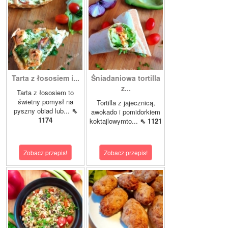
Tarta z łososiem i...
Śniadaniowa tortilla
z...
Tarta z łososiem to
świetny pomysł na
Tortilla z jajecznicą,
pyszny obiad lub...
⇖
awokado i pomidorkiem
1174
koktajlowymto...
⇖ 1121
Zobacz przepis!
Zobacz przepis!