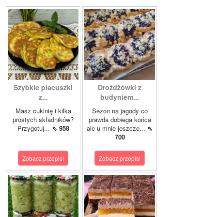
Szybkie placuszki
Drożdżówki z
z...
budyniem...
Masz cukinię i kilka
Sezon na jagody co
prostych składników?
prawda dobiega końca
Przygotuj...
⇖ 958
ale u mnie jeszcze...
⇖
700
Zobacz przepis!
Zobacz przepis!