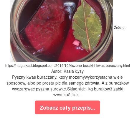
Źródło:
https://magiakasi.blogspot.com/2015/10/kiszone-buraki-i-kwas-buraczany.html
Autor: Kasia Łysy
Pyszny kwas buraczany, ktory mozemywykorzystacna wiele
sposobow, albo po prostu pic dla samego zdrowia. A z buraczkow
wyczarowac pyszna surowke.Skladniki:1 kg burakow3 zabki
czosnku2 listk...
Zobacz cały przepis...