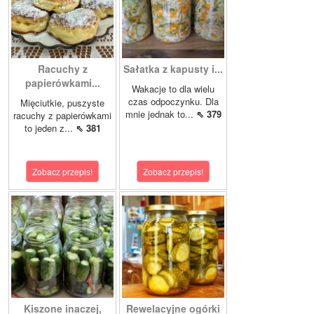
Racuchy z
Sałatka z kapusty i...
papierówkami...
Wakacje to dla wielu
czas odpoczynku. Dla
Mięciutkie, puszyste
mnie jednak to...
⇖ 379
racuchy z papierówkami
to jeden z...
⇖ 381
Zobacz przepis!
Zobacz przepis!
Kiszone inaczej,
Rewelacyjne ogórki