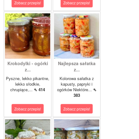
Zobacz przepis!
Zobacz przepis!
Krokodylki - ogórki
Najlepsza sałatka
z...
z...
Pyszne, lekko pikantne,
Kolorowa sałatka z
lekko słodkie,
kapusty, papryki i
chrupiące,...
⇖ 414
ogórków Niektóre...
⇖
383
Zobacz przepis!
Zobacz przepis!