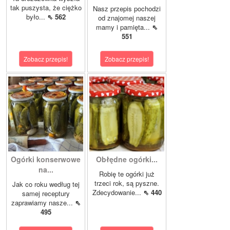
tak puszysta, że ciężko
Nasz przepis pochodzi
było...
⇖ 562
od znajomej naszej
mamy i pamięta...
⇖
551
Zobacz przepis!
Zobacz przepis!
Ogórki konserwowe
Obłędne ogórki...
na...
Robię te ogórki już
trzeci rok, są pyszne.
Jak co roku według tej
Zdecydowanie...
⇖ 440
samej receptury
zaprawiamy nasze...
⇖
495