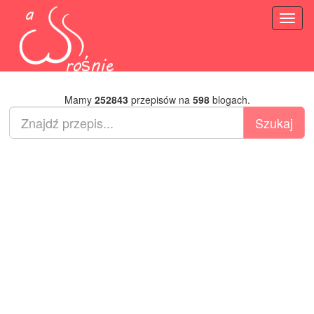
Toggl
naviga
Mamy
252843
przepisów na
598
blogach.