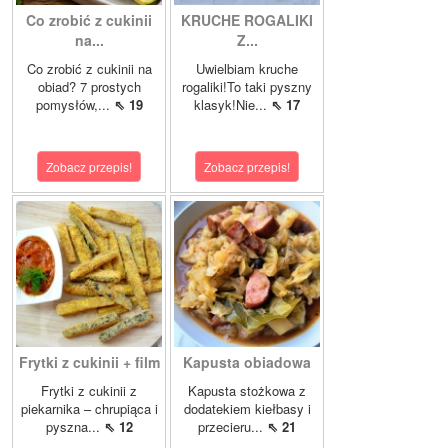
Co zrobić z cukinii
KRUCHE ROGALIKI
na...
Z...
Co zrobić z cukinii na
Uwielbiam kruche
obiad? 7 prostych
rogaliki!To taki pyszny
pomysłów,...
⇖ 19
klasyk!Nie...
⇖ 17
Zobacz przepis!
Zobacz przepis!
Frytki z cukinii + film
Kapusta obiadowa
Frytki z cukinii z
Kapusta stożkowa z
piekarnika – chrupiąca i
dodatekiem kiełbasy i
pyszna...
⇖ 12
przecieru...
⇖ 21