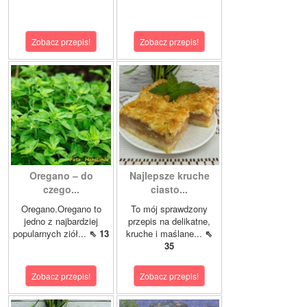
Zobacz przepis!
Zobacz przepis!
Oregano – do
Najlepsze kruche
czego...
ciasto...
Oregano.Oregano to
To mój sprawdzony
jedno z najbardziej
przepis na delikatne,
popularnych ziół...
⇖ 13
kruche i maślane...
⇖
35
Zobacz przepis!
Zobacz przepis!