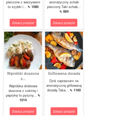
pieczone z warzywami
aromatyczny schab
to szybki i...
⇖ 1080
pieczony.Taki schab...
⇖ 884
Zobacz przepis!
Zobacz przepis!
Wątróbki duszona
Grillowana dorada
z...
Dziś zapraszam na
aromatyczną grillowaną
Wątróbka drobiowa
doradę.Taka...
⇖ 1160
duszona z cukinią i
paprykę to pyszny...
⇖
1014
Zobacz przepis!
Zobacz przepis!