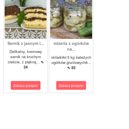
Sernik z jasnym i...
mizeria z ogórków
na...
Delikatny, kremowy
sernik na kruchym
składniki:5 kg świeżych
cieście, z piękną...
⇖
ogórków gruntowych6...
24
⇖ 83
Zobacz przepis!
Zobacz przepis!