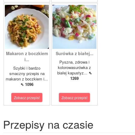
Makaron z boczkiem
Surówka z białej...
i...
Pyszna, zdrowa i
kolorowasurówka z
Szybki i bardzo
białej kapustyz...
⇖
smaczny przepis na
1269
makaron z boczkiem i...
⇖ 1096
Zobacz przepis!
Zobacz przepis!
Przepisy na czasie