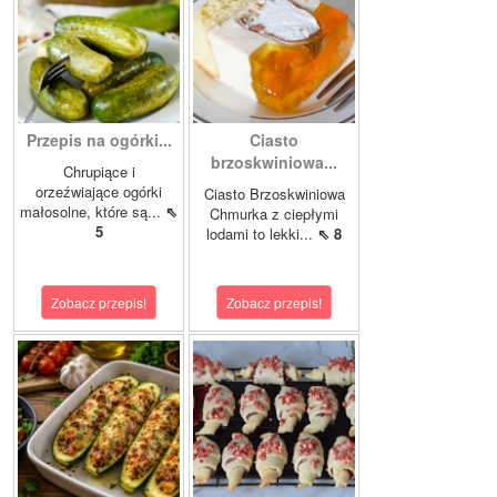
Przepis na ogórki...
Ciasto
brzoskwiniowa...
Chrupiące i
orzeźwiające ogórki
Ciasto Brzoskwiniowa
małosolne, które są...
⇖
Chmurka z ciepłymi
5
lodami to lekki...
⇖ 8
Zobacz przepis!
Zobacz przepis!