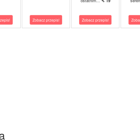
ostatnim...
⇖ 19
sere
zepis!
Zobacz przepis!
Zobacz przepis!
Zoba
a