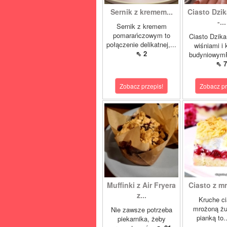
Sernik z kremem...
Ciasto Dzik
-...
Sernik z kremem
pomarańczowym to
Ciasto Dzika
połączenie delikatnej,...
wiśniami i
⇖ 2
budyniowymP
⇖ 7
Zobacz przepis!
Zobacz pr
Muffinki z Air Fryera
Ciasto z mr
z...
Kruche ci
mrożoną żu
Nie zawsze potrzeba
pianką to.
piekarnika, żeby