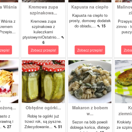
a Wiśnia
Kremowa zupa
Kapusta na ciepło
Malino
szpinakowa...
z
Kapusta na ciepło to
prosty, domowy dodatek
 Wiśnia z
Kremowa zupa
Przepys
do obiadu,...
⇖ 15
 kremem
szpinakowa z
zimno - 
rzepis...
kuleczkami
puszy
ptysiowymiOstatnio...
⇖
6
zepis!
Zobacz przepis!
Zobacz przepis!
Zoba
ożoną...
Obłędne ogórki...
Makaron z bobem
K
w...
ziemni
asto z
Robię te ogórki już
rawiną i
trzeci rok, są pyszne.
Sezon na bób powoli
Krokiety
..
⇖ 27
Zdecydowanie...
⇖ 51
dobiega końca, dlatego
ze szpin