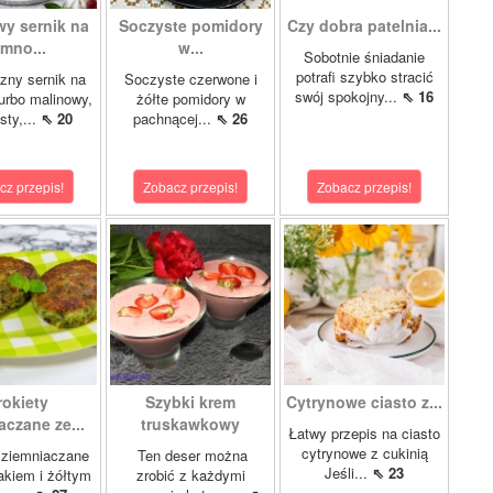
wy sernik na
Soczyste pomidory
Czy dobra patelnia...
imno...
w...
Sobotnie śniadanie
potrafi szybko stracić
zny sernik na
Soczyste czerwone i
swój spokojny...
⇖ 16
turbo malinowy,
żółte pomidory w
sty,...
⇖ 20
pachnącej...
⇖ 26
cz przepis!
Zobacz przepis!
Zobacz przepis!
rokiety
Szybki krem
Cytrynowe ciasto z...
aczane ze...
truskawkowy
Łatwy przepis na ciasto
cytrynowe z cukinią
 ziemniaczane
Ten deser można
Jeśli...
⇖ 23
akiem i żółtym
zrobić z każdymi