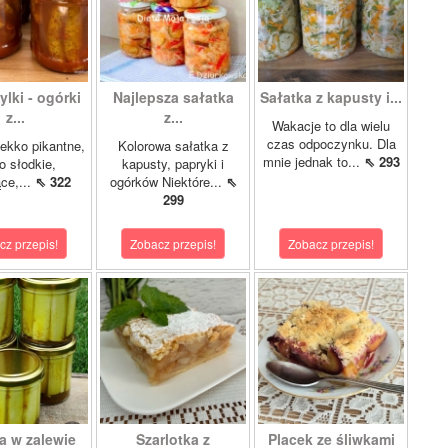
lki - ogórki
Najlepsza sałatka
Sałatka z kapusty i...
z...
z...
Wakacje to dla wielu
czas odpoczynku. Dla
ekko pikantne,
Kolorowa sałatka z
mnie jednak to...
⇖ 293
o słodkie,
kapusty, papryki i
ce,...
⇖ 322
ogórków Niektóre...
⇖
299
cz przepis!
Zobacz przepis!
Zobacz przepis!
a w zalewie
Szarlotka z
Placek ze śliwkami