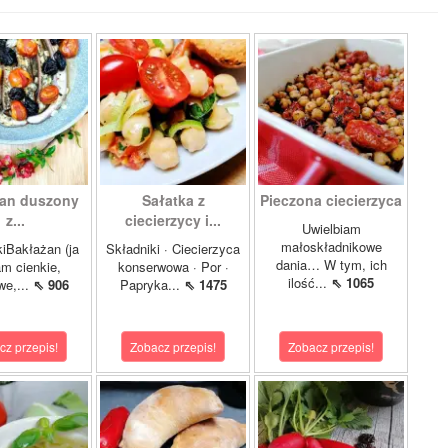
an duszony
Sałatka z
Pieczona ciecierzyca
z...
ciecierzycy i...
Uwielbiam
małoskładnikowe
iBakłażan (ja
Składniki · Ciecierzyca
dania… W tym, ich
m cienkie,
konserwowa · Por ·
ilość...
⇖ 1065
we,...
⇖ 906
Papryka...
⇖ 1475
cz przepis!
Zobacz przepis!
Zobacz przepis!