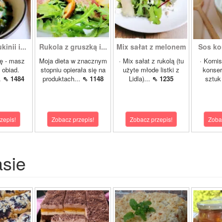
inii i...
Rukola z gruszką i...
Mix sałat z melonem
Sos ko
ę - masz
Moja dieta w znacznym
· Mix sałat z rukolą (tu
· Korni
 obiad.
stopniu opierała się na
użyte młode listki z
konser
.
⇖ 1484
produktach...
⇖ 1148
Lidla)...
⇖ 1235
sztuk 
zepis!
Zobacz przepis!
Zobacz przepis!
Zoba
asie