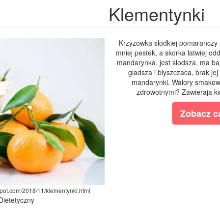
Klementynki
Krzyzowka slodkiej pomaranczy 
mniej pestek, a skorka latwiej od
mandarynka, jest slodsza, ma bar
gladsza i blyszczaca, brak je
mandarynki. Walory smakowe
zdrowotnymi? Zawieraja kwa
Zobacz ca
gspot.com/2018/11/klementynki.html
 Dietetyczny