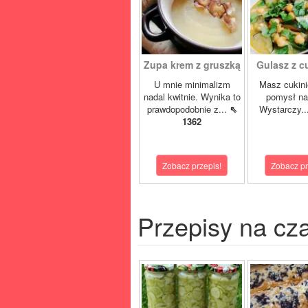
Zupa krem z gruszką
Gulasz z cuk
U mnie minimalizm
Masz cukini
nadal kwitnie. Wynika to
pomysł na
prawdopodobnie z...
⇖
Wystarczy..
1362
Zobacz przepis!
Zobacz pr
Przepisy na cz