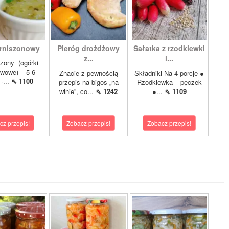
rniszonowy
Pieróg drożdżowy
Sałatka z rzodkiewki
z...
i...
szony (ogórki
wowe) – 5-6
Znacie z pewnością
Składniki Na 4 porcje ●
·...
⇖ 1100
przepis na bigos „na
Rzodkiewka – pęczek
winie”, co...
⇖ 1242
●...
⇖ 1109
cz przepis!
Zobacz przepis!
Zobacz przepis!