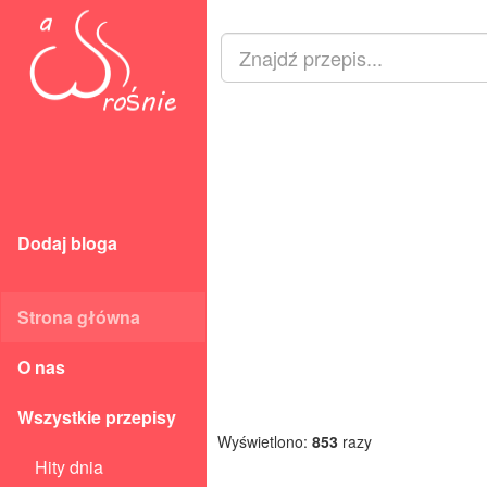
Dodaj bloga
Strona główna
O nas
Wszystkie przepisy
Wyświetlono:
853
razy
Hity dnia