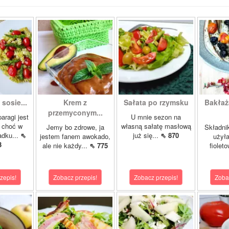
sosie...
Krem z
Sałata po rzymsku
Bakłaż
przemyconym...
aragi jest
U mnie sezon na
, choć w
własną sałatę masłową
Jemy bo zdrowe, ja
Składnik
dku...
⇖
już się...
⇖ 870
jestem fanem awokado,
użyła
3
ale nie każdy...
⇖ 775
fioleto
zepis!
Zobacz przepis!
Zobacz przepis!
Zoba