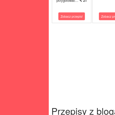
przygotować...
⇖ 21
Zobacz przepis!
Zobacz pr
Przepisy z blog