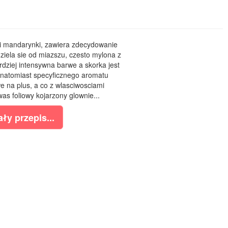
i mandarynki, zawiera zdecydowanie
dziela sie od miazszu, czesto mylona z
dziej intensywna barwe a skorka jest
j natomiast specyficznego aromatu
 na plus, a co z wlasciwosciami
s foliowy kojarzony glownie...
ły przepis...