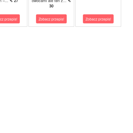
m –...
⇖ 27
owocami ale ten z...
⇖
30
cz przepis!
Zobacz przepis!
Zobacz przepis!