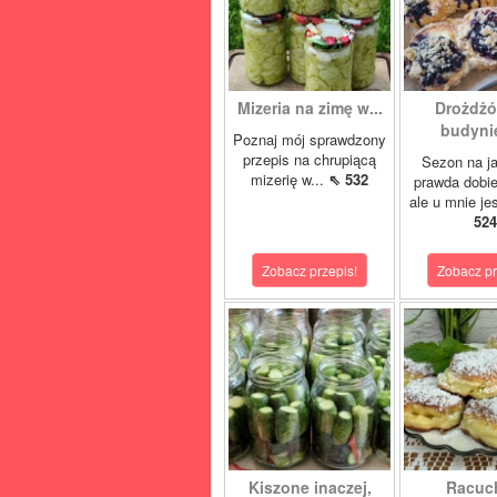
Mizeria na zimę w...
Drożdżó
budynie
Poznaj mój sprawdzony
przepis na chrupiącą
Sezon na j
mizerię w...
⇖ 532
prawda dobi
ale u mnie je
524
Zobacz przepis!
Zobacz pr
Kiszone inaczej,
Racuc