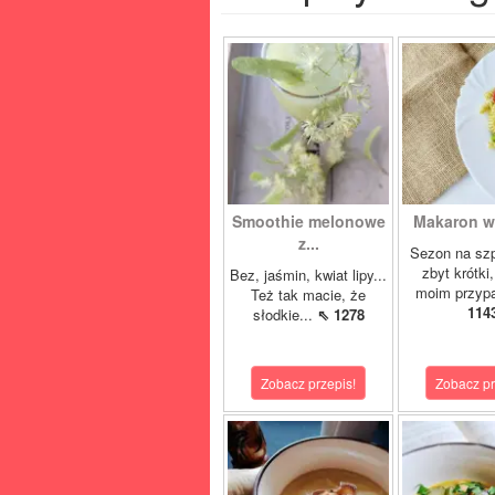
Smoothie melonowe
Makaron w 
z...
Sezon na szp
zbyt krótki
Bez, jaśmin, kwiat lipy...
moim przypa
Też tak macie, że
114
słodkie...
⇖ 1278
Zobacz przepis!
Zobacz pr