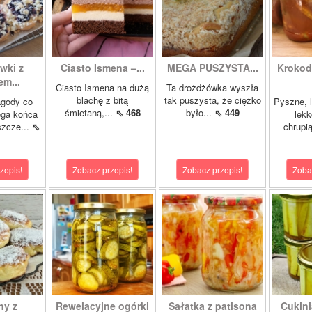
wki z
Ciasto Ismena –...
MEGA PUSZYSTA...
Krokody
m...
Ciasto Ismena na dużą
Ta drożdżówka wyszła
blachę z bitą
tak puszysta, że ciężko
agody co
Pyszne, l
śmietaną,...
⇖ 468
było...
⇖ 449
ega końca
lekk
szcze...
⇖
chrupią
zepis!
Zobacz przepis!
Zobacz przepis!
Zoba
hy z
Rewelacyjne ogórki
Sałatka z patisona
Cukini