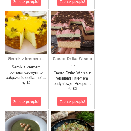
Zobacz przepis!
Zobacz przepis!
Sernik z kremem...
Ciasto Dzika Wiśnia
-...
Sernik z kremem
pomarańczowym to
Ciasto Dzika Wiśnia z
połączenie delikatnej,...
wiśniami i kremem
⇖ 14
budyniowymPrzepis...
⇖ 82
Zobacz przepis!
Zobacz przepis!