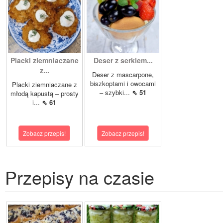
Placki ziemniaczane
Deser z serkiem...
z...
Deser z mascarpone,
biszkoptami i owocami
Placki ziemniaczane z
– szybki...
⇖ 51
młodą kapustą – prosty
i...
⇖ 61
Zobacz przepis!
Zobacz przepis!
Przepisy na czasie