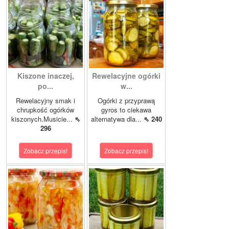
Kiszone inaczej,
Rewelacyjne ogórki
po...
w...
Rewelacyjny smak i
Ogórki z przyprawą
chrupkość ogórków
gyros to ciekawa
kiszonych.Musicie...
⇖
alternatywa dla...
⇖ 240
296
Zobacz przepis!
Zobacz przepis!