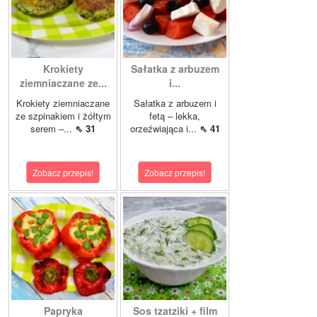
Krokiety
Sałatka z arbuzem
ziemniaczane ze...
i...
Krokiety ziemniaczane
Sałatka z arbuzem i
ze szpinakiem i żółtym
fetą – lekka,
serem –...
⇖ 31
orzeźwiająca i...
⇖ 41
Zobacz przepis!
Zobacz przepis!
Papryka
Sos tzatziki + film