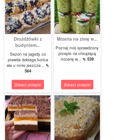
Drożdżówki z
Mizeria na zimę w...
budyniem...
Poznaj mój sprawdzony
przepis na chrupiącą
Sezon na jagody co
mizerię w...
⇖ 539
prawda dobiega końca
ale u mnie jeszcze...
⇖
564
Zobacz przepis!
Zobacz przepis!