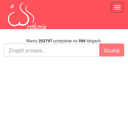
Toggl
naviga
Mamy
252797
przepisów na
598
blogach.