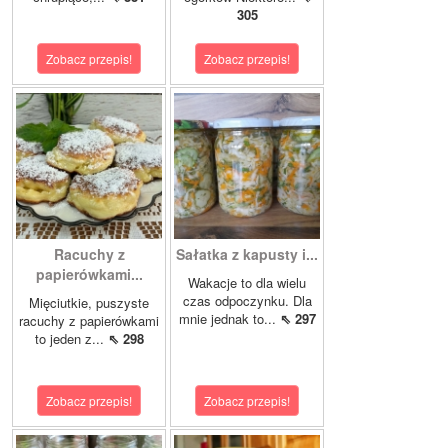
305
Zobacz przepis!
Zobacz przepis!
Racuchy z
Sałatka z kapusty i...
papierówkami...
Wakacje to dla wielu
czas odpoczynku. Dla
Mięciutkie, puszyste
mnie jednak to...
⇖ 297
racuchy z papierówkami
to jeden z...
⇖ 298
Zobacz przepis!
Zobacz przepis!