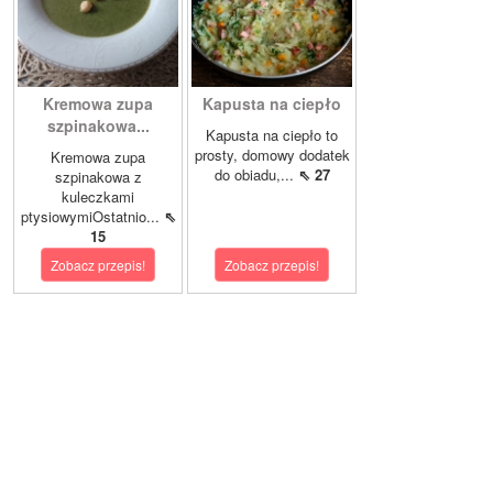
Kremowa zupa
Kapusta na ciepło
szpinakowa...
Kapusta na ciepło to
prosty, domowy dodatek
Kremowa zupa
do obiadu,...
⇖ 27
szpinakowa z
kuleczkami
ptysiowymiOstatnio...
⇖
15
Zobacz przepis!
Zobacz przepis!