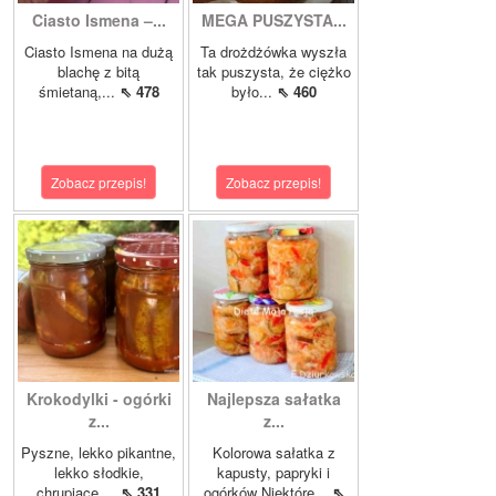
Ciasto Ismena –...
MEGA PUSZYSTA...
Ciasto Ismena na dużą
Ta drożdżówka wyszła
blachę z bitą
tak puszysta, że ciężko
śmietaną,...
⇖ 478
było...
⇖ 460
Zobacz przepis!
Zobacz przepis!
Krokodylki - ogórki
Najlepsza sałatka
z...
z...
Pyszne, lekko pikantne,
Kolorowa sałatka z
lekko słodkie,
kapusty, papryki i
chrupiące,...
⇖ 331
ogórków Niektóre...
⇖