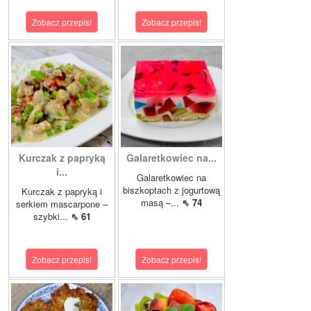
Zobacz przepis!
Zobacz przepis!
Kurczak z papryką
Galaretkowiec na...
i...
Galaretkowiec na
biszkoptach z jogurtową
Kurczak z papryką i
masą –...
⇖ 74
serkiem mascarpone –
szybki...
⇖ 61
Zobacz przepis!
Zobacz przepis!