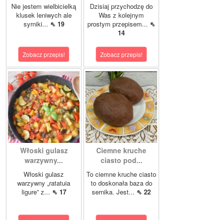
Nie jestem wielbicielką
Dzisiaj przychodzę do
klusek leniwych ale
Was z kolejnym
syrniki...
⇖ 19
prostym przepisem...
⇖
14
Zobacz przepis!
Zobacz przepis!
Włoski gulasz
Ciemne kruche
warzywny...
ciasto pod...
Włoski gulasz
To ciemne kruche ciasto
warzywny „ratatuia
to doskonała baza do
ligure” z...
⇖ 17
sernika. Jest...
⇖ 22