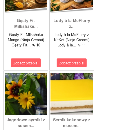
Gęsty Fit
Lody à la McFlurry
Milkshake...
z...
Gęsty Fit Milkshake
Lody à la McFlurry z
Mango (Ninja Creami)
KitKat (Ninja Creami)
Gęsty Fit...
⇖ 10
Lody à la...
⇖ 11
Zobacz przepis!
Zobacz przepis!
Jagodowe syrniki z
Sernik kokosowy z
sosem...
musem...