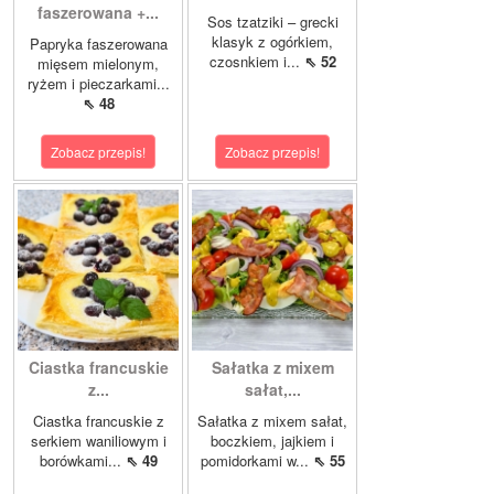
faszerowana +...
Sos tzatziki – grecki
klasyk z ogórkiem,
Papryka faszerowana
czosnkiem i...
⇖ 52
mięsem mielonym,
ryżem i pieczarkami...
⇖ 48
Zobacz przepis!
Zobacz przepis!
Ciastka francuskie
Sałatka z mixem
z...
sałat,...
Ciastka francuskie z
Sałatka z mixem sałat,
serkiem waniliowym i
boczkiem, jajkiem i
borówkami...
⇖ 49
pomidorkami w...
⇖ 55