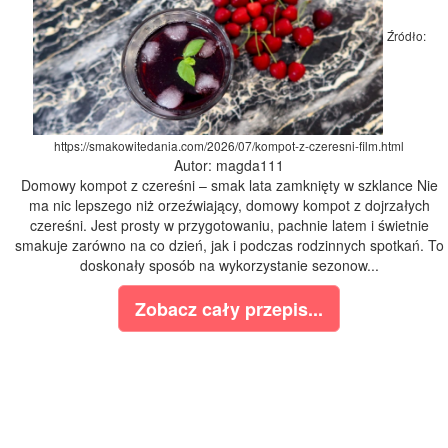
Źródło:
https://smakowitedania.com/2026/07/kompot-z-czeresni-film.html
Autor: magda111
Domowy kompot z czereśni – smak lata zamknięty w szklance Nie
ma nic lepszego niż orzeźwiający, domowy kompot z dojrzałych
czereśni. Jest prosty w przygotowaniu, pachnie latem i świetnie
smakuje zarówno na co dzień, jak i podczas rodzinnych spotkań. To
doskonały sposób na wykorzystanie sezonow...
Zobacz cały przepis...