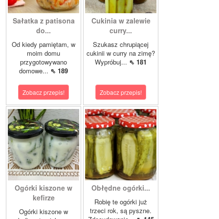
Sałatka z patisona
Cukinia w zalewie
do...
curry...
Od kiedy pamiętam, w
Szukasz chrupiącej
moim domu
cukinii w curry na zimę?
przygotowywano
Wypróbuj...
⇖ 181
domowe...
⇖ 189
Zobacz przepis!
Zobacz przepis!
Ogórki kiszone w
Obłędne ogórki...
kefirze
Robię te ogórki już
trzeci rok, są pyszne.
Ogórki kiszone w