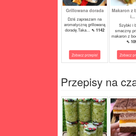
Grillowana dorada
Makaron z 
i...
Dziś zapraszam na
aromatyczną grillowaną
Szybki i 
doradę.Taka...
⇖ 1142
smaczny pr
makaron z boc
⇖ 10
Zobacz przepis!
Zobacz pr
Przepisy na cz