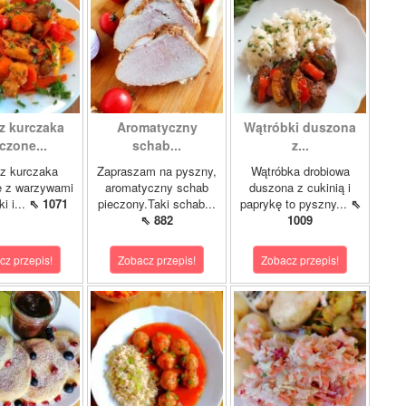
z kurczaka
Aromatyczny
Wątróbki duszona
czone...
schab...
z...
z kurczaka
Zapraszam na pyszny,
Wątróbka drobiowa
e z warzywami
aromatyczny schab
duszona z cukinią i
i i...
⇖ 1071
pieczony.Taki schab...
paprykę to pyszny...
⇖
⇖ 882
1009
cz przepis!
Zobacz przepis!
Zobacz przepis!