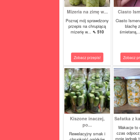
Mizeria na zimę w...
Ciasto Ism
Poznaj mój sprawdzony
Ciasto Ismen
przepis na chrupiącą
blachę z
mizerię w...
⇖ 510
śmietaną,.
Zobacz przepis!
Zobacz pr
Kiszone inaczej,
Sałatka z ka
po...
Wakacje to 
czas odpocz
Rewelacyjny smak i
mnie jednak t
chrupkość ogórków