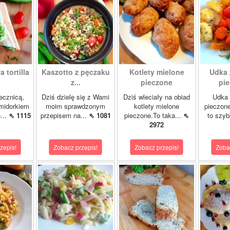
 tortilla
Kaszotto z pęczaku
Kotlety mielone
Udka 
z...
pieczone
pie
jecznicą,
Dziś dzielę się z Wami
Dziś wleciały na obiad
Udka 
midorkiem
moim sprawdzonym
kotlety mielone
pieczon
...
⇖ 1115
przepisem na...
⇖ 1081
pieczone.To taka...
⇖
to szybk
2972
zepis!
Zobacz przepis!
Zobacz przepis!
Zoba