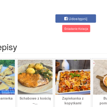
Udostępnij
Śniadanie Kolacja
episy
panterka
Schabowe z kością
Zapiekanka z
Bu
–...
kopytkami
pomi