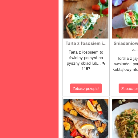
Tarta z łososiem i...
Śniadaniowa
z...
Tarta z łososiem to
świetny pomysł na
Tortilla z ja
pyszny obiad lub...
⇖
awokado i po
1157
koktajlowymto
Zobacz przepis!
Zobacz pr