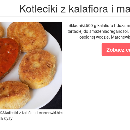
Kotleciki z kalafiora i 
Skladniki:500 g kalafiora1 duza 
tartaolej do smazeniaoreganosol,
osolonej wodzie. Marchewke 
Zobacz ca
03/kotleciki-z-kalafiora-i-marchewki.html
ia Łysy