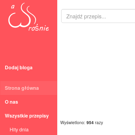
Dodaj bloga
Strona główna
O nas
Wszystkie przepisy
Wyświetlono:
954
razy
Hity dnia