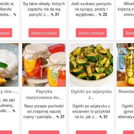
eśniki w
Są takie obiady, których
Jeśli szukasz pomysłu
Włosk
Wesołe
zapachu nie da się
na sycący, prosty i
kojarzą s
terka...
⇖
pomylić z...
⇖ 21
wyjątkowo...
⇖ 22
słońc
zepis!
Zobacz przepis!
Zobacz przepis!
Zoba
 rice -...
Papryka
Ogórki po azjatycku
Rewela
marynowana do...
z...
, ale jaki
cudowny,
Nasz przepis pochodzi
Ogórki po azjatycku z
Ogórki
dki....
⇖
od znajomej naszej
sezamem to przykład
gyros
mamy i pamięta...
⇖ 31
na to, jak z...
⇖ 31
alternaty