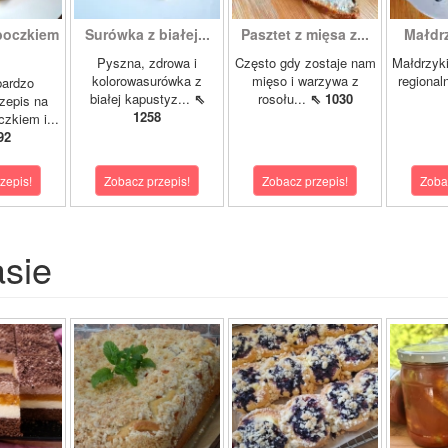
boczkiem
Surówka z białej...
Pasztet z mięsa z...
Małdrzy
Pyszna, zdrowa i
Często gdy zostaje nam
Małdrzyk
kolorowasurówka z
mięso i warzywa z
regional
bardzo
białej kapustyz...
⇖
rosołu...
⇖ 1030
zepis na
1258
zkiem i...
92
zepis!
Zobacz przepis!
Zobacz przepis!
Zoba
asie