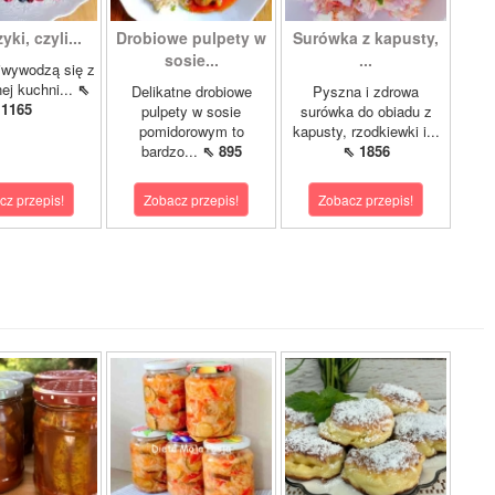
ki, czyli...
Drobiowe pulpety w
Surówka z kapusty,
sosie...
...
iwywodzą się z
nej kuchni...
⇖
Delikatne drobiowe
Pyszna i zdrowa
1165
pulpety w sosie
surówka do obiadu z
pomidorowym to
kapusty, rzodkiewki i...
bardzo...
⇖ 895
⇖ 1856
cz przepis!
Zobacz przepis!
Zobacz przepis!