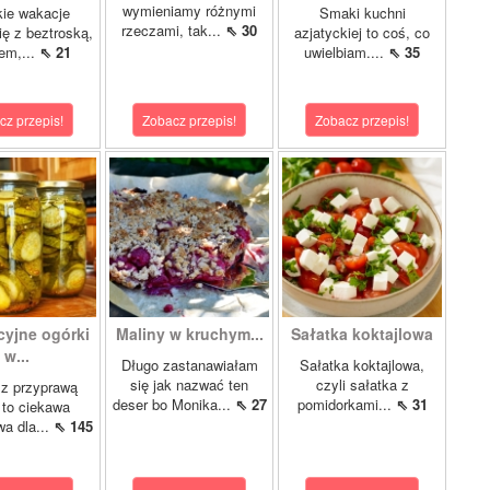
wymieniamy różnymi
ie wakacje
Smaki kuchni
rzeczami, tak...
⇖ 30
ię z beztroską,
azjatyckiej to coś, co
em,...
⇖ 21
uwielbiam....
⇖ 35
cz przepis!
Zobacz przepis!
Zobacz przepis!
cyjne ogórki
Maliny w kruchym...
Sałatka koktajlowa
w...
Długo zastanawiałam
Sałatka koktajlowa,
się jak nazwać ten
czyli sałatka z
 z przyprawą
deser bo Monika...
⇖ 27
pomidorkami...
⇖ 31
 to ciekawa
wa dla...
⇖ 145