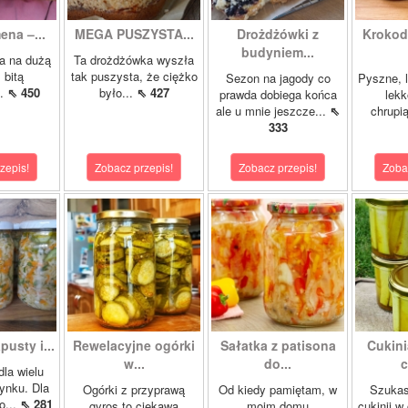
ena –...
MEGA PUSZYSTA...
Drożdżówki z
Krokody
budyniem...
a na dużą
Ta drożdżówka wyszła
 bitą
tak puszysta, że ciężko
Sezon na jagody co
Pyszne, l
..
⇖ 450
było...
⇖ 427
prawda dobiega końca
lekk
ale u mnie jeszcze...
⇖
chrupią
333
zepis!
Zobacz przepis!
Zobacz przepis!
Zoba
pusty i...
Rewelacyjne ogórki
Sałatka z patisona
Cukini
w...
do...
c
dla wielu
ynku. Dla
Ogórki z przyprawą
Od kiedy pamiętam, w
Szukas
o...
⇖ 281
gyros to ciekawa
moim domu
cukinii w