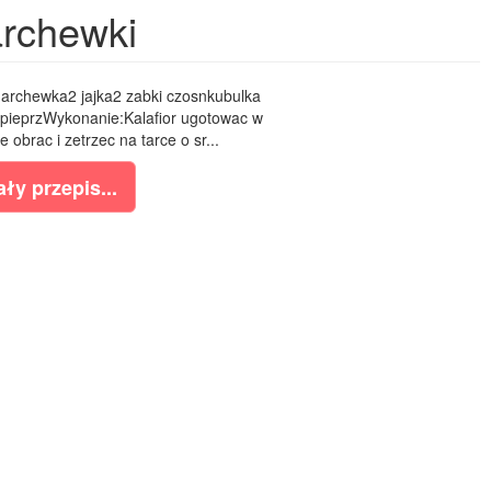
marchewki
marchewka2 jajka2 zabki czosnkubulka
 pieprzWykonanie:Kalafior ugotowac w
obrac i zetrzec na tarce o sr...
ły przepis...