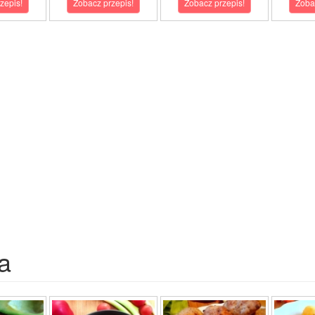
zepis!
Zobacz przepis!
Zobacz przepis!
Zoba
a