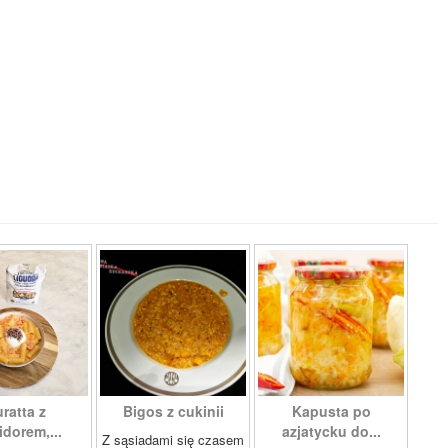
ratta z
Bigos z cukinii
Kapusta po
dorem,...
azjatycku do...
Z sąsiadami się czasem