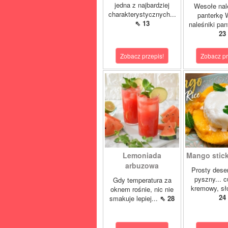
jedna z najbardziej
Wesołe nal
charakterystycznych...
panterkę 
⇖ 13
naleśniki pan
23
Zobacz przepis!
Zobacz pr
Lemoniada
Mango sticky
arbuzowa
Prosty deser
pyszny... 
Gdy temperatura za
kremowy, sło
oknem rośnie, nic nie
24
smakuje lepiej...
⇖ 28