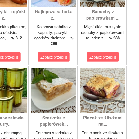
lki - ogórki
Najlepsza sałatka
Racuchy z
z...
z...
papierówkami...
ekko pikantne,
Kolorowa sałatka z
Mięciutkie, puszyste
o słodkie,
kapusty, papryki i
racuchy z papierówkami
ce,...
⇖ 312
ogórków Niektóre...
⇖
to jeden z...
⇖ 288
290
cz przepis!
Zobacz przepis!
Zobacz przepis!
a w zalewie
Szarlotka z
Placek ze śliwkami
urry...
papierówek...
na...
z chrupiącej
Domowa szarlotka z
Ten placek ze śliwkami
 curry na zimę?
papierówek to jedno z
to nasze ciasto