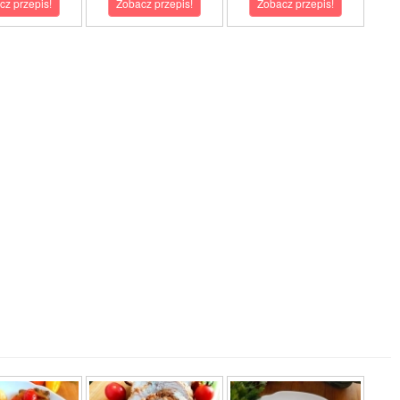
cz przepis!
Zobacz przepis!
Zobacz przepis!