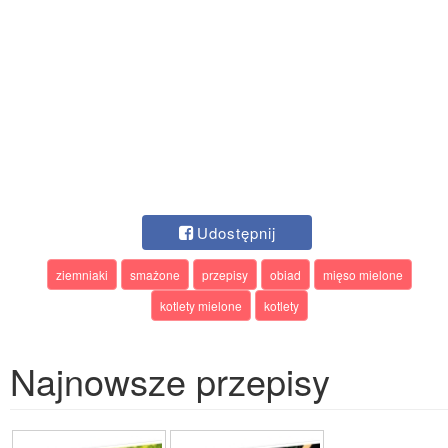
Udostępnij
ziemniaki
smażone
przepisy
obiad
mięso mielone
kotlety mielone
kotlety
Najnowsze przepisy