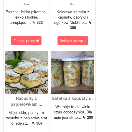
z...
z...
Pyszne, lekko pikantne,
Kolorowa sałatka z
lekko słodkie,
kapusty, papryki i
chrupiące,...
⇖ 332
ogórków Niektóre...
⇖
308
Zobacz przepis!
Zobacz przepis!
Racuchy z
Sałatka z kapusty i...
papierówkami...
Wakacje to dla wielu
czas odpoczynku. Dla
Mięciutkie, puszyste
mnie jednak to...
⇖ 299
racuchy z papierówkami
to jeden z...
⇖ 304