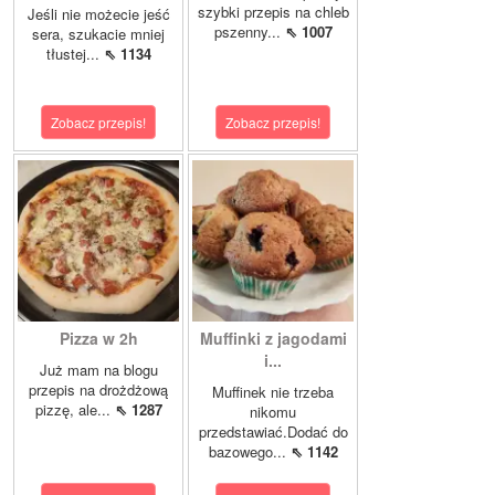
szybki przepis na chleb
Jeśli nie możecie jeść
pszenny...
⇖ 1007
sera, szukacie mniej
tłustej...
⇖ 1134
Zobacz przepis!
Zobacz przepis!
Pizza w 2h
Muffinki z jagodami
i...
Już mam na blogu
przepis na drożdżową
Muffinek nie trzeba
pizzę, ale...
⇖ 1287
nikomu
przedstawiać.Dodać do
bazowego...
⇖ 1142