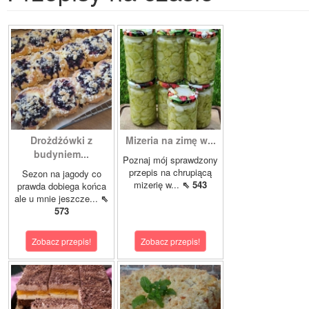
Drożdżówki z
Mizeria na zimę w...
budyniem...
Poznaj mój sprawdzony
przepis na chrupiącą
Sezon na jagody co
mizerię w...
⇖ 543
prawda dobiega końca
ale u mnie jeszcze...
⇖
573
Zobacz przepis!
Zobacz przepis!