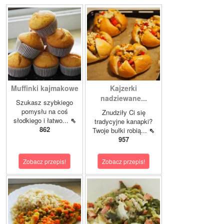
Muffinki kajmakowe
Kajzerki
nadziewane...
Szukasz szybkiego
pomysłu na coś
Znudziły Ci się
słodkiego i łatwo...
⇖
tradycyjne kanapki?
862
Twoje bułki robią...
⇖
957
Zobacz przepis!
Zobacz przepis!