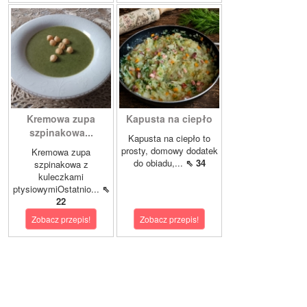
Kremowa zupa
Kapusta na ciepło
szpinakowa...
Kapusta na ciepło to
prosty, domowy dodatek
Kremowa zupa
do obiadu,...
⇖ 34
szpinakowa z
kuleczkami
ptysiowymiOstatnio...
⇖
22
Zobacz przepis!
Zobacz przepis!