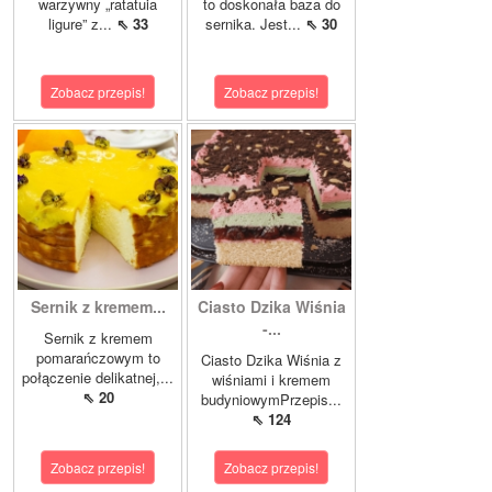
warzywny „ratatuia
to doskonała baza do
ligure” z...
⇖ 33
sernika. Jest...
⇖ 30
Zobacz przepis!
Zobacz przepis!
Sernik z kremem...
Ciasto Dzika Wiśnia
-...
Sernik z kremem
pomarańczowym to
Ciasto Dzika Wiśnia z
połączenie delikatnej,...
wiśniami i kremem
⇖ 20
budyniowymPrzepis...
⇖ 124
Zobacz przepis!
Zobacz przepis!