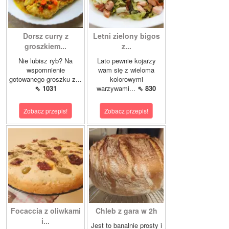
Dorsz curry z
Letni zielony bigos
groszkiem...
z...
Nie lubisz ryb? Na
Lato pewnie kojarzy
wspomnienie
wam się z wieloma
gotowanego groszku z...
kolorowymi
⇖ 1031
warzywami...
⇖ 830
Zobacz przepis!
Zobacz przepis!
Focaccia z oliwkami
Chleb z gara w 2h
i...
Jest to banalnie prosty i