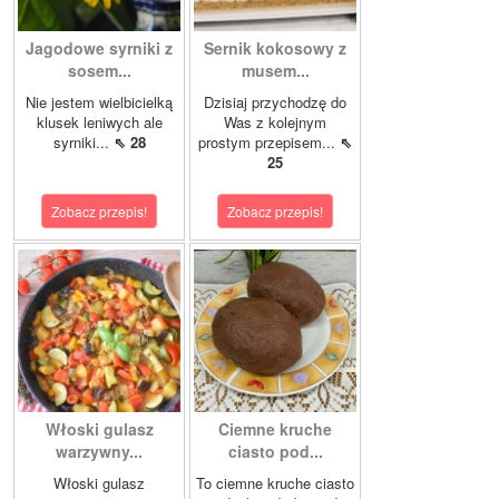
Jagodowe syrniki z
Sernik kokosowy z
sosem...
musem...
Nie jestem wielbicielką
Dzisiaj przychodzę do
klusek leniwych ale
Was z kolejnym
syrniki...
⇖ 28
prostym przepisem...
⇖
25
Zobacz przepis!
Zobacz przepis!
Włoski gulasz
Ciemne kruche
warzywny...
ciasto pod...
Włoski gulasz
To ciemne kruche ciasto