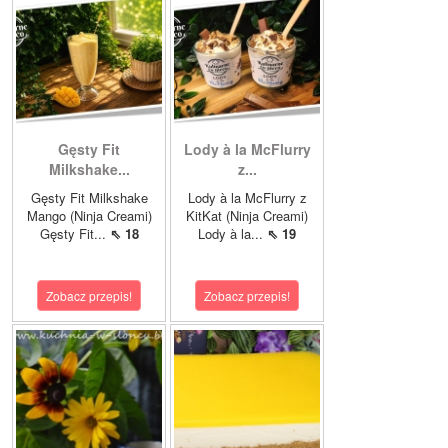
Gęsty Fit
Lody à la McFlurry
Milkshake...
z...
Gęsty Fit Milkshake
Lody à la McFlurry z
Mango (Ninja Creami)
KitKat (Ninja Creami)
Gęsty Fit...
⇖ 18
Lody à la...
⇖ 19
Zobacz przepis!
Zobacz przepis!