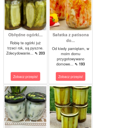
Obłędne ogórki...
Sałatka z patisona
do...
Robię te ogórki już
trzeci rok, są pyszne.
Od kiedy pamiętam, w
Zdecydowanie...
⇖ 203
moim domu
przygotowywano
domowe...
⇖ 193
Zobacz przepis!
Zobacz przepis!