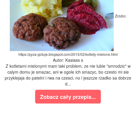
Źródło:
https://pyza-gotuje.blogspot.com/2015/02/kotlety-mielone.html
Autor: Kasiass s
Z kotletami mielonymi mam taki problem, ze nie lubie "smrodzic" w
calym domu je smazac, ani w ogole ich smazyc, bo czesto mi sie
przyklejaja do patelni i rwa na czesci, no i jeszcze rzadko sa dobrze
d...
Zobacz cały przepis...