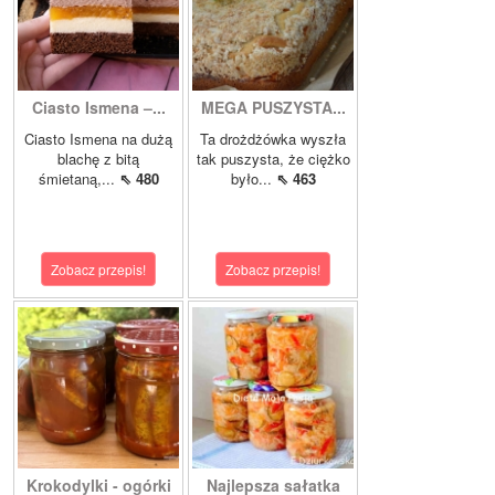
Ciasto Ismena –...
MEGA PUSZYSTA...
Ciasto Ismena na dużą
Ta drożdżówka wyszła
blachę z bitą
tak puszysta, że ciężko
śmietaną,...
⇖ 480
było...
⇖ 463
Zobacz przepis!
Zobacz przepis!
Krokodylki - ogórki
Najlepsza sałatka