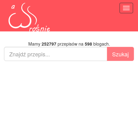
Toggl
naviga
Mamy
252797
przepisów na
598
blogach.