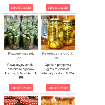
Zobacz przepis!
Zobacz przepis!
Kiszone inaczej,
Rewelacyjne ogórki
po...
w...
Rewelacyjny smak i
Ogórki z przyprawą
chrupkość ogórków
gyros to ciekawa
kiszonych.Musicie...
⇖
alternatywa dla...
⇖ 252
299
Zobacz przepis!
Zobacz przepis!