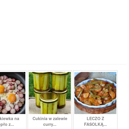
kiewka na
Cukinia w zalewie
LECZO Z
pło z...
curry...
FASOLKĄ...