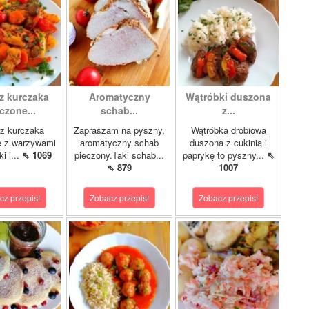
z kurczaka
Aromatyczny
Wątróbki duszona
czone...
schab...
z...
z kurczaka
Zapraszam na pyszny,
Wątróbka drobiowa
e z warzywami
aromatyczny schab
duszona z cukinią i
i i...
⇖ 1069
pieczony.Taki schab...
paprykę to pyszny...
⇖
⇖ 879
1007
cz przepis!
Zobacz przepis!
Zobacz przepis!