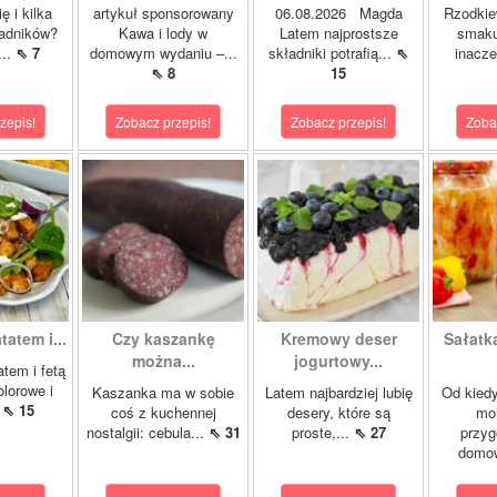
ę i kilka
artykuł sponsorowany
06.08.2026 Magda
Rzodkie
ładników?
Kawa i lody w
Latem najprostsze
smaku
...
⇖ 7
domowym wydaniu –...
składniki potrafią...
⇖
inacze
⇖ 8
15
zepis!
Zobacz przepis!
Zobacz przepis!
Zoba
tatem i...
Czy kaszankę
Kremowy deser
Sałatk
można...
jogurtowy...
atem i fetą
olorowe i
Kaszanka ma w sobie
Latem najbardziej lubię
Od kied
.
⇖ 15
coś z kuchennej
desery, które są
mo
nostalgii: cebula...
⇖ 31
proste,...
⇖ 27
przy
domo