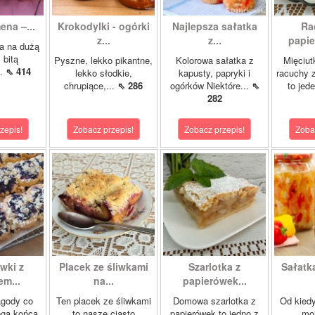
ena –...
Krokodylki - ogórki
Najlepsza sałatka
Ra
z...
z...
papie
a na dużą
 bitą
Pyszne, lekko pikantne,
Kolorowa sałatka z
Mięciut
..
⇖ 414
lekko słodkie,
kapusty, papryki i
racuchy 
chrupiące,...
⇖ 286
ogórków Niektóre...
⇖
to jede
282
zepis!
Zobacz przepis!
Zobacz przepis!
Zoba
wki z
Placek ze śliwkami
Szarlotka z
Sałatk
m...
na...
papierówek...
agody co
Ten placek ze śliwkami
Domowa szarlotka z
Od kied
ega końca
to nasze ciasto
papierówek to jedno z
mo