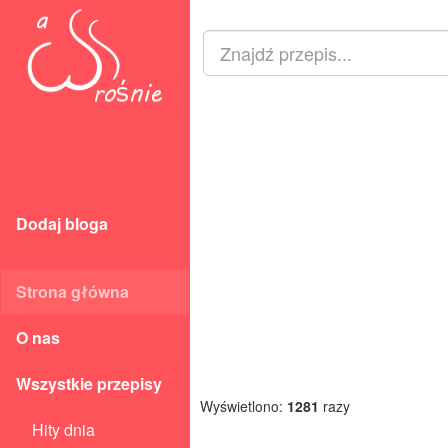
Dodaj bloga
Strona główna
O nas
Wszystkie przepisy
Wyświetlono:
1281
razy
Hity dnia