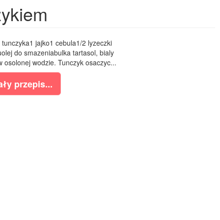
zykiem
 tunczyka1 jajko1 cebula1/2 lyzeczki
lej do smazeniabulka tartasol, bialy
osolonej wodzie. Tunczyk osaczyc...
ły przepis...