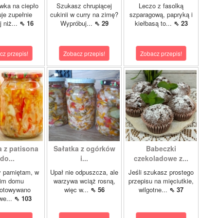
wka na ciepło
Szukasz chrupiącej
Leczo z fasolką
je zupełnie
cukinii w curry na zimę?
szparagową, papryką i
j niż...
⇖ 16
Wypróbuj...
⇖ 29
kiełbasą to...
⇖ 23
cz przepis!
Zobacz przepis!
Zobacz przepis!
a z patisona
Sałatka z ogórków
Babeczki
do...
i...
czekoladowe z...
y pamiętam, w
Upał nie odpuszcza, ale
Jeśli szukasz prostego
im domu
warzywa wciąż rosną,
przepisu na mięciutkie,
gotowywano
więc w...
⇖ 56
wilgotne...
⇖ 37
we...
⇖ 103