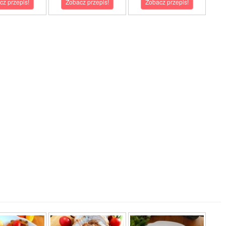
cz przepis!
Zobacz przepis!
Zobacz przepis!