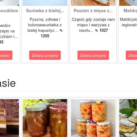
boczkiem
Surówka z białej...
Pasztet z mięsa z...
Małdrzy
Pyszna, zdrowa i
Często gdy zostaje nam
Małdrzyk
kolorowasurówka z
mięso i warzywa z
regional
bardzo
białej kapustyz...
⇖
rosołu...
⇖ 1027
zepis na
1255
zkiem i...
92
zepis!
Zobacz przepis!
Zobacz przepis!
Zoba
asie