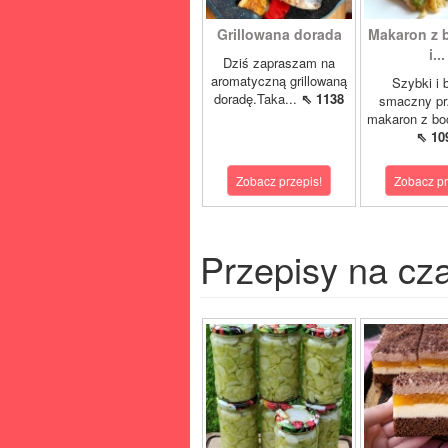
Grillowana dorada
Makaron z 
i...
Dziś zapraszam na
aromatyczną grillowaną
Szybki i 
doradę.Taka...
⇖ 1138
smaczny pr
makaron z boc
⇖ 10
Zobacz przepis!
Zobacz pr
Przepisy na cz