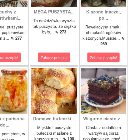
cuchy z
MEGA PUSZYSTA...
Kiszone inaczej,
rówkami...
po...
Ta drożdżówka wyszła
tak puszysta, że ciężko
kie, puszyste
Rewelacyjny smak i
było...
⇖ 273
z papierówkami
chrupkość ogórków
n z...
⇖ 277
kiszonych.Musicie...
⇖
269
cz przepis!
Zobacz przepis!
Zobacz przepis!
a z patisona
Domowe bułeczki...
Wilgotne ciasto z...
do...
Miękkie i puszyste
Ciasta z dodatkiem
bułeczki maślane z
warzyw są coraz
y pamiętam, w
kruszonką to...
⇖ 100
popularniejsze, choć...
im domu