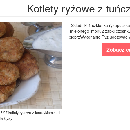
Kotlety ryżowe z tuńc
Skladniki:1 szklanka ryzupuszka
mielonego imbiru2 zabki czosnkuo
pieprzWykonanie:Ryz ugotowac w 
Zobacz ca
15/07/kotlety-ryzowe-z-tunczykiem.html
ia Łysy