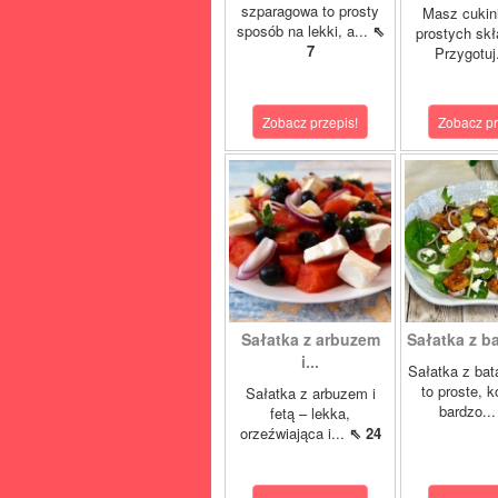
szparagowa to prosty
Masz cukini
sposób na lekki, a...
⇖
prostych sk
7
Przygotuj
Zobacz przepis!
Zobacz pr
Sałatka z arbuzem
Sałatka z ba
i...
Sałatka z bat
to proste, k
Sałatka z arbuzem i
bardzo..
fetą – lekka,
orzeźwiająca i...
⇖ 24