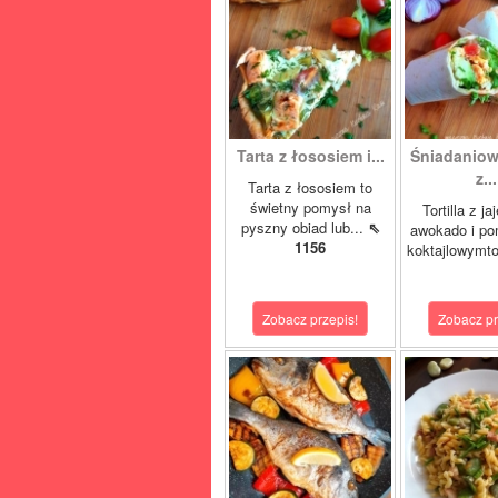
Tarta z łososiem i...
Śniadaniowa
z...
Tarta z łososiem to
świetny pomysł na
Tortilla z ja
pyszny obiad lub...
⇖
awokado i po
1156
koktajlowymto
Zobacz przepis!
Zobacz pr