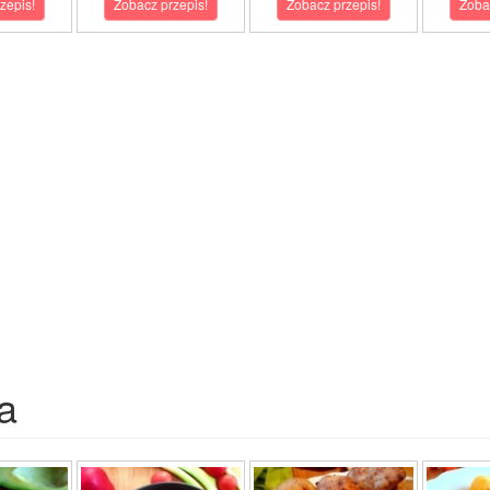
zepis!
Zobacz przepis!
Zobacz przepis!
Zoba
a