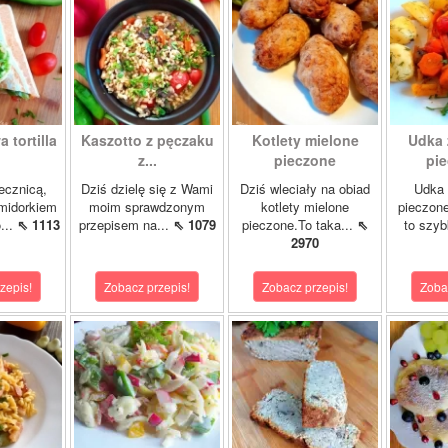
 tortilla
Kaszotto z pęczaku
Kotlety mielone
Udka 
z...
pieczone
pie
jecznicą,
Dziś dzielę się z Wami
Dziś wleciały na obiad
Udka 
midorkiem
moim sprawdzonym
kotlety mielone
pieczon
...
⇖ 1113
przepisem na...
⇖ 1079
pieczone.To taka...
⇖
to szybk
2970
zepis!
Zobacz przepis!
Zobacz przepis!
Zoba