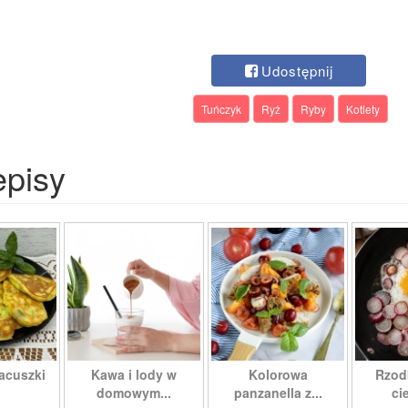
Udostępnij
Tuńczyk
Ryż
Ryby
Kotlety
episy
acuszki
Kawa i lody w
Kolorowa
Rzod
domowym...
panzanella z...
cie