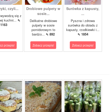
ki, czyli...
Drobiowe pulpety w
Surówka z kapusty,
sosie...
...
iwywodzą się z
nej kuchni...
⇖
Delikatne drobiowe
Pyszna i zdrowa
1163
pulpety w sosie
surówka do obiadu z
pomidorowym to
kapusty, rzodkiewki i...
bardzo...
⇖ 892
⇖ 1854
cz przepis!
Zobacz przepis!
Zobacz przepis!