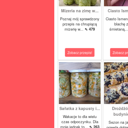
Mizeria na zimę w...
Ciasto Ism
Poznaj mój sprawdzony
Ciasto Ismen
przepis na chrupiącą
blachę z
mizerię w...
⇖ 479
śmietaną,.
Zobacz przepis!
Zobacz pr
Sałatka z kapusty i...
Drożdżó
budynie
Wakacje to dla wielu
czas odpoczynku. Dla
Sezon na j
mnie jednak to...
⇖ 263
prawda dobi