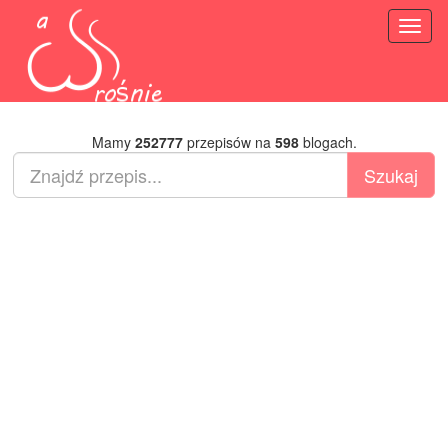
Toggl
naviga
Mamy
252777
przepisów na
598
blogach.