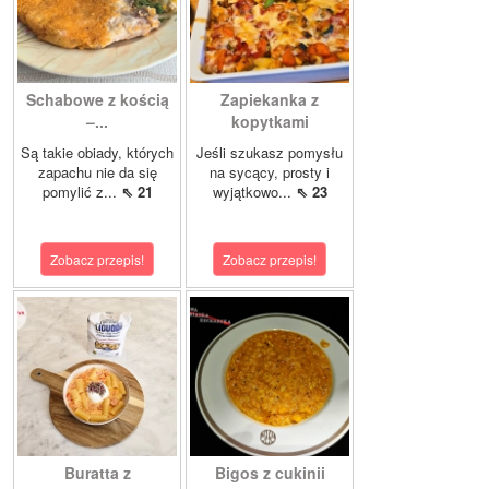
Schabowe z kością
Zapiekanka z
–...
kopytkami
Są takie obiady, których
Jeśli szukasz pomysłu
zapachu nie da się
na sycący, prosty i
pomylić z...
⇖ 21
wyjątkowo...
⇖ 23
Zobacz przepis!
Zobacz przepis!
Buratta z
Bigos z cukinii