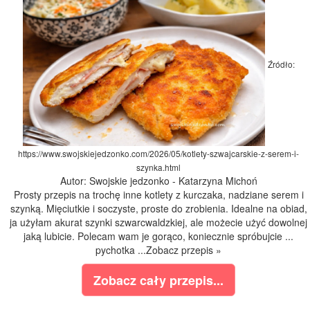
Źródło:
https://www.swojskiejedzonko.com/2026/05/kotlety-szwajcarskie-z-serem-i-
szynka.html
Autor: Swojskie jedzonko - Katarzyna Michoń
Prosty przepis na trochę inne kotlety z kurczaka, nadziane serem i
szynką. Mięciutkie i soczyste, proste do zrobienia. Idealne na obiad,
ja użyłam akurat szynki szwarcwaldzkiej, ale możecie użyć dowolnej
jaką lubicie. Polecam wam je gorąco, koniecznie spróbujcie ...
pychotka ...Zobacz przepis »
Zobacz cały przepis...