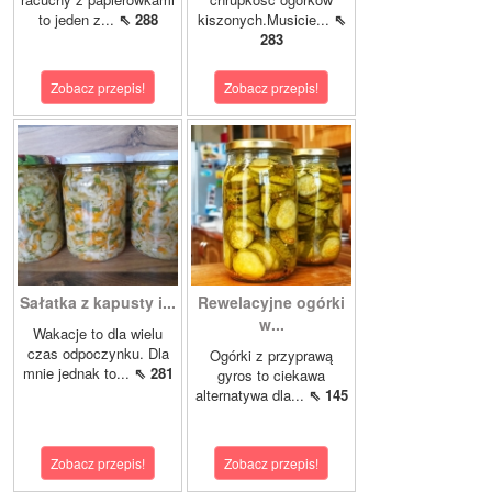
to jeden z...
⇖ 288
kiszonych.Musicie...
⇖
283
Zobacz przepis!
Zobacz przepis!
Sałatka z kapusty i...
Rewelacyjne ogórki
w...
Wakacje to dla wielu
czas odpoczynku. Dla
Ogórki z przyprawą
mnie jednak to...
⇖ 281
gyros to ciekawa
alternatywa dla...
⇖ 145
Zobacz przepis!
Zobacz przepis!