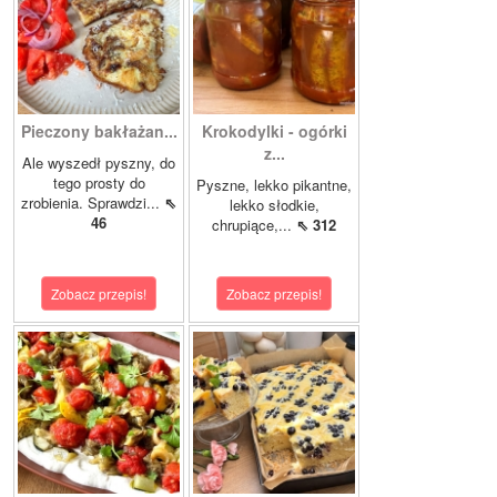
Pieczony bakłażan...
Krokodylki - ogórki
z...
Ale wyszedł pyszny, do
tego prosty do
Pyszne, lekko pikantne,
zrobienia. Sprawdzi...
⇖
lekko słodkie,
46
chrupiące,...
⇖ 312
Zobacz przepis!
Zobacz przepis!