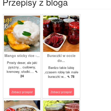
Przepisy z bloga
Mango sticky rice -...
Buraczki w occie
do...
Prosty deser, ale jaki
pyszny... cudowny,
Bardzo takie lubię
kremowy, słodki....
⇖
,czasem robię tak małe
24
buraczki w...
⇖ 78
Zobacz przepis!
Zobacz przepis!