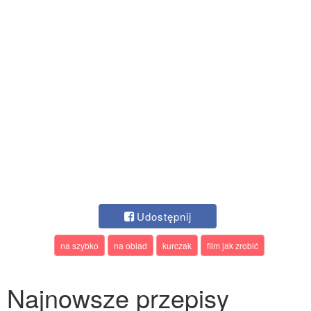
Udostępnij
na szybko
na obiad
kurczak
film jak zrobić
Najnowsze przepisy