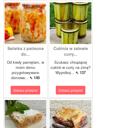
Sałatka z patisona
Cukinia w zalewie
do...
curry...
Od kiedy pamiętam, w
Szukasz chrupiącej
moim domu
cukinii w curry na zimę?
przygotowywano
Wypróbuj...
⇖ 137
domowe...
⇖ 140
Zobacz przepis!
Zobacz przepis!