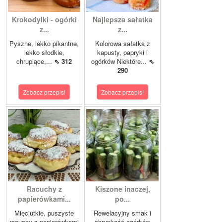
Krokodylki - ogórki
Najlepsza sałatka
z...
z...
Pyszne, lekko pikantne,
Kolorowa sałatka z
lekko słodkie,
kapusty, papryki i
chrupiące,...
⇖ 312
ogórków Niektóre...
⇖
290
Zobacz przepis!
Zobacz przepis!
Racuchy z
Kiszone inaczej,
papierówkami...
po...
Mięciutkie, puszyste
Rewelacyjny smak i
racuchy z papierówkami
chrupkość ogórków