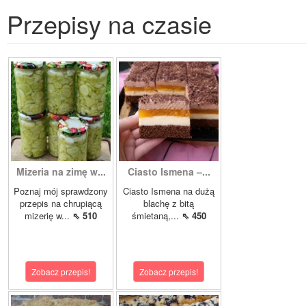
Przepisy na czasie
Mizeria na zimę w...
Ciasto Ismena –...
Poznaj mój sprawdzony
Ciasto Ismena na dużą
przepis na chrupiącą
blachę z bitą
mizerię w...
⇖ 510
śmietaną,...
⇖ 450
Zobacz przepis!
Zobacz przepis!