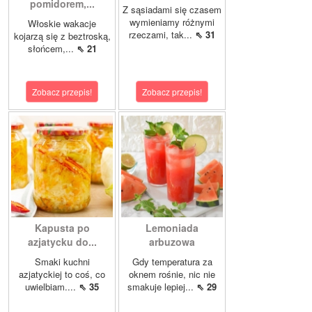
pomidorem,...
Z sąsiadami się czasem
wymieniamy różnymi
Włoskie wakacje
rzeczami, tak...
⇖ 31
kojarzą się z beztroską,
słońcem,...
⇖ 21
Zobacz przepis!
Zobacz przepis!
Kapusta po
Lemoniada
azjatycku do...
arbuzowa
Smaki kuchni
Gdy temperatura za
azjatyckiej to coś, co
oknem rośnie, nic nie
uwielbiam....
⇖ 35
smakuje lepiej...
⇖ 29