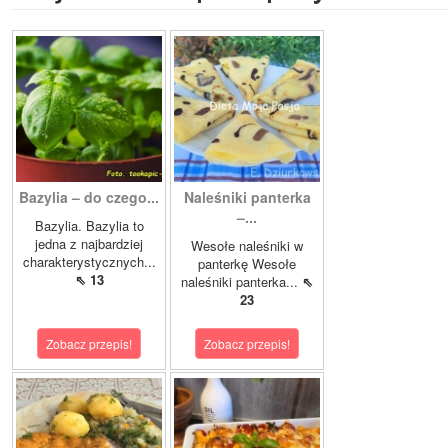
Bazylia – do czego...
Naleśniki panterka
–...
Bazylia. Bazylia to
jedna z najbardziej
Wesołe naleśniki w
charakterystycznych...
panterkę Wesołe
⇖ 13
naleśniki panterka...
⇖
23
Zobacz przepis!
Zobacz przepis!