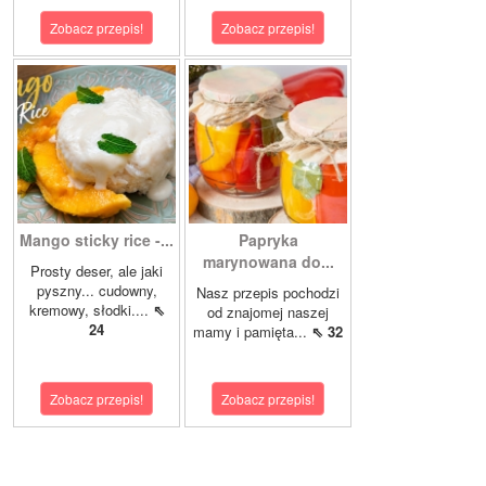
Zobacz przepis!
Zobacz przepis!
Mango sticky rice -...
Papryka
marynowana do...
Prosty deser, ale jaki
pyszny... cudowny,
Nasz przepis pochodzi
kremowy, słodki....
⇖
od znajomej naszej
24
mamy i pamięta...
⇖ 32
Zobacz przepis!
Zobacz przepis!