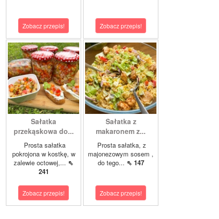
Zobacz przepis!
Zobacz przepis!
Sałatka
Sałatka z
przekąskowa do...
makaronem z...
Prosta sałatka
Prosta sałatka, z
pokrojona w kostkę, w
majonezowym sosem ,
zalewie octowej,...
⇖
do tego...
⇖ 147
241
Zobacz przepis!
Zobacz przepis!