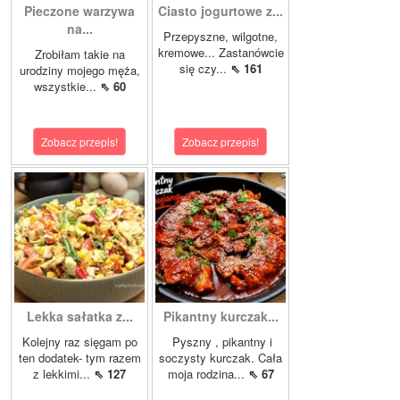
Pieczone warzywa
Ciasto jogurtowe z...
na...
Przepyszne, wilgotne,
kremowe... Zastanówcie
Zrobiłam takie na
się czy...
⇖ 161
urodziny mojego męża,
wszystkie...
⇖ 60
Zobacz przepis!
Zobacz przepis!
Lekka sałatka z...
Pikantny kurczak...
Kolejny raz sięgam po
Pyszny , pikantny i
ten dodatek- tym razem
soczysty kurczak. Cała
z lekkimi...
⇖ 127
moja rodzina...
⇖ 67