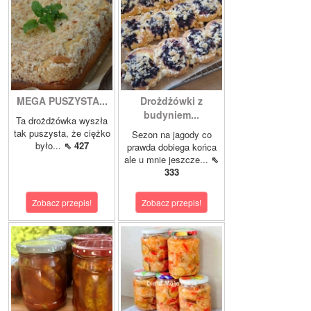
MEGA PUSZYSTA...
Drożdżówki z
budyniem...
Ta drożdżówka wyszła
tak puszysta, że ciężko
Sezon na jagody co
było...
⇖ 427
prawda dobiega końca
ale u mnie jeszcze...
⇖
333
Zobacz przepis!
Zobacz przepis!