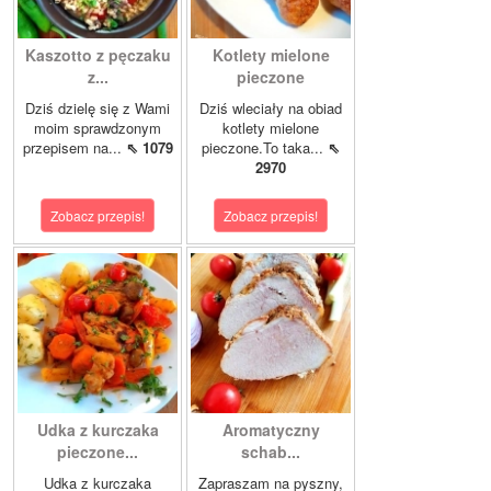
Kaszotto z pęczaku
Kotlety mielone
z...
pieczone
Dziś dzielę się z Wami
Dziś wleciały na obiad
moim sprawdzonym
kotlety mielone
przepisem na...
⇖ 1079
pieczone.To taka...
⇖
2970
Zobacz przepis!
Zobacz przepis!
Udka z kurczaka
Aromatyczny
pieczone...
schab...
Udka z kurczaka
Zapraszam na pyszny,