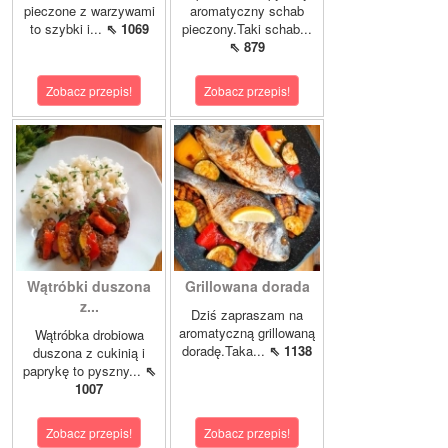
pieczone z warzywami
aromatyczny schab
to szybki i...
⇖ 1069
pieczony.Taki schab...
⇖ 879
Zobacz przepis!
Zobacz przepis!
Wątróbki duszona
Grillowana dorada
z...
Dziś zapraszam na
aromatyczną grillowaną
Wątróbka drobiowa
doradę.Taka...
⇖ 1138
duszona z cukinią i
paprykę to pyszny...
⇖
1007
Zobacz przepis!
Zobacz przepis!