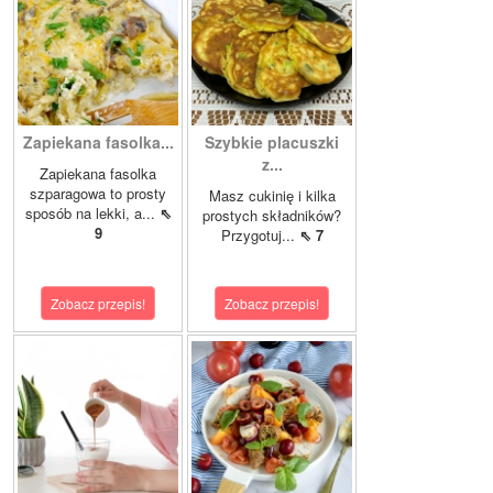
Zapiekana fasolka...
Szybkie placuszki
z...
Zapiekana fasolka
szparagowa to prosty
Masz cukinię i kilka
sposób na lekki, a...
⇖
prostych składników?
9
Przygotuj...
⇖ 7
Zobacz przepis!
Zobacz przepis!