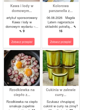
Kawa i lody w
Kolorowa
domowym...
panzanella z...
artykuł sponsorowany
06.08.2026 Magda
Kawa i lody w
Latem najprostsze
domowym wydaniu –...
składniki potrafią...
⇖
⇖ 9
16
Zobacz przepis!
Zobacz przepis!
Rzodkiewka na
Cukinia w zalewie
ciepło z...
curry...
Rzodkiewka na ciepło
Szukasz chrupiącej
smakuje zupełnie
cukinii w curry na zimę?