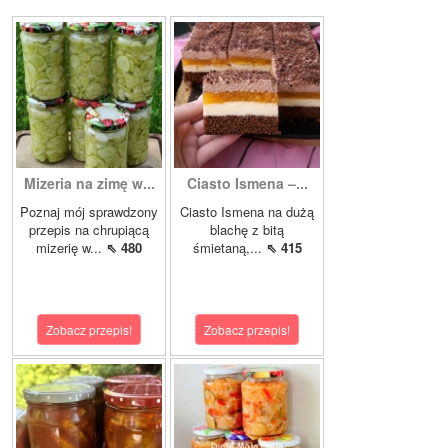
Mizeria na zimę w...
Ciasto Ismena –...
Poznaj mój sprawdzony
Ciasto Ismena na dużą
przepis na chrupiącą
blachę z bitą
mizerię w...
⇖ 480
śmietaną,...
⇖ 415
Zobacz przepis!
Zobacz przepis!