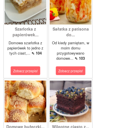
Szarlotka z
Sałatka z patisona
papierówek...
do...
Domowa szarlotka z
Od kiedy pamiętam, w
papierówek to jedno z
moim domu
tych ciast,...
⇖ 104
przygotowywano
domowe...
⇖ 103
Zobacz przepis!
Zobacz przepis!
Domowe bułeczki...
Wilgotne ciasto z...