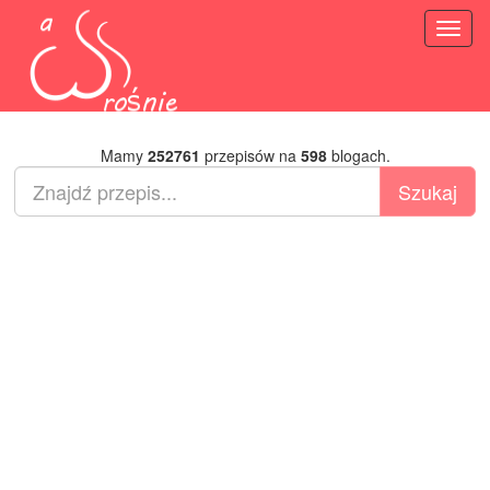
Toggl
naviga
Mamy
252761
przepisów na
598
blogach.