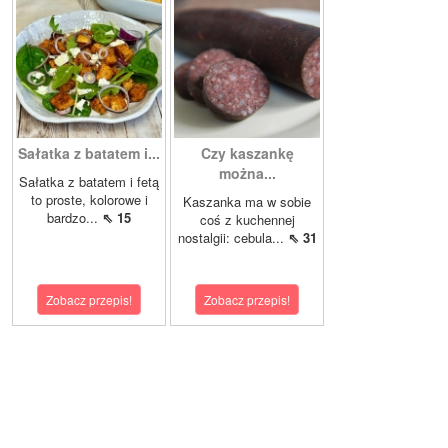
Sałatka z batatem i...
Czy kaszankę
można...
Sałatka z batatem i fetą
to proste, kolorowe i
Kaszanka ma w sobie
bardzo...
⇖ 15
coś z kuchennej
nostalgii: cebula...
⇖ 31
Zobacz przepis!
Zobacz przepis!