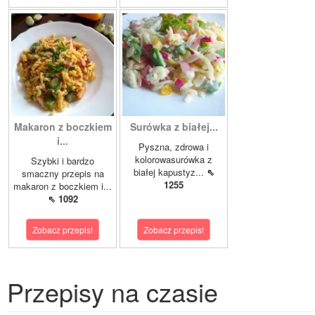
Makaron z boczkiem
Surówka z białej...
i...
Pyszna, zdrowa i
kolorowasurówka z
Szybki i bardzo
białej kapustyz...
⇖
smaczny przepis na
1255
makaron z boczkiem i...
⇖ 1092
Zobacz przepis!
Zobacz przepis!
Przepisy na czasie