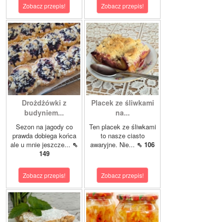
Zobacz przepis!
Zobacz przepis!
Drożdżówki z
Placek ze śliwkami
budyniem...
na...
Sezon na jagody co
Ten placek ze śliwkami
prawda dobiega końca
to nasze ciasto
ale u mnie jeszcze...
⇖
awaryjne. Nie...
⇖ 106
149
Zobacz przepis!
Zobacz przepis!