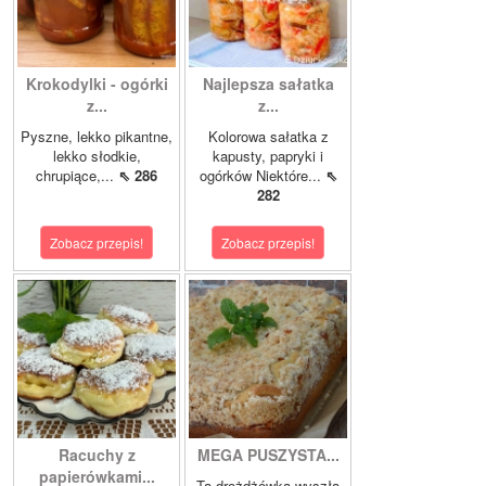
Krokodylki - ogórki
Najlepsza sałatka
z...
z...
Pyszne, lekko pikantne,
Kolorowa sałatka z
lekko słodkie,
kapusty, papryki i
chrupiące,...
⇖ 286
ogórków Niektóre...
⇖
282
Zobacz przepis!
Zobacz przepis!
Racuchy z
MEGA PUSZYSTA...
papierówkami...
Ta drożdżówka wyszła