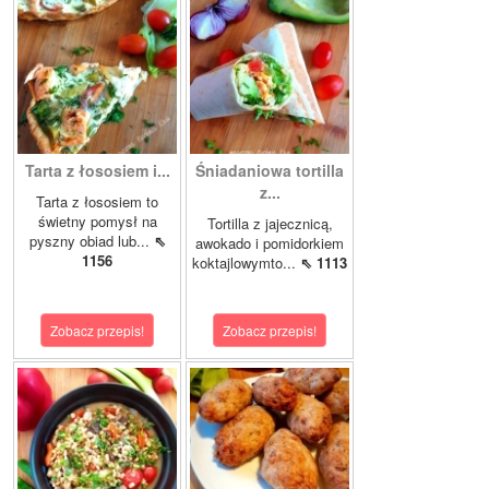
Tarta z łososiem i...
Śniadaniowa tortilla
z...
Tarta z łososiem to
świetny pomysł na
Tortilla z jajecznicą,
pyszny obiad lub...
⇖
awokado i pomidorkiem
1156
koktajlowymto...
⇖ 1113
Zobacz przepis!
Zobacz przepis!