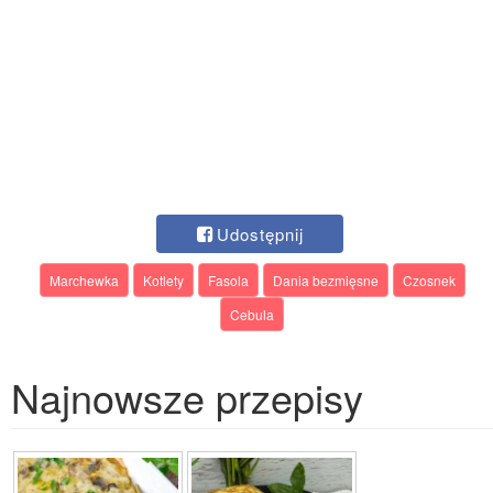
Udostępnij
Marchewka
Kotlety
Fasola
Dania bezmięsne
Czosnek
Cebula
Najnowsze przepisy