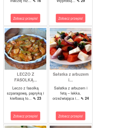
inaczej niż...
⇖ 16
Wypróbuj...
⇖ 29
Zobacz przepis!
Zobacz przepis!
LECZO Z
Sałatka z arbuzem
FASOLKĄ...
i...
Leczo z fasolką
Sałatka z arbuzem i
szparagową, papryką i
fetą – lekka,
kiełbasą to...
⇖ 23
orzeźwiająca i...
⇖ 24
Zobacz przepis!
Zobacz przepis!