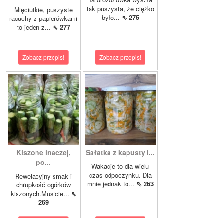
tak puszysta, że ciężko
Mięciutkie, puszyste
było...
⇖ 275
racuchy z papierówkami
to jeden z...
⇖ 277
Zobacz przepis!
Zobacz przepis!
Kiszone inaczej,
Sałatka z kapusty i...
po...
Wakacje to dla wielu
czas odpoczynku. Dla
Rewelacyjny smak i
mnie jednak to...
⇖ 263
chrupkość ogórków
kiszonych.Musicie...
⇖
269