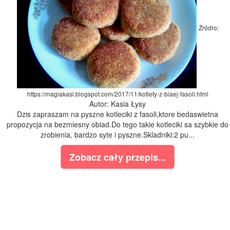
Źródło:
https://magiakasi.blogspot.com/2017/11/kotlety-z-biaej-fasoli.html
Autor: Kasia Łysy
Dzis zapraszam na pyszne kotleciki z fasoli,ktore bedaswietna
propozycja na bezmiesny obiad.Do tego takie kotleciki sa szybkie do
zrobienia, bardzo syte i pyszne.Skladniki:2 pu...
Zobacz cały przepis...