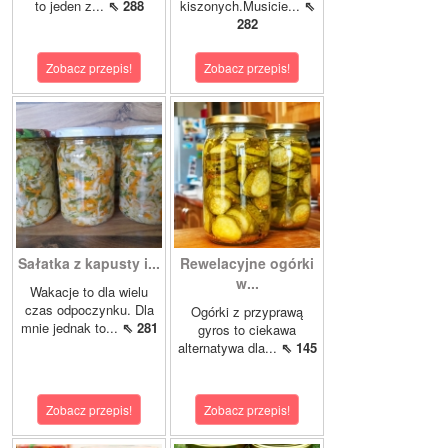
to jeden z...
⇖ 288
kiszonych.Musicie...
⇖
282
Zobacz przepis!
Zobacz przepis!
Sałatka z kapusty i...
Rewelacyjne ogórki
w...
Wakacje to dla wielu
czas odpoczynku. Dla
Ogórki z przyprawą
mnie jednak to...
⇖ 281
gyros to ciekawa
alternatywa dla...
⇖ 145
Zobacz przepis!
Zobacz przepis!