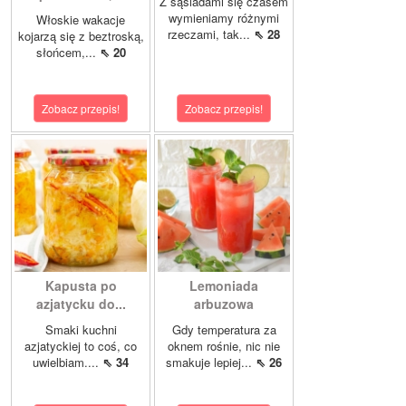
Z sąsiadami się czasem
wymieniamy różnymi
Włoskie wakacje
rzeczami, tak...
⇖ 28
kojarzą się z beztroską,
słońcem,...
⇖ 20
Zobacz przepis!
Zobacz przepis!
Kapusta po
Lemoniada
azjatycku do...
arbuzowa
Smaki kuchni
Gdy temperatura za
azjatyckiej to coś, co
oknem rośnie, nic nie
uwielbiam....
⇖ 34
smakuje lepiej...
⇖ 26