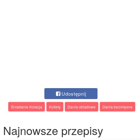
Udostępnij
Śniadanie Kolacja
Kotlety
Dania obiadowe
Dania bezmięsne
Najnowsze przepisy