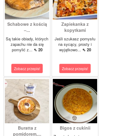
Schabowe z kością
Zapiekanka z
–...
kopytkami
Są takie obiady, których
Jeśli szukasz pomysłu
zapachu nie da się
na sycący, prosty i
pomylić z...
⇖ 20
wyjątkowo...
⇖ 20
Zobacz przepis!
Zobacz przepis!
Buratta z
Bigos z cukinii
pomidorem,...