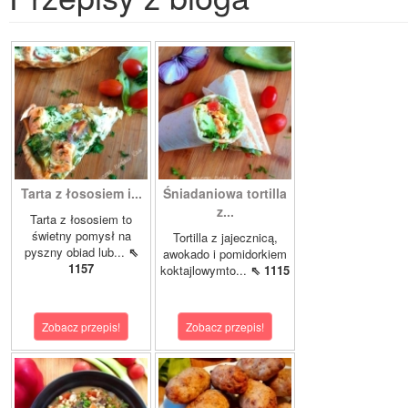
Tarta z łososiem i...
Śniadaniowa tortilla
z...
Tarta z łososiem to
świetny pomysł na
Tortilla z jajecznicą,
pyszny obiad lub...
⇖
awokado i pomidorkiem
1157
koktajlowymto...
⇖ 1115
Zobacz przepis!
Zobacz przepis!