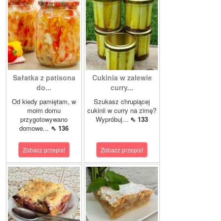
Sałatka z patisona
Cukinia w zalewie
do...
curry...
Od kiedy pamiętam, w
Szukasz chrupiącej
moim domu
cukinii w curry na zimę?
przygotowywano
Wypróbuj...
⇖ 133
domowe...
⇖ 136
Zobacz przepis!
Zobacz przepis!