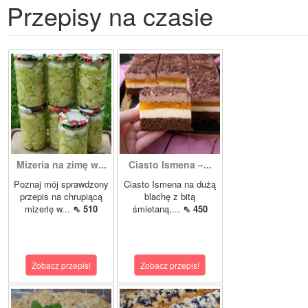
Przepisy na czasie
Mizeria na zimę w...
Ciasto Ismena –...
Poznaj mój sprawdzony
Ciasto Ismena na dużą
przepis na chrupiącą
blachę z bitą
mizerię w...
⇖ 510
śmietaną,...
⇖ 450
Zobacz przepis!
Zobacz przepis!