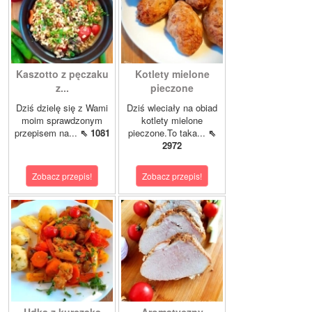
Kaszotto z pęczaku
Kotlety mielone
z...
pieczone
Dziś dzielę się z Wami
Dziś wleciały na obiad
moim sprawdzonym
kotlety mielone
przepisem na...
⇖ 1081
pieczone.To taka...
⇖
2972
Zobacz przepis!
Zobacz przepis!