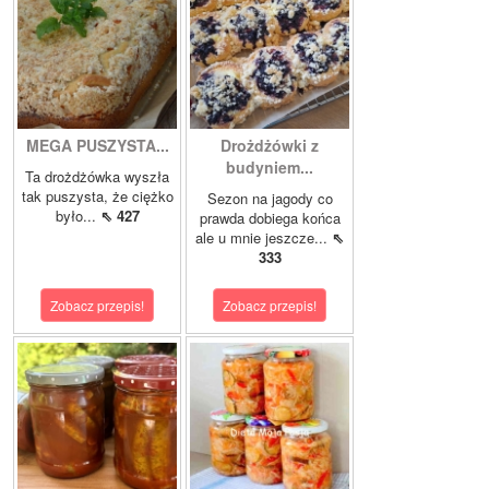
MEGA PUSZYSTA...
Drożdżówki z
budyniem...
Ta drożdżówka wyszła
tak puszysta, że ciężko
Sezon na jagody co
było...
⇖ 427
prawda dobiega końca
ale u mnie jeszcze...
⇖
333
Zobacz przepis!
Zobacz przepis!