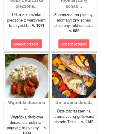
Udka z kurczaka
Aromatyczny
pieczone...
schab...
Udka z kurczaka
Zapraszam na pyszny,
pieczone z warzywami
aromatyczny schab
to szybki i...
⇖ 1071
pieczony.Taki schab...
⇖ 882
Zobacz przepis!
Zobacz przepis!
Wątróbki duszona
Grillowana dorada
z...
Dziś zapraszam na
aromatyczną grillowaną
Wątróbka drobiowa
doradę.Taka...
⇖ 1142
duszona z cukinią i
paprykę to pyszny...
⇖
1009