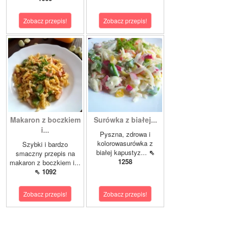
Zobacz przepis!
Zobacz przepis!
Makaron z boczkiem
Surówka z białej...
i...
Pyszna, zdrowa i
kolorowasurówka z
Szybki i bardzo
białej kapustyz...
⇖
smaczny przepis na
1258
makaron z boczkiem i...
⇖ 1092
Zobacz przepis!
Zobacz przepis!