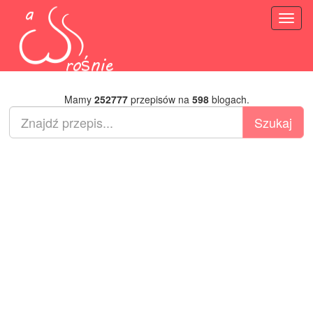
Toggl
naviga
Mamy
252777
przepisów na
598
blogach.