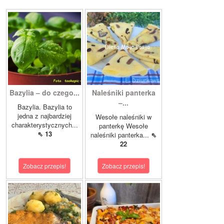
Bazylia – do czego...
Naleśniki panterka
–...
Bazylia. Bazylia to
jedna z najbardziej
Wesołe naleśniki w
charakterystycznych...
panterkę Wesołe
⇖ 13
naleśniki panterka...
⇖
22
Zobacz przepis!
Zobacz przepis!