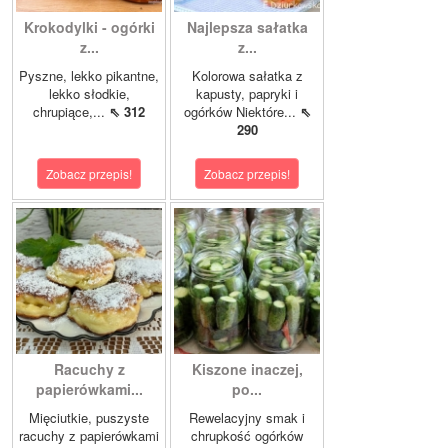
Krokodylki - ogórki
Najlepsza sałatka
z...
z...
Pyszne, lekko pikantne,
Kolorowa sałatka z
lekko słodkie,
kapusty, papryki i
chrupiące,...
⇖ 312
ogórków Niektóre...
⇖
290
Zobacz przepis!
Zobacz przepis!
Racuchy z
Kiszone inaczej,
papierówkami...
po...
Mięciutkie, puszyste
Rewelacyjny smak i
racuchy z papierówkami
chrupkość ogórków