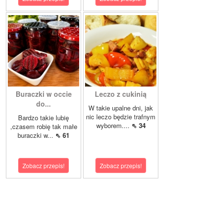
Buraczki w occie
Leczo z cukinią
do...
W takie upalne dni, jak
nic leczo będzie trafnym
Bardzo takie lubię
wyborem....
⇖ 34
,czasem robię tak małe
buraczki w...
⇖ 61
Zobacz przepis!
Zobacz przepis!