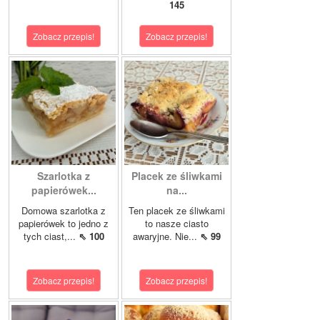
145
Zobacz przepis!
Zobacz przepis!
Szarlotka z
Placek ze śliwkami
papierówek...
na...
Domowa szarlotka z
Ten placek ze śliwkami
papierówek to jedno z
to nasze ciasto
tych ciast,...
⇖ 100
awaryjne. Nie...
⇖ 99
Zobacz przepis!
Zobacz przepis!