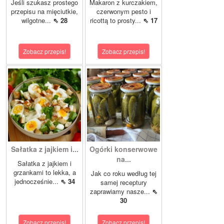
Jeśli szukasz prostego
Makaron z kurczakiem,
przepisu na mięciutkie,
czerwonym pesto i
wilgotne...
⇖ 28
ricottą to prosty...
⇖ 17
Zobacz przepis!
Zobacz przepis!
Sałatka z jajkiem i...
Ogórki konserwowe
na...
Sałatka z jajkiem i
grzankami to lekka, a
Jak co roku według tej
jednocześnie...
⇖ 34
samej receptury
zaprawiamy nasze...
⇖
30
Zobacz przepis!
Zobacz przepis!