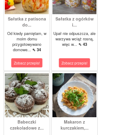
Sałatka z patisona
Sałatka z ogórków
do...
i...
Od kiedy pamiętam, w
Upał nie odpuszcza, ale
moim domu
warzywa wciąż rosną,
przygotowywano
więc w...
⇖ 43
domowe...
⇖ 34
Zobacz przepis!
Zobacz przepis!
Babeczki
Makaron z
czekoladowe z...
kurczakiem,...