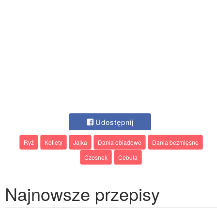
Udostępnij
Ryż
Kotlety
Jajka
Dania obiadowe
Dania bezmięsne
Czosnek
Cebula
Najnowsze przepisy