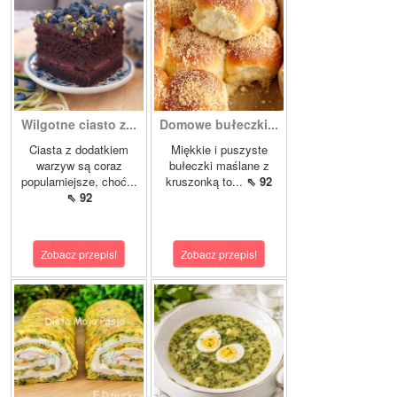
Wilgotne ciasto z...
Domowe bułeczki...
Ciasta z dodatkiem
Miękkie i puszyste
warzyw są coraz
bułeczki maślane z
popularniejsze, choć...
kruszonką to...
⇖ 92
⇖ 92
Zobacz przepis!
Zobacz przepis!