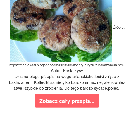
Źródło:
https://magiakasi.blogspot.com/2018/03/kotlety-z-ryzu-z-bakazanem.html
Autor: Kasia Łysy
Dzis na blogu przepis na wegetarianskiekotleciki z ryzu z
baklazanem. Kotleciki sa nietylko bardzo smaczne, ale rowniez
latwe iszybkie do zrobienia. Do tego bardzo sycace,polec...
Zobacz cały przepis...