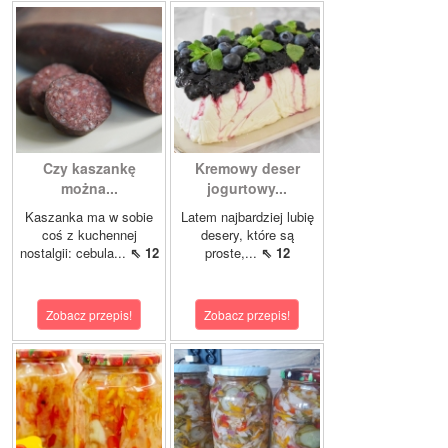
Czy kaszankę
Kremowy deser
można...
jogurtowy...
Kaszanka ma w sobie
Latem najbardziej lubię
coś z kuchennej
desery, które są
nostalgii: cebula...
⇖ 12
proste,...
⇖ 12
Zobacz przepis!
Zobacz przepis!