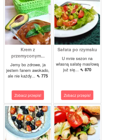
Krem z
Sałata po rzymsku
przemyconym...
U mnie sezon na
własną sałatę masłową
Jemy bo zdrowe, ja
już się...
⇖ 870
jestem fanem awokado,
ale nie każdy...
⇖ 775
Zobacz przepis!
Zobacz przepis!