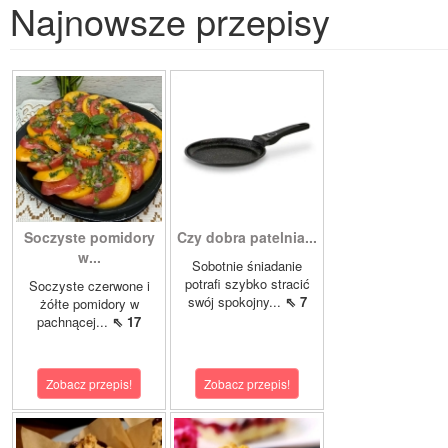
Najnowsze przepisy
Soczyste pomidory
Czy dobra patelnia...
w...
Sobotnie śniadanie
potrafi szybko stracić
Soczyste czerwone i
swój spokojny...
⇖ 7
żółte pomidory w
pachnącej...
⇖ 17
Zobacz przepis!
Zobacz przepis!