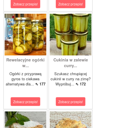
Zobacz przepis!
Zobacz przepis!
Rewelacyjne ogórki
Cukinia w zalewie
w...
curry...
Ogórki z przyprawą
Szukasz chrupiącej
gyros to ciekawa
cukinii w curry na zimę?
alternatywa dla...
⇖ 177
Wypróbuj...
⇖ 172
Zobacz przepis!
Zobacz przepis!