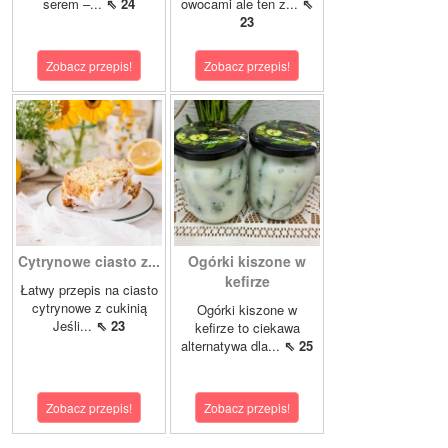
serem –...
⇖ 24
owocami ale ten z...
⇖
23
Zobacz przepis!
Zobacz przepis!
Cytrynowe ciasto z...
Ogórki kiszone w
kefirze
Łatwy przepis na ciasto
cytrynowe z cukinią
Ogórki kiszone w
Jeśli...
⇖ 23
kefirze to ciekawa
alternatywa dla...
⇖ 25
Zobacz przepis!
Zobacz przepis!