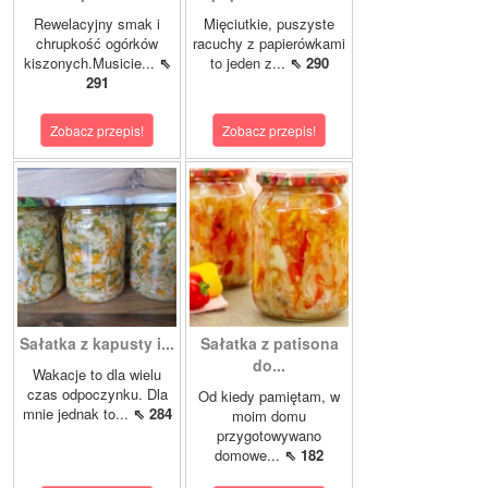
Rewelacyjny smak i
Mięciutkie, puszyste
chrupkość ogórków
racuchy z papierówkami
kiszonych.Musicie...
⇖
to jeden z...
⇖ 290
291
Zobacz przepis!
Zobacz przepis!
Sałatka z kapusty i...
Sałatka z patisona
do...
Wakacje to dla wielu
czas odpoczynku. Dla
Od kiedy pamiętam, w
mnie jednak to...
⇖ 284
moim domu
przygotowywano
domowe...
⇖ 182