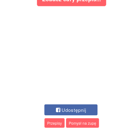
Udostępnij
Przepisy
Pomysł na zupę