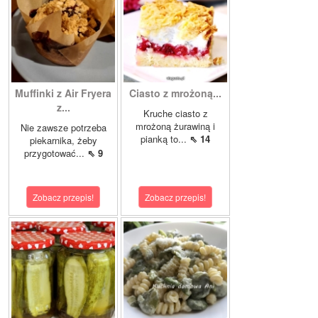
Muffinki z Air Fryera
Ciasto z mrożoną...
z...
Kruche ciasto z
mrożoną żurawiną i
Nie zawsze potrzeba
pianką to...
⇖ 14
piekarnika, żeby
przygotować...
⇖ 9
Zobacz przepis!
Zobacz przepis!