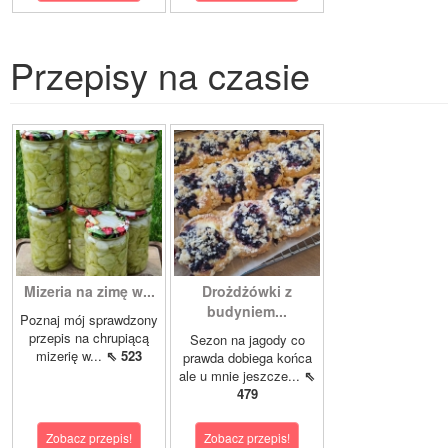
Przepisy na czasie
Mizeria na zimę w...
Drożdżówki z
budyniem...
Poznaj mój sprawdzony
przepis na chrupiącą
Sezon na jagody co
mizerię w...
⇖ 523
prawda dobiega końca
ale u mnie jeszcze...
⇖
479
Zobacz przepis!
Zobacz przepis!