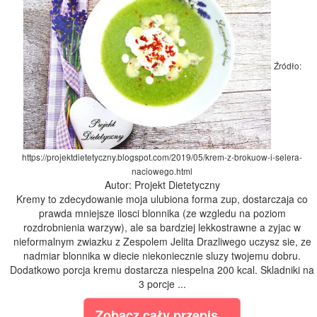
Źródło:
https://projektdietetyczny.blogspot.com/2019/05/krem-z-brokuow-i-selera-
naciowego.html
Autor: Projekt Dietetyczny
Kremy to zdecydowanie moja ulubiona forma zup, dostarczaja co
prawda mniejsze ilosci blonnika (ze wzgledu na poziom
rozdrobnienia warzyw), ale sa bardziej lekkostrawne a zyjac w
nieformalnym zwiazku z Zespolem Jelita Drazliwego uczysz sie, ze
nadmiar blonnika w diecie niekoniecznie sluzy twojemu dobru.
Dodatkowo porcja kremu dostarcza niespelna 200 kcal. Skladniki na
3 porcje ...
Zobacz cały przepis...