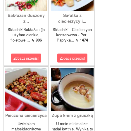
Bakłażan duszony
Sałatka z
z...
ciecierzycy i...
SkładnikiBakłażan (ja
Składniki · Ciecierzyca
użyłam cienkie,
konserwowa · Por ·
fioletowe,...
⇖ 906
Papryka...
⇖ 1474
Zobacz przepis!
Zobacz przepis!
Pieczona ciecierzyca
Zupa krem z gruszką
Uwielbiam
U mnie minimalizm
małoskładnikowe
nadal kwitnie. Wynika to