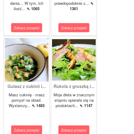
dania… W tym, ich
prawdopodobnie z...
⇖
ilość...
⇖ 1065
1361
Zobacz przepis!
Zobacz przepis!
Gulasz z cukinii i...
Rukola z gruszką i...
Masz cukinię - masz
Moja dieta w znacznym
pomysł na obiad.
stopniu opierała się na
Wystarczy...
⇖ 1483
produktach...
⇖ 1147
Zobacz przepis!
Zobacz przepis!