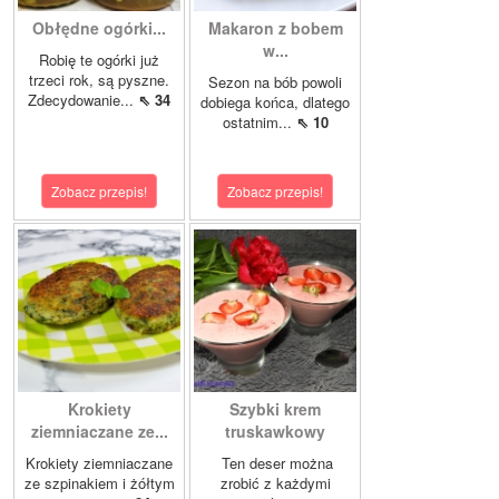
Obłędne ogórki...
Makaron z bobem
w...
Robię te ogórki już
trzeci rok, są pyszne.
Sezon na bób powoli
Zdecydowanie...
⇖ 34
dobiega końca, dlatego
ostatnim...
⇖ 10
Zobacz przepis!
Zobacz przepis!
Krokiety
Szybki krem
ziemniaczane ze...
truskawkowy
Krokiety ziemniaczane
Ten deser można
ze szpinakiem i żółtym
zrobić z każdymi