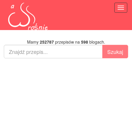
Toggl
naviga
Mamy
252787
przepisów na
598
blogach.