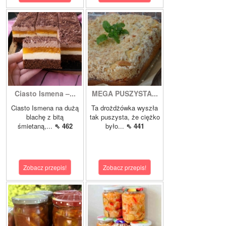
Ciasto Ismena –...
MEGA PUSZYSTA...
Ciasto Ismena na dużą
Ta drożdżówka wyszła
blachę z bitą
tak puszysta, że ciężko
śmietaną,...
⇖ 462
było...
⇖ 441
Zobacz przepis!
Zobacz przepis!