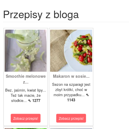
Przepisy z bloga
Smoothie melonowe
Makaron w sosie...
z...
Sezon na szparagi jest
zbyt krótki, choć w
Bez, jaśmin, kwiat lipy...
moim przypadku...
⇖
Też tak macie, że
1143
słodkie...
⇖ 1277
Zobacz przepis!
Zobacz przepis!