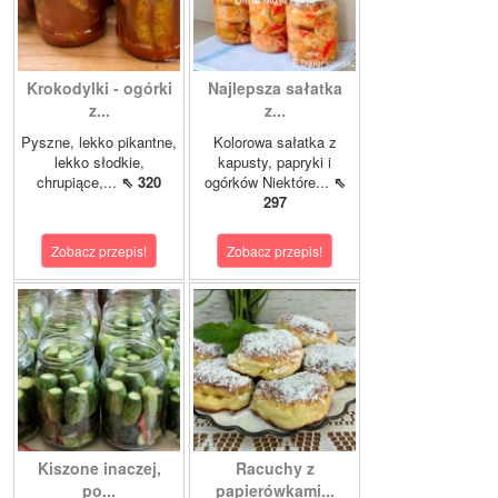
Krokodylki - ogórki
Najlepsza sałatka
z...
z...
Pyszne, lekko pikantne,
Kolorowa sałatka z
lekko słodkie,
kapusty, papryki i
chrupiące,...
⇖ 320
ogórków Niektóre...
⇖
297
Zobacz przepis!
Zobacz przepis!
Kiszone inaczej,
Racuchy z
po...
papierówkami...