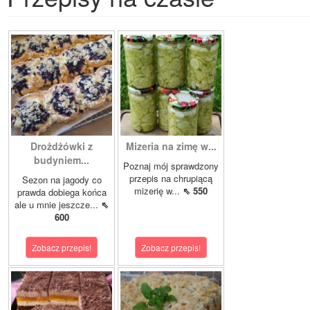
Drożdżówki z
Mizeria na zimę w...
budyniem...
Poznaj mój sprawdzony
przepis na chrupiącą
Sezon na jagody co
mizerię w...
⇖ 550
prawda dobiega końca
ale u mnie jeszcze...
⇖
600
Zobacz przepis!
Zobacz przepis!