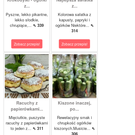
z...
z...
Pyszne, lekko pikantne,
Kolorowa sałatka z
lekko słodkie,
kapusty, papryki i
chrupiące,...
⇖ 339
ogórków Niektóre...
⇖
314
Zobacz przepis!
Zobacz przepis!
Racuchy z
Kiszone inaczej,
papierówkami...
po...
Mięciutkie, puszyste
Rewelacyjny smak i
racuchy z papierówkami
chrupkość ogórków
to jeden z...
⇖ 311
kiszonych.Musicie...
⇖
306