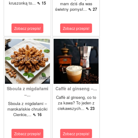
kruszonką to...
⇖ 15
mam dziś dla was
świetny pomysł...
⇖ 27
Zobacz przepis!
Zobacz przepis!
Sboula z migdałami
Caffè al ginseng –...
–...
Caffè al ginseng, co to
za kawa? To jeden z
Sboula z migdałami –
ciekawszych...
⇖ 23
marokańskie chruściki
Cienkie,...
⇖ 16
Zobacz przepis!
Zobacz przepis!