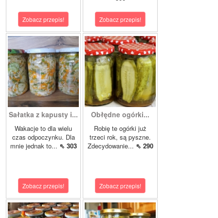
Zobacz przepis!
Zobacz przepis!
Sałatka z kapusty i...
Obłędne ogórki...
Wakacje to dla wielu
Robię te ogórki już
czas odpoczynku. Dla
trzeci rok, są pyszne.
mnie jednak to...
⇖ 303
Zdecydowanie...
⇖ 290
Zobacz przepis!
Zobacz przepis!