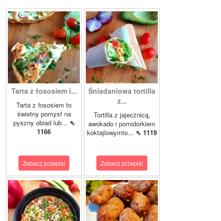
Tarta z łososiem i...
Śniadaniowa tortilla
z...
Tarta z łososiem to
świetny pomysł na
Tortilla z jajecznicą,
pyszny obiad lub...
⇖
awokado i pomidorkiem
1166
koktajlowymto...
⇖ 1119
Zobacz przepis!
Zobacz przepis!