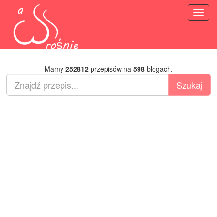
Toggl
naviga
Mamy
252812
przepisów na
598
blogach.