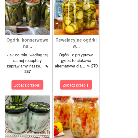
Ogórki konserwowe
Rewelacyjne ogórki
na...
w...
Jak co roku według tej
Ogórki z przyprawą
samej receptury
gyros to ciekawa
zaprawiamy nasze...
⇖
alternatywa dla...
⇖ 270
287
Zobacz przepis!
Zobacz przepis!