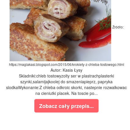
Źródło:
https://magiakasi.blogspot.com/2015/06/krokiety-z-chleba-tostowego.html
Autor: Kasia Łysy
Skladniki:chleb tostowyzolty ser w plastrachplasterki
szynki,salamijajkoolej do smazeniapieprz, papryka
slodkaWykonanie:Z chleba odkroic skorki, nastepnie rozwalkowac
na cieniutki placek. Na toscie po...
Zobacz cały przepis...