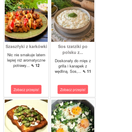
Szaszłyki z karkówki
Sos tzatziki po
polsku z...
Nic nie smakuje latem
lepiej niż aromatyczne
Doskonały do mięs z
potrawy...
⇖ 12
grilla i kanapek z
wędliną. Sos,...
⇖ 11
Zobacz przepis!
Zobacz przepis!