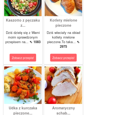
Kaszotto z pęczaku
Kotlety mielone
z...
pieczone
Dziś dzielę się z Wami
Dziś wleciały na obiad
moim sprawdzonym
kotlety mielone
przepisem na...
⇖ 1083
pieczone.To taka...
⇖
2975
Zobacz przepis!
Zobacz przepis!
Udka z kurczaka
Aromatyczny
pieczone...
schab...