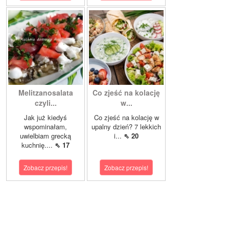
Melitzanosalata
Co zjeść na kolację
czyli...
w...
Jak już kiedyś
Co zjeść na kolację w
wspominałam,
upalny dzień? 7 lekkich
uwielbiam grecką
i...
⇖ 20
kuchnię....
⇖ 17
Zobacz przepis!
Zobacz przepis!