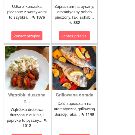
Udka z kurczaka
Zapraszam na pyszny,
pieczone z warzywami
aromatyczny schab
to szybki i...
⇖ 1076
pieczony.Taki schab...
⇖ 882
Zobacz przepis!
Zobacz przepis!
Wątróbki duszona
Grillowana dorada
z...
Dziś zapraszam na
aromatyczną grillowaną
Wątróbka drobiowa
doradę.Taka...
⇖ 1149
duszona z cukinią i
paprykę to pyszny...
⇖
1012