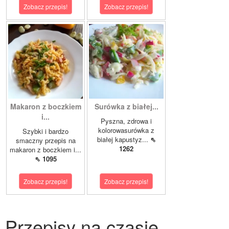
Zobacz przepis!
Zobacz przepis!
Makaron z boczkiem
Surówka z białej...
i...
Pyszna, zdrowa i
kolorowasurówka z
Szybki i bardzo
białej kapustyz...
⇖
smaczny przepis na
1262
makaron z boczkiem i...
⇖ 1095
Zobacz przepis!
Zobacz przepis!
Przepisy na czasie