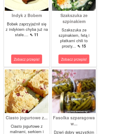
Indyk z Bobem
Szakszuka ze
szpinakiem
Bobek zaprzyjaźnił się
z indykiem chyba już na
Szakszuka ze
stałe....
⇖ 11
szpinakiem, fetą i
płatkami chili to
prosty...
⇖ 15
Zobacz przepis!
Zobacz przepis!
Ciasto jogurtowe z...
Fasolka szparagowa
w...
Ciasto jogurtowe z
malinami, serkiem i
Dzień dobry wszystkim