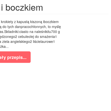
 i boczkiem
krokiety z kapustą kiszoną iboczkiem
ą do tych danpracochłonnych, to myślę
as.Składniki:ciasto na naleśnikitu700 g
wędzonego2 cebuleolej do smażenia1
 ziela angielskiego2 liścielaurowe1
yżka...
ły przepis...