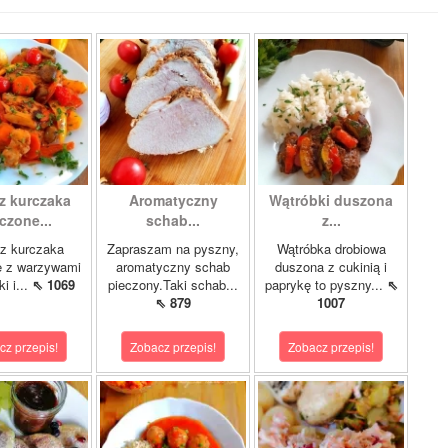
z kurczaka
Aromatyczny
Wątróbki duszona
czone...
schab...
z...
z kurczaka
Zapraszam na pyszny,
Wątróbka drobiowa
e z warzywami
aromatyczny schab
duszona z cukinią i
i i...
⇖ 1069
pieczony.Taki schab...
paprykę to pyszny...
⇖
⇖ 879
1007
cz przepis!
Zobacz przepis!
Zobacz przepis!