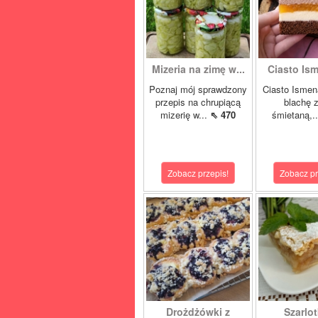
Mizeria na zimę w...
Ciasto Ism
Poznaj mój sprawdzony
Ciasto Ismen
przepis na chrupiącą
blachę z
mizerię w...
⇖ 470
śmietaną,.
Zobacz przepis!
Zobacz pr
Drożdżówki z
Szarlot