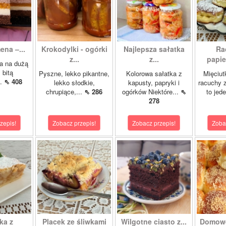
ena –...
Krokodylki - ogórki
Najlepsza sałatka
Ra
z...
z...
papie
a na dużą
 bitą
Pyszne, lekko pikantne,
Kolorowa sałatka z
Mięciut
..
⇖ 408
lekko słodkie,
kapusty, papryki i
racuchy 
chrupiące,...
⇖ 286
ogórków Niektóre...
⇖
to jede
278
zepis!
Zobacz przepis!
Zobacz przepis!
Zoba
ka z
Placek ze śliwkami
Wilgotne ciasto z...
Domowe