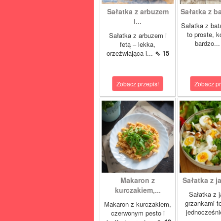
Sałatka z arbuzem
Sałatka z ba
i...
Sałatka z bat
to proste, k
Sałatka z arbuzem i
bardzo..
fetą – lekka,
orzeźwiająca i...
⇖ 15
Zobacz przepis!
Zobacz pr
Makaron z
Sałatka z ja
kurczakiem,...
Sałatka z j
grzankami to
Makaron z kurczakiem,
jednocześni
czerwonym pesto i