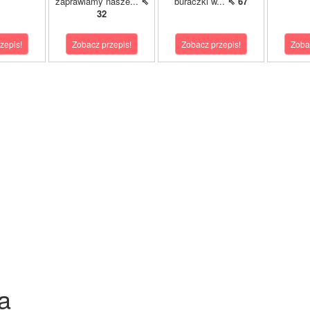
zaprawiamy nasze...
⇖
buraczki w...
⇖ 67
32
zepis!
Zobacz przepis!
Zobacz przepis!
Zoba
a