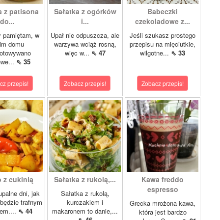
a z patisona
Sałatka z ogórków
Babeczki
do...
i...
czekoladowe z...
y pamiętam, w
Upał nie odpuszcza, ale
Jeśli szukasz prostego
im domu
warzywa wciąż rosną,
przepisu na mięciutkie,
gotowywano
więc w...
⇖ 47
wilgotne...
⇖ 33
we...
⇖ 35
cz przepis!
Zobacz przepis!
Zobacz przepis!
 z cukinią
Sałatka z rukolą,...
Kawa freddo
espresso
upalne dni, jak
Sałatka z rukolą,
 będzie trafnym
kurczakiem i
Grecka mrożona kawa,
em....
⇖ 44
makaronem to danie,...
która jest bardzo
⇖ 46