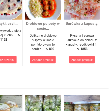
ki, czyli...
Drobiowe pulpety w
Surówka z kapusty,
sosie...
...
iwywodzą się z
nej kuchni...
⇖
Delikatne drobiowe
Pyszna i zdrowa
1162
pulpety w sosie
surówka do obiadu z
pomidorowym to
kapusty, rzodkiewki i...
bardzo...
⇖ 892
⇖ 1853
cz przepis!
Zobacz przepis!
Zobacz przepis!