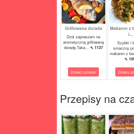
Grillowana dorada
Makaron z 
i...
Dziś zapraszam na
aromatyczną grillowaną
Szybki i 
doradę.Taka...
⇖ 1137
smaczny pr
makaron z boc
⇖ 10
Zobacz przepis!
Zobacz pr
Przepisy na cz