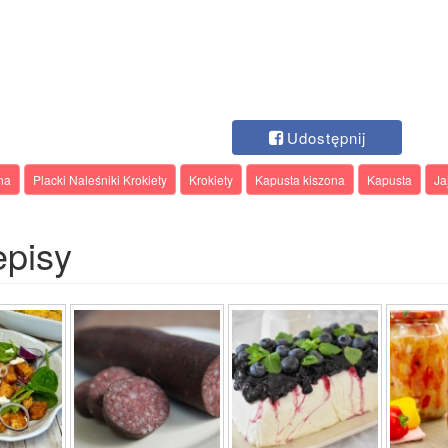
Udostępnij
na
Placki Naleśniki Krokiety
Krokiety
Kapusta kiszona
Kapusta
Ja
episy