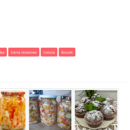
jka
Dania obiadowe
Cebula
Boczek