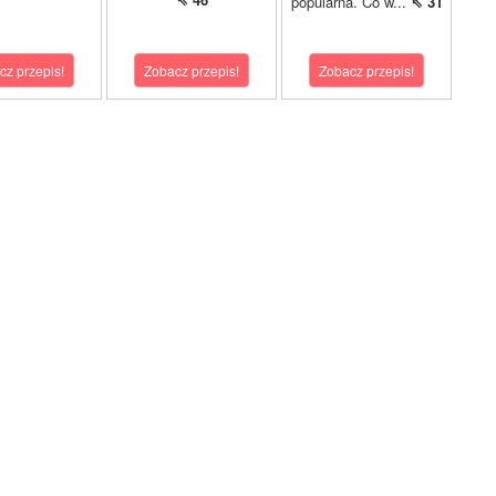
popularna. Co w...
⇖ 31
cz przepis!
Zobacz przepis!
Zobacz przepis!