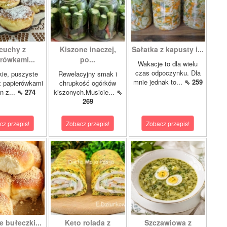
cuchy z
Kiszone inaczej,
Sałatka z kapusty i...
rówkami...
po...
Wakacje to dla wielu
czas odpoczynku. Dla
kie, puszyste
Rewelacyjny smak i
mnie jednak to...
⇖ 259
z papierówkami
chrupkość ogórków
n z...
⇖ 274
kiszonych.Musicie...
⇖
269
cz przepis!
Zobacz przepis!
Zobacz przepis!
 bułeczki...
Keto rolada z
Szczawiowa z