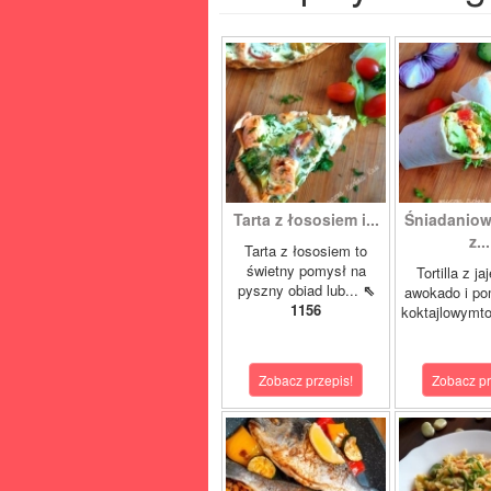
Tarta z łososiem i...
Śniadaniowa
z...
Tarta z łososiem to
świetny pomysł na
Tortilla z ja
pyszny obiad lub...
⇖
awokado i po
1156
koktajlowymto
Zobacz przepis!
Zobacz pr