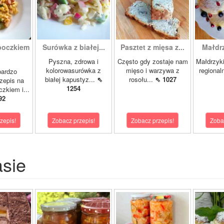
boczkiem
Surówka z białej...
Pasztet z mięsa z...
Małdrzy
Pyszna, zdrowa i
Często gdy zostaje nam
Małdrzyk
kolorowasurówka z
mięso i warzywa z
regional
bardzo
białej kapustyz...
⇖
rosołu...
⇖ 1027
zepis na
1254
zkiem i...
92
zepis!
Zobacz przepis!
Zobacz przepis!
Zoba
asie