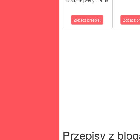
ricottą to prosty...
⇖ 19
Zobacz przepis!
Zobacz pr
Przepisy z blog