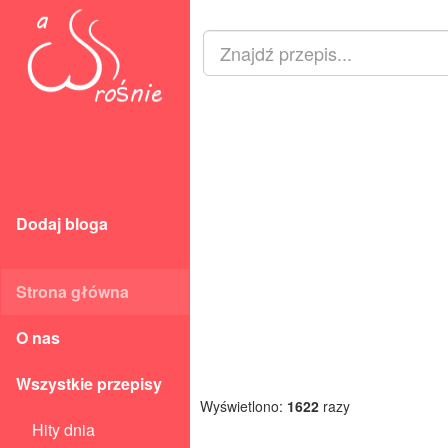
Dodaj bloga
Strona główna
O nas
Wszystkie przepisy
Wyświetlono:
1622
razy
Hity dnia