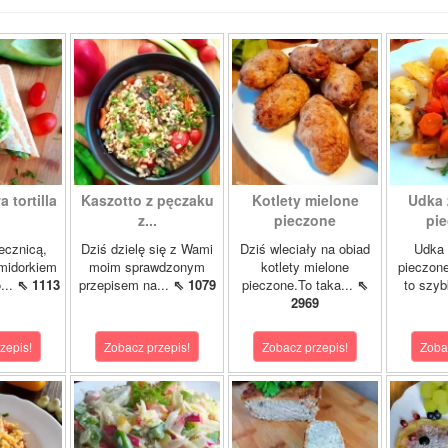
 tortilla
Kaszotto z pęczaku
Kotlety mielone
Udka 
z...
pieczone
pie
jecznicą,
Dziś dzielę się z Wami
Dziś wleciały na obiad
Udka 
midorkiem
moim sprawdzonym
kotlety mielone
pieczon
...
⇖ 1113
przepisem na...
⇖ 1079
pieczone.To taka...
⇖
to szybk
2969
zepis!
Zobacz przepis!
Zobacz przepis!
Zoba