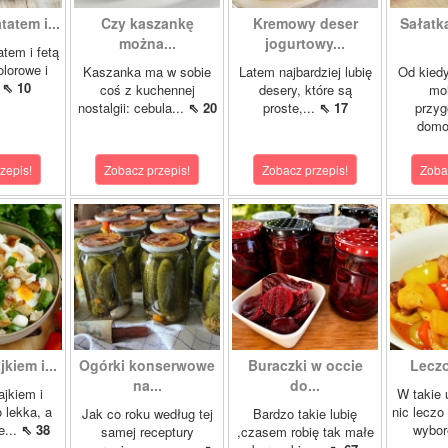
tatem i...
Czy kaszankę
Kremowy deser
Sałatk
można...
jogurtowy...
atem i fetą
olorowe i
Kaszanka ma w sobie
Latem najbardziej lubię
Od kied
.
⇖ 10
coś z kuchennej
desery, które są
mo
nostalgii: cebula...
⇖ 20
proste,...
⇖ 17
przy
domo
zepis!
Zobacz przepis!
Zobacz przepis!
Zoba
jkiem i...
Ogórki konserwowe
Buraczki w occie
Leczo
na...
do...
ajkiem i
W takie 
 lekka, a
nic leczo
Jak co roku według tej
Bardzo takie lubię
e...
⇖ 38
wybor
samej receptury
,czasem robię tak małe