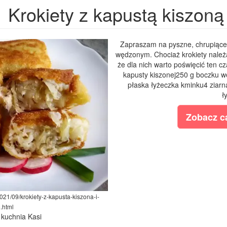
Krokiety z kapustą kiszoną
Zapraszam na pyszne, chrupiące 
wędzonym. Chociaż krokiety należ
że dla nich warto poświęcić ten cz
kapusty kiszonej250 g boczku 
płaska łyżeczka kminku4 ziarna
ł
Zobacz ca
021/09/krokiety-z-kapusta-kiszona-i-
.html
 kuchnia Kasi