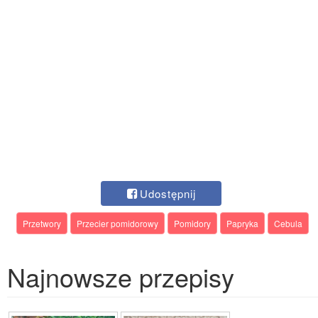
Udostępnij
Przetwory
Przecier pomidorowy
Pomidory
Papryka
Cebula
Najnowsze przepisy