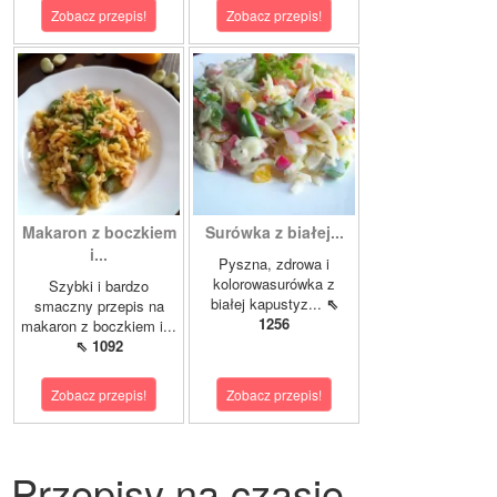
Zobacz przepis!
Zobacz przepis!
Makaron z boczkiem
Surówka z białej...
i...
Pyszna, zdrowa i
kolorowasurówka z
Szybki i bardzo
białej kapustyz...
⇖
smaczny przepis na
1256
makaron z boczkiem i...
⇖ 1092
Zobacz przepis!
Zobacz przepis!
Przepisy na czasie