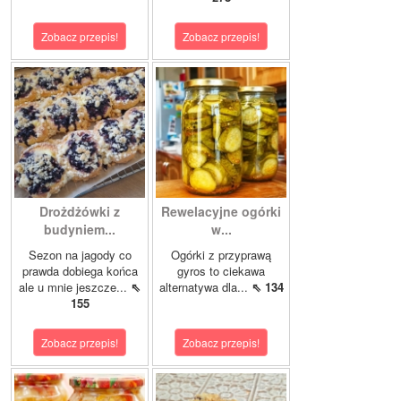
Zobacz przepis!
Zobacz przepis!
Drożdżówki z
Rewelacyjne ogórki
budyniem...
w...
Sezon na jagody co
Ogórki z przyprawą
prawda dobiega końca
gyros to ciekawa
ale u mnie jeszcze...
⇖
alternatywa dla...
⇖ 134
155
Zobacz przepis!
Zobacz przepis!