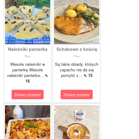
Naleśniki panterka
Schabowe z kością
–...
–...
Wesołe naleśniki w
Są takie obiady, których
panterkę Wesołe
zapachu nie da się
naleśniki panterka...
⇖
pomylić z...
⇖ 15
16
Zobacz przepis!
Zobacz przepis!