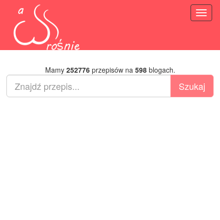
Toggl
naviga
Mamy
252776
przepisów na
598
blogach.