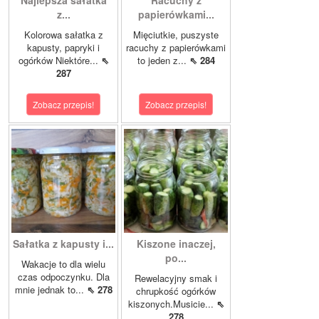
Najlepsza sałatka
Racuchy z
z...
papierówkami...
Kolorowa sałatka z
Mięciutkie, puszyste
kapusty, papryki i
racuchy z papierówkami
ogórków Niektóre...
⇖
to jeden z...
⇖ 284
287
Zobacz przepis!
Zobacz przepis!
Sałatka z kapusty i...
Kiszone inaczej,
po...
Wakacje to dla wielu
czas odpoczynku. Dla
Rewelacyjny smak i
mnie jednak to...
⇖ 278
chrupkość ogórków
kiszonych.Musicie...
⇖
278