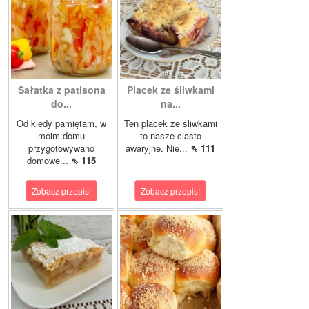
Sałatka z patisona
Placek ze śliwkami
do...
na...
Od kiedy pamiętam, w
Ten placek ze śliwkami
moim domu
to nasze ciasto
przygotowywano
awaryjne. Nie...
⇖ 111
domowe...
⇖ 115
Zobacz przepis!
Zobacz przepis!