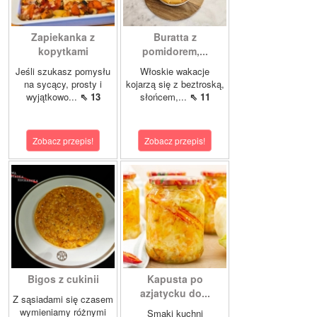
Zapiekanka z
Buratta z
kopytkami
pomidorem,...
Jeśli szukasz pomysłu
Włoskie wakacje
na sycący, prosty i
kojarzą się z beztroską,
wyjątkowo...
⇖ 13
słońcem,...
⇖ 11
Zobacz przepis!
Zobacz przepis!
Bigos z cukinii
Kapusta po
azjatycku do...
Z sąsiadami się czasem
wymieniamy różnymi
Smaki kuchni