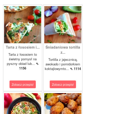
Tarta z łososiem i...
Śniadaniowa tortilla
z...
Tarta z łososiem to
świetny pomysł na
Tortilla z jajecznicą,
pyszny obiad lub...
⇖
awokado i pomidorkiem
1156
koktajlowymto...
⇖ 1114
Zobacz przepis!
Zobacz przepis!