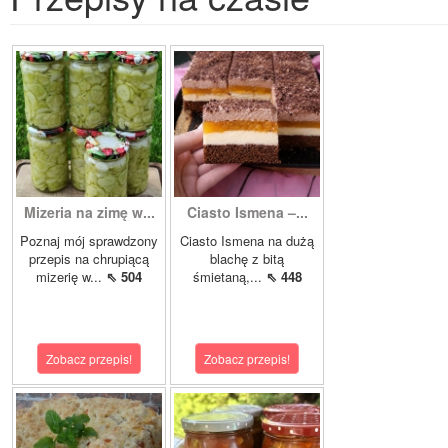
Mizeria na zimę w...
Ciasto Ismena –...
Poznaj mój sprawdzony
Ciasto Ismena na dużą
przepis na chrupiącą
blachę z bitą
mizerię w...
⇖ 504
śmietaną,...
⇖ 448
Zobacz przepis!
Zobacz przepis!