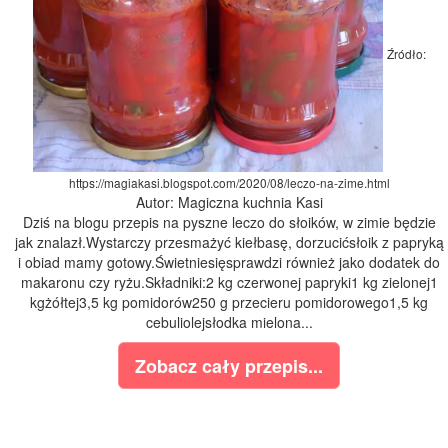
Źródło:
https://magiakasi.blogspot.com/2020/08/leczo-na-zime.html
Autor: Magiczna kuchnia Kasi
Dziś na blogu przepis na pyszne leczo do słoików, w zimie będzie
jak znalazł.Wystarczy przesmażyć kiełbasę, dorzucićsłoik z papryką
i obiad mamy gotowy.Świetniesięsprawdzi również jako dodatek do
makaronu czy ryżu.Składniki:2 kg czerwonej papryki1 kg zielonej1
kgżółtej3,5 kg pomidorów250 g przecieru pomidorowego1,5 kg
cebuliolejsłodka mielona...
Zobacz cały przepis...