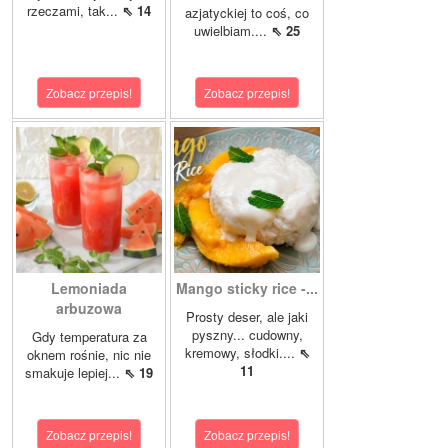
rzeczami, tak...
⇖ 14
azjatyckiej to coś, co
uwielbiam....
⇖ 25
Zobacz przepis!
Zobacz przepis!
Lemoniada
Mango sticky rice -...
arbuzowa
Prosty deser, ale jaki
pyszny... cudowny,
Gdy temperatura za
kremowy, słodki....
⇖
oknem rośnie, nic nie
11
smakuje lepiej...
⇖ 19
Zobacz przepis!
Zobacz przepis!