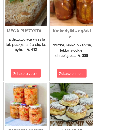
MEGA PUSZYSTA...
Krokodylki - ogórki
z...
Ta drożdżówka wyszła
tak puszysta, że ciężko
Pyszne, lekko pikantne,
było...
⇖ 412
lekko słodkie,
chrupiące,...
⇖ 306
Zobacz przepis!
Zobacz przepis!