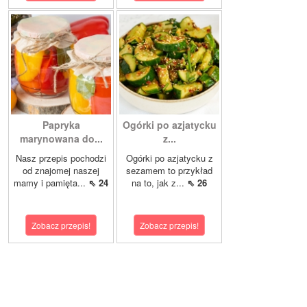
Papryka
Ogórki po azjatycku
marynowana do...
z...
Nasz przepis pochodzi
Ogórki po azjatycku z
od znajomej naszej
sezamem to przykład
mamy i pamięta...
⇖ 24
na to, jak z...
⇖ 26
Zobacz przepis!
Zobacz przepis!