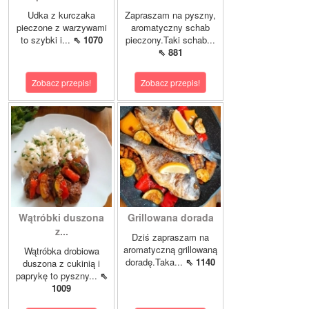
Udka z kurczaka
Zapraszam na pyszny,
pieczone z warzywami
aromatyczny schab
to szybki i...
⇖ 1070
pieczony.Taki schab...
⇖ 881
Zobacz przepis!
Zobacz przepis!
Wątróbki duszona
Grillowana dorada
z...
Dziś zapraszam na
aromatyczną grillowaną
Wątróbka drobiowa
doradę.Taka...
⇖ 1140
duszona z cukinią i
paprykę to pyszny...
⇖
1009