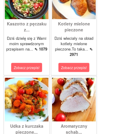
Kaszotto z pęczaku
Kotlety mielone
z...
pieczone
Dziś dzielę się z Wami
Dziś wleciały na obiad
moim sprawdzonym
kotlety mielone
przepisem na...
⇖ 1079
pieczone.To taka...
⇖
2971
Zobacz przepis!
Zobacz przepis!
Udka z kurczaka
Aromatyczny
pieczone...
schab...