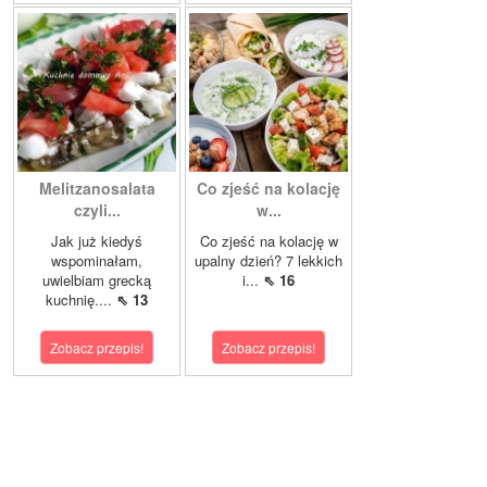
Melitzanosalata
Co zjeść na kolację
czyli...
w...
Jak już kiedyś
Co zjeść na kolację w
wspominałam,
upalny dzień? 7 lekkich
uwielbiam grecką
i...
⇖ 16
kuchnię....
⇖ 13
Zobacz przepis!
Zobacz przepis!