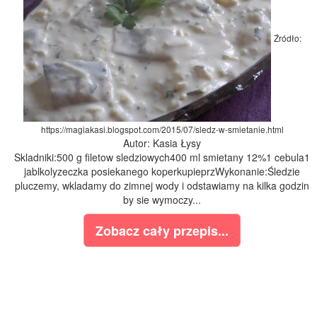
Źródło:
https://magiakasi.blogspot.com/2015/07/sledz-w-smietanie.html
Autor: Kasia Łysy
Skladniki:500 g filetow sledziowych400 ml smietany 12%1 cebula1
jablkolyzeczka posiekanego koperkupieprzWykonanie:Śledzie
pluczemy, wkladamy do zimnej wody i odstawiamy na kilka godzin
by sie wymoczy...
Zobacz cały przepis...