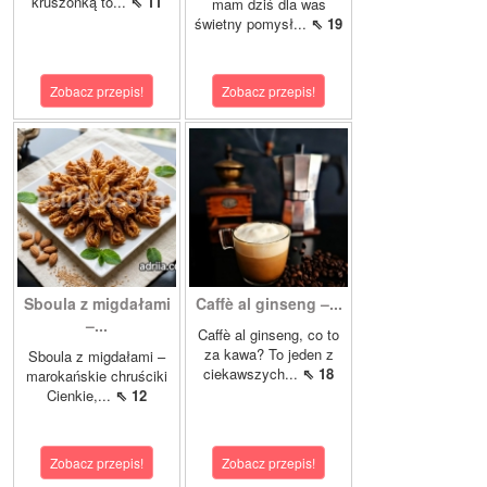
kruszonką to...
⇖ 11
mam dziś dla was
świetny pomysł...
⇖ 19
Zobacz przepis!
Zobacz przepis!
Sboula z migdałami
Caffè al ginseng –...
–...
Caffè al ginseng, co to
za kawa? To jeden z
Sboula z migdałami –
ciekawszych...
⇖ 18
marokańskie chruściki
Cienkie,...
⇖ 12
Zobacz przepis!
Zobacz przepis!