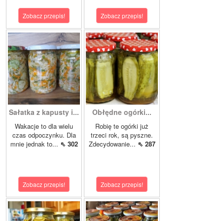
Zobacz przepis!
Zobacz przepis!
Sałatka z kapusty i...
Obłędne ogórki...
Wakacje to dla wielu
Robię te ogórki już
czas odpoczynku. Dla
trzeci rok, są pyszne.
mnie jednak to...
⇖ 302
Zdecydowanie...
⇖ 287
Zobacz przepis!
Zobacz przepis!