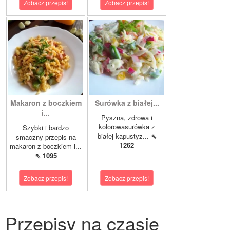
Zobacz przepis!
Zobacz przepis!
Makaron z boczkiem
Surówka z białej...
i...
Pyszna, zdrowa i
kolorowasurówka z
Szybki i bardzo
białej kapustyz...
⇖
smaczny przepis na
1262
makaron z boczkiem i...
⇖ 1095
Zobacz przepis!
Zobacz przepis!
Przepisy na czasie