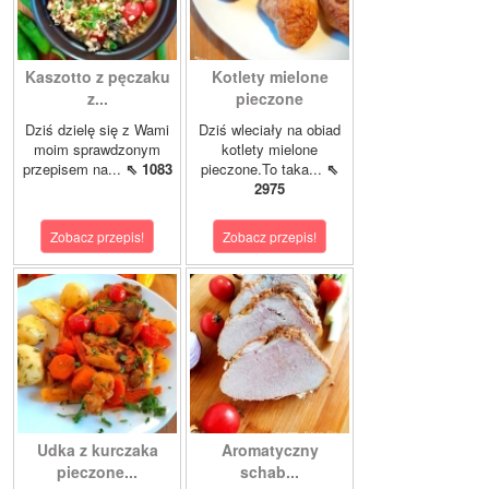
Kaszotto z pęczaku
Kotlety mielone
z...
pieczone
Dziś dzielę się z Wami
Dziś wleciały na obiad
moim sprawdzonym
kotlety mielone
przepisem na...
⇖ 1083
pieczone.To taka...
⇖
2975
Zobacz przepis!
Zobacz przepis!
Udka z kurczaka
Aromatyczny
pieczone...
schab...