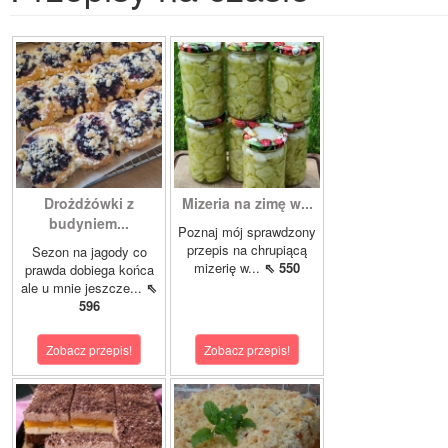
Drożdżówki z
Mizeria na zimę w...
budyniem...
Poznaj mój sprawdzony
przepis na chrupiącą
Sezon na jagody co
mizerię w...
⇖ 550
prawda dobiega końca
ale u mnie jeszcze...
⇖
596
Zobacz przepis!
Zobacz przepis!