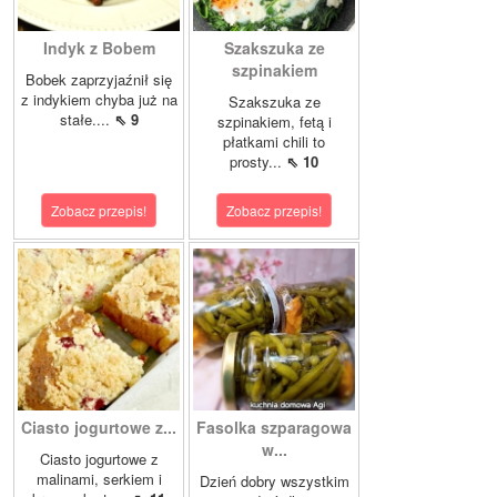
Indyk z Bobem
Szakszuka ze
szpinakiem
Bobek zaprzyjaźnił się
z indykiem chyba już na
Szakszuka ze
stałe....
⇖ 9
szpinakiem, fetą i
płatkami chili to
prosty...
⇖ 10
Zobacz przepis!
Zobacz przepis!
Ciasto jogurtowe z...
Fasolka szparagowa
w...
Ciasto jogurtowe z
malinami, serkiem i
Dzień dobry wszystkim