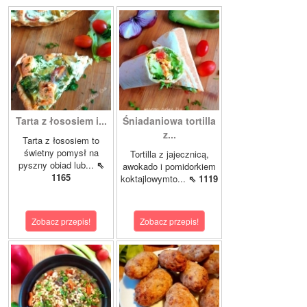
Tarta z łososiem i...
Śniadaniowa tortilla
z...
Tarta z łososiem to
świetny pomysł na
Tortilla z jajecznicą,
pyszny obiad lub...
⇖
awokado i pomidorkiem
1165
koktajlowymto...
⇖ 1119
Zobacz przepis!
Zobacz przepis!