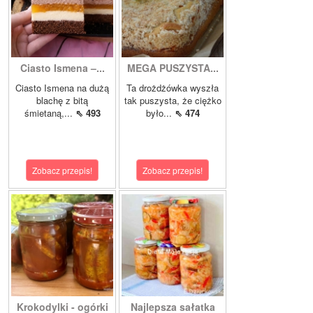
Ciasto Ismena –...
MEGA PUSZYSTA...
Ciasto Ismena na dużą
Ta drożdżówka wyszła
blachę z bitą
tak puszysta, że ciężko
śmietaną,...
⇖ 493
było...
⇖ 474
Zobacz przepis!
Zobacz przepis!
Krokodylki - ogórki
Najlepsza sałatka