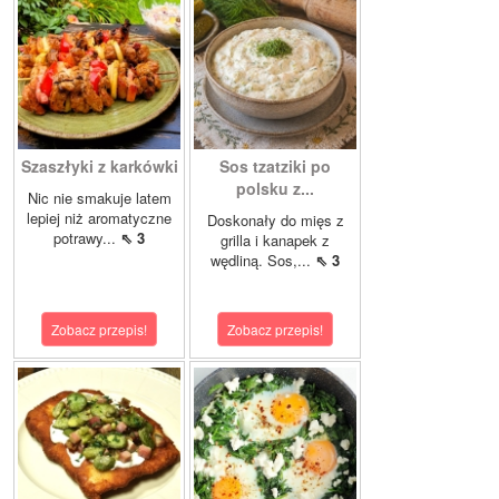
Szaszłyki z karkówki
Sos tzatziki po
polsku z...
Nic nie smakuje latem
lepiej niż aromatyczne
Doskonały do mięs z
potrawy...
⇖ 3
grilla i kanapek z
wędliną. Sos,...
⇖ 3
Zobacz przepis!
Zobacz przepis!