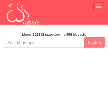
Toggl
naviga
Mamy
252812
przepisów na
598
blogach.