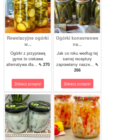
Rewelacyjne ogórki
Ogórki konserwowe
w...
na...
Ogórki z przyprawą
Jak co roku według tej
gyros to ciekawa
samej receptury
alternatywa dla...
⇖ 270
zaprawiamy nasze...
⇖
266
Zobacz przepis!
Zobacz przepis!