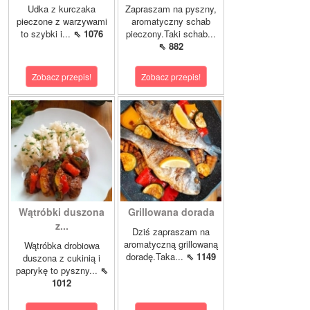
Udka z kurczaka
Zapraszam na pyszny,
pieczone z warzywami
aromatyczny schab
to szybki i...
⇖ 1076
pieczony.Taki schab...
⇖ 882
Zobacz przepis!
Zobacz przepis!
Wątróbki duszona
Grillowana dorada
z...
Dziś zapraszam na
aromatyczną grillowaną
Wątróbka drobiowa
doradę.Taka...
⇖ 1149
duszona z cukinią i
paprykę to pyszny...
⇖
1012