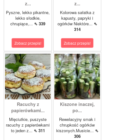
z...
z...
Pyszne, lekko pikantne,
Kolorowa sałatka z
lekko słodkie,
kapusty, papryki i
chrupiące,...
⇖ 339
ogórków Niektóre...
⇖
314
Zobacz przepis!
Zobacz przepis!
Racuchy z
Kiszone inaczej,
papierówkami...
po...
Mięciutkie, puszyste
Rewelacyjny smak i
racuchy z papierówkami
chrupkość ogórków
to jeden z...
⇖ 311
kiszonych.Musicie...
⇖
306