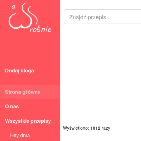
Dodaj bloga
Strona główna
O nas
Wszystkie przepisy
Wyświetlono:
1012
razy
Hity dnia