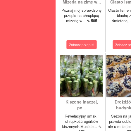
Mizeria na zimę w...
Ciasto Ism
Poznaj mój sprawdzony
Ciasto Ismen
przepis na chrupiącą
blachę z
mizerię w...
⇖ 505
śmietaną,.
Zobacz przepis!
Zobacz pr
Kiszone inaczej,
Drożdżó
po...
budynie
Rewelacyjny smak i
Sezon na j
chrupkość ogórków
prawda dobi
kiszonych.Musicie...
⇖
ale u mnie je