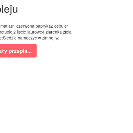
leju
ch matias1 czerwona papryka2 cebule1
octuolej2 liscie laurowe4 ziarenka ziela
:Śledzie namoczyc w zimnej w...
ły przepis...