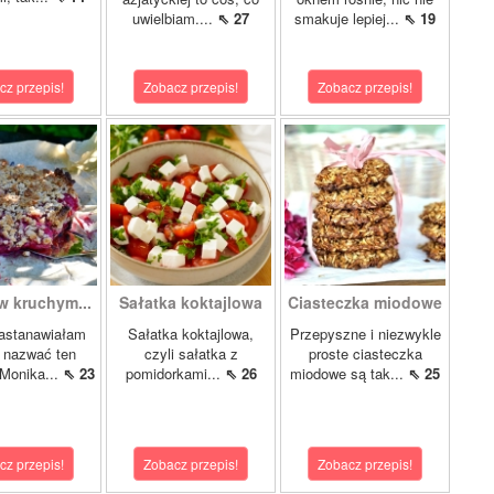
uwielbiam....
⇖ 27
smakuje lepiej...
⇖ 19
cz przepis!
Zobacz przepis!
Zobacz przepis!
w kruchym...
Sałatka koktajlowa
Ciasteczka miodowe
astanawiałam
Sałatka koktajlowa,
Przepyszne i niezwykle
k nazwać ten
czyli sałatka z
proste ciasteczka
 Monika...
⇖ 23
pomidorkami...
⇖ 26
miodowe są tak...
⇖ 25
cz przepis!
Zobacz przepis!
Zobacz przepis!