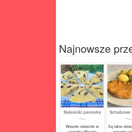
Najnowsze prz
Naleśniki panterka
Schabowe 
–...
–...
Wesołe naleśniki w
Są takie obia
panterkę Wesołe
zapachu ni