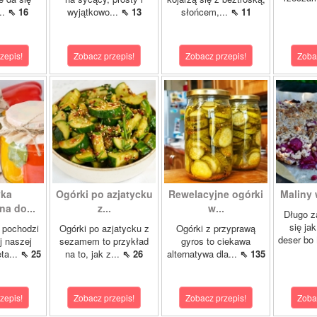
..
⇖ 16
wyjątkowo...
⇖ 13
słońcem,...
⇖ 11
zepis!
Zobacz przepis!
Zobacz przepis!
Zoba
yka
Ogórki po azjatycku
Rewelacyjne ogórki
Maliny 
a do...
z...
w...
Długo z
się ja
 pochodzi
Ogórki po azjatycku z
Ogórki z przyprawą
deser bo
j naszej
sezamem to przykład
gyros to ciekawa
ta...
⇖ 25
na to, jak z...
⇖ 26
alternatywa dla...
⇖ 135
zepis!
Zobacz przepis!
Zobacz przepis!
Zoba