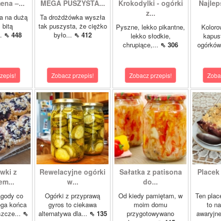
ena –...
MEGA PUSZYSTA...
Krokodylki - ogórki
Najlep
z...
a na dużą
Ta drożdżówka wyszła
 bitą
tak puszysta, że ciężko
Pyszne, lekko pikantne,
Koloro
..
⇖ 448
było...
⇖ 412
lekko słodkie,
kapust
chrupiące,...
⇖ 306
ogórków
zepis!
Zobacz przepis!
Zobacz przepis!
Zoba
wki z
Rewelacyjne ogórki
Sałatka z patisona
Placek
m...
w...
do...
agody co
Ogórki z przyprawą
Od kiedy pamiętam, w
Ten plac
ega końca
gyros to ciekawa
moim domu
to n
szcze...
⇖
alternatywa dla...
⇖ 135
przygotowywano
awaryjne