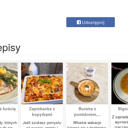
Udostępnij
episy
z kością
Zapiekanka z
Buratta z
Bigos
kopytkami
pomidorem,...
Z sąsiad
wymien
dy, których
Jeśli szukasz pomysłu
Włoskie wakacje
rzeczam
e da się
na sycący, prosty i
kojarzą się z beztroską,