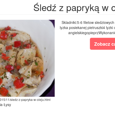
Śledź z papryką w o
Skladniki:5-6 filetow sledziowy
lyzka posiekanej pietruszki4 lyzki 
angielskiegopieprzWykonanie
Zobacz ca
2015/11/sledz-z-papryka-w-oleju.html
ia Łysy