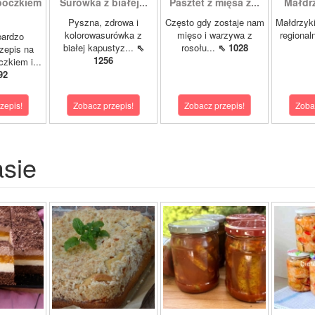
boczkiem
Surówka z białej...
Pasztet z mięsa z...
Małdrzy
Pyszna, zdrowa i
Często gdy zostaje nam
Małdrzyk
kolorowasurówka z
mięso i warzywa z
regional
bardzo
białej kapustyz...
⇖
rosołu...
⇖ 1028
zepis na
1256
zkiem i...
92
zepis!
Zobacz przepis!
Zobacz przepis!
Zoba
asie