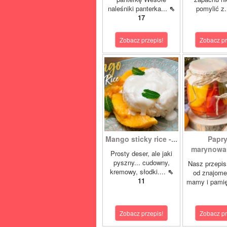
naleśniki panterka...
⇖
pomylić z.
17
Zobacz przepis!
Zobacz pr
Mango sticky rice -...
Papr
marynowan
Prosty deser, ale jaki
pyszny... cudowny,
Nasz przepis
kremowy, słodki....
⇖
od znajome
11
mamy i pamię
Zobacz przepis!
Zobacz pr