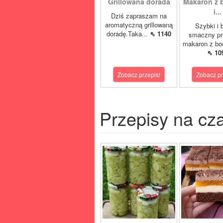
Grillowana dorada
Makaron z 
i...
Dziś zapraszam na
aromatyczną grillowaną
Szybki i 
doradę.Taka...
⇖ 1140
smaczny pr
makaron z boc
⇖ 10
Zobacz przepis!
Zobacz pr
Przepisy na cz