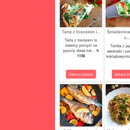
Tarta z łososiem i...
Śniadaniowa
z...
Tarta z łososiem to
świetny pomysł na
Tortilla z ja
pyszny obiad lub...
⇖
awokado i po
1156
koktajlowymto
Zobacz przepis!
Zobacz pr