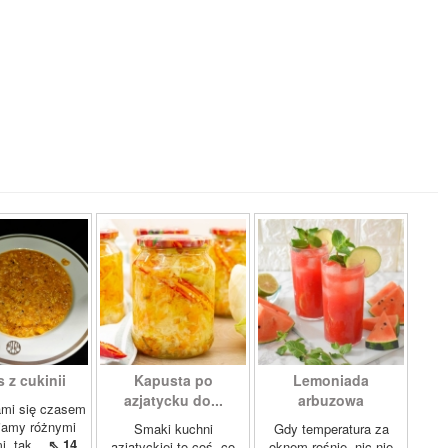
 z cukinii
Kapusta po
Lemoniada
azjatycku do...
arbuzowa
ami się czasem
iamy różnymi
Smaki kuchni
Gdy temperatura za
i, tak...
⇖ 14
azjatyckiej to coś, co
oknem rośnie, nic nie