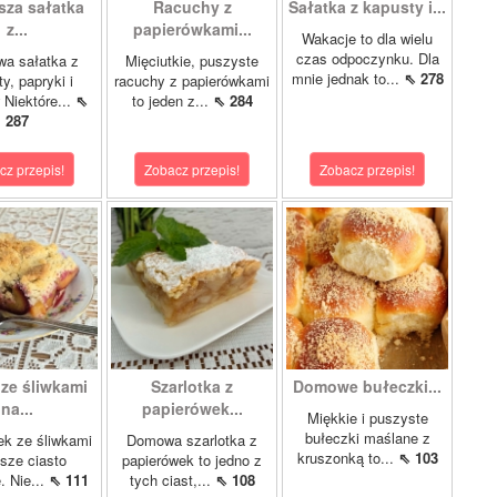
sza sałatka
Racuchy z
Sałatka z kapusty i...
z...
papierówkami...
Wakacje to dla wielu
czas odpoczynku. Dla
wa sałatka z
Mięciutkie, puszyste
mnie jednak to...
⇖ 278
y, papryki i
racuchy z papierówkami
 Niektóre...
⇖
to jeden z...
⇖ 284
287
cz przepis!
Zobacz przepis!
Zobacz przepis!
 ze śliwkami
Szarlotka z
Domowe bułeczki...
na...
papierówek...
Miękkie i puszyste
bułeczki maślane z
ek ze śliwkami
Domowa szarlotka z
kruszonką to...
⇖ 103
asze ciasto
papierówek to jedno z
. Nie...
⇖ 111
tych ciast,...
⇖ 108