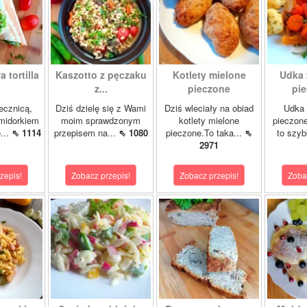
 tortilla
Kaszotto z pęczaku
Kotlety mielone
Udka 
z...
pieczone
pie
jecznicą,
Dziś dzielę się z Wami
Dziś wleciały na obiad
Udka 
midorkiem
moim sprawdzonym
kotlety mielone
pieczon
...
⇖ 1114
przepisem na...
⇖ 1080
pieczone.To taka...
⇖
to szybk
2971
zepis!
Zobacz przepis!
Zobacz przepis!
Zoba