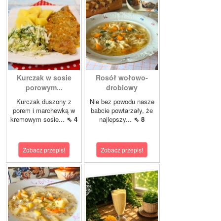
Kurczak w sosie
Rosół wołowo-
porowym...
drobiowy
Kurczak duszony z
Nie bez powodu nasze
porem i marchewką w
babcie powtarzały, że
kremowym sosie...
⇖ 4
najlepszy...
⇖ 8
Zobacz przepis!
Zobacz przepis!