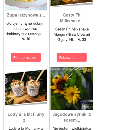
Zupa jarzynowa z...
Gęsty Fit
Milkshake...
Gotujemy ją na dobrym
rosole wołowo-
Gęsty Fit Milkshake
drobiowym z naszego...
Mango (Ninja Creami)
⇖ 10
Gęsty Fit...
⇖ 22
Zobacz przepis!
Zobacz przepis!
Lody à la McFlurry
Jagodowe syrniki z
z...
sosem...
Lody à la McFlurry z
Nie jestem wielbicielką