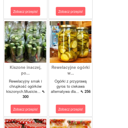
Zobacz przepis!
Zobacz przepis!
Kiszone inaczej,
Rewelacyjne ogórki
po...
w...
Rewelacyjny smak i
Ogórki z przyprawą
chrupkość ogórków
gyros to ciekawa
kiszonych.Musicie...
⇖
alternatywa dla...
⇖ 256
300
Zobacz przepis!
Zobacz przepis!