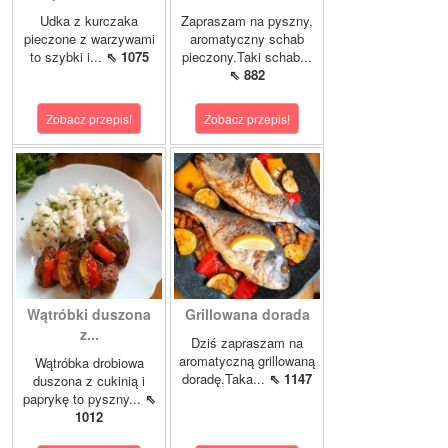
Udka z kurczaka
Zapraszam na pyszny,
pieczone z warzywami
aromatyczny schab
to szybki i...
⇖ 1075
pieczony.Taki schab...
⇖ 882
Zobacz przepis!
Zobacz przepis!
Wątróbki duszona
Grillowana dorada
z...
Dziś zapraszam na
aromatyczną grillowaną
Wątróbka drobiowa
doradę.Taka...
⇖ 1147
duszona z cukinią i
paprykę to pyszny...
⇖
1012