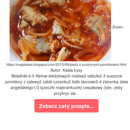
Źródło:
https://magiakasi.blogspot.com/2015/09/sledz-z-suszonymi-pomidorami.html
Autor: Kasia Łysy
Skladniki:4-5 filetow sledziowych matias2 cebule2-3 suszone
pomidory z zalewy2 zabki czosnku2 listki laurowe3-4 ziarenka ziela
angielskiego1/3 lyzeczki majerankuolej rzepakowy (tyle, zeby
przykryc sle...
Zobacz cały przepis...