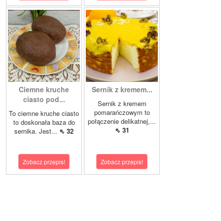
Ciemne kruche
Sernik z kremem...
ciasto pod...
Sernik z kremem
pomarańczowym to
To ciemne kruche ciasto
połączenie delikatnej,...
to doskonała baza do
⇖ 31
sernika. Jest...
⇖ 32
Zobacz przepis!
Zobacz przepis!