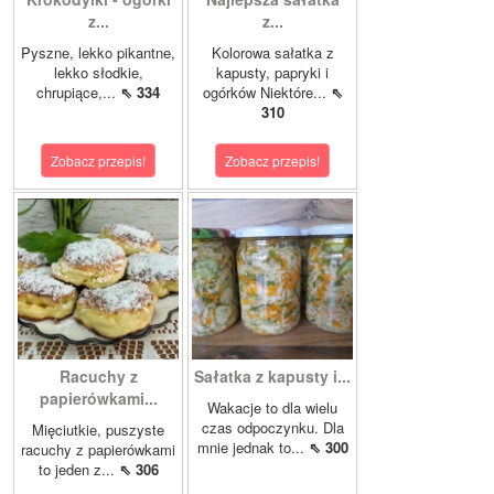
z...
z...
Pyszne, lekko pikantne,
Kolorowa sałatka z
lekko słodkie,
kapusty, papryki i
chrupiące,...
⇖ 334
ogórków Niektóre...
⇖
310
Zobacz przepis!
Zobacz przepis!
Racuchy z
Sałatka z kapusty i...
papierówkami...
Wakacje to dla wielu
czas odpoczynku. Dla
Mięciutkie, puszyste
mnie jednak to...
⇖ 300
racuchy z papierówkami
to jeden z...
⇖ 306