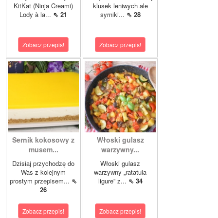
KitKat (Ninja Creami)
klusek leniwych ale
Lody à la...
⇖ 21
syrniki...
⇖ 28
Zobacz przepis!
Zobacz przepis!
Sernik kokosowy z
Włoski gulasz
musem...
warzywny...
Dzisiaj przychodzę do
Włoski gulasz
Was z kolejnym
warzywny „ratatuia
prostym przepisem...
⇖
ligure” z...
⇖ 34
26
Zobacz przepis!
Zobacz przepis!