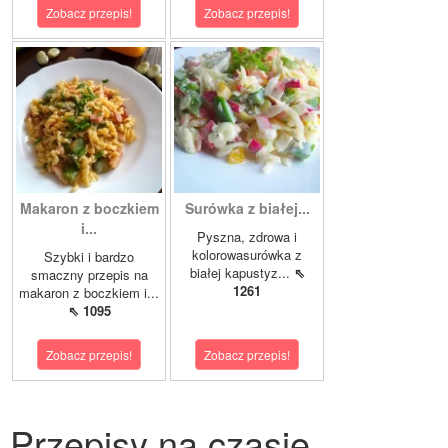
Zobacz przepis!
Zobacz przepis!
Makaron z boczkiem
Surówka z białej...
i...
Pyszna, zdrowa i
kolorowasurówka z
Szybki i bardzo
białej kapustyz...
⇖
smaczny przepis na
1261
makaron z boczkiem i...
⇖ 1095
Zobacz przepis!
Zobacz przepis!
Przepisy na czasie