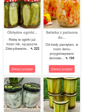
Obłędne ogórki...
Sałatka z patisona
do...
Robię te ogórki już
trzeci rok, są pyszne.
Od kiedy pamiętam, w
Zdecydowanie...
⇖ 222
moim domu
przygotowywano
domowe...
⇖ 194
Zobacz przepis!
Zobacz przepis!