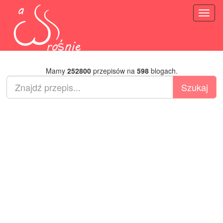
Toggl
naviga
Mamy
252800
przepisów na
598
blogach.