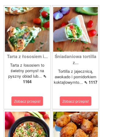
Tarta z łososiem i...
Śniadaniowa tortilla
z...
Tarta z łososiem to
świetny pomysł na
Tortilla z jajecznicą,
pyszny obiad lub...
⇖
awokado i pomidorkiem
1164
koktajlowymto...
⇖ 1117
Zobacz przepis!
Zobacz przepis!