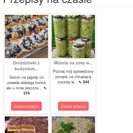
Drożdżówki z
Mizeria na zimę w...
budyniem...
Poznaj mój sprawdzony
przepis na chrupiącą
Sezon na jagody co
mizerię w...
⇖ 544
prawda dobiega końca
ale u mnie jeszcze...
⇖
574
Zobacz przepis!
Zobacz przepis!