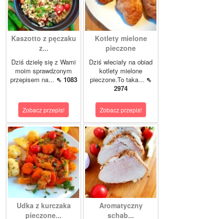
Kaszotto z pęczaku
Kotlety mielone
z...
pieczone
Dziś dzielę się z Wami
Dziś wleciały na obiad
moim sprawdzonym
kotlety mielone
przepisem na...
⇖ 1083
pieczone.To taka...
⇖
2974
Zobacz przepis!
Zobacz przepis!
Udka z kurczaka
Aromatyczny
pieczone...
schab...