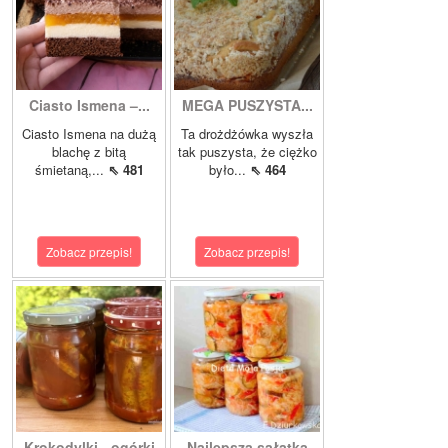
Ciasto Ismena –...
MEGA PUSZYSTA...
Ciasto Ismena na dużą
Ta drożdżówka wyszła
blachę z bitą
tak puszysta, że ciężko
śmietaną,...
⇖ 481
było...
⇖ 464
Zobacz przepis!
Zobacz przepis!
Krokodylki - ogórki
Najlepsza sałatka