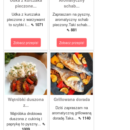
Udka z kurczaka
Aromatyczny
pieczone...
schab...
Udka z kurczaka
Zapraszam na pyszny,
pieczone z warzywami
aromatyczny schab
to szybki i...
⇖ 1071
pieczony.Taki schab...
⇖ 881
Zobacz przepis!
Zobacz przepis!
Wątróbki duszona
Grillowana dorada
z...
Dziś zapraszam na
aromatyczną grillowaną
Wątróbka drobiowa
doradę.Taka...
⇖ 1140
duszona z cukinią i
paprykę to pyszny...
⇖
1009