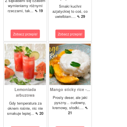
Z sąsiadami się czasem
wymieniamy różnymi
Smaki kuchni
rzeczami, tak...
⇖ 19
azjatyckiej to coś, co
uwielbiam....
⇖ 29
Zobacz przepis!
Zobacz przepis!
Lemoniada
Mango sticky rice -...
arbuzowa
Prosty deser, ale jaki
pyszny... cudowny,
Gdy temperatura za
kremowy, słodki....
⇖
oknem rośnie, nic nie
21
smakuje lepiej...
⇖ 20