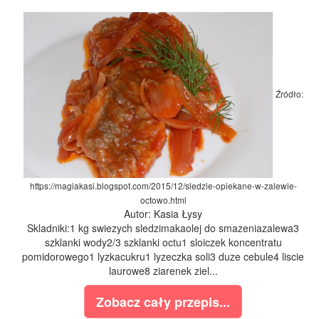
Źródło:
https://magiakasi.blogspot.com/2015/12/sledzie-opiekane-w-zalewie-
octowo.html
Autor: Kasia Łysy
Skladniki:1 kg swiezych sledzimakaolej do smazeniazalewa3
szklanki wody2/3 szklanki octu1 sloiczek koncentratu
pomidorowego1 lyzkacukru1 lyzeczka soli3 duze cebule4 liscie
laurowe8 ziarenek ziel...
Zobacz cały przepis...