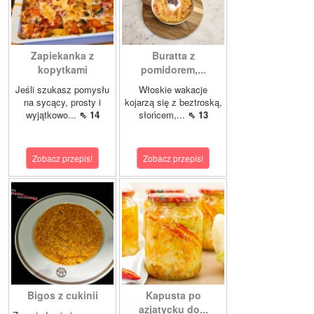
Zapiekanka z
Buratta z
kopytkami
pomidorem,...
Jeśli szukasz pomysłu
Włoskie wakacje
na sycący, prosty i
kojarzą się z beztroską,
wyjątkowo...
⇖ 14
słońcem,...
⇖ 13
Zobacz przepis!
Zobacz przepis!
Bigos z cukinii
Kapusta po
azjatycku do...