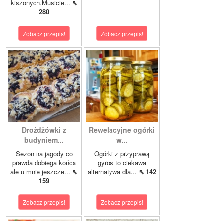
kiszonych.Musicie...
⇖
280
Zobacz przepis!
Zobacz przepis!
Drożdżówki z
Rewelacyjne ogórki
budyniem...
w...
Sezon na jagody co
Ogórki z przyprawą
prawda dobiega końca
gyros to ciekawa
ale u mnie jeszcze...
⇖
alternatywa dla...
⇖ 142
159
Zobacz przepis!
Zobacz przepis!