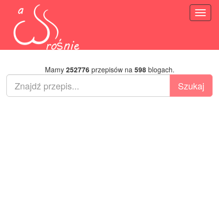
Toggl
naviga
Mamy
252776
przepisów na
598
blogach.