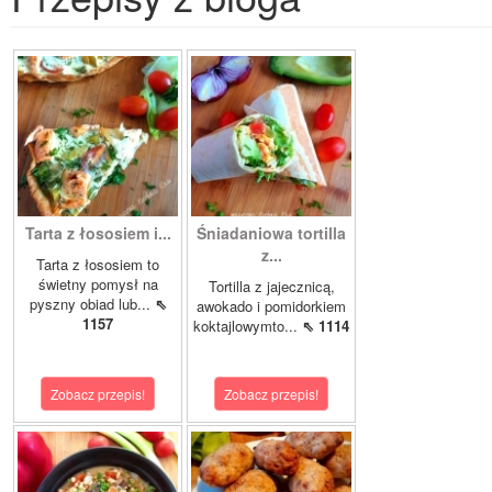
Tarta z łososiem i...
Śniadaniowa tortilla
z...
Tarta z łososiem to
świetny pomysł na
Tortilla z jajecznicą,
pyszny obiad lub...
⇖
awokado i pomidorkiem
1157
koktajlowymto...
⇖ 1114
Zobacz przepis!
Zobacz przepis!