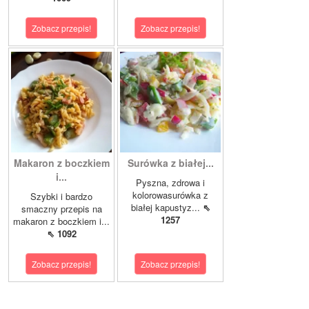
Zobacz przepis!
Zobacz przepis!
Makaron z boczkiem
Surówka z białej...
i...
Pyszna, zdrowa i
kolorowasurówka z
Szybki i bardzo
białej kapustyz...
⇖
smaczny przepis na
1257
makaron z boczkiem i...
⇖ 1092
Zobacz przepis!
Zobacz przepis!