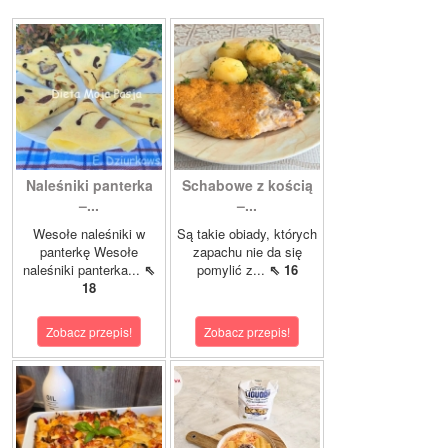
Naleśniki panterka
Schabowe z kością
–...
–...
Wesołe naleśniki w
Są takie obiady, których
panterkę Wesołe
zapachu nie da się
naleśniki panterka...
⇖
pomylić z...
⇖ 16
18
Zobacz przepis!
Zobacz przepis!