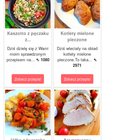
Kaszotto z pęczaku
Kotlety mielone
z...
pieczone
Dziś dzielę się z Wami
Dziś wleciały na obiad
moim sprawdzonym
kotlety mielone
przepisem na...
⇖ 1080
pieczone.To taka...
⇖
2971
Zobacz przepis!
Zobacz przepis!