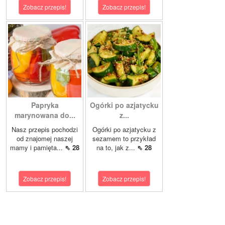
Zobacz przepis!
Zobacz przepis!
Papryka
Ogórki po azjatycku
marynowana do...
z...
Nasz przepis pochodzi
Ogórki po azjatycku z
od znajomej naszej
sezamem to przykład
mamy i pamięta...
⇖ 28
na to, jak z...
⇖ 28
Zobacz przepis!
Zobacz przepis!