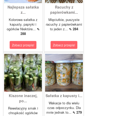
Najlepsza sałatka
Racuchy z
z...
papierówkami...
Kolorowa sałatka z
Mięciutkie, puszyste
kapusty, papryki i
racuchy z papierówkami
ogórków Niektóre...
⇖
to jeden z...
⇖ 284
288
Zobacz przepis!
Zobacz przepis!
Kiszone inaczej,
Sałatka z kapusty i...
po...
Wakacje to dla wielu
czas odpoczynku. Dla
Rewelacyjny smak i
mnie jednak to...
⇖ 279
chrupkość ogórków