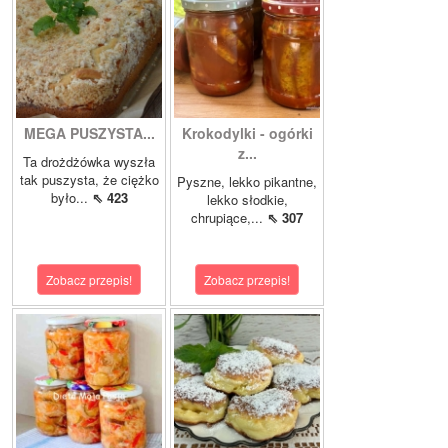
MEGA PUSZYSTA...
Krokodylki - ogórki
z...
Ta drożdżówka wyszła
tak puszysta, że ciężko
Pyszne, lekko pikantne,
było...
⇖ 423
lekko słodkie,
chrupiące,...
⇖ 307
Zobacz przepis!
Zobacz przepis!