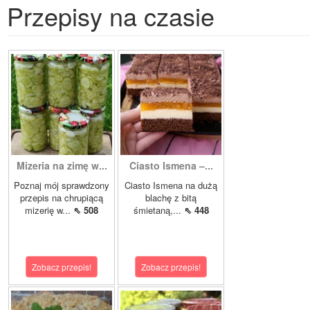
Przepisy na czasie
Mizeria na zimę w...
Ciasto Ismena –...
Poznaj mój sprawdzony
Ciasto Ismena na dużą
przepis na chrupiącą
blachę z bitą
mizerię w...
⇖ 508
śmietaną,...
⇖ 448
Zobacz przepis!
Zobacz przepis!