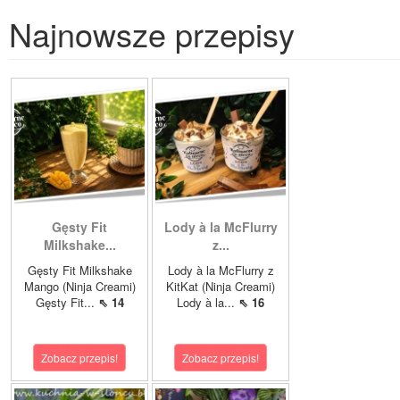
Najnowsze przepisy
Gęsty Fit
Lody à la McFlurry
Milkshake...
z...
Gęsty Fit Milkshake
Lody à la McFlurry z
Mango (Ninja Creami)
KitKat (Ninja Creami)
Gęsty Fit...
⇖ 14
Lody à la...
⇖ 16
Zobacz przepis!
Zobacz przepis!