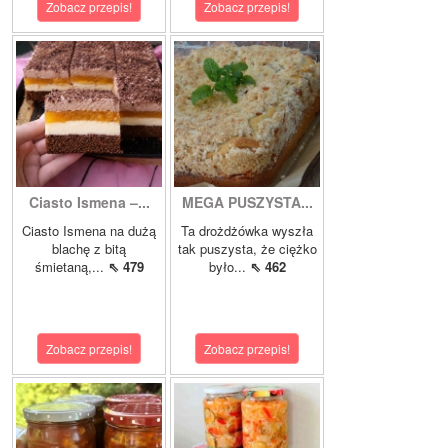
Zobacz przepis!
Zobacz przepis!
Ciasto Ismena –...
MEGA PUSZYSTA...
Ciasto Ismena na dużą
Ta drożdżówka wyszła
blachę z bitą
tak puszysta, że ciężko
śmietaną,...
⇖ 479
było...
⇖ 462
Zobacz przepis!
Zobacz przepis!