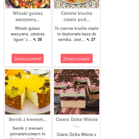
Włoski gulasz
Ciemne kruche
warzywny...
ciasto pod...
Włoski gulasz
To ciemne kruche ciasto
warzywny „ratatuia
to doskonała baza do
ligure” z...
⇖ 29
sernika. Jest...
⇖ 27
Zobacz przepis!
Zobacz przepis!
Sernik z kremem...
Ciasto Dzika Wiśnia
-...
Sernik z kremem
pomarańczowym to
Ciasto Dzika Wiśnia z