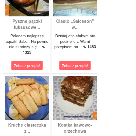
Pyszne pączki
Ciasto „Salceson”
luksusowe...
w...
Polecam najlepsze
Dzisiaj chciałabym się
pączki Babci. Na pewno
podzielić z Wami
nie skończy się...
⇖
przepisem na...
⇖ 1483
1325
Zobacz przepis!
Zobacz przepis!
Kruche ciasteczka
Kostka kawowo-
z...
orzechowa