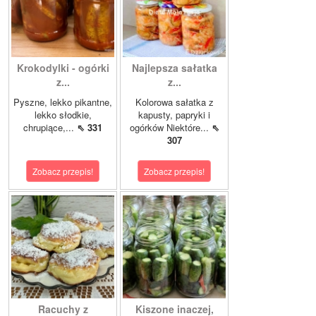
Krokodylki - ogórki
Najlepsza sałatka
z...
z...
Pyszne, lekko pikantne,
Kolorowa sałatka z
lekko słodkie,
kapusty, papryki i
chrupiące,...
⇖ 331
ogórków Niektóre...
⇖
307
Zobacz przepis!
Zobacz przepis!
Racuchy z
Kiszone inaczej,