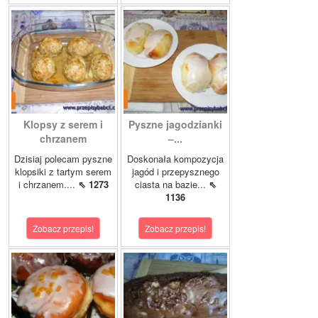
Klopsy z serem i
Pyszne jagodzianki
chrzanem
–...
Dzisiaj polecam pyszne
Doskonała kompozycja
klopsiki z tartym serem
jagód i przepysznego
i chrzanem....
⇖ 1273
ciasta na bazie...
⇖
1136
Zobacz przepis!
Zobacz przepis!