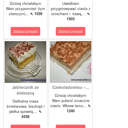
Dzisiaj chciałabym
Uwielbiam
Wam przypomnieć (tym
przygotowywać ciasta z
starszym)...
⇖ 1559
orzechami i kawą,...
⇖
1503
Zobacz przepis!
Zobacz przepis!
Jabłecznik ze
Czekoladomisu –...
śmietaną
Dzisiaj chciałabym
Wam polecić smaczne
Delikatna masa
ciasto. Wbrew temu...
⇖
śmietanowa, biszkopt i
1240
jabłka sprawią,...
⇖
5438