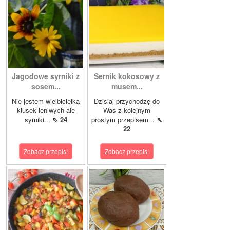
Jagodowe syrniki z
Sernik kokosowy z
sosem...
musem...
Nie jestem wielbicielką
Dzisiaj przychodzę do
klusek leniwych ale
Was z kolejnym
syrniki...
⇖ 24
prostym przepisem...
⇖
22
Zobacz przepis!
Zobacz przepis!