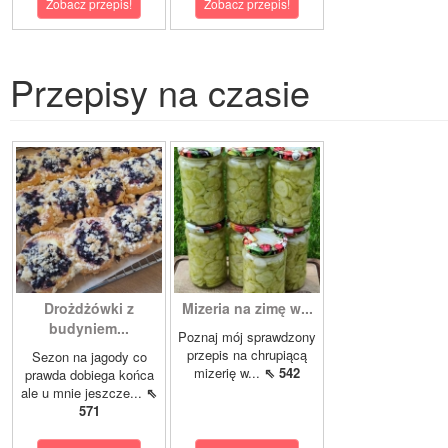
Zobacz przepis!
Zobacz przepis!
Przepisy na czasie
Drożdżówki z
Mizeria na zimę w...
budyniem...
Poznaj mój sprawdzony
przepis na chrupiącą
Sezon na jagody co
mizerię w...
⇖ 542
prawda dobiega końca
ale u mnie jeszcze...
⇖
571