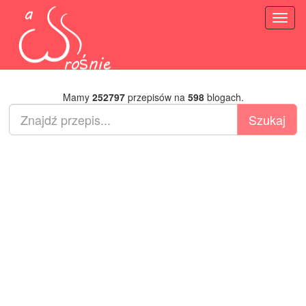
Toggl
naviga
Mamy
252797
przepisów na
598
blogach.