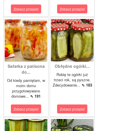
Zobacz przepis!
Zobacz przepis!
Sałatka z patisona
Obłędne ogórki...
do...
Robię te ogórki już
trzeci rok, są pyszne.
Od kiedy pamiętam, w
Zdecydowanie...
⇖ 183
moim domu
przygotowywano
domowe...
⇖ 191
Zobacz przepis!
Zobacz przepis!