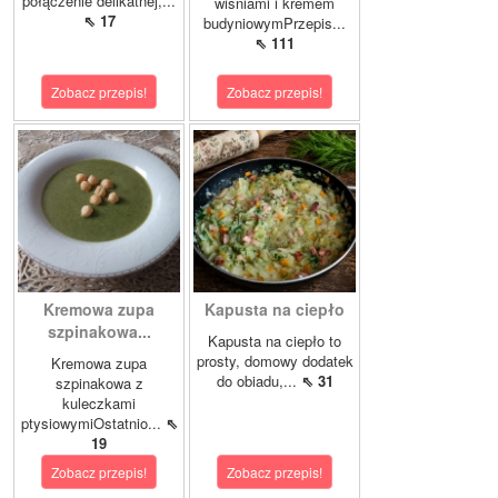
połączenie delikatnej,...
wiśniami i kremem
⇖ 17
budyniowymPrzepis...
⇖ 111
Zobacz przepis!
Zobacz przepis!
Kremowa zupa
Kapusta na ciepło
szpinakowa...
Kapusta na ciepło to
prosty, domowy dodatek
Kremowa zupa
do obiadu,...
⇖ 31
szpinakowa z
kuleczkami
ptysiowymiOstatnio...
⇖
19
Zobacz przepis!
Zobacz przepis!