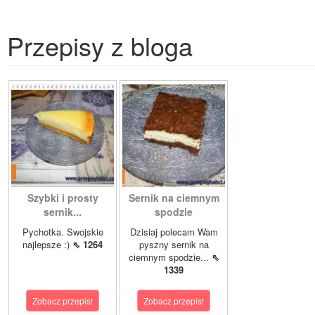
Przepisy z bloga
Szybki i prosty
Sernik na ciemnym
sernik...
spodzie
Pychotka. Swojskie
Dzisiaj polecam Wam
najlepsze :)
⇖ 1264
pyszny sernik na
ciemnym spodzie...
⇖
1339
Zobacz przepis!
Zobacz przepis!