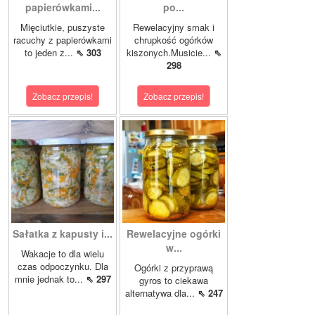
papierówkami...
po...
Mięciutkie, puszyste
Rewelacyjny smak i
racuchy z papierówkami
chrupkość ogórków
to jeden z...
⇖ 303
kiszonych.Musicie...
⇖
298
Zobacz przepis!
Zobacz przepis!
Sałatka z kapusty i...
Rewelacyjne ogórki
w...
Wakacje to dla wielu
czas odpoczynku. Dla
Ogórki z przyprawą
mnie jednak to...
⇖ 297
gyros to ciekawa
alternatywa dla...
⇖ 247