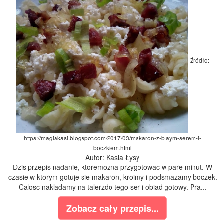
Źródło:
https://magiakasi.blogspot.com/2017/03/makaron-z-biaym-serem-i-
boczkiem.html
Autor: Kasia Łysy
Dzis przepis nadanie, ktoremozna przygotowac w pare minut. W
czasie w ktorym gotuje sie makaron, kroimy i podsmazamy boczek.
Calosc nakladamy na talerzdo tego ser i obiad gotowy. Pra...
Zobacz cały przepis...