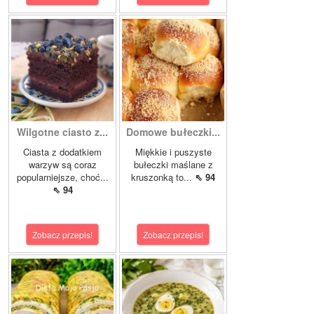
Wilgotne ciasto z...
Domowe bułeczki...
Ciasta z dodatkiem
Miękkie i puszyste
warzyw są coraz
bułeczki maślane z
popularniejsze, choć...
kruszonką to...
⇖ 94
⇖ 94
Zobacz przepis!
Zobacz przepis!