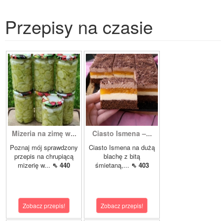
Przepisy na czasie
Mizeria na zimę w...
Ciasto Ismena –...
Poznaj mój sprawdzony
Ciasto Ismena na dużą
przepis na chrupiącą
blachę z bitą
mizerię w...
⇖ 440
śmietaną,...
⇖ 403
Zobacz przepis!
Zobacz przepis!