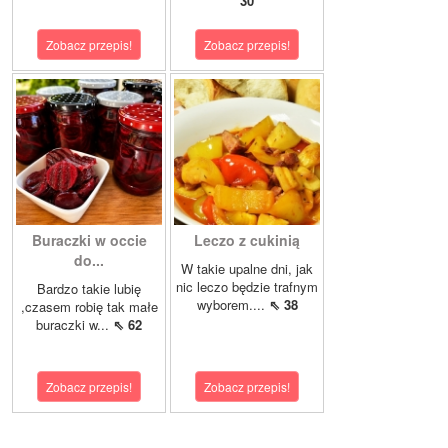
30
Zobacz przepis!
Zobacz przepis!
Buraczki w occie
Leczo z cukinią
do...
W takie upalne dni, jak
nic leczo będzie trafnym
Bardzo takie lubię
wyborem....
⇖ 38
,czasem robię tak małe
buraczki w...
⇖ 62
Zobacz przepis!
Zobacz przepis!