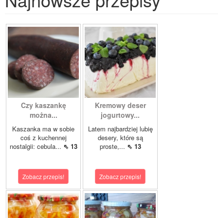
Czy kaszankę
Kremowy deser
można...
jogurtowy...
Kaszanka ma w sobie
Latem najbardziej lubię
coś z kuchennej
desery, które są
nostalgii: cebula...
⇖ 13
proste,...
⇖ 13
Zobacz przepis!
Zobacz przepis!