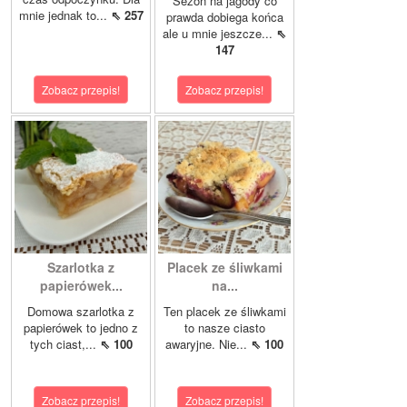
Sezon na jagody co
mnie jednak to...
⇖ 257
prawda dobiega końca
ale u mnie jeszcze...
⇖
147
Zobacz przepis!
Zobacz przepis!
Szarlotka z
Placek ze śliwkami
papierówek...
na...
Domowa szarlotka z
Ten placek ze śliwkami
papierówek to jedno z
to nasze ciasto
tych ciast,...
⇖ 100
awaryjne. Nie...
⇖ 100
Zobacz przepis!
Zobacz przepis!