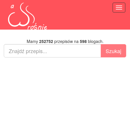
Toggl
naviga
Mamy
252752
przepisów na
598
blogach.