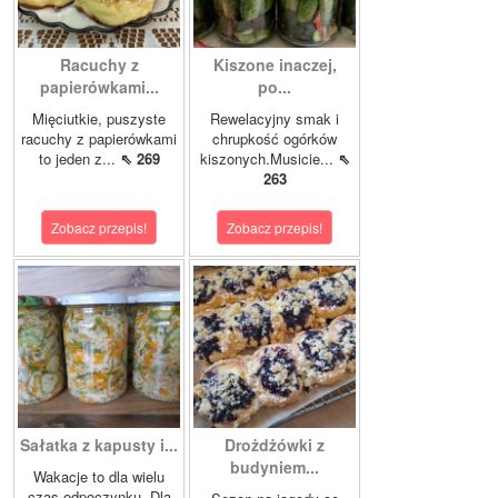
Racuchy z
Kiszone inaczej,
papierówkami...
po...
Mięciutkie, puszyste
Rewelacyjny smak i
racuchy z papierówkami
chrupkość ogórków
to jeden z...
⇖ 269
kiszonych.Musicie...
⇖
263
Zobacz przepis!
Zobacz przepis!
Sałatka z kapusty i...
Drożdżówki z
budyniem...
Wakacje to dla wielu
czas odpoczynku. Dla