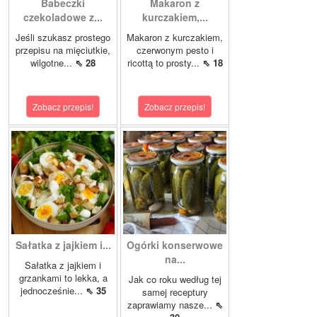
Babeczki
Makaron z
czekoladowe z...
kurczakiem,...
Jeśli szukasz prostego
Makaron z kurczakiem,
przepisu na mięciutkie,
czerwonym pesto i
wilgotne...
⇖ 28
ricottą to prosty...
⇖ 18
Zobacz przepis!
Zobacz przepis!
Sałatka z jajkiem i...
Ogórki konserwowe
na...
Sałatka z jajkiem i
grzankami to lekka, a
Jak co roku według tej
jednocześnie...
⇖ 35
samej receptury
zaprawiamy nasze...
⇖