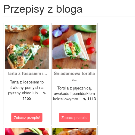
Przepisy z bloga
Tarta z łososiem i...
Śniadaniowa tortilla
z...
Tarta z łososiem to
świetny pomysł na
Tortilla z jajecznicą,
pyszny obiad lub...
⇖
awokado i pomidorkiem
1155
koktajlowymto...
⇖ 1113
Zobacz przepis!
Zobacz przepis!