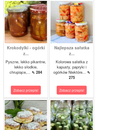
Krokodylki - ogórki
Najlepsza sałatka
z...
z...
Pyszne, lekko pikantne,
Kolorowa sałatka z
lekko słodkie,
kapusty, papryki i
chrupiące,...
⇖ 284
ogórków Niektóre...
⇖
275
Zobacz przepis!
Zobacz przepis!