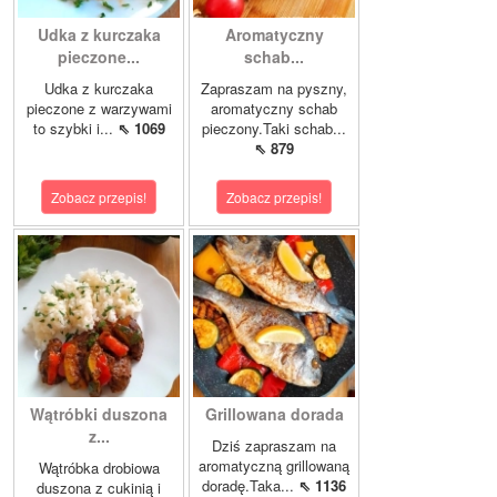
Udka z kurczaka
Aromatyczny
pieczone...
schab...
Udka z kurczaka
Zapraszam na pyszny,
pieczone z warzywami
aromatyczny schab
to szybki i...
⇖ 1069
pieczony.Taki schab...
⇖ 879
Zobacz przepis!
Zobacz przepis!
Wątróbki duszona
Grillowana dorada
z...
Dziś zapraszam na
aromatyczną grillowaną
Wątróbka drobiowa
doradę.Taka...
⇖ 1136
duszona z cukinią i