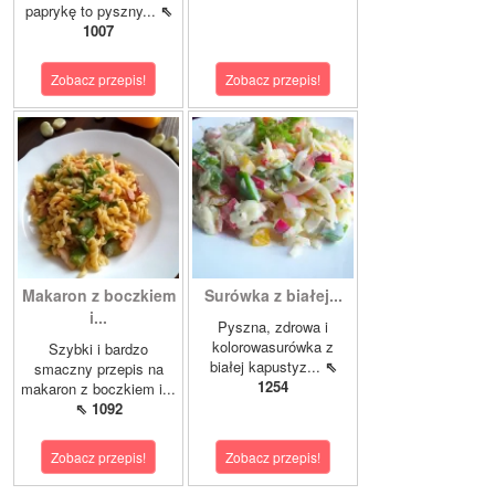
paprykę to pyszny...
⇖
1007
Zobacz przepis!
Zobacz przepis!
Makaron z boczkiem
Surówka z białej...
i...
Pyszna, zdrowa i
kolorowasurówka z
Szybki i bardzo
białej kapustyz...
⇖
smaczny przepis na
1254
makaron z boczkiem i...
⇖ 1092
Zobacz przepis!
Zobacz przepis!