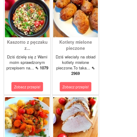
Kaszotto z pęczaku
Kotlety mielone
z...
pieczone
Dziś dzielę się z Wami
Dziś wleciały na obiad
moim sprawdzonym
kotlety mielone
przepisem na...
⇖ 1079
pieczone.To taka...
⇖
2969
Zobacz przepis!
Zobacz przepis!