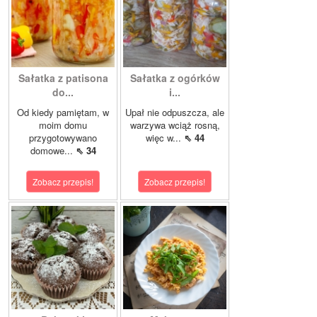
Sałatka z patisona
Sałatka z ogórków
do...
i...
Od kiedy pamiętam, w
Upał nie odpuszcza, ale
moim domu
warzywa wciąż rosną,
przygotowywano
więc w...
⇖ 44
domowe...
⇖ 34
Zobacz przepis!
Zobacz przepis!