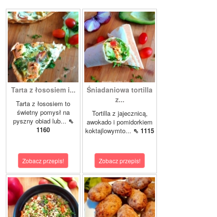
Tarta z łososiem i...
Śniadaniowa tortilla
z...
Tarta z łososiem to
świetny pomysł na
Tortilla z jajecznicą,
pyszny obiad lub...
⇖
awokado i pomidorkiem
1160
koktajlowymto...
⇖ 1115
Zobacz przepis!
Zobacz przepis!