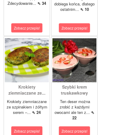
Zdecydowanie...
⇖ 34
dobiega końca, dlatego
ostatnim...
⇖ 10
Zobacz przepis!
Zobacz przepis!
Krokiety
Szybki krem
ziemniaczane ze...
truskawkowy
Krokiety ziemniaczane
Ten deser można
ze szpinakiem i żółtym
zrobić z każdymi
serem –...
⇖ 24
owocami ale ten z...
⇖
22
Zobacz przepis!
Zobacz przepis!