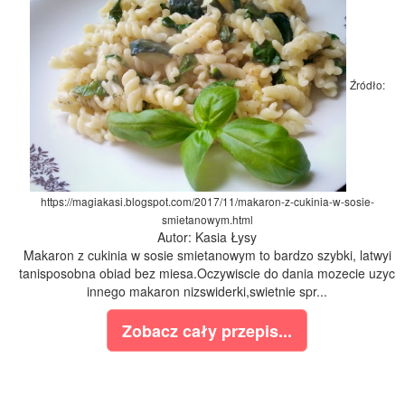
Źródło:
https://magiakasi.blogspot.com/2017/11/makaron-z-cukinia-w-sosie-
smietanowym.html
Autor: Kasia Łysy
Makaron z cukinia w sosie smietanowym to bardzo szybki, latwyi
tanisposobna obiad bez miesa.Oczywiscie do dania mozecie uzyc
innego makaron nizswiderki,swietnie spr...
Zobacz cały przepis...