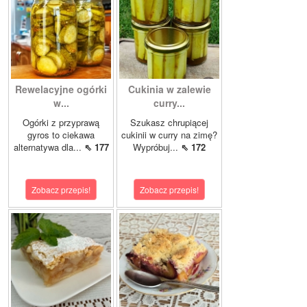
Rewelacyjne ogórki
Cukinia w zalewie
w...
curry...
Ogórki z przyprawą
Szukasz chrupiącej
gyros to ciekawa
cukinii w curry na zimę?
alternatywa dla...
⇖ 177
Wypróbuj...
⇖ 172
Zobacz przepis!
Zobacz przepis!