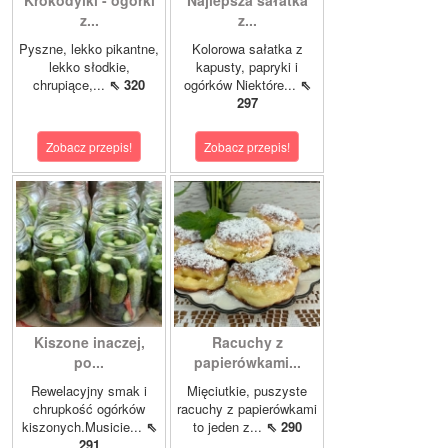
z...
z...
Pyszne, lekko pikantne,
Kolorowa sałatka z
lekko słodkie,
kapusty, papryki i
chrupiące,...
⇖ 320
ogórków Niektóre...
⇖
297
Zobacz przepis!
Zobacz przepis!
Kiszone inaczej,
Racuchy z
po...
papierówkami...
Rewelacyjny smak i
Mięciutkie, puszyste
chrupkość ogórków
racuchy z papierówkami
kiszonych.Musicie...
⇖
to jeden z...
⇖ 290
291