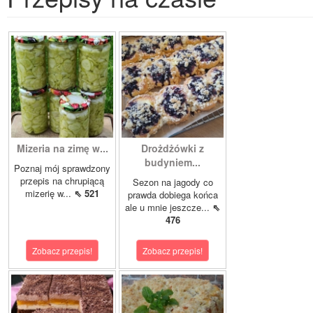
Mizeria na zimę w...
Drożdżówki z
budyniem...
Poznaj mój sprawdzony
przepis na chrupiącą
Sezon na jagody co
mizerię w...
⇖ 521
prawda dobiega końca
ale u mnie jeszcze...
⇖
476
Zobacz przepis!
Zobacz przepis!