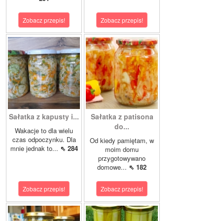
Zobacz przepis!
Zobacz przepis!
Sałatka z kapusty i...
Sałatka z patisona
do...
Wakacje to dla wielu
czas odpoczynku. Dla
Od kiedy pamiętam, w
mnie jednak to...
⇖ 284
moim domu
przygotowywano
domowe...
⇖ 182
Zobacz przepis!
Zobacz przepis!