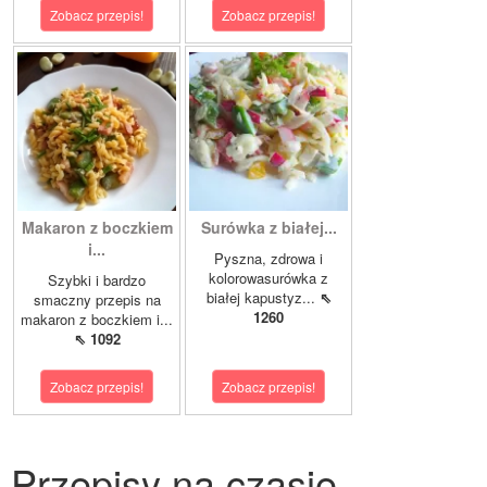
Zobacz przepis!
Zobacz przepis!
Makaron z boczkiem
Surówka z białej...
i...
Pyszna, zdrowa i
kolorowasurówka z
Szybki i bardzo
białej kapustyz...
⇖
smaczny przepis na
1260
makaron z boczkiem i...
⇖ 1092
Zobacz przepis!
Zobacz przepis!
Przepisy na czasie