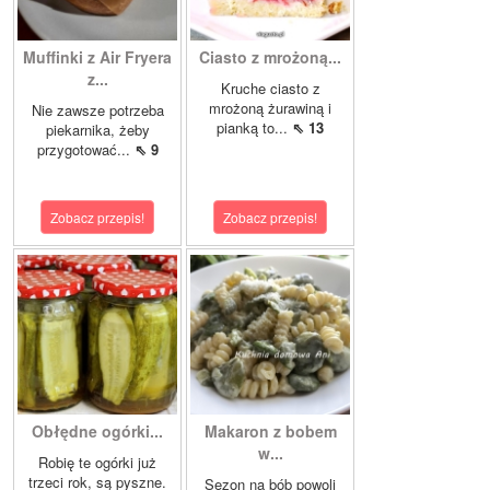
Muffinki z Air Fryera
Ciasto z mrożoną...
z...
Kruche ciasto z
mrożoną żurawiną i
Nie zawsze potrzeba
pianką to...
⇖ 13
piekarnika, żeby
przygotować...
⇖ 9
Zobacz przepis!
Zobacz przepis!
Obłędne ogórki...
Makaron z bobem
w...
Robię te ogórki już
trzeci rok, są pyszne.
Sezon na bób powoli