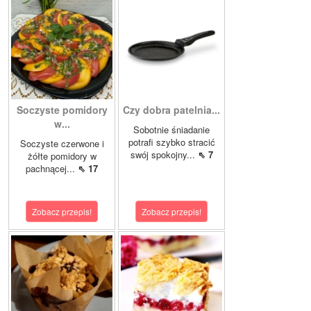
Soczyste pomidory
Czy dobra patelnia...
w...
Sobotnie śniadanie
potrafi szybko stracić
Soczyste czerwone i
swój spokojny...
⇖ 7
żółte pomidory w
pachnącej...
⇖ 17
Zobacz przepis!
Zobacz przepis!