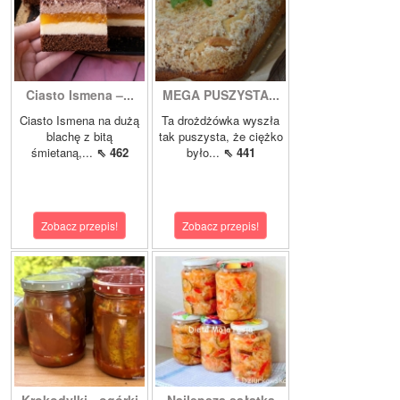
Ciasto Ismena –...
MEGA PUSZYSTA...
Ciasto Ismena na dużą
Ta drożdżówka wyszła
blachę z bitą
tak puszysta, że ciężko
śmietaną,...
⇖ 462
było...
⇖ 441
Zobacz przepis!
Zobacz przepis!
Krokodylki - ogórki
Najlepsza sałatka