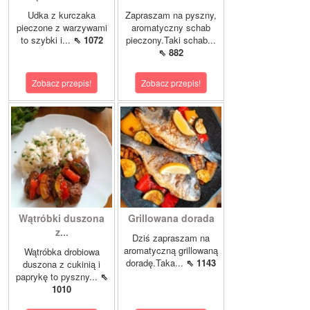
Udka z kurczaka
Zapraszam na pyszny,
pieczone z warzywami
aromatyczny schab
to szybki i...
⇖ 1072
pieczony.Taki schab...
⇖ 882
Zobacz przepis!
Zobacz przepis!
Wątróbki duszona
Grillowana dorada
z...
Dziś zapraszam na
aromatyczną grillowaną
Wątróbka drobiowa
doradę.Taka...
⇖ 1143
duszona z cukinią i
paprykę to pyszny...
⇖
1010