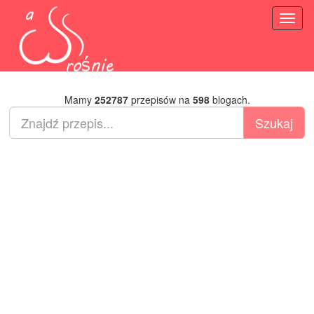
Toggl
naviga
Mamy
252787
przepisów na
598
blogach.