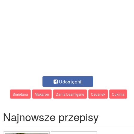
Udostępnij
Śmietana
Makaron
Dania bezmięsne
Czosnek
Cukinia
Najnowsze przepisy