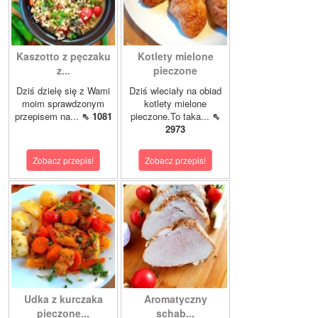
Kaszotto z pęczaku
Kotlety mielone
z...
pieczone
Dziś dzielę się z Wami
Dziś wleciały na obiad
moim sprawdzonym
kotlety mielone
przepisem na...
⇖ 1081
pieczone.To taka...
⇖
2973
Zobacz przepis!
Zobacz przepis!
Udka z kurczaka
Aromatyczny
pieczone...
schab...