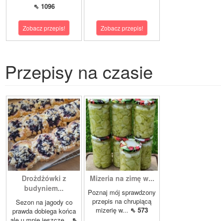
⇖ 1096
Zobacz przepis!
Zobacz przepis!
Przepisy na czasie
Drożdżówki z
Mizeria na zimę w...
budyniem...
Poznaj mój sprawdzony
przepis na chrupiącą
Sezon na jagody co
mizerię w...
⇖ 573
prawda dobiega końca
ale u mnie jeszcze...
⇖