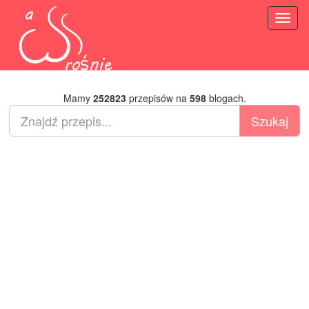
Toggl
naviga
Mamy
252823
przepisów na
598
blogach.