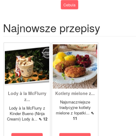
Cebula
Najnowsze przepisy
Lody à la McFlurry
Kotlety mielone z...
z...
Najsmaczniejsze
tradycyjne kotlety
Lody à la McFlurry z
mielone z łopatki...
⇖
Kinder Bueno (Ninja
11
Creami) Lody à...
⇖ 12