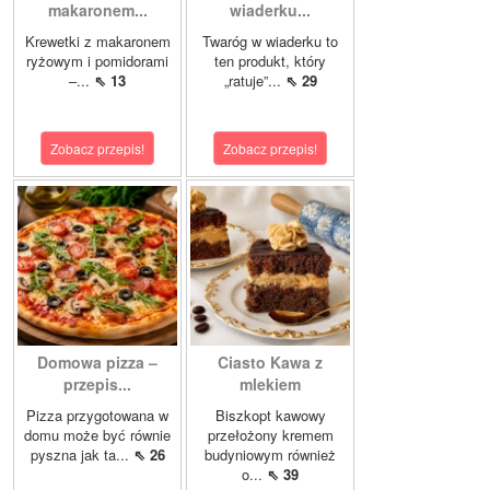
makaronem...
wiaderku...
Krewetki z makaronem
Twaróg w wiaderku to
ryżowym i pomidorami
ten produkt, który
–...
⇖ 13
„ratuje”...
⇖ 29
Zobacz przepis!
Zobacz przepis!
Domowa pizza –
Ciasto Kawa z
przepis...
mlekiem
Pizza przygotowana w
Biszkopt kawowy
domu może być równie
przełożony kremem
pyszna jak ta...
⇖ 26
budyniowym również
o...
⇖ 39