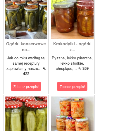
Ogórki konserwowe
Krokodylki - ogórki
na...
z...
Jak co roku według tej
Pyszne, lekko pikantne,
samej receptury
lekko słodkie,
zaprawiamy nasze...
⇖
chrupiące,...
⇖ 359
422
Zobacz przepis!
Zobacz przepis!