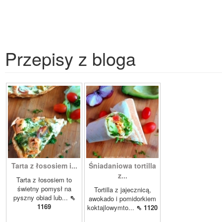
Przepisy z bloga
Tarta z łososiem i...
Śniadaniowa tortilla
z...
Tarta z łososiem to
świetny pomysł na
Tortilla z jajecznicą,
pyszny obiad lub...
⇖
awokado i pomidorkiem
1169
koktajlowymto...
⇖ 1120