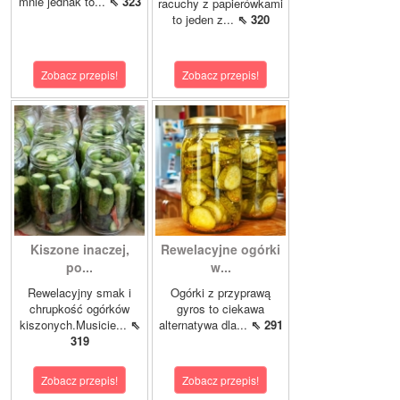
mnie jednak to...
⇖ 323
racuchy z papierówkami
to jeden z...
⇖ 320
Zobacz przepis!
Zobacz przepis!
Kiszone inaczej,
Rewelacyjne ogórki
po...
w...
Rewelacyjny smak i
Ogórki z przyprawą
chrupkość ogórków
gyros to ciekawa
kiszonych.Musicie...
⇖
alternatywa dla...
⇖ 291
319
Zobacz przepis!
Zobacz przepis!