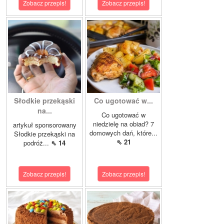
Zobacz przepis!
Zobacz przepis!
Słodkie przekąski
Co ugotować w...
na...
Co ugotować w
niedzielę na obiad? 7
artykuł sponsorowany
domowych dań, które...
Słodkie przekąski na
⇖ 21
podróż...
⇖ 14
Zobacz przepis!
Zobacz przepis!