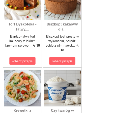
Tort Dyskoteka -
Biszkopt kakaowy
łatwy,...
dla...
Bardzo łatwy tort
Biszkopt jest prosty w
kakaowy z lekkim
wykonaniu, poradzi
kremem serowo...
⇖ 10
sobie z nim nawet...
⇖
18
Zobacz przepis!
Zobacz przepis!
Krewetki z
Czy twaróg w