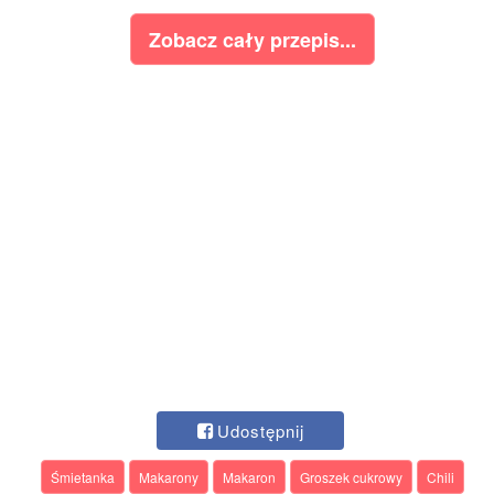
Zobacz cały przepis...
Udostępnij
Śmietanka
Makarony
Makaron
Groszek cukrowy
Chili