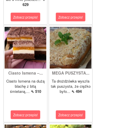
629
Zobacz przepis!
Zobacz przepis!
Ciasto Ismena –...
MEGA PUSZYSTA...
Ciasto Ismena na dużą
Ta drożdżówka wyszła
blachę z bitą
tak puszysta, że ciężko
śmietaną,...
⇖ 510
było...
⇖ 494
Zobacz przepis!
Zobacz przepis!