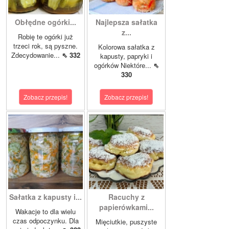
Obłędne ogórki...
Najlepsza sałatka
z...
Robię te ogórki już
trzeci rok, są pyszne.
Kolorowa sałatka z
Zdecydowanie...
⇖ 332
kapusty, papryki i
ogórków Niektóre...
⇖
330
Zobacz przepis!
Zobacz przepis!
Sałatka z kapusty i...
Racuchy z
papierówkami...
Wakacje to dla wielu
czas odpoczynku. Dla
Mięciutkie, puszyste