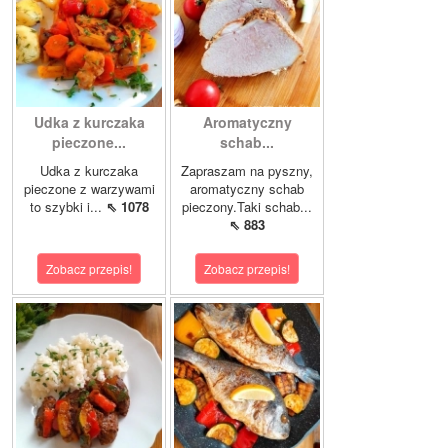
Udka z kurczaka
Aromatyczny
pieczone...
schab...
Udka z kurczaka
Zapraszam na pyszny,
pieczone z warzywami
aromatyczny schab
to szybki i...
⇖ 1078
pieczony.Taki schab...
⇖ 883
Zobacz przepis!
Zobacz przepis!