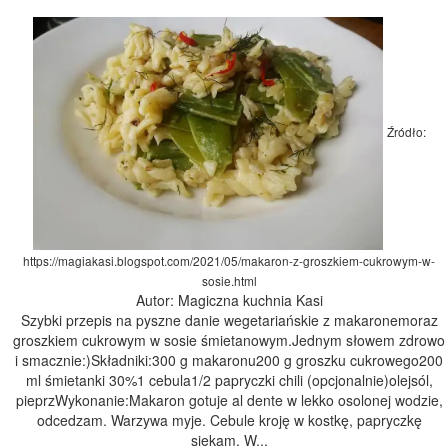
Źródło:
https://magiakasi.blogspot.com/2021/05/makaron-z-groszkiem-cukrowym-w-
sosie.html
Autor: Magiczna kuchnia Kasi
Szybki przepis na pyszne danie wegetariańskie z makaronemoraz
groszkiem cukrowym w sosie śmietanowym.Jednym słowem zdrowo
i smacznie:)Składniki:300 g makaronu200 g groszku cukrowego200
ml śmietanki 30%1 cebula1/2 papryczki chili (opcjonalnie)olejsól,
pieprzWykonanie:Makaron gotuje al dente w lekko osolonej wodzie,
odcedzam. Warzywa myje. Cebule kroję w kostkę, papryczkę
siekam. W...