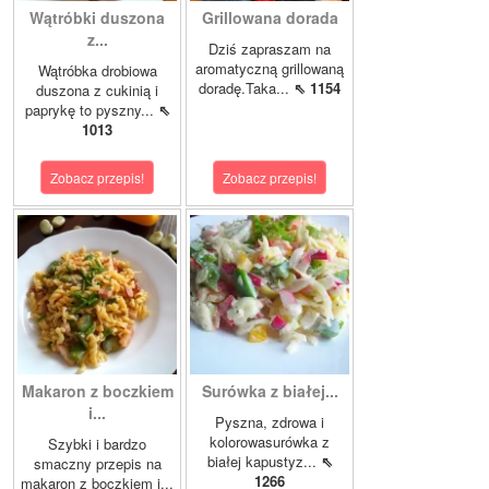
Wątróbki duszona
Grillowana dorada
z...
Dziś zapraszam na
aromatyczną grillowaną
Wątróbka drobiowa
doradę.Taka...
⇖ 1154
duszona z cukinią i
paprykę to pyszny...
⇖
1013
Zobacz przepis!
Zobacz przepis!
Makaron z boczkiem
Surówka z białej...
i...
Pyszna, zdrowa i
kolorowasurówka z
Szybki i bardzo
białej kapustyz...
⇖
smaczny przepis na
1266
makaron z boczkiem i...