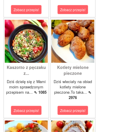
Zobacz przepis!
Zobacz przepis!
Kaszotto z pęczaku
Kotlety mielone
z...
pieczone
Dziś dzielę się z Wami
Dziś wleciały na obiad
moim sprawdzonym
kotlety mielone
przepisem na...
⇖ 1085
pieczone.To taka...
⇖
2976
Zobacz przepis!
Zobacz przepis!