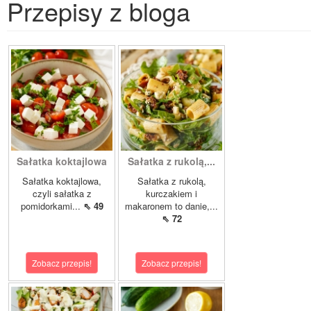
Przepisy z bloga
Sałatka koktajlowa
Sałatka z rukolą,...
Sałatka koktajlowa,
Sałatka z rukolą,
czyli sałatka z
kurczakiem i
pomidorkami...
⇖ 49
makaronem to danie,...
⇖ 72
Zobacz przepis!
Zobacz przepis!