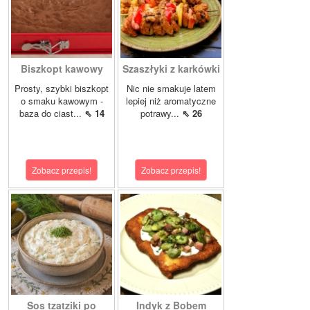
Biszkopt kawowy
Szaszłyki z karkówki
Prosty, szybki biszkopt
Nic nie smakuje latem
o smaku kawowym -
lepiej niż aromatyczne
baza do ciast...
⇖ 14
potrawy...
⇖ 26
Zobacz przepis!
Zobacz przepis!
Sos tzatziki po
Indyk z Bobem