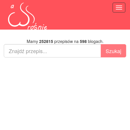
Toggl
naviga
Mamy
252815
przepisów na
598
blogach.