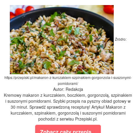
Źródło:
https://przepiski.pl/makaron-z-kurczakiem-szpinakiem-gorgonzola-i-suszonymi-
pomidorami/
Autor: Redakcja
Kremowy makaron z kurczakiem, boczkiem, gorgonzolą, szpinakiem
i suszonymi pomidorami. Szybki przepis na pyszny obiad gotowy w
30 minut. Sprawdź sprawdzoną recepturę! Artykuł Makaron z
kurczakiem, szpinakiem, gorgonzolą i suszonymi pomidorami
pochodzi z serwisu Przepiski.pl.
Zobacz cały przepis...