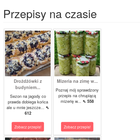
Przepisy na czasie
Drożdżówki z
Mizeria na zimę w...
budyniem...
Poznaj mój sprawdzony
przepis na chrupiącą
Sezon na jagody co
mizerię w...
⇖ 558
prawda dobiega końca
ale u mnie jeszcze...
⇖
612
Zobacz przepis!
Zobacz przepis!