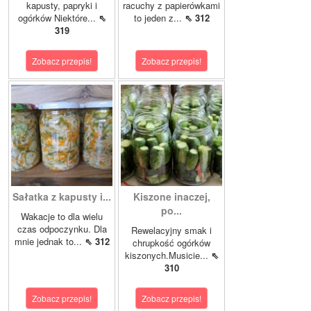
kapusty, papryki i
racuchy z papierówkami
ogórków Niektóre...
⇖
to jeden z...
⇖ 312
319
Zobacz przepis!
Zobacz przepis!
Sałatka z kapusty i...
Kiszone inaczej,
po...
Wakacje to dla wielu
czas odpoczynku. Dla
Rewelacyjny smak i
mnie jednak to...
⇖ 312
chrupkość ogórków
kiszonych.Musicie...
⇖
310
Zobacz przepis!
Zobacz przepis!