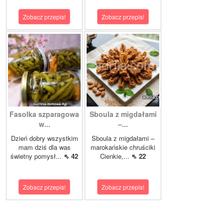
Zobacz przepis!
Zobacz przepis!
Fasolka szparagowa
Sboula z migdałami
w...
–...
Dzień dobry wszystkim
Sboula z migdałami –
mam dziś dla was
marokańskie chruściki
świetny pomysł...
⇖ 42
Cienkie,...
⇖ 22
Zobacz przepis!
Zobacz przepis!