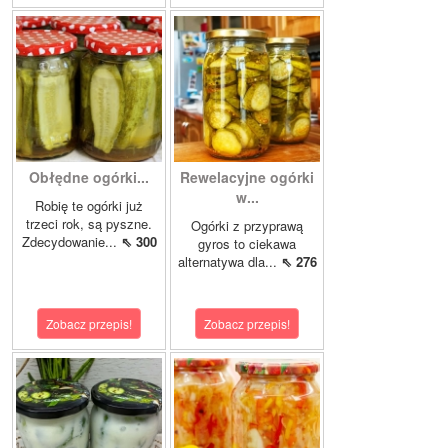
Obłędne ogórki...
Rewelacyjne ogórki
w...
Robię te ogórki już
trzeci rok, są pyszne.
Ogórki z przyprawą
Zdecydowanie...
⇖ 300
gyros to ciekawa
alternatywa dla...
⇖ 276
Zobacz przepis!
Zobacz przepis!