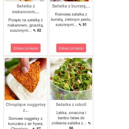
Sałatka z
Sałatka z burratą,...
makaronem,...
Kremowa sałatka z
burratą, zielonym pesto,
Przepis na sałatkę z
suszonymi...
⇖ 91
makaronem, gruszką,
suszonymi...
⇖ 82
Zobacz przepis!
Zobacz przepis!
Chrupiące nuggetsy
Sałatka z rukoli
z...
Lekka, smaczna i
bardzo łatwa do
Domowe nuggetsy z
zrobienia sałatka z...
⇖
kurczaka z air fryera.
98
Chrupiąca...
⇖ 87