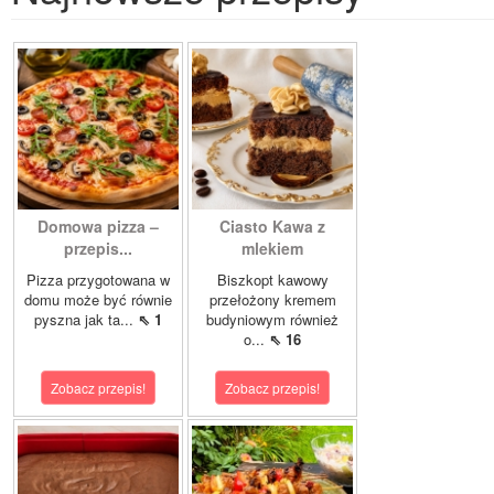
Domowa pizza –
Ciasto Kawa z
przepis...
mlekiem
Pizza przygotowana w
Biszkopt kawowy
domu może być równie
przełożony kremem
pyszna jak ta...
⇖ 1
budyniowym również
o...
⇖ 16
Zobacz przepis!
Zobacz przepis!