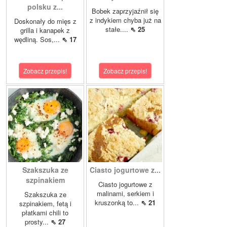
polsku z...
Bobek zaprzyjaźnił się
z indykiem chyba już na
Doskonały do mięs z
stałe....
⇖ 25
grilla i kanapek z
wędliną. Sos,...
⇖ 17
Zobacz przepis!
Zobacz przepis!
Szakszuka ze
Ciasto jogurtowe z...
szpinakiem
Ciasto jogurtowe z
malinami, serkiem i
Szakszuka ze
kruszonką to...
⇖ 21
szpinakiem, fetą i
płatkami chili to
prosty...
⇖ 27