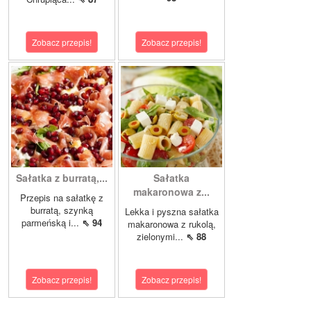
Zobacz przepis!
Zobacz przepis!
Sałatka z burratą,...
Sałatka
makaronowa z...
Przepis na sałatkę z
burratą, szynką
Lekka i pyszna sałatka
parmeńską i...
⇖ 94
makaronowa z rukolą,
zielonymi...
⇖ 88
Zobacz przepis!
Zobacz przepis!