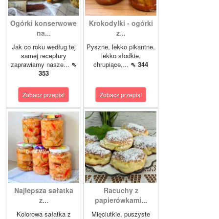
Ogórki konserwowe
Krokodylki - ogórki
na...
z...
Jak co roku według tej
Pyszne, lekko pikantne,
samej receptury
lekko słodkie,
zaprawiamy nasze...
⇖
chrupiące,...
⇖ 344
353
Zobacz przepis!
Zobacz przepis!
Najlepsza sałatka
Racuchy z
z...
papierówkami...
Kolorowa sałatka z
Mięciutkie, puszyste