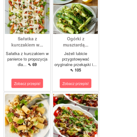
Sałatka z
Ogórki z
kurczakiem w...
musztardą...
Sałatka z kurczakiem w
Jeżeli lubicie
panierce to propozycja
przygotowywać
dla...
⇖ 69
oryginalne przekąski i...
⇖ 105
Zobacz przepis!
Zobacz przepis!