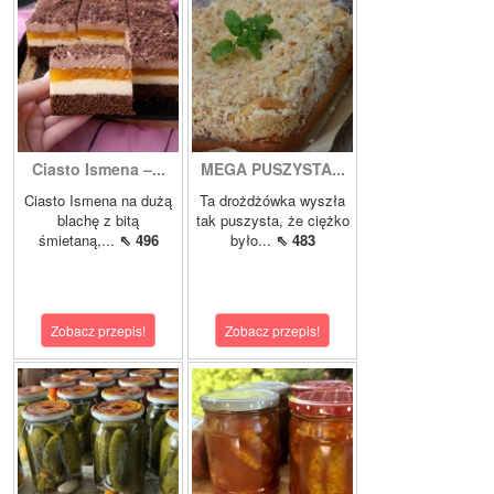
Ciasto Ismena –...
MEGA PUSZYSTA...
Ciasto Ismena na dużą
Ta drożdżówka wyszła
blachę z bitą
tak puszysta, że ciężko
śmietaną,...
⇖ 496
było...
⇖ 483
Zobacz przepis!
Zobacz przepis!