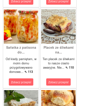
Zobacz przepis!
Zobacz przepis!
Sałatka z patisona
Placek ze śliwkami
do...
na...
Od kiedy pamiętam, w
Ten placek ze śliwkami
moim domu
to nasze ciasto
przygotowywano
awaryjne. Nie...
⇖ 110
domowe...
⇖ 113
Zobacz przepis!
Zobacz przepis!