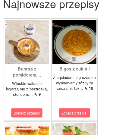
Najnowsze przepisy
Buratta z
Bigos z cukinii
pomidorem,...
Z sąsiadami się czasem
wymieniamy różnymi
Włoskie wakacje
rzeczami, tak...
⇖ 10
kojarzą się z beztroską,
słońcem,...
⇖ 9
Zobacz przepis!
Zobacz przepis!