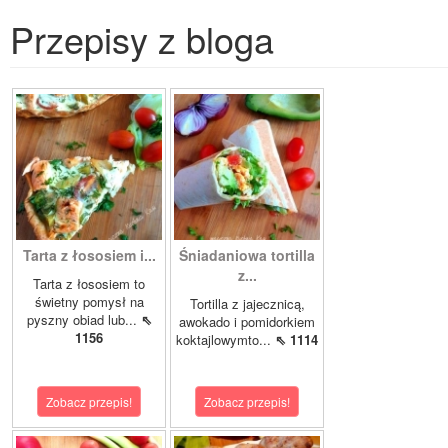
Przepisy z bloga
Tarta z łososiem i...
Śniadaniowa tortilla
z...
Tarta z łososiem to
świetny pomysł na
Tortilla z jajecznicą,
pyszny obiad lub...
⇖
awokado i pomidorkiem
1156
koktajlowymto...
⇖ 1114
Zobacz przepis!
Zobacz przepis!