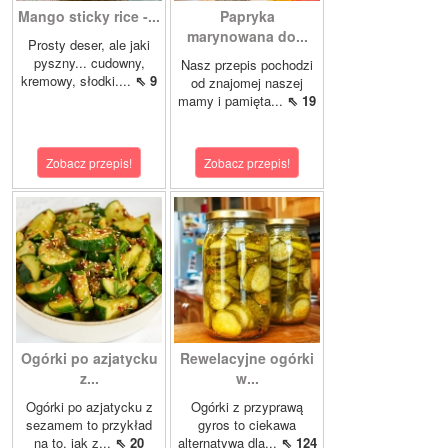
Mango sticky rice -...
Papryka
marynowana do...
Prosty deser, ale jaki
pyszny... cudowny,
Nasz przepis pochodzi
kremowy, słodki....
⇖ 9
od znajomej naszej
mamy i pamięta...
⇖ 19
Zobacz przepis!
Zobacz przepis!
Ogórki po azjatycku
Rewelacyjne ogórki
z...
w...
Ogórki po azjatycku z
Ogórki z przyprawą
sezamem to przykład
gyros to ciekawa
na to, jak z...
⇖ 20
alternatywa dla...
⇖ 124