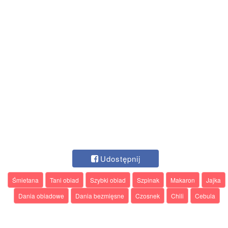
Udostępnij
Śmietana
Tani obiad
Szybki obiad
Szpinak
Makaron
Jajka
Dania obiadowe
Dania bezmięsne
Czosnek
Chili
Cebula