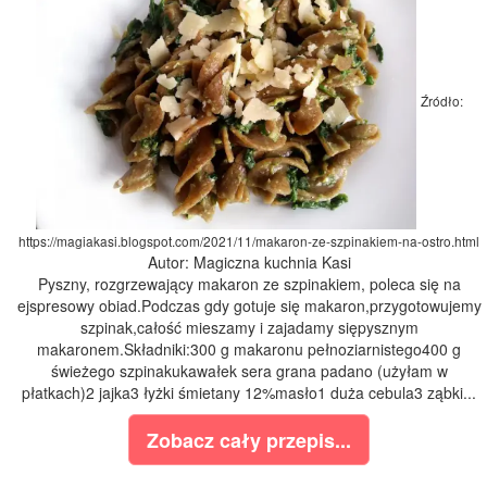
Źródło:
https://magiakasi.blogspot.com/2021/11/makaron-ze-szpinakiem-na-ostro.html
Autor: Magiczna kuchnia Kasi
Pyszny, rozgrzewający makaron ze szpinakiem, poleca się na
ejspresowy obiad.Podczas gdy gotuje się makaron,przygotowujemy
szpinak,całość mieszamy i zajadamy siępysznym
makaronem.Składniki:300 g makaronu pełnoziarnistego400 g
świeżego szpinakukawałek sera grana padano (użyłam w
płatkach)2 jajka3 łyżki śmietany 12%masło1 duża cebula3 ząbki...
Zobacz cały przepis...