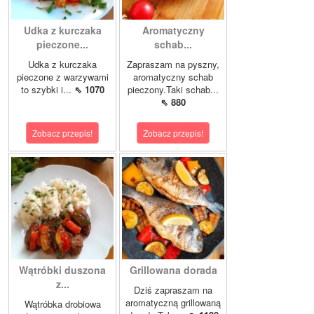
Udka z kurczaka
Aromatyczny
pieczone...
schab...
Udka z kurczaka
Zapraszam na pyszny,
pieczone z warzywami
aromatyczny schab
to szybki i...
⇖ 1070
pieczony.Taki schab...
⇖ 880
Zobacz przepis!
Zobacz przepis!
Wątróbki duszona
Grillowana dorada
z...
Dziś zapraszam na
aromatyczną grillowaną
Wątróbka drobiowa