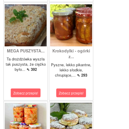
MEGA PUSZYSTA...
Krokodylki - ogórki
z...
Ta drożdżówka wyszła
tak puszysta, że ciężko
Pyszne, lekko pikantne,
było...
⇖ 392
lekko słodkie,
chrupiące,...
⇖ 293
Zobacz przepis!
Zobacz przepis!