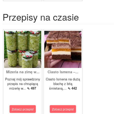
Przepisy na czasie
Mizeria na zimę w...
Ciasto Ismena –...
Poznaj mój sprawdzony
Ciasto Ismena na dużą
przepis na chrupiącą
blachę z bitą
mizerię w...
⇖ 497
śmietaną,...
⇖ 442
Zobacz przepis!
Zobacz przepis!