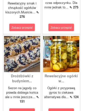
czas odpoczynku. Dla
Rewelacyjny smak i
mnie jednak to...
⇖ 275
chrupkość ogórków
kiszonych.Musicie...
⇖
276
Zobacz przepis!
Zobacz przepis!
Drożdżówki z
Rewelacyjne ogórki
budyniem...
w...
Sezon na jagody co
Ogórki z przyprawą
prawda dobiega końca
gyros to ciekawa
ale u mnie jeszcze...
⇖
alternatywa dla...
⇖ 124
151