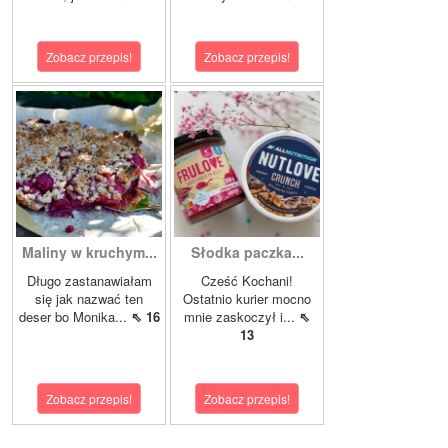
Zobacz przepis!
Zobacz przepis!
Maliny w kruchym...
Słodka paczka...
Długo zastanawiałam
Cześć Kochani!
się jak nazwać ten
Ostatnio kurier mocno
deser bo Monika...
⇖ 16
mnie zaskoczył i...
⇖
13
Zobacz przepis!
Zobacz przepis!