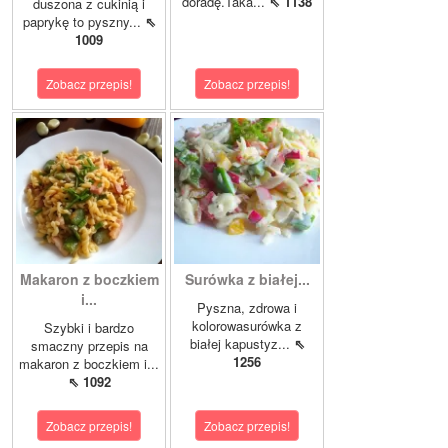
doradę.Taka...
⇖ 1138
duszona z cukinią i
paprykę to pyszny...
⇖
1009
Zobacz przepis!
Zobacz przepis!
Makaron z boczkiem
Surówka z białej...
i...
Pyszna, zdrowa i
kolorowasurówka z
Szybki i bardzo
białej kapustyz...
⇖
smaczny przepis na
1256
makaron z boczkiem i...
⇖ 1092
Zobacz przepis!
Zobacz przepis!