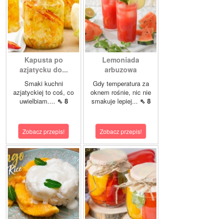
Kapusta po
Lemoniada
azjatycku do...
arbuzowa
Smaki kuchni
Gdy temperatura za
azjatyckiej to coś, co
oknem rośnie, nic nie
uwielbiam....
⇖ 8
smakuje lepiej...
⇖ 8
Zobacz przepis!
Zobacz przepis!