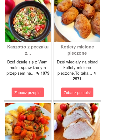
Kaszotto z pęczaku
Kotlety mielone
z...
pieczone
Dziś dzielę się z Wami
Dziś wleciały na obiad
moim sprawdzonym
kotlety mielone
przepisem na...
⇖ 1079
pieczone.To taka...
⇖
2971
Zobacz przepis!
Zobacz przepis!