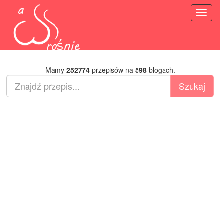
Toggl
naviga
Mamy
252774
przepisów na
598
blogach.