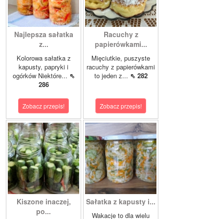
Najlepsza sałatka
Racuchy z
z...
papierówkami...
Kolorowa sałatka z
Mięciutkie, puszyste
kapusty, papryki i
racuchy z papierówkami
ogórków Niektóre...
⇖
to jeden z...
⇖ 282
286
Zobacz przepis!
Zobacz przepis!
Kiszone inaczej,
Sałatka z kapusty i...
po...
Wakacje to dla wielu