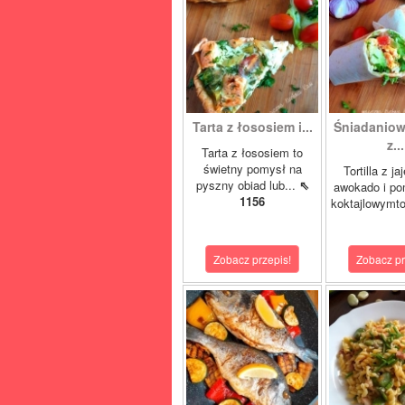
Tarta z łososiem i...
Śniadaniowa
z...
Tarta z łososiem to
świetny pomysł na
Tortilla z ja
pyszny obiad lub...
⇖
awokado i po
1156
koktajlowymto
Zobacz przepis!
Zobacz pr