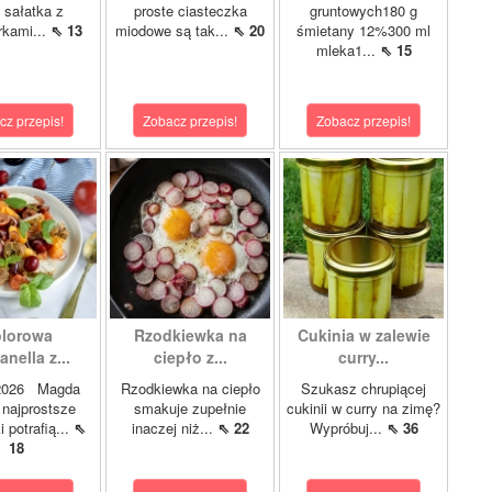
i sałatka z
proste ciasteczka
gruntowych180 g
rkami...
⇖ 13
miodowe są tak...
⇖ 20
śmietany 12%300 ml
mleka1...
⇖ 15
cz przepis!
Zobacz przepis!
Zobacz przepis!
lorowa
Rzodkiewka na
Cukinia w zalewie
nella z...
ciepło z...
curry...
.2026 Magda
Rzodkiewka na ciepło
Szukasz chrupiącej
najprostsze
smakuje zupełnie
cukinii w curry na zimę?
i potrafią...
⇖
inaczej niż...
⇖ 22
Wypróbuj...
⇖ 36
18