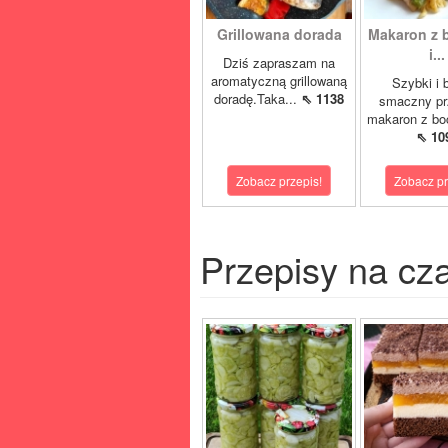
Grillowana dorada
Makaron z 
i...
Dziś zapraszam na
aromatyczną grillowaną
Szybki i 
doradę.Taka...
⇖ 1138
smaczny pr
makaron z boc
⇖ 10
Zobacz przepis!
Zobacz pr
Przepisy na cz