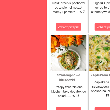
Nasz przepis pochodzi
Ogórki z p
od znajomej naszej
gyros to 
mamy i pamięta...
⇖ 7
alternatywa d
Zobacz przepis!
Zobacz pr
Szmaragdowe
Zapiekana f
kluseczki...
Zapiekana 
szparagowa 
Przepyszne zielone
sposób na lek
kluchy. Jako dodatek do
19
obiadu....
⇖ 15