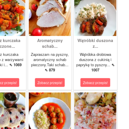
z kurczaka
Aromatyczny
Wątróbki duszona
czone...
schab...
z...
z kurczaka
Zapraszam na pyszny,
Wątróbka drobiowa
e z warzywami
aromatyczny schab
duszona z cukinią i
i i...
⇖ 1069
pieczony.Taki schab...
paprykę to pyszny...
⇖
⇖ 879
1007
cz przepis!
Zobacz przepis!
Zobacz przepis!