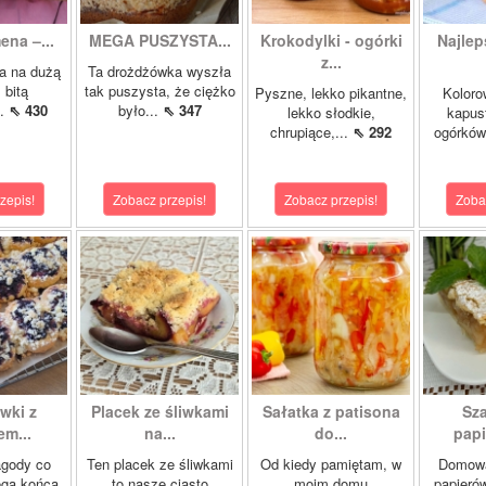
ena –...
MEGA PUSZYSTA...
Krokodylki - ogórki
Najlep
z...
a na dużą
Ta drożdżówka wyszła
 bitą
tak puszysta, że ciężko
Pyszne, lekko pikantne,
Koloro
..
⇖ 430
było...
⇖ 347
lekko słodkie,
kapust
chrupiące,...
⇖ 292
ogórków
zepis!
Zobacz przepis!
Zobacz przepis!
Zoba
wki z
Placek ze śliwkami
Sałatka z patisona
Sza
m...
na...
do...
papi
agody co
Ten placek ze śliwkami
Od kiedy pamiętam, w
Domowa
ega końca
to nasze ciasto
moim domu
papierów