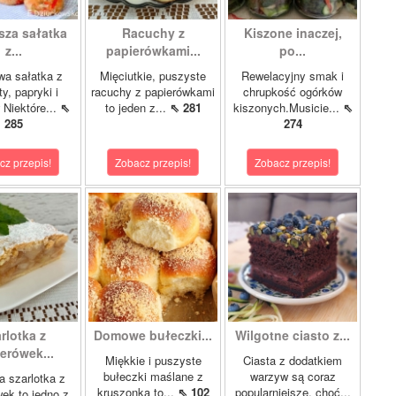
sza sałatka
Racuchy z
Kiszone inaczej,
z...
papierówkami...
po...
wa sałatka z
Mięciutkie, puszyste
Rewelacyjny smak i
y, papryki i
racuchy z papierówkami
chrupkość ogórków
 Niektóre...
⇖
to jeden z...
⇖ 281
kiszonych.Musicie...
⇖
285
274
cz przepis!
Zobacz przepis!
Zobacz przepis!
rlotka z
Domowe bułeczki...
Wilgotne ciasto z...
erówek...
Miękkie i puszyste
Ciasta z dodatkiem
bułeczki maślane z
warzyw są coraz
 szarlotka z
kruszonką to...
⇖ 102
popularniejsze, choć...
ek to jedno z