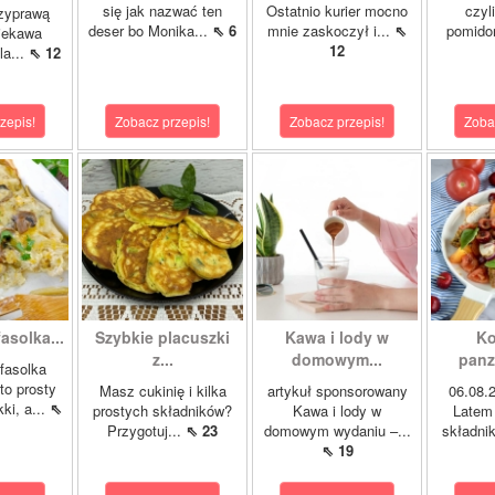
się jak nazwać ten
Ostatnio kurier mocno
czyl
rzyprawą
deser bo Monika...
⇖ 6
mnie zaskoczył i...
⇖
pomido
ciekawa
12
la...
⇖ 12
zepis!
Zobacz przepis!
Zobacz przepis!
Zoba
asolka...
Szybkie placuszki
Kawa i lody w
Ko
z...
domowym...
panza
fasolka
to prosty
Masz cukinię i kilka
artykuł sponsorowany
06.08
ki, a...
⇖
prostych składników?
Kawa i lody w
Latem 
Przygotuj...
⇖ 23
domowym wydaniu –...
składnik
⇖ 19