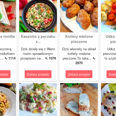
 tortilla
Kaszotto z pęczaku
Kotlety mielone
Udka 
z...
pieczone
pie
jecznicą,
Dziś dzielę się z Wami
Dziś wleciały na obiad
Udka 
midorkiem
moim sprawdzonym
kotlety mielone
pieczon
...
⇖ 1114
przepisem na...
⇖ 1079
pieczone.To taka...
⇖
to szybk
2970
zepis!
Zobacz przepis!
Zobacz przepis!
Zoba