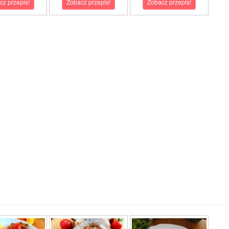
cz przepis!
Zobacz przepis!
Zobacz przepis!