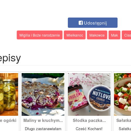
Udostępnij
Wigilia i Boże narodzenie
Wielkanoc
Makowce
Mak
Cia
episy
e ogórki
Maliny w kruchym...
Słodka paczka...
Sałatk
.
Długo zastanawiałam
Cześć Kochani!
Sałatka