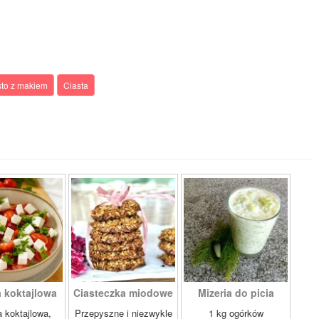
sto z makiem
Ciasta
a koktajlowa
Ciasteczka miodowe
Mizeria do picia
 koktajlowa,
Przepyszne i niezwykle
1 kg ogórków