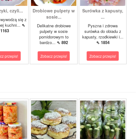
ki, czyli...
Drobiowe pulpety w
Surówka z kapusty,
sosie...
...
iwywodzą się z
nej kuchni...
⇖
Delikatne drobiowe
Pyszna i zdrowa
1163
pulpety w sosie
surówka do obiadu z
pomidorowym to
kapusty, rzodkiewki i...
bardzo...
⇖ 892
⇖ 1854
cz przepis!
Zobacz przepis!
Zobacz przepis!