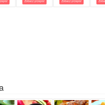
zepis!
Zobacz przepis!
Zobacz przepis!
Zoba
a