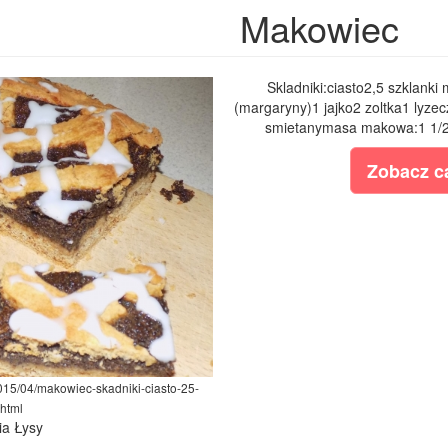
Makowiec
Skladniki:ciasto2,5 szklanki
(margaryny)1 jajko2 zoltka1 lyzec
smietanymasa makowa:1 1/2 s
Zobacz ca
2015/04/makowiec-skadniki-ciasto-25-
.html
ia Łysy