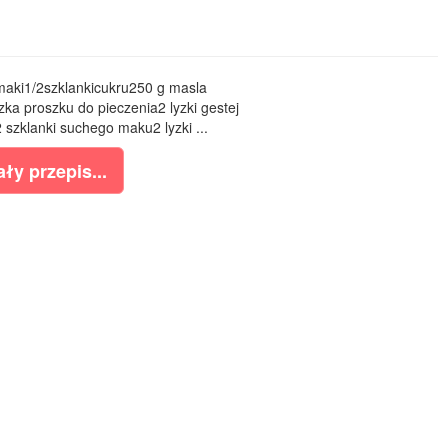
 maki1/2szklankicukru250 g masla
zka proszku do pieczenia2 lyzki gestej
zklanki suchego maku2 lyzki ...
ły przepis...