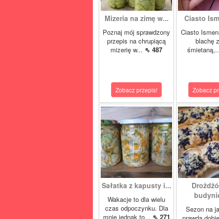
Mizeria na zimę w...
Ciasto Ism
Poznaj mój sprawdzony
Ciasto Ismen
przepis na chrupiącą
blachę z
mizerię w...
⇖ 487
śmietaną,.
Zobacz przepis!
Zobacz pr
Sałatka z kapusty i...
Drożdżó
budynie
Wakacje to dla wielu
czas odpoczynku. Dla
Sezon na j
mnie jednak to...
⇖ 271
prawda dobi