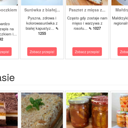
boczkiem
Surówka z białej...
Pasztet z mięsa z...
Małdrzy
Pyszna, zdrowa i
Często gdy zostaje nam
Małdrzyk
kolorowasurówka z
mięso i warzywa z
regional
bardzo
białej kapustyz...
⇖
rosołu...
⇖ 1027
zepis na
1255
zkiem i...
92
zepis!
Zobacz przepis!
Zobacz przepis!
Zoba
asie