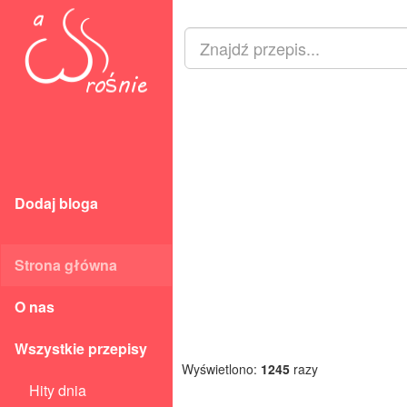
Dodaj bloga
Strona główna
O nas
Wszystkie przepisy
Wyświetlono:
1245
razy
Hity dnia