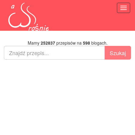
Toggl
naviga
Mamy
252837
przepisów na
598
blogach.