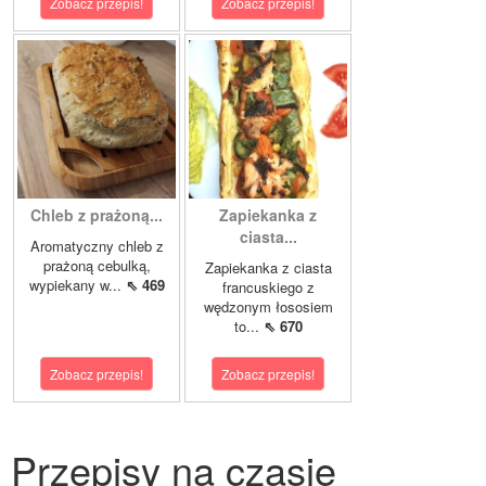
Zobacz przepis!
Zobacz przepis!
Chleb z prażoną...
Zapiekanka z
ciasta...
Aromatyczny chleb z
prażoną cebulką,
Zapiekanka z ciasta
wypiekany w...
⇖ 469
francuskiego z
wędzonym łososiem
to...
⇖ 670
Zobacz przepis!
Zobacz przepis!
Przepisy na czasie