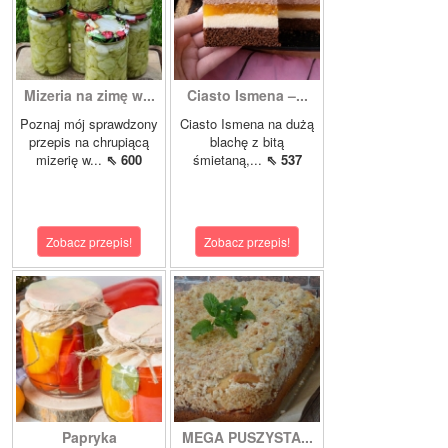
Mizeria na zimę w...
Ciasto Ismena –...
Poznaj mój sprawdzony
Ciasto Ismena na dużą
przepis na chrupiącą
blachę z bitą
mizerię w...
⇖ 600
śmietaną,...
⇖ 537
Zobacz przepis!
Zobacz przepis!
Papryka
MEGA PUSZYSTA...