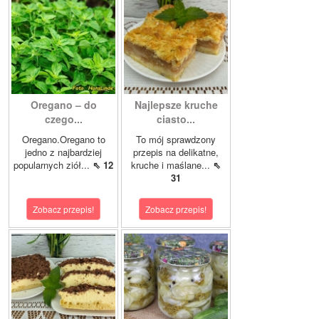
Oregano – do
Najlepsze kruche
czego...
ciasto...
Oregano.Oregano to
To mój sprawdzony
jedno z najbardziej
przepis na delikatne,
popularnych ziół...
⇖ 12
kruche i maślane...
⇖
31
Zobacz przepis!
Zobacz przepis!