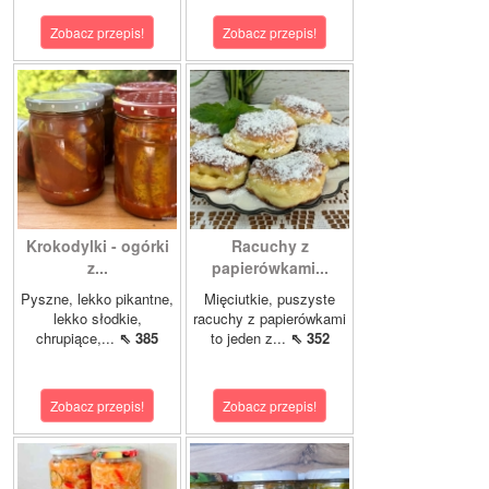
Zobacz przepis!
Zobacz przepis!
Krokodylki - ogórki
Racuchy z
z...
papierówkami...
Pyszne, lekko pikantne,
Mięciutkie, puszyste
lekko słodkie,
racuchy z papierówkami
chrupiące,...
⇖ 385
to jeden z...
⇖ 352
Zobacz przepis!
Zobacz przepis!