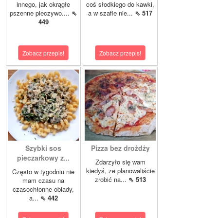
innego, jak okrągłe
coś słodkiego do kawki,
pszenne pieczywo....
⇖
a w szafie nie...
⇖ 517
449
Zobacz przepis!
Zobacz przepis!
Szybki sos
Pizza bez drożdży
pieczarkowy z...
Zdarzyło się wam
kiedyś, ze planowaliście
Często w tygodniu nie
zrobić na...
⇖ 513
mam czasu na
czasochłonne obiady,
a...
⇖ 442