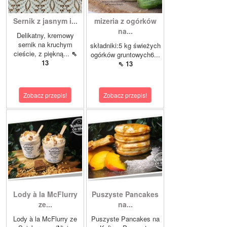
Sernik z jasnym i...
mizeria z ogórków
na...
Delikatny, kremowy
sernik na kruchym
składniki:5 kg świeżych
cieście, z piękną...
⇖
ogórków gruntowych6...
13
⇖ 13
Zobacz przepis!
Zobacz przepis!
Lody à la McFlurry
Puszyste Pancakes
ze...
na...
Lody à la McFlurry ze
Puszyste Pancakes na