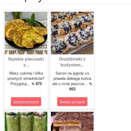
Szybkie placuszki
Drożdżówki z
z...
budyniem...
Masz cukinię i kilka
Sezon na jagody co
prostych składników?
prawda dobiega końca
Przygotuj...
⇖ 875
ale u mnie jeszcze...
⇖
663
Zobacz przepis!
Zobacz przepis!