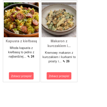
Kapusta z kiełbasą
Makaron z
kurczakiem i...
Młoda kapusta z
kiełbasą to jedno z
Kremowy makaron z
najbardziej...
⇖ 24
kurczakiem i kurkami to
prosty i...
⇖ 26
Zobacz przepis!
Zobacz przepis!