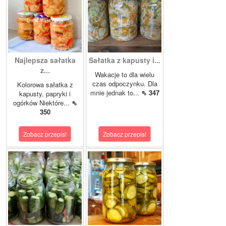
Najlepsza sałatka
Sałatka z kapusty i...
z...
Wakacje to dla wielu
czas odpoczynku. Dla
Kolorowa sałatka z
mnie jednak to...
⇖ 347
kapusty, papryki i
ogórków Niektóre...
⇖
350
Zobacz przepis!
Zobacz przepis!