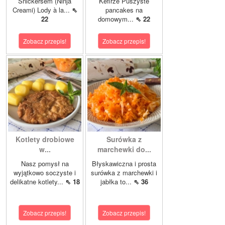
Snickersem (Ninja
Kefirze Puszyste
Creami) Lody à la...
⇖
pancakes na
22
domowym...
⇖ 22
Zobacz przepis!
Zobacz przepis!
Kotlety drobiowe
Surówka z
w...
marchewki do...
Nasz pomysł na
Błyskawiczna i prosta
wyjątkowo soczyste i
surówka z marchewki i
delikatne kotlety...
⇖ 18
jabłka to...
⇖ 36
Zobacz przepis!
Zobacz przepis!