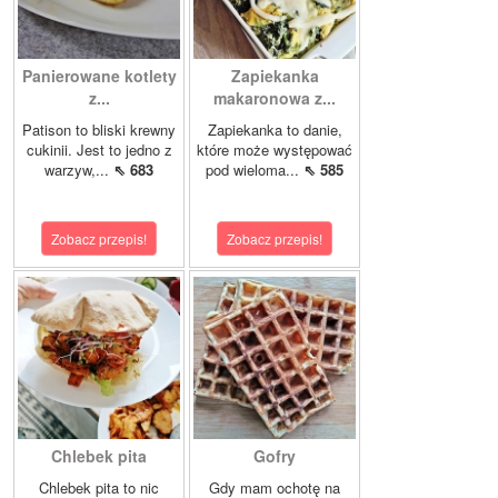
Panierowane kotlety
Zapiekanka
z...
makaronowa z...
Patison to bliski krewny
Zapiekanka to danie,
cukinii. Jest to jedno z
które może występować
warzyw,...
⇖ 683
pod wieloma...
⇖ 585
Zobacz przepis!
Zobacz przepis!
Chlebek pita
Gofry
Chlebek pita to nic
Gdy mam ochotę na