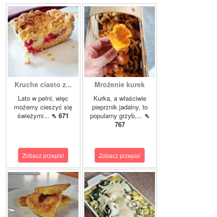
Kruche ciasto z...
Mrożenie kurek
Lato w pełni, więc
Kurka, a właściwie
możemy cieszyć się
pieprznik jadalny, to
świeżymi...
⇖ 671
popularny grzyb,...
⇖
767
Zobacz przepis!
Zobacz przepis!