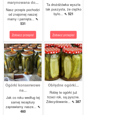
marynowana do...
Ta drożdżówka wyszła
tak puszysta, że ciężko
Nasz przepis pochodzi
było...
⇖ 521
od znajomej naszej
mamy i pamięta...
⇖
531
Zobacz przepis!
Zobacz przepis!
Ogórki konserwowe
Obłędne ogórki...
na...
Robię te ogórki już
trzeci rok, są pyszne.
Jak co roku według tej
Zdecydowanie...
⇖ 387
samej receptury
zaprawiamy nasze...
⇖
460