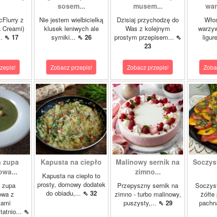
sosem...
musem...
war
cFlurry z
Nie jestem wielbicielką
Dzisiaj przychodzę do
Włos
a Creami)
klusek leniwych ale
Was z kolejnym
warzyw
..
⇖ 17
syrniki...
⇖ 26
prostym przepisem...
⇖
ligur
23
zepis!
Zobacz przepis!
Zobacz przepis!
Zoba
 zupa
Kapusta na ciepło
Malinowy sernik na
Soczys
wa...
zimno...
Kapusta na ciepło to
prosty, domowy dodatek
 zupa
Przepyszny sernik na
Soczyst
do obiadu,...
⇖ 32
owa z
zimno - turbo malinowy,
żółte
kami
puszysty,...
⇖ 29
pachn
atnio...
⇖