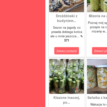
Drożdżówki z
Mizeria na 
budyniem...
Poznaj mój s
przepis na 
Sezon na jagody co
mizerię w.
prawda dobiega końca
ale u mnie jeszcze...
⇖
571
Zobacz przepis!
Zobacz pr
Kiszone inaczej,
Sałatka z ka
po...
Wakacje to 