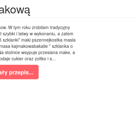
makową
w. W tym roku zrobilam tradycyjny
szybki i latwy w wykonaniu, a zatem
,5 szklanki* maki pszennejkostka masla
omasa kajmakowabakalie * szklanka o
a stolnice wsypuje przesiana make, a
daje cukier oraz zoltko i s...
ły przepis...