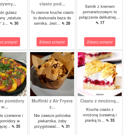
zywny...
ciasto pod...
Sernik z kremem
pomarańczowym to
ki gulasz
To ciemne kruche ciasto
połączenie delikatnej,...
ny „ratatuia
to doskonała baza do
⇖ 17
e” z...
⇖ 30
sernika. Jest...
⇖ 28
cz przepis!
Zobacz przepis!
Zobacz przepis!
te pomidory
Muffinki z Air Fryera
Ciasto z mrożoną...
w...
z...
Kruche ciasto z
mrożoną żurawiną i
e czerwone i
Nie zawsze potrzeba
pianką to...
⇖ 33
 pomidory w
piekarnika, żeby
ącej...
⇖ 35
przygotować...
⇖ 31