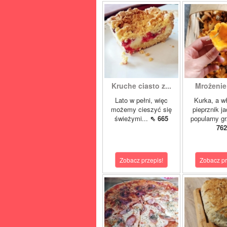
Kruche ciasto z...
Mrożenie
Lato w pełni, więc
Kurka, a w
możemy cieszyć się
pieprznik ja
świeżymi...
⇖ 665
popularny gr
762
Zobacz przepis!
Zobacz pr