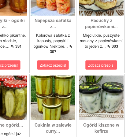
lki - ogórki
Najlepsza sałatka
Racuchy z
z...
z...
papierówkami...
ekko pikantne,
Kolorowa sałatka z
Mięciutkie, puszyste
o słodkie,
kapusty, papryki i
racuchy z papierówkami
ce,...
⇖ 331
ogórków Niektóre...
⇖
to jeden z...
⇖ 303
307
cz przepis!
Zobacz przepis!
Zobacz przepis!
e ogórki...
Cukinia w zalewie
Ogórki kiszone w
curry...
kefirze
te ogórki już