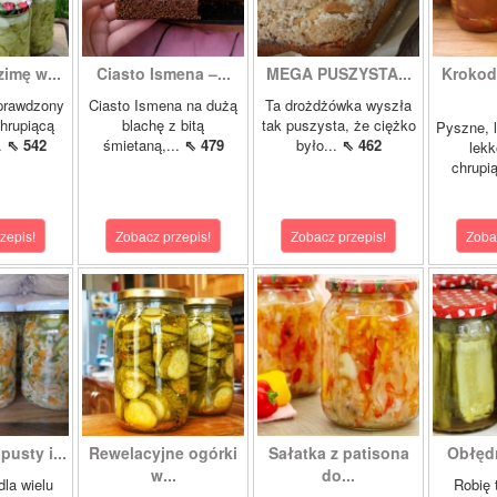
zimę w...
Ciasto Ismena –...
MEGA PUSZYSTA...
Krokody
prawdzony
Ciasto Ismena na dużą
Ta drożdżówka wyszła
chrupiącą
blachę z bitą
tak puszysta, że ciężko
Pyszne, l
..
⇖ 542
śmietaną,...
⇖ 479
było...
⇖ 462
lekk
chrupią
zepis!
Zobacz przepis!
Zobacz przepis!
Zoba
pusty i...
Rewelacyjne ogórki
Sałatka z patisona
Obłędn
w...
do...
dla wielu
Robię 