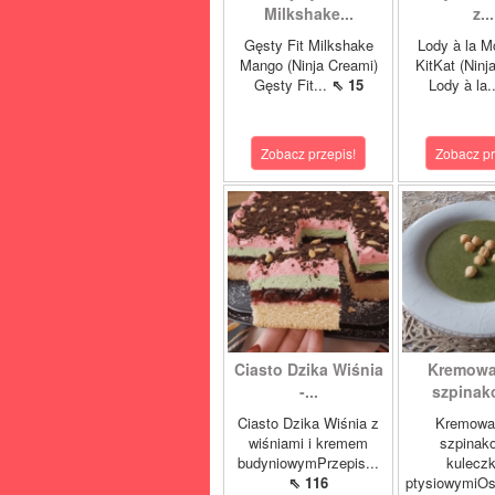
Milkshake...
z...
Gęsty Fit Milkshake
Lody à la M
Mango (Ninja Creami)
KitKat (Ninj
Gęsty Fit...
⇖ 15
Lody à la.
Zobacz przepis!
Zobacz pr
Ciasto Dzika Wiśnia
Kremowa
-...
szpinako
Ciasto Dzika Wiśnia z
Kremowa
wiśniami i kremem
szpinak
budyniowymPrzepis...
kulecz
⇖ 116
ptysiowymiOst