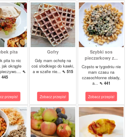
ebek pita
Gofry
Szybki sos
pieczarkowy z...
k pita to nic
Gdy mam ochotę na
, jak okrągłe
coś słodkiego do kawki,
Często w tygodniu nie
pieczywo....
⇖
a w szafie nie...
⇖ 515
mam czasu na
445
czasochłonne obiady,
a...
⇖ 441
cz przepis!
Zobacz przepis!
Zobacz przepis!