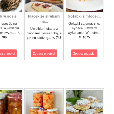
k w sosie...
Placek ze śliwkami
Gołąbki z młodej...
na...
y sposób na
Gołąbki są smaczne,
ka w wydaniu
sycące i łatwe w
Uwielbiam ciasta z
rnkowym....
⇖
wykonaniu. W moim...
owocami i kruszonką, a
706
⇖ 1075
już najbardziej...
⇖ 748
cz przepis!
Zobacz przepis!
Zobacz przepis!