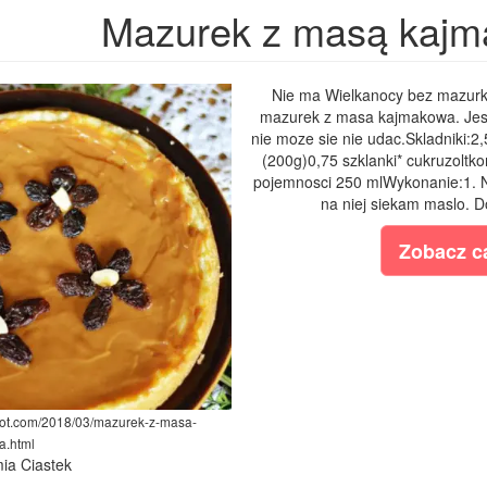
Mazurek z masą kaj
Nie ma Wielkanocy bez mazurko
mazurek z masa kajmakowa. Jest 
nie moze sie nie udac.Skladniki:2
(200g)0,75 szklanki* cukruzoltk
pojemnosci 250 mlWykonanie:1. N
na niej siekam maslo. Do
Zobacz ca
spot.com/2018/03/mazurek-z-masa-
a.html
ia Ciastek