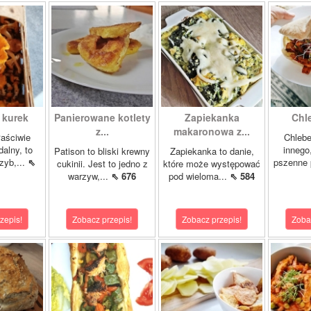
 kurek
Panierowane kotlety
Zapiekanka
Chl
z...
makaronowa z...
łaściwie
Chlebe
dalny, to
innego
Patison to bliski krewny
Zapiekanka to danie,
zyb,...
⇖
pszenne 
cukinii. Jest to jedno z
które może występować
warzyw,...
⇖ 676
pod wieloma...
⇖ 584
zepis!
Zobacz przepis!
Zobacz przepis!
Zoba