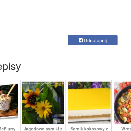
Udostępnij
episy
McFlurry
Jagodowe syrniki z
Sernik kokosowy z
Włos