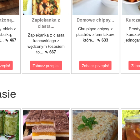
ażoną...
Zapiekanka z
Domowe chipsy...
Kurcza
ciasta...
 chleb z
Chrupiące chipsy z
Prost
ebulką,
plastrów ziemniaków,
kurcza
Zapiekanka z ciasta
...
⇖ 467
które...
⇖ 633
jednoga
francuskiego z
wędzonym łososiem
to...
⇖ 667
zepis!
Zobacz przepis!
Zobacz przepis!
Zoba
asie