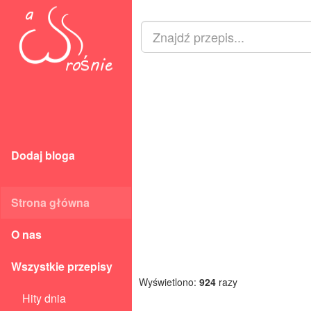
Dodaj bloga
Strona główna
O nas
Wszystkie przepisy
Wyświetlono:
924
razy
Hity dnia