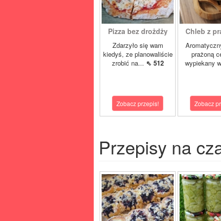
Pizza bez drożdży
Chleb z pr
Zdarzyło się wam
Aromatyczny
kiedyś, ze planowaliście
prażoną c
zrobić na...
⇖ 512
wypiekany w
Zobacz przepis!
Zobacz pr
Przepisy na cz