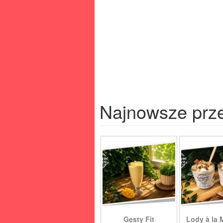
Najnowsze prz
Gęsty Fit
Lody à la 