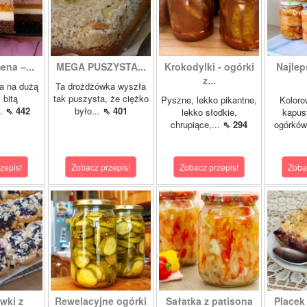
ena –...
MEGA PUSZYSTA...
Krokodylki - ogórki
Najlep
z...
a na dużą
Ta drożdżówka wyszła
 bitą
tak puszysta, że ciężko
Pyszne, lekko pikantne,
Koloro
..
⇖ 442
było...
⇖ 401
lekko słodkie,
kapust
chrupiące,...
⇖ 294
ogórków
zepis!
Zobacz przepis!
Zobacz przepis!
Zoba
wki z
Rewelacyjne ogórki
Sałatka z patisona
Placek