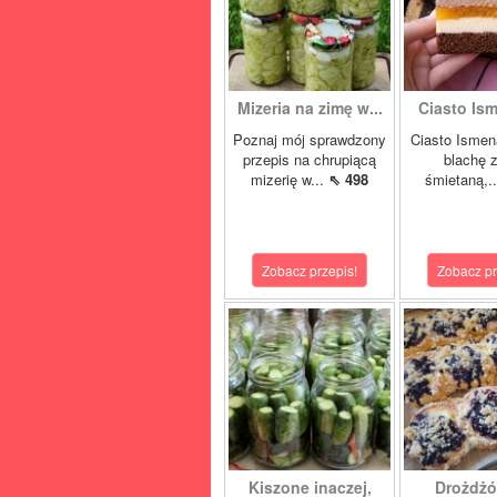
Mizeria na zimę w...
Ciasto Ism
Poznaj mój sprawdzony
Ciasto Ismen
przepis na chrupiącą
blachę z
mizerię w...
⇖ 498
śmietaną,.
Zobacz przepis!
Zobacz pr
Kiszone inaczej,
Drożdżó