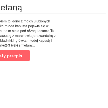
ietaną
kiem to jedne z moich ulubionych
ko młoda kapusta pojawia się w
a moim stole pod różną postacią.Tu
 kapustę z marchewką.orazsurówkę z
ładniki:1 główka młodej kapusty1
ku2-3 łyżki śmietany...
ły przepis...