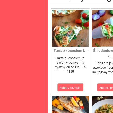
Tarta z łososiem i...
Śniadaniowa
z...
Tarta z łososiem to
świetny pomysł na
Tortilla z ja
pyszny obiad lub...
⇖
awokado i po
1156
koktajlowymto
Zobacz przepis!
Zobacz pr