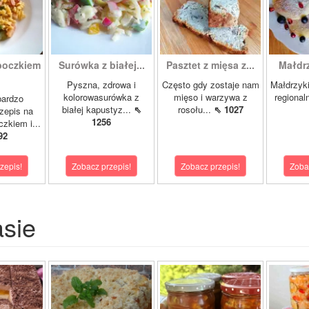
boczkiem
Surówka z białej...
Pasztet z mięsa z...
Małdrzy
Pyszna, zdrowa i
Często gdy zostaje nam
Małdrzyk
kolorowasurówka z
mięso i warzywa z
regional
bardzo
białej kapustyz...
⇖
rosołu...
⇖ 1027
zepis na
1256
zkiem i...
92
zepis!
Zobacz przepis!
Zobacz przepis!
Zoba
asie