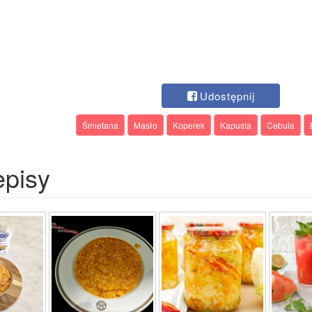
Udostępnij
Śmietana
Masło
Koperek
Kapusta
Cebula
episy