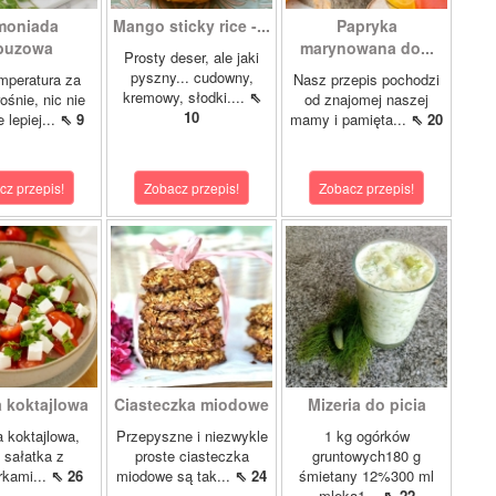
moniada
Mango sticky rice -...
Papryka
buzowa
marynowana do...
Prosty deser, ale jaki
pyszny... cudowny,
mperatura za
Nasz przepis pochodzi
kremowy, słodki....
⇖
ośnie, nic nie
od znajomej naszej
10
 lepiej...
⇖ 9
mamy i pamięta...
⇖ 20
cz przepis!
Zobacz przepis!
Zobacz przepis!
a koktajlowa
Ciasteczka miodowe
Mizeria do picia
 koktajlowa,
Przepyszne i niezwykle
1 kg ogórków
i sałatka z
proste ciasteczka
gruntowych180 g
rkami...
⇖ 26
miodowe są tak...
⇖ 24
śmietany 12%300 ml
mleka1...
⇖ 22