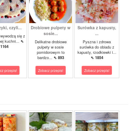
ki, czyli...
Drobiowe pulpety w
Surówka z kapusty,
sosie...
...
iwywodzą się z
nej kuchni...
⇖
Delikatne drobiowe
Pyszna i zdrowa
1164
pulpety w sosie
surówka do obiadu z
pomidorowym to
kapusty, rzodkiewki i...
bardzo...
⇖ 893
⇖ 1854
cz przepis!
Zobacz przepis!
Zobacz przepis!