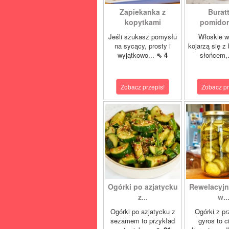
Zapiekanka z
Buratt
kopytkami
pomidore
Jeśli szukasz pomysłu
Włoskie w
na sycący, prosty i
kojarzą się z
wyjątkowo...
⇖ 4
słońcem,
Zobacz przepis!
Zobacz pr
Ogórki po azjatycku
Rewelacyjn
z...
w..
Ogórki po azjatycku z
Ogórki z p
sezamem to przykład
gyros to 