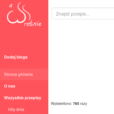
Dodaj bloga
Strona główna
O nas
Wszystkie przepisy
Wyświetlono:
785
razy
Hity dnia