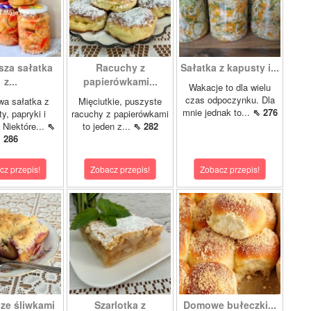
sza sałatka
Racuchy z
Sałatka z kapusty i...
z...
papierówkami...
Wakacje to dla wielu
czas odpoczynku. Dla
wa sałatka z
Mięciutkie, puszyste
mnie jednak to...
⇖ 276
y, papryki i
racuchy z papierówkami
 Niektóre...
⇖
to jeden z...
⇖ 282
286
cz przepis!
Zobacz przepis!
Zobacz przepis!
 ze śliwkami
Szarlotka z
Domowe bułeczki...