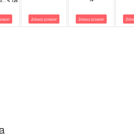
a...
⇖ 126
zepis!
Zobacz przepis!
Zobacz przepis!
Zoba
a