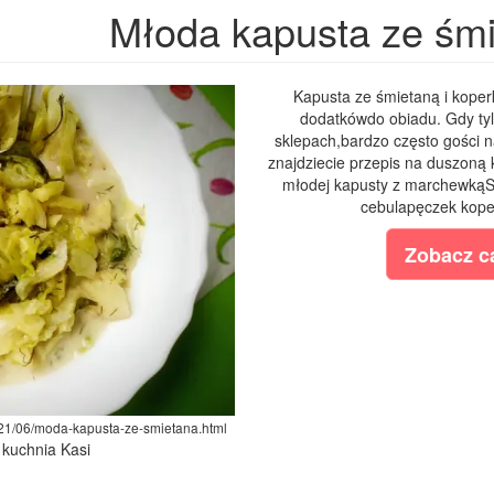
Młoda kapusta ze śm
Kapusta ze śmietaną i koper
dodatkówdo obiadu. Gdy tyl
sklepach,bardzo często gości n
znajdziecie przepis na duszoną
młodej kapusty z marchewkąSk
cebulapęczek koper
Zobacz ca
021/06/moda-kapusta-ze-smietana.html
 kuchnia Kasi