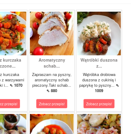
z kurczaka
Aromatyczny
Wątróbki duszona
czone...
schab...
z...
z kurczaka
Zapraszam na pyszny,
Wątróbka drobiowa
e z warzywami
aromatyczny schab
duszona z cukinią i
i i...
⇖ 1070
pieczony.Taki schab...
paprykę to pyszny...
⇖
⇖ 880
1009
cz przepis!
Zobacz przepis!
Zobacz przepis!