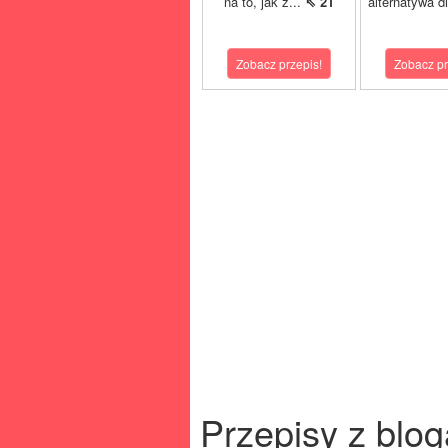
na to, jak z...
⇖ 21
alternatywa dl
Zobacz przepis!
Zobacz pr
Przepisy z blog