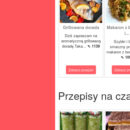
Grillowana dorada
Makaron z 
i...
Dziś zapraszam na
aromatyczną grillowaną
Szybki i 
doradę.Taka...
⇖ 1139
smaczny pr
makaron z boc
⇖ 10
Zobacz przepis!
Zobacz pr
Przepisy na cz