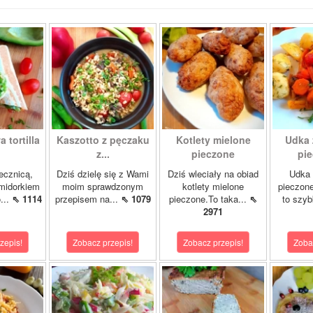
 tortilla
Kaszotto z pęczaku
Kotlety mielone
Udka 
z...
pieczone
pie
jecznicą,
Dziś dzielę się z Wami
Dziś wleciały na obiad
Udka 
midorkiem
moim sprawdzonym
kotlety mielone
pieczon
...
⇖ 1114
przepisem na...
⇖ 1079
pieczone.To taka...
⇖
to szybk
2971
zepis!
Zobacz przepis!
Zobacz przepis!
Zoba