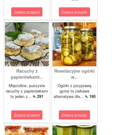
Zobacz przepis!
Zobacz przepis!
Racuchy z
Rewelacyjne ogórki
papierówkami...
w...
Mięciutkie, puszyste
Ogórki z przyprawą
racuchy z papierówkami
gyros to ciekawa
to jeden z...
⇖ 291
alternatywa dla...
⇖ 190
Zobacz przepis!
Zobacz przepis!