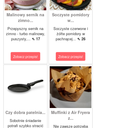
Malinowy sernik na
Soczyste pomidory
zimno...
w...
Przepyszny sernik na
Soczyste czerwone i
zimno - turbo malinowy,
żółte pomidory w
puszysty,...
⇖ 17
pachnącej...
⇖ 26
Zobacz przepis!
Zobacz przepis!
Czy dobra patelnia...
Muffinki z Air Fryera
z...
Sobotnie śniadanie
potrafi szybko stracić
Nie zawsze potrzeba