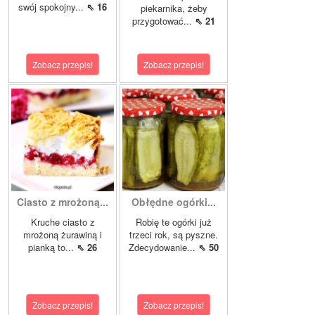
swój spokojny...
⇖ 16
piekarnika, żeby
przygotować...
⇖ 21
Zobacz przepis!
Zobacz przepis!
Ciasto z mrożoną...
Obłędne ogórki...
Kruche ciasto z
Robię te ogórki już
mrożoną żurawiną i
trzeci rok, są pyszne.
pianką to...
⇖ 26
Zdecydowanie...
⇖ 50
Zobacz przepis!
Zobacz przepis!