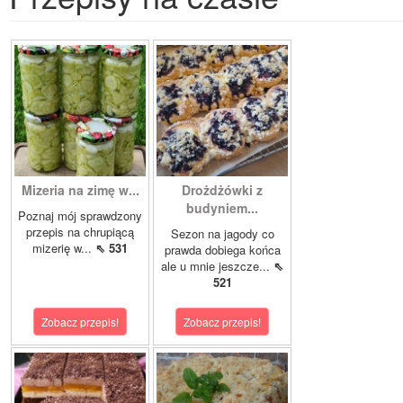
Mizeria na zimę w...
Drożdżówki z
budyniem...
Poznaj mój sprawdzony
przepis na chrupiącą
Sezon na jagody co
mizerię w...
⇖ 531
prawda dobiega końca
ale u mnie jeszcze...
⇖
521
Zobacz przepis!
Zobacz przepis!