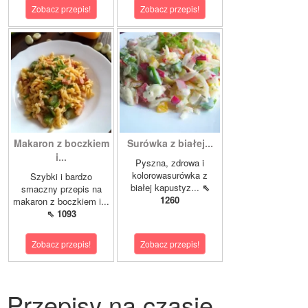
Zobacz przepis!
Zobacz przepis!
Makaron z boczkiem
Surówka z białej...
i...
Pyszna, zdrowa i
kolorowasurówka z
Szybki i bardzo
białej kapustyz...
⇖
smaczny przepis na
1260
makaron z boczkiem i...
⇖ 1093
Zobacz przepis!
Zobacz przepis!
Przepisy na czasie