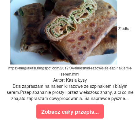
Źródło:
https://magiakasi.blogspot.com/2017/04/nalesniki-razowe-ze-szpinakiem-i-
serem.html
Autor: Kasia Łysy
Dzis zapraszam na nalesniki razowe ze szpinakiem i bialym
serem.Przepisbanalnie prosty i przez wiekszosc znany, a ci co nie
znajato zapraszam dowyprobowania. Sa naprawde pyszne...
Zobacz cały przepis...