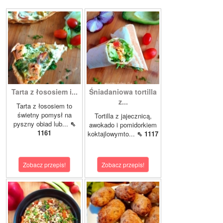
Tarta z łososiem i...
Śniadaniowa tortilla
z...
Tarta z łososiem to
świetny pomysł na
Tortilla z jajecznicą,
pyszny obiad lub...
⇖
awokado i pomidorkiem
1161
koktajlowymto...
⇖ 1117
Zobacz przepis!
Zobacz przepis!