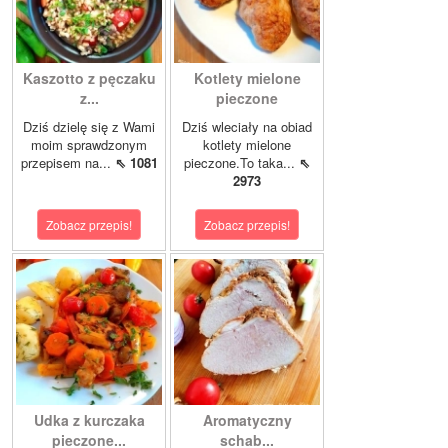
Kaszotto z pęczaku
Kotlety mielone
z...
pieczone
Dziś dzielę się z Wami
Dziś wleciały na obiad
moim sprawdzonym
kotlety mielone
przepisem na...
⇖ 1081
pieczone.To taka...
⇖
2973
Zobacz przepis!
Zobacz przepis!
Udka z kurczaka
Aromatyczny
pieczone...
schab...