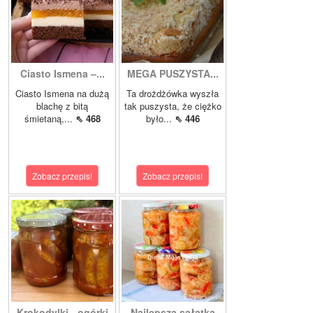
Ciasto Ismena –...
MEGA PUSZYSTA...
Ciasto Ismena na dużą
Ta drożdżówka wyszła
blachę z bitą
tak puszysta, że ciężko
śmietaną,...
⇖ 468
było...
⇖ 446
Zobacz przepis!
Zobacz przepis!
Krokodylki - ogórki
Najlepsza sałatka