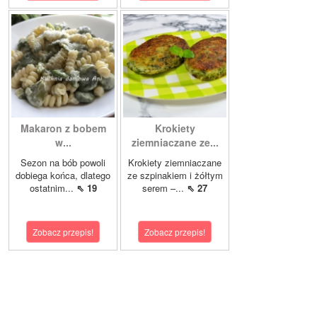
Makaron z bobem
Krokiety
w...
ziemniaczane ze...
Sezon na bób powoli
Krokiety ziemniaczane
dobiega końca, dlatego
ze szpinakiem i żółtym
ostatnim...
⇖ 19
serem –...
⇖ 27
Zobacz przepis!
Zobacz przepis!