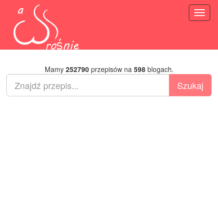
Toggl
naviga
Mamy
252790
przepisów na
598
blogach.