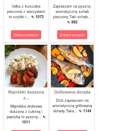
Udka z kurczaka
Zapraszam na pyszny,
pieczone z warzywami
aromatyczny schab
to szybki i...
⇖ 1072
pieczony.Taki schab...
⇖ 882
Zobacz przepis!
Zobacz przepis!
Wątróbki duszona
Grillowana dorada
z...
Dziś zapraszam na
aromatyczną grillowaną
Wątróbka drobiowa
doradę.Taka...
⇖ 1144
duszona z cukinią i
paprykę to pyszny...
⇖
1011