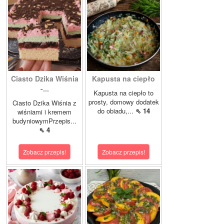
Ciasto Dzika Wiśnia
Kapusta na ciepło
-...
Kapusta na ciepło to
prosty, domowy dodatek
Ciasto Dzika Wiśnia z
do obiadu,...
⇖ 14
wiśniami i kremem
budyniowymPrzepis...
⇖ 4
Zobacz przepis!
Zobacz przepis!