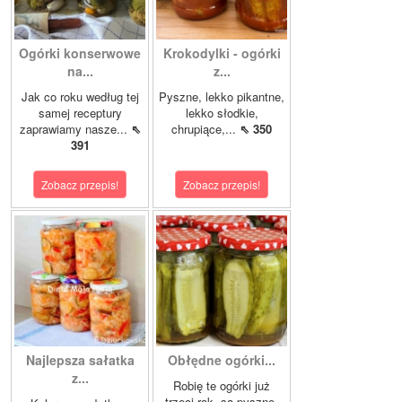
Ogórki konserwowe
Krokodylki - ogórki
na...
z...
Jak co roku według tej
Pyszne, lekko pikantne,
samej receptury
lekko słodkie,
zaprawiamy nasze...
⇖
chrupiące,...
⇖ 350
391
Zobacz przepis!
Zobacz przepis!
Najlepsza sałatka
Obłędne ogórki...
z...
Robię te ogórki już
trzeci rok, są pyszne.