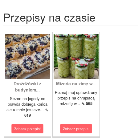
Przepisy na czasie
Drożdżówki z
Mizeria na zimę w...
budyniem...
Poznaj mój sprawdzony
przepis na chrupiącą
Sezon na jagody co
mizerię w...
⇖ 565
prawda dobiega końca
ale u mnie jeszcze...
⇖
619
Zobacz przepis!
Zobacz przepis!