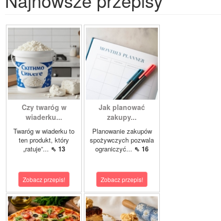
Najnowsze przepisy
Czy twaróg w
Jak planować
wiaderku...
zakupy...
Twaróg w wiaderku to
Planowanie zakupów
ten produkt, który
spożywczych pozwala
„ratuje”...
⇖ 13
ograniczyć...
⇖ 16
Zobacz przepis!
Zobacz przepis!