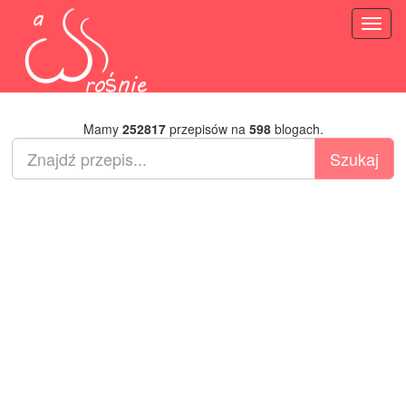
Toggl
naviga
Mamy
252817
przepisów na
598
blogach.