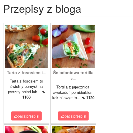
Przepisy z bloga
Tarta z łososiem i...
Śniadaniowa tortilla
z...
Tarta z łososiem to
świetny pomysł na
Tortilla z jajecznicą,
pyszny obiad lub...
⇖
awokado i pomidorkiem
1168
koktajlowymto...
⇖ 1120
Zobacz przepis!
Zobacz przepis!