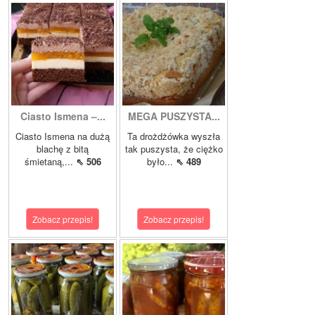
Ciasto Ismena –...
MEGA PUSZYSTA...
Ciasto Ismena na dużą
Ta drożdżówka wyszła
blachę z bitą
tak puszysta, że ciężko
śmietaną,...
⇖ 506
było...
⇖ 489
Zobacz przepis!
Zobacz przepis!