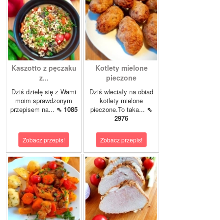
Kaszotto z pęczaku
Kotlety mielone
z...
pieczone
Dziś dzielę się z Wami
Dziś wleciały na obiad
moim sprawdzonym
kotlety mielone
przepisem na...
⇖ 1085
pieczone.To taka...
⇖
2976
Zobacz przepis!
Zobacz przepis!