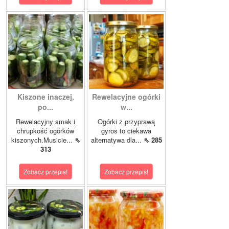
Kiszone inaczej,
Rewelacyjne ogórki
po...
w...
Rewelacyjny smak i
Ogórki z przyprawą
chrupkość ogórków
gyros to ciekawa
kiszonych.Musicie...
⇖
alternatywa dla...
⇖ 285
313
Zobacz przepis!
Zobacz przepis!