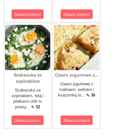
Zobacz przepis!
Zobacz przepis!
Szakszuka ze
Ciasto jogurtowe z...
szpinakiem
Ciasto jogurtowe z
malinami, serkiem i
Szakszuka ze
kruszonką to...
⇖ 36
szpinakiem, fetą i
płatkami chili to
prosty...
⇖ 32
Zobacz przepis!
Zobacz przepis!