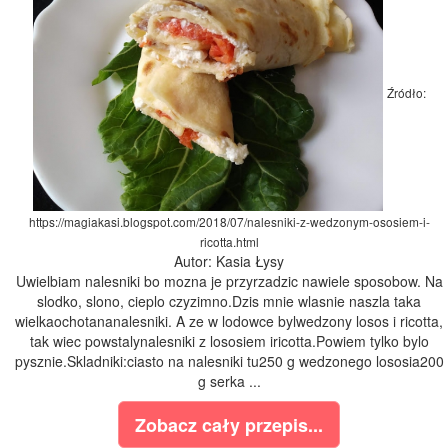
Źródło:
https://magiakasi.blogspot.com/2018/07/nalesniki-z-wedzonym-ososiem-i-
ricotta.html
Autor: Kasia Łysy
Uwielbiam nalesniki bo mozna je przyrzadzic nawiele sposobow. Na
slodko, slono, cieplo czyzimno.Dzis mnie wlasnie naszla taka
wielkaochotananalesniki. A ze w lodowce bylwedzony losos i ricotta,
tak wiec powstalynalesniki z lososiem iricotta.Powiem tylko bylo
pysznie.Skladniki:ciasto na nalesniki tu250 g wedzonego lososia200
g serka ...
Zobacz cały przepis...