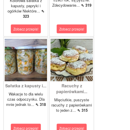
Kolorowa sałatka z
Zdecydowanie...
⇖ 319
kapusty, papryki i
ogórków Niektóre...
⇖
323
Zobacz przepis!
Zobacz przepis!
Sałatka z kapusty i...
Racuchy z
papierówkami...
Wakacje to dla wielu
czas odpoczynku. Dla
Mięciutkie, puszyste
mnie jednak to...
⇖ 318
racuchy z papierówkami
to jeden z...
⇖ 315
Zobacz przepis!
Zobacz przepis!