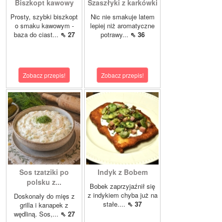
Biszkopt kawowy
Szaszłyki z karkówki
Prosty, szybki biszkopt
Nic nie smakuje latem
o smaku kawowym -
lepiej niż aromatyczne
baza do ciast...
⇖ 27
potrawy...
⇖ 36
Zobacz przepis!
Zobacz przepis!
Sos tzatziki po
Indyk z Bobem
polsku z...
Bobek zaprzyjaźnił się
z indykiem chyba już na
Doskonały do mięs z
stałe....
⇖ 37
grilla i kanapek z
wędliną. Sos,...
⇖ 27