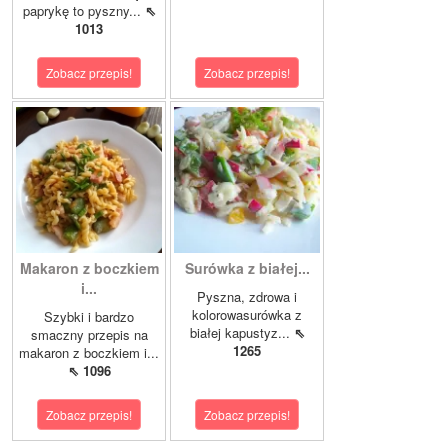
paprykę to pyszny...
⇖
1013
Zobacz przepis!
Zobacz przepis!
Makaron z boczkiem
Surówka z białej...
i...
Pyszna, zdrowa i
kolorowasurówka z
Szybki i bardzo
białej kapustyz...
⇖
smaczny przepis na
1265
makaron z boczkiem i...
⇖ 1096
Zobacz przepis!
Zobacz przepis!