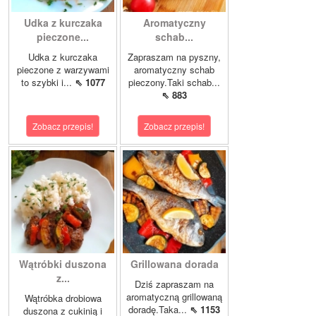
Udka z kurczaka
Aromatyczny
pieczone...
schab...
Udka z kurczaka
Zapraszam na pyszny,
pieczone z warzywami
aromatyczny schab
to szybki i...
⇖ 1077
pieczony.Taki schab...
⇖ 883
Zobacz przepis!
Zobacz przepis!
Wątróbki duszona
Grillowana dorada
z...
Dziś zapraszam na
aromatyczną grillowaną
Wątróbka drobiowa
doradę.Taka...
⇖ 1153
duszona z cukinią i