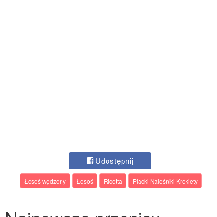
Udostępnij
Łosoś wędzony
Łosoś
Ricotta
Placki Naleśniki Krokiety