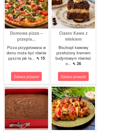
Domowa pizza –
Ciasto Kawa z
przepis...
mlekiem
Pizza przygotowana w
Biszkopt kawowy
domu może być równie
przełożony kremem
pyszna jak ta...
⇖ 15
budyniowym również
o...
⇖ 26
Zobacz przepis!
Zobacz przepis!