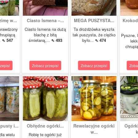
zimę w...
Ciasto Ismena –...
MEGA PUSZYSTA...
Krokody
prawdzony
Ciasto Ismena na dużą
Ta drożdżówka wyszła
chrupiącą
blachę z bitą
tak puszysta, że ciężko
Pyszne, l
..
⇖ 547
śmietaną,...
⇖ 493
było...
⇖ 474
lekk
chrupią
zepis!
Zobacz przepis!
Zobacz przepis!
Zoba
pusty i...
Obłędne ogórki...
Rewelacyjne ogórki
Ogórk
w...
k
dla wielu
Robię te ogórki już