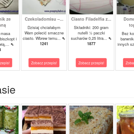
ik ze
Czekoladomisu –...
Ciasto Filadelfia z...
Domo
aną
to
Dzisiaj chciałabym
Składniki: 200 gram
Wam polecić smaczne
nutelli ½ paczki
a masa
Bez ko
ciasto. Wbrew temu...
⇖
sucharów 0,25 litra...
⇖
biszkopt i
barwnik
1241
1877
wią,...
⇖
innych s
8
zepis!
Zobacz przepis!
Zobacz przepis!
Zoba
asie