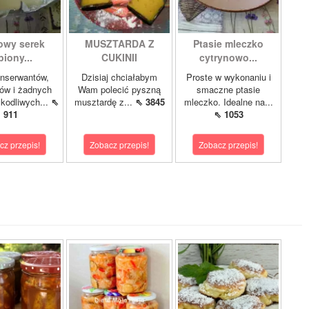
wy serek
MUSZTARDA Z
Ptasie mleczko
piony...
CUKINII
cytrynowo...
nserwantów,
Dzisiaj chciałabym
Proste w wykonaniu i
ów i żadnych
Wam polecić pyszną
smaczne ptasie
zkodliwych...
⇖
musztardę z...
⇖ 3845
mleczko. Idealne na...
911
⇖ 1053
cz przepis!
Zobacz przepis!
Zobacz przepis!