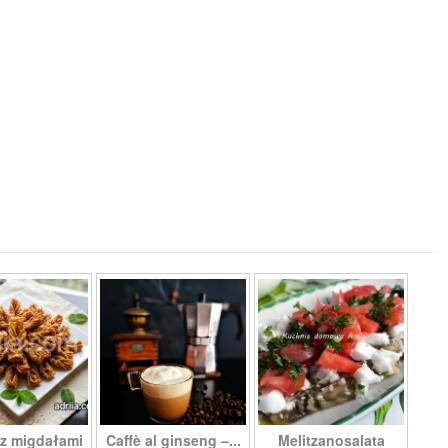
z migdałami
Caffè al ginseng –...
Melitzanosalata