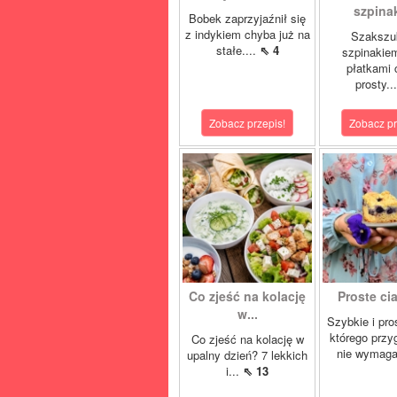
szpina
Bobek zaprzyjaźnił się
z indykiem chyba już na
Szakszu
stałe....
⇖ 4
szpinakiem
płatkami c
prosty..
Zobacz przepis!
Zobacz pr
Co zjeść na kolację
Proste cia
w...
Szybkie i pro
którego przy
Co zjeść na kolację w
nie wymaga
upalny dzień? 7 lekkich
i...
⇖ 13