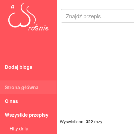
Dodaj bloga
Strona główna
O nas
Wszystkie przepisy
Wyświetlono:
322
razy
Hity dnia