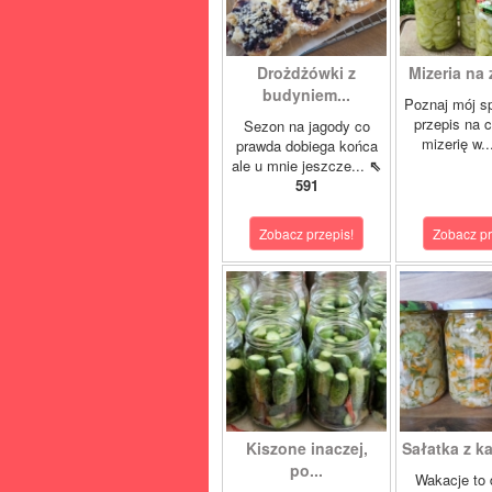
Drożdżówki z
Mizeria na 
budyniem...
Poznaj mój s
przepis na 
Sezon na jagody co
mizerię w.
prawda dobiega końca
ale u mnie jeszcze...
⇖
591
Zobacz przepis!
Zobacz pr
Kiszone inaczej,
Sałatka z ka
po...
Wakacje to 