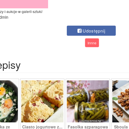
zy-i-aukcje-w-galerii-sztuki/
admin
Udostępnij
Innne
episy
ka ze
Ciasto jogurtowe z...
Fasolka szparagowa
Sboula 