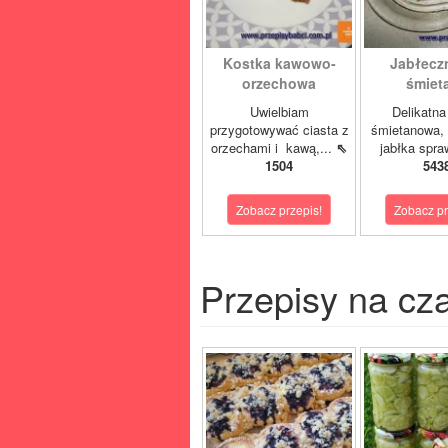
Kostka kawowo-
Jabłeczn
orzechowa
śmiet
Uwielbiam
Delikatn
przygotowywać ciasta z
śmietanowa, 
orzechami i kawą,...
⇖
jabłka spra
1504
543
Zobacz przepis!
Zobacz pr
Przepisy na cz