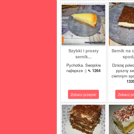
Szybki i prosty
Sernik na
sernik...
spod
Pychotka. Swojskie
Dzisiaj pol
najlepsze :)
⇖ 1264
pyszny se
ciemnym spo
133
Zobacz przepis!
Zobacz pr