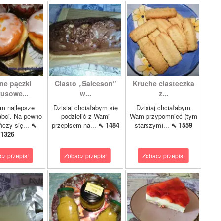
ne pączki
Ciasto „Salceson”
Kruche ciasteczka
susowe...
w...
z...
m najlepsze
Dzisiaj chciałabym się
Dzisiaj chciałabym
abci. Na pewno
podzielić z Wami
Wam przypomnieć (tym
ńczy się...
⇖
przepisem na...
⇖ 1484
starszym)...
⇖ 1559
1326
cz przepis!
Zobacz przepis!
Zobacz przepis!