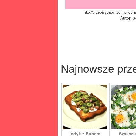
http://przepisybabci.com.pl/obra
Autor: 
Najnowsze prz
Indyk z Bobem
Szakszu