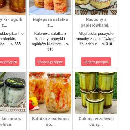
lki - ogórki
Najlepsza sałatka
Racuchy z
z...
z...
papierówkami...
ekko pikantne,
Kolorowa sałatka z
Mięciutkie, puszyste
o słodkie,
kapusty, papryki i
racuchy z papierówkami
ce,...
⇖ 335
ogórków Niektóre...
⇖
to jeden z...
⇖ 310
313
cz przepis!
Zobacz przepis!
Zobacz przepis!
i kiszone w
Sałatka z patisona
Cukinia w zalewie
efirze
do...
curry...