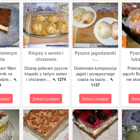
 ciemnym
Klopsy z serem i
Pyszne jagodzianki
Pysz
zie
chrzanem
–...
luk
ecam Wam
Dzisiaj polecam pyszne
Doskonała kompozycja
Poleca
rnik na
klopsiki z tartym serem
jagód i przepysznego
pączki B
dzie...
⇖
i chrzanem....
⇖ 1274
ciasta na bazie...
⇖
nie sko
9
1137
zepis!
Zobacz przepis!
Zobacz przepis!
Zoba