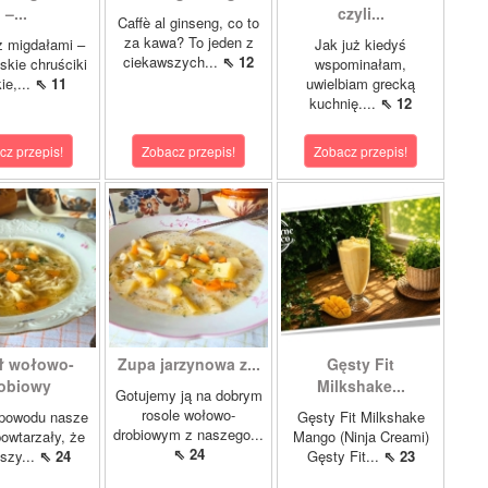
–...
czyli...
Caffè al ginseng, co to
za kawa? To jeden z
z migdałami –
Jak już kiedyś
ciekawszych...
⇖ 12
kie chruściki
wspominałam,
ie,...
⇖ 11
uwielbiam grecką
kuchnię....
⇖ 12
cz przepis!
Zobacz przepis!
Zobacz przepis!
ł wołowo-
Zupa jarzynowa z...
Gęsty Fit
obiowy
Milkshake...
Gotujemy ją na dobrym
rosole wołowo-
 powodu nasze
Gęsty Fit Milkshake
drobiowym z naszego...
owtarzały, że
Mango (Ninja Creami)
⇖ 24
pszy...
⇖ 24
Gęsty Fit...
⇖ 23