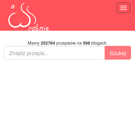
Toggl
naviga
Mamy
252784
przepisów na
598
blogach.