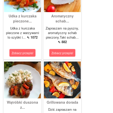
Udka z kurczaka
Aromatyczny
pieczone...
schab...
Udka z kurczaka
Zapraszam na pyszny,
pieczone z warzywami
aromatyczny schab
to szybki i...
⇖ 1072
pieczony.Taki schab...
⇖ 882
Zobacz przepis!
Zobacz przepis!
Wątróbki duszona
Grillowana dorada
z...
Dziś zapraszam na