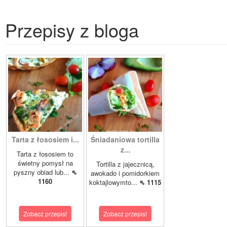
Przepisy z bloga
Tarta z łososiem i...
Śniadaniowa tortilla
z...
Tarta z łososiem to
świetny pomysł na
Tortilla z jajecznicą,
pyszny obiad lub...
⇖
awokado i pomidorkiem
1160
koktajlowymto...
⇖ 1115
Zobacz przepis!
Zobacz przepis!