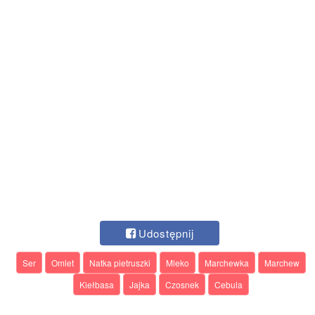
Udostępnij
Ser
Omlet
Natka pietruszki
Mleko
Marchewka
Marchew
Kiełbasa
Jajka
Czosnek
Cebula