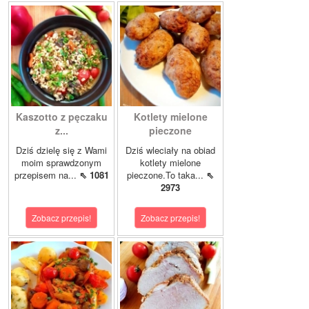
Kaszotto z pęczaku
Kotlety mielone
z...
pieczone
Dziś dzielę się z Wami
Dziś wleciały na obiad
moim sprawdzonym
kotlety mielone
przepisem na...
⇖ 1081
pieczone.To taka...
⇖
2973
Zobacz przepis!
Zobacz przepis!