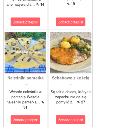
⇖ 19
alternatywa dla...
⇖ 14
Zobacz przepis!
Zobacz przepis!
Naleśniki panterka
Schabowe z kością
–...
–...
Wesołe naleśniki w
Są takie obiady, których
panterkę Wesołe
zapachu nie da się
naleśniki panterka...
⇖
pomylić z...
⇖ 27
31
Zobacz przepis!
Zobacz przepis!