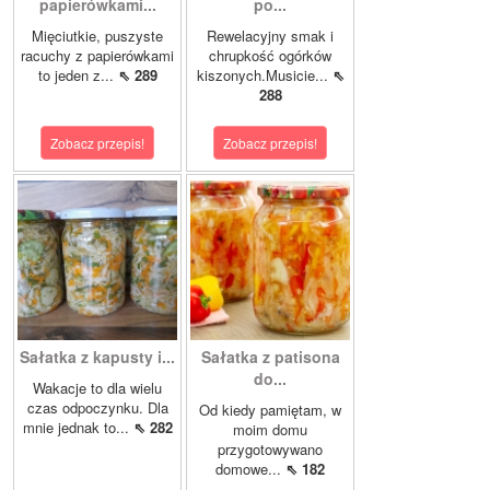
papierówkami...
po...
Mięciutkie, puszyste
Rewelacyjny smak i
racuchy z papierówkami
chrupkość ogórków
to jeden z...
⇖ 289
kiszonych.Musicie...
⇖
288
Zobacz przepis!
Zobacz przepis!
Sałatka z kapusty i...
Sałatka z patisona
do...
Wakacje to dla wielu
czas odpoczynku. Dla
Od kiedy pamiętam, w
mnie jednak to...
⇖ 282
moim domu
przygotowywano
domowe...
⇖ 182