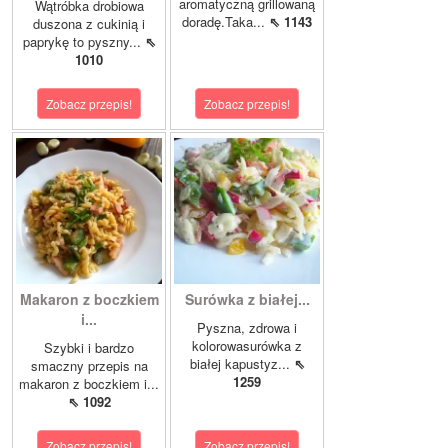
aromatyczną grillowaną
Wątróbka drobiowa
doradę.Taka...
⇖ 1143
duszona z cukinią i
paprykę to pyszny...
⇖
1010
Zobacz przepis!
Zobacz przepis!
Makaron z boczkiem
Surówka z białej...
i...
Pyszna, zdrowa i
kolorowasurówka z
Szybki i bardzo
białej kapustyz...
⇖
smaczny przepis na
1259
makaron z boczkiem i...
⇖ 1092
Zobacz przepis!
Zobacz przepis!