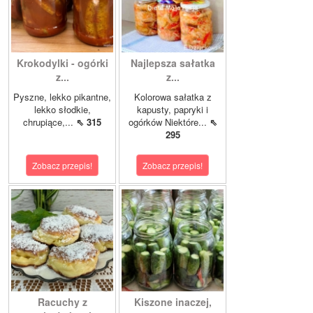
Krokodylki - ogórki
Najlepsza sałatka
z...
z...
Pyszne, lekko pikantne,
Kolorowa sałatka z
lekko słodkie,
kapusty, papryki i
chrupiące,...
⇖ 315
ogórków Niektóre...
⇖
295
Zobacz przepis!
Zobacz przepis!
Racuchy z
Kiszone inaczej,