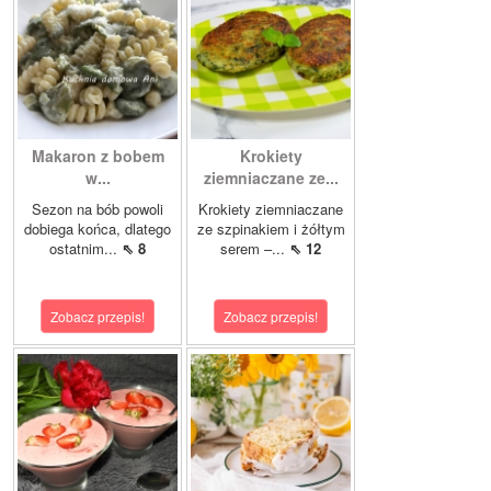
Makaron z bobem
Krokiety
w...
ziemniaczane ze...
Sezon na bób powoli
Krokiety ziemniaczane
dobiega końca, dlatego
ze szpinakiem i żółtym
ostatnim...
⇖ 8
serem –...
⇖ 12
Zobacz przepis!
Zobacz przepis!