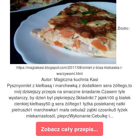
Źródło:
https://magiakasi.blogspot.com/2017/08/omlet-z-biaa-kiebaska-i-
warzywami.html
Autor: Magiczna kuchnia Kasi
Pysznyomlet z kiełbasą i marchewką z dodatkiem sera żółtego,to
mój dzisiejszy przepis na smaczne śniadanie.Czasem tyle
wystarczy, by dzień był piękniejszy.Składniki:7 jajek100 g białek
cienkiej kiełbasy50 g sera żółtego1 łyżka posiekanej natki
pietruszki1 marchewka1 mała cebula2 ząbki czosnku5 łyżek
mlekamasłosól, pieprzWykonanie:Cebulkę i...
Zobacz cały przepis...