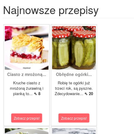
Najnowsze przepisy
Ciasto z mrożoną...
Obłędne ogórki...
Kruche ciasto z
Robię te ogórki już
mrożoną żurawiną i
trzeci rok, są pyszne.
pianką to...
⇖ 8
Zdecydowanie...
⇖ 20
Zobacz przepis!
Zobacz przepis!