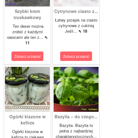
Szybki krem
Cytrynowe ciasto z...
truskawkowy
Łatwy przepis na ciasto
cytrynowe z cukinią
Ten deser można
Jeśli...
⇖ 18
zrobić z każdymi
owocami ale ten z...
⇖
11
Zobacz przepis!
Zobacz przepis!
Ogórki kiszone w
Bazylia – do czego...
kefirze
Bazylia. Bazylia to
jedna z najbardziej
Ogórki kiszone w
charakterystycznych...
kefirze to ciekawa