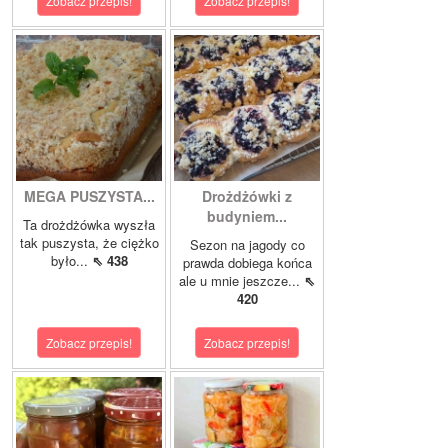
Zobacz przepis!
Zobacz przepis!
MEGA PUSZYSTA...
Drożdżówki z
budyniem...
Ta drożdżówka wyszła
tak puszysta, że ciężko
Sezon na jagody co
było...
⇖ 438
prawda dobiega końca
ale u mnie jeszcze...
⇖
420
Zobacz przepis!
Zobacz przepis!