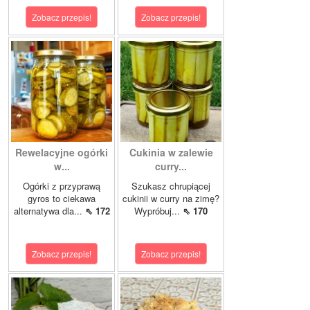
Zobacz przepis!
Zobacz przepis!
Rewelacyjne ogórki
Cukinia w zalewie
w...
curry...
Ogórki z przyprawą
Szukasz chrupiącej
gyros to ciekawa
cukinii w curry na zimę?
alternatywa dla...
⇖ 172
Wypróbuj...
⇖ 170
Zobacz przepis!
Zobacz przepis!