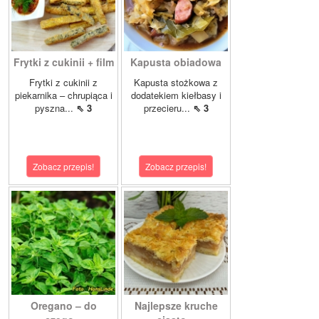
Frytki z cukinii + film
Kapusta obiadowa
Frytki z cukinii z
Kapusta stożkowa z
piekarnika – chrupiąca i
dodatekiem kiełbasy i
pyszna...
⇖ 3
przecieru...
⇖ 3
Zobacz przepis!
Zobacz przepis!
Oregano – do
Najlepsze kruche