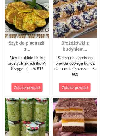
Szybkie placuszki
Drożdżówki z
z...
budyniem...
Masz cukinię i kilka
Sezon na jagody co
prostych składników?
prawda dobiega końca
Przygotuj...
⇖ 912
ale u mnie jeszcze...
⇖
669
Zobacz przepis!
Zobacz przepis!