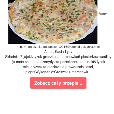
Źródło:
https://magiakasi.blogspot.com/2016/04/omlet-z-szynka.html
Autor: Kasia Łysy
Skladniki:7 jajek6 lyzek groszku z marchewka5 plasterkow wedliny
(u mnie schab pieczony)lyzka posiekanej pietruszki5 lyzek
mlekalyzeczka maslaziola prowansalskiesol,
pieprzWykonanie:Groszek z marchewk...
Zobacz cały przepis...