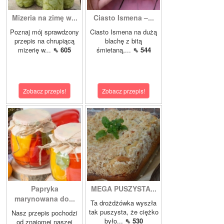
Mizeria na zimę w...
Ciasto Ismena –...
Poznaj mój sprawdzony
Ciasto Ismena na dużą
przepis na chrupiącą
blachę z bitą
mizerię w...
⇖ 605
śmietaną,...
⇖ 544
Zobacz przepis!
Zobacz przepis!
Papryka
MEGA PUSZYSTA...
marynowana do...
Ta drożdżówka wyszła
tak puszysta, że ciężko
Nasz przepis pochodzi
było...
⇖ 530
od znajomej naszej