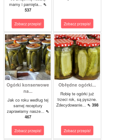
mamy i pamięta...
⇖
537
Zobacz przepis!
Zobacz przepis!
Ogórki konserwowe
Obłędne ogórki...
na...
Robię te ogórki już
trzeci rok, są pyszne.
Jak co roku według tej
Zdecydowanie...
⇖ 398
samej receptury
zaprawiamy nasze...
⇖
467
Zobacz przepis!
Zobacz przepis!