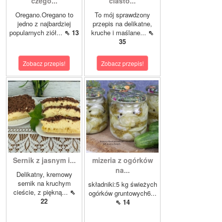
czego...
ciasto...
Oregano.Oregano to
To mój sprawdzony
jedno z najbardziej
przepis na delikatne,
popularnych ziół...
⇖ 13
kruche i maślane...
⇖
35
Zobacz przepis!
Zobacz przepis!
Sernik z jasnym i...
mizeria z ogórków
na...
Delikatny, kremowy
sernik na kruchym
składniki:5 kg świeżych
cieście, z piękną...
⇖
ogórków gruntowych6...
22
⇖ 14