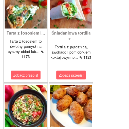
Tarta z łososiem i...
Śniadaniowa tortilla
z...
Tarta z łososiem to
świetny pomysł na
Tortilla z jajecznicą,
pyszny obiad lub...
⇖
awokado i pomidorkiem
1173
koktajlowymto...
⇖ 1121
Zobacz przepis!
Zobacz przepis!