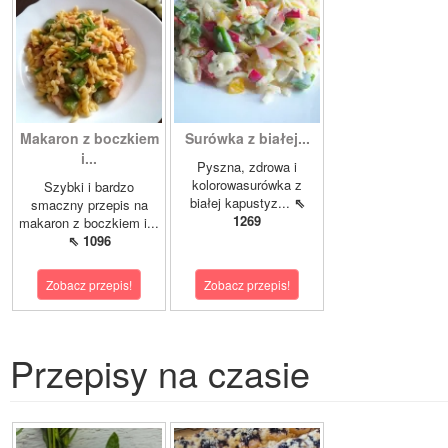
Makaron z boczkiem
Surówka z białej...
i...
Pyszna, zdrowa i
kolorowasurówka z
Szybki i bardzo
białej kapustyz...
⇖
smaczny przepis na
1269
makaron z boczkiem i...
⇖ 1096
Zobacz przepis!
Zobacz przepis!
Przepisy na czasie