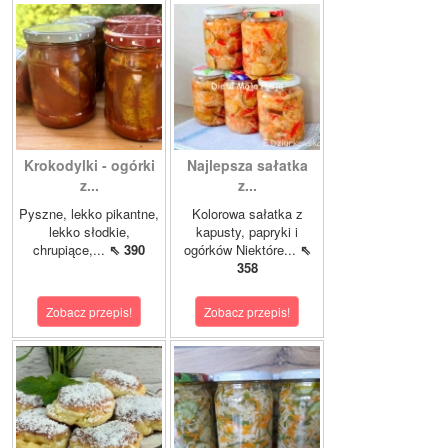
Krokodylki - ogórki
Najlepsza sałatka
z...
z...
Pyszne, lekko pikantne,
Kolorowa sałatka z
lekko słodkie,
kapusty, papryki i
chrupiące,...
⇖ 390
ogórków Niektóre...
⇖
358
Zobacz przepis!
Zobacz przepis!