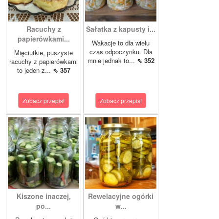
Racuchy z
Sałatka z kapusty i...
papierówkami...
Wakacje to dla wielu
czas odpoczynku. Dla
Mięciutkie, puszyste
mnie jednak to...
⇖ 352
racuchy z papierówkami
to jeden z...
⇖ 357
Zobacz przepis!
Zobacz przepis!
Kiszone inaczej,
Rewelacyjne ogórki
po...
w...