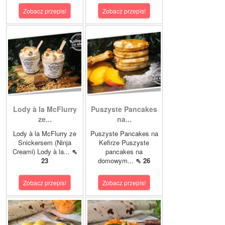
Zobacz przepis!
Zobacz przepis!
Lody à la McFlurry
Puszyste Pancakes
ze...
na...
Lody à la McFlurry ze
Puszyste Pancakes na
Snickersem (Ninja
Kefirze Puszyste
Creami) Lody à la...
⇖
pancakes na
23
domowym...
⇖ 26
Zobacz przepis!
Zobacz przepis!