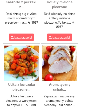
Kaszotto z pęczaku
Kotlety mielone
z...
pieczone
Dziś dzielę się z Wami
Dziś wleciały na obiad
moim sprawdzonym
kotlety mielone
przepisem na...
⇖ 1087
pieczone.To taka...
⇖
2977
Zobacz przepis!
Zobacz przepis!
Udka z kurczaka
Aromatyczny
pieczone...
schab...
Udka z kurczaka
Zapraszam na pyszny,
pieczone z warzywami
aromatyczny schab
to szybki i...
⇖ 1079
pieczony.Taki schab...