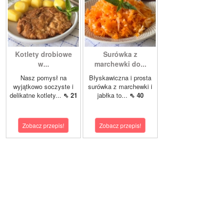
Kotlety drobiowe
Surówka z
w...
marchewki do...
Nasz pomysł na
Błyskawiczna i prosta
wyjątkowo soczyste i
surówka z marchewki i
delikatne kotlety...
⇖ 21
jabłka to...
⇖ 40
Zobacz przepis!
Zobacz przepis!