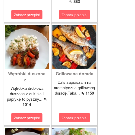
⇖ 883
Zobacz przepis!
Zobacz przepis!
Wątróbki duszona
Grillowana dorada
z...
Dziś zapraszam na
aromatyczną grillowaną
Wątróbka drobiowa
doradę.Taka...
⇖ 1159
duszona z cukinią i
paprykę to pyszny...
⇖
1014
Zobacz przepis!
Zobacz przepis!