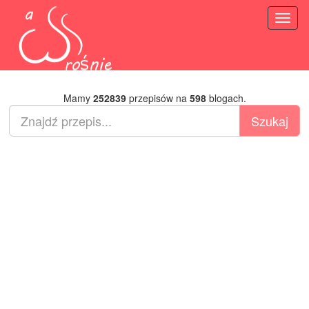
Toggl
naviga
Mamy
252839
przepisów na
598
blogach.