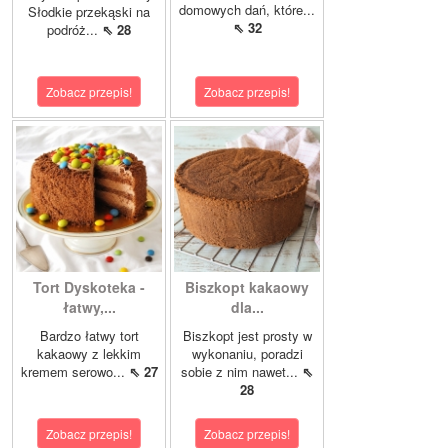
domowych dań, które...
Słodkie przekąski na
⇖ 32
podróż...
⇖ 28
Zobacz przepis!
Zobacz przepis!
Tort Dyskoteka -
Biszkopt kakaowy
łatwy,...
dla...
Bardzo łatwy tort
Biszkopt jest prosty w
kakaowy z lekkim
wykonaniu, poradzi
kremem serowo...
⇖ 27
sobie z nim nawet...
⇖
28
Zobacz przepis!
Zobacz przepis!