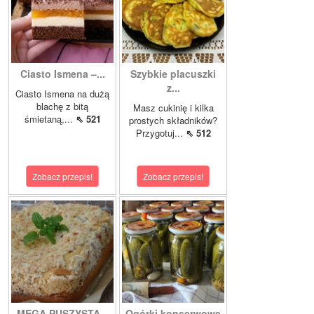
Ciasto Ismena –...
Szybkie placuszki
z...
Ciasto Ismena na dużą
blachę z bitą
Masz cukinię i kilka
śmietaną,...
⇖ 521
prostych składników?
Przygotuj...
⇖ 512
Zobacz przepis!
Zobacz przepis!
MEGA PUSZYSTA...
Ogórki konserwowe