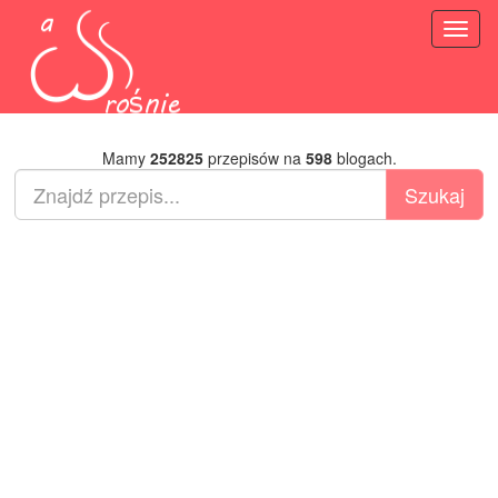
Toggl
naviga
Mamy
252825
przepisów na
598
blogach.