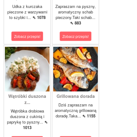
Udka z kurczaka
Zapraszam na pyszny,
pieczone z warzywami
aromatyczny schab
to szybki i...
⇖ 1078
pieczony.Taki schab...
⇖ 883
Zobacz przepis!
Zobacz przepis!
Wątróbki duszona
Grillowana dorada
z...
Dziś zapraszam na
aromatyczną grillowaną
Wątróbka drobiowa
doradę.Taka...
⇖ 1155
duszona z cukinią i
paprykę to pyszny...
⇖
1013