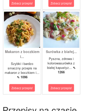
Zobacz przepis!
Zobacz przepis!
Makaron z boczkiem
Surówka z białej...
i...
Pyszna, zdrowa i
kolorowasurówka z
Szybki i bardzo
białej kapustyz...
⇖
smaczny przepis na
1266
makaron z boczkiem i...
⇖ 1096
Zobacz przepis!
Zobacz przepis!
Przepisy na czasie