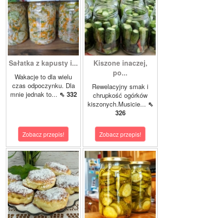
Sałatka z kapusty i...
Kiszone inaczej,
po...
Wakacje to dla wielu
czas odpoczynku. Dla
Rewelacyjny smak i
mnie jednak to...
⇖ 332
chrupkość ogórków
kiszonych.Musicie...
⇖
326
Zobacz przepis!
Zobacz przepis!