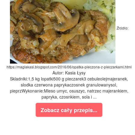
Źródło:
https://magiakasi.blogspot.com/2016/06/opatka-pieczona-z-pieczarkami.html
Autor: Kasia Łysy
Skladniki:1,5 kg lopatki500 g pieczarek3 cebuleolejmajeranek,
slodka czerwona paprykaczosnek granulowanysol,
pieprzWykonanie:Mieso umyc, osuszyc, natrzec majerankiem,
papryka, czosnkiem, sola i ...
Zobacz cały przepis...