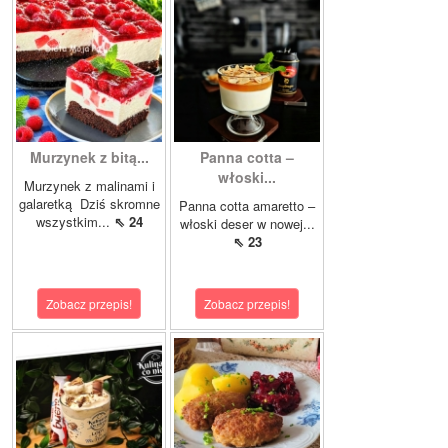
Murzynek z bitą...
Panna cotta –
włoski...
Murzynek z malinami i
galaretką Dziś skromne
Panna cotta amaretto –
wszystkim...
⇖ 24
włoski deser w nowej...
⇖ 23
Zobacz przepis!
Zobacz przepis!