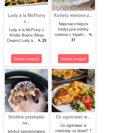
Lody à la McFlurry
Kotlety mielone z...
z...
Najsmaczniejsze
tradycyjne kotlety
Lody à la McFlurry z
mielone z łopatki...
⇖
Kinder Bueno (Ninja
31
Creami) Lody à...
⇖ 25
Zobacz przepis!
Zobacz przepis!
Słodkie przekąski
Co ugotować w...
na...
Co ugotować w
niedzielę na obiad? 7
artykuł sponsorowany