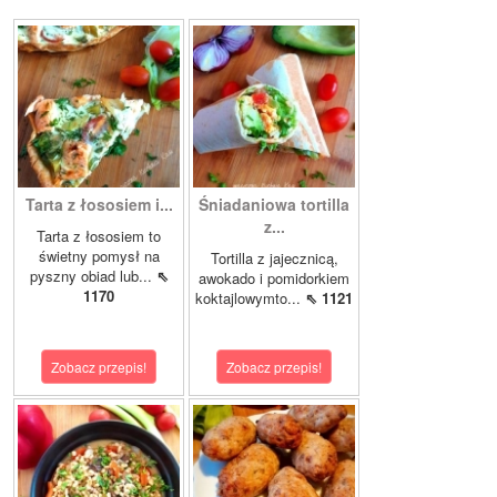
Tarta z łososiem i...
Śniadaniowa tortilla
z...
Tarta z łososiem to
świetny pomysł na
Tortilla z jajecznicą,
pyszny obiad lub...
⇖
awokado i pomidorkiem
1170
koktajlowymto...
⇖ 1121
Zobacz przepis!
Zobacz przepis!