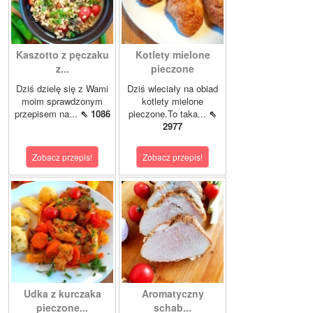
Kaszotto z pęczaku
Kotlety mielone
z...
pieczone
Dziś dzielę się z Wami
Dziś wleciały na obiad
moim sprawdzonym
kotlety mielone
przepisem na...
⇖ 1086
pieczone.To taka...
⇖
2977
Zobacz przepis!
Zobacz przepis!
Udka z kurczaka
Aromatyczny
pieczone...
schab...