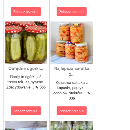
Zobacz przepis!
Zobacz przepis!
Obłędne ogórki...
Najlepsza sałatka
z...
Robię te ogórki już
trzeci rok, są pyszne.
Kolorowa sałatka z
Zdecydowanie...
⇖ 366
kapusty, papryki i
ogórków Niektóre...
⇖
336
Zobacz przepis!
Zobacz przepis!