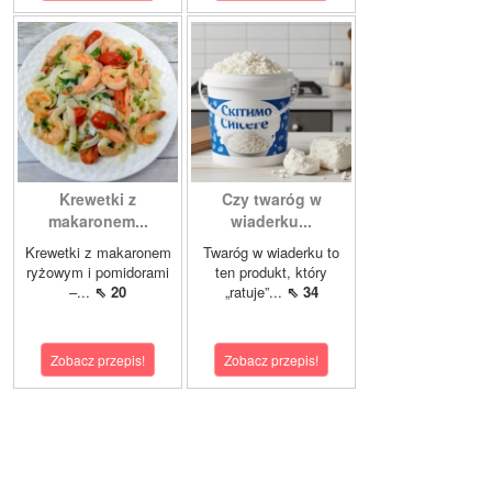
Krewetki z
Czy twaróg w
makaronem...
wiaderku...
Krewetki z makaronem
Twaróg w wiaderku to
ryżowym i pomidorami
ten produkt, który
–...
⇖ 20
„ratuje”...
⇖ 34
Zobacz przepis!
Zobacz przepis!