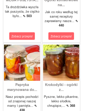
na...
Ta drożdżówka wyszła
tak puszysta, że ciężko
Jak co roku według tej
było...
⇖ 503
samej receptury
zaprawiamy nasze...
⇖
440
Zobacz przepis!
Zobacz przepis!
Papryka
Krokodylki - ogórki
marynowana do...
z...
Nasz przepis pochodzi
Pyszne, lekko pikantne,
od znajomej naszej
lekko słodkie,
mamy i pamięta...
⇖
chrupiące,...
⇖ 368
438