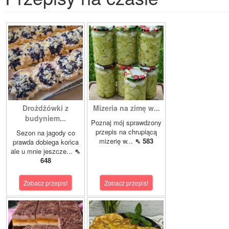
Drożdżówki z
Mizeria na zimę w...
budyniem...
Poznaj mój sprawdzony
przepis na chrupiącą
Sezon na jagody co
mizerię w...
⇖ 583
prawda dobiega końca
ale u mnie jeszcze...
⇖
648
Zobacz przepis!
Zobacz przepis!