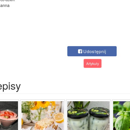
oanna
Udostępnij
Artykuły
episy