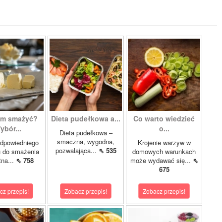
ym smażyć?
Dieta pudełkowa a...
Co warto wiedzieć
ybór...
o...
Dieta pudełkowa –
smaczna, wygodna,
dpowiedniego
Krojenie warzyw w
pozwalająca...
⇖ 535
u do smażenia
domowych warunkach
tna...
⇖ 758
może wydawać się...
⇖
675
cz przepis!
Zobacz przepis!
Zobacz przepis!