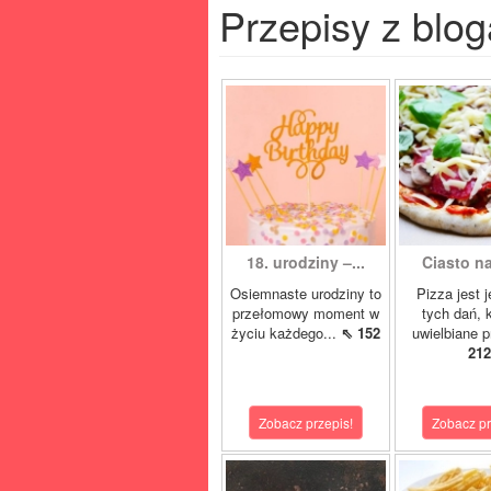
Przepisy z blog
18. urodziny –...
Ciasto na
Osiemnaste urodziny to
Pizza jest 
przełomowy moment w
tych dań, 
życiu każdego...
⇖ 152
uwielbiane p
212
Zobacz przepis!
Zobacz pr