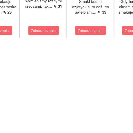
wymieniamy różnymi
akacje
Smaki kuchni
Gdy te
rzeczami, tak...
⇖ 31
 beztroską,
azjatyckiej to coś, co
oknem r
..
⇖ 23
uwielbiam....
⇖ 39
smakuje 
zepis!
Zobacz przepis!
Zobacz przepis!
Zoba