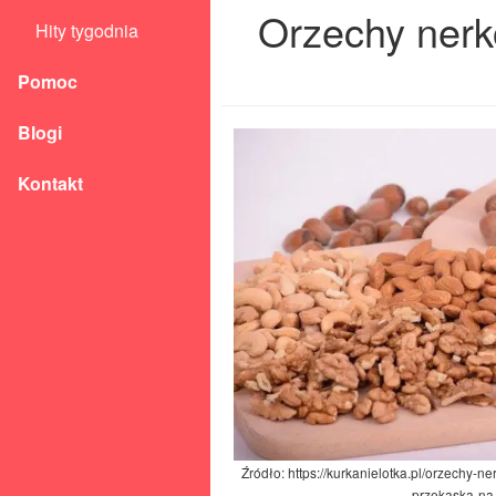
Orzechy nerko
Hity tygodnia
Pomoc
Blogi
Kontakt
Źródło: https://kurkanielotka.pl/orzechy-n
przekaska-na-