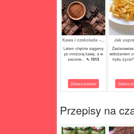
Kawa i czekolada –...
Jak uspra
Latem chętnie sięgamy
Zastanawias
po mrożoną kawę, a w
wdrożeniem z
sezonie...
⇖ 1013
trybu życia?
Zobacz przepis!
Zobacz pr
Przepisy na cz