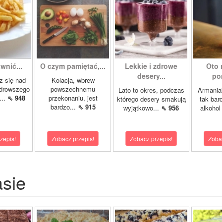
wnić...
O czym pamiętać,...
Lekkie i zdrowe
Oto 
desery...
po
z się nad
Kolacja, wbrew
drowszego
powszechnemu
Lato to okres, podczas
Armaniak
...
⇖ 948
przekonaniu, jest
którego desery smakują
tak bar
bardzo...
⇖ 915
wyjątkowo...
⇖ 956
alkohol
zepis!
Zobacz przepis!
Zobacz przepis!
Zoba
asie