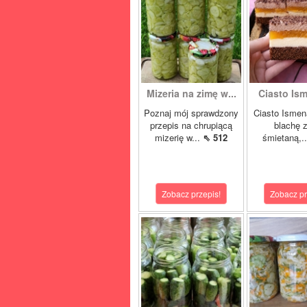
Mizeria na zimę w...
Ciasto Ism
Poznaj mój sprawdzony
Ciasto Ismen
przepis na chrupiącą
blachę z
mizerię w...
⇖ 512
śmietaną,.
Zobacz przepis!
Zobacz pr