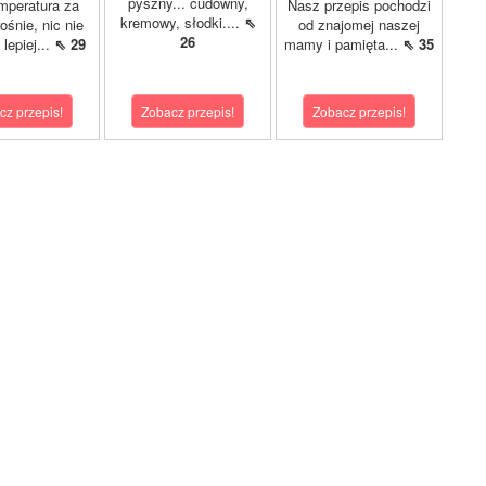
pyszny... cudowny,
mperatura za
Nasz przepis pochodzi
kremowy, słodki....
⇖
ośnie, nic nie
od znajomej naszej
26
lepiej...
⇖ 29
mamy i pamięta...
⇖ 35
cz przepis!
Zobacz przepis!
Zobacz przepis!