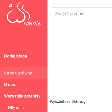
Dodaj bloga
Strona główna
O nas
Wszystkie przepisy
Wyświetlono:
985
razy
Hity dnia