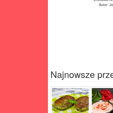
Autor: J
Najnowsze prz