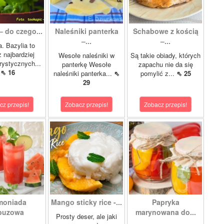
– do czego...
Naleśniki panterka
Schabowe z kością
–...
–...
a. Bazylia to
z najbardziej
Wesołe naleśniki w
Są takie obiady, których
rystycznych...
panterkę Wesołe
zapachu nie da się
⇖ 16
naleśniki panterka...
⇖
pomylić z...
⇖ 25
29
cz przepis!
Zobacz przepis!
Zobacz przepis!
moniada
Mango sticky rice -...
Papryka
buzowa
marynowana do...
Prosty deser, ale jaki