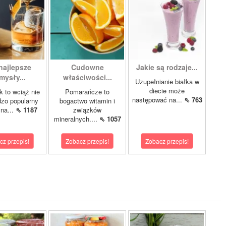
najlepsze
Cudowne
Jakie są rodzaje...
mysły...
właściwości...
Uzupełnianie białka w
diecie może
 to wciąż nie
Pomarańcze to
następować na...
⇖ 763
dzo popularny
bogactwo witamin i
 na...
⇖ 1187
związków
mineralnych....
⇖ 1057
cz przepis!
Zobacz przepis!
Zobacz przepis!