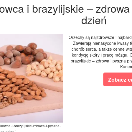
wca i brazylijskie – zdrowa
dzień
Orzechy są najzdrowsze i najbardz
Zawierają nienasycone kwasy tł
chorób serca, a także cenne wita
kondycję skóry i pracę mózgu. 
brazylijskie – zdrowa i pyszna p
Kurkan
Zobacz ca
erkowca-i-brazylijskie-zdrowa-i-pyszna-
co-dzien/