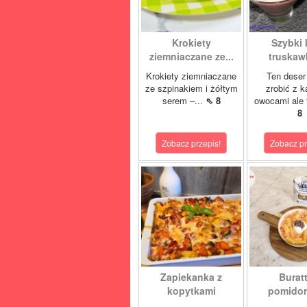
Krokiety
Szybki
ziemniaczane ze...
truska
Krokiety ziemniaczane
Ten deser
ze szpinakiem i żółtym
zrobić z 
serem –...
⇖ 8
owocami ale 
8
Zobacz przepis!
Zobacz pr
Zapiekanka z
Buratt
kopytkami
pomidore