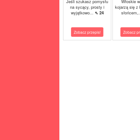
Jeśli szukasz pomysłu
Włoskie w
na sycący, prosty i
kojarzą się z
wyjątkowo...
⇖ 24
słońcem,.
Zobacz przepis!
Zobacz pr