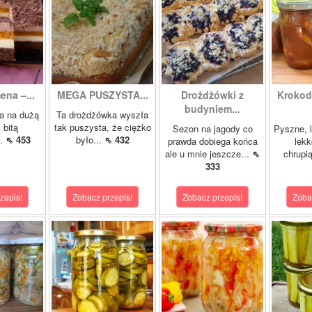
ena –...
MEGA PUSZYSTA...
Drożdżówki z
Krokody
budyniem...
a na dużą
Ta drożdżówka wyszła
 bitą
tak puszysta, że ciężko
Sezon na jagody co
Pyszne, l
..
⇖ 453
było...
⇖ 432
prawda dobiega końca
lekk
ale u mnie jeszcze...
⇖
chrupią
333
zepis!
Zobacz przepis!
Zobacz przepis!
Zoba