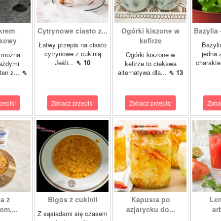
 krem
Cytrynowe ciasto z...
Ogórki kiszone w
Bazylia 
wkowy
kefirze
Łatwy przepis na ciasto
Bazyli
cytrynowe z cukinią
jedna 
 można
Ogórki kiszone w
Jeśli...
⇖ 10
charakte
każdymi
kefirze to ciekawa
ten z...
⇖
alternatywa dla...
⇖ 13
zepis!
Zobacz przepis!
Zobacz przepis!
Zoba
a z
Bigos z cukinii
Kapusta po
Le
m,...
azjatycku do...
ar
Z sąsiadami się czasem