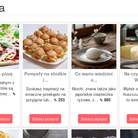
a
 pizzę
Pomysły na słodkie
Co warto wiedzieć
Na cz
i...
o...
W
jednym z
które są
Szukasz inspiracji na
Mochi, znane także jako
Wybór o
rzez...
⇖
smaczne przekąski na
japońskie ciasteczka
tłuszcz
przyjęcie lub...
⇖ 253
ryżowe, z...
⇖ 885
to isto
zepis!
Zobacz przepis!
Zobacz przepis!
Zoba