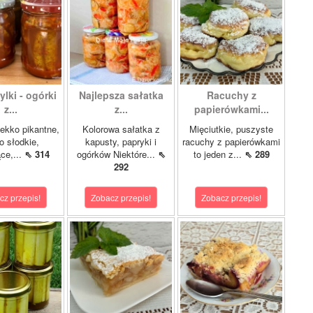
lki - ogórki
Najlepsza sałatka
Racuchy z
z...
z...
papierówkami...
ekko pikantne,
Kolorowa sałatka z
Mięciutkie, puszyste
o słodkie,
kapusty, papryki i
racuchy z papierówkami
ce,...
⇖ 314
ogórków Niektóre...
⇖
to jeden z...
⇖ 289
292
cz przepis!
Zobacz przepis!
Zobacz przepis!