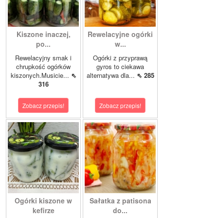
Kiszone inaczej,
Rewelacyjne ogórki
po...
w...
Rewelacyjny smak i
Ogórki z przyprawą
chrupkość ogórków
gyros to ciekawa
kiszonych.Musicie...
⇖
alternatywa dla...
⇖ 285
316
Zobacz przepis!
Zobacz przepis!
Ogórki kiszone w
Sałatka z patisona
kefirze
do...