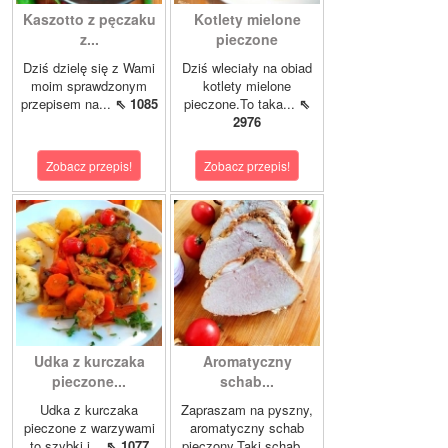
Kaszotto z pęczaku
Kotlety mielone
z...
pieczone
Dziś dzielę się z Wami
Dziś wleciały na obiad
moim sprawdzonym
kotlety mielone
przepisem na...
⇖ 1085
pieczone.To taka...
⇖
2976
Zobacz przepis!
Zobacz przepis!
Udka z kurczaka
Aromatyczny
pieczone...
schab...
Udka z kurczaka
Zapraszam na pyszny,
pieczone z warzywami
aromatyczny schab
to szybki i...
⇖ 1077
pieczony.Taki schab...