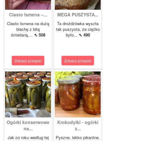
Ciasto Ismena –...
MEGA PUSZYSTA...
Ciasto Ismena na dużą
Ta drożdżówka wyszła
blachę z bitą
tak puszysta, że ciężko
śmietaną,...
⇖ 508
było...
⇖ 490
Zobacz przepis!
Zobacz przepis!
Ogórki konserwowe
Krokodylki - ogórki
na...
z...
Jak co roku według tej
Pyszne, lekko pikantne,