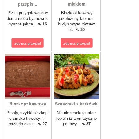
przepis...
mlekiem
Pizza przygotowana w
Biszkopt kawowy
domu może być równie
przełożony kremem
pyszna jak ta...
⇖ 16
budyniowym również
o...
⇖ 30
Zobacz przepis!
Zobacz przepis!
Biszkopt kawowy
Szaszłyki z karkówki
Prosty, szybki biszkopt
Nic nie smakuje latem
o smaku kawowym -
lepiej niż aromatyczne
baza do ciast...
⇖ 27
potrawy...
⇖ 37