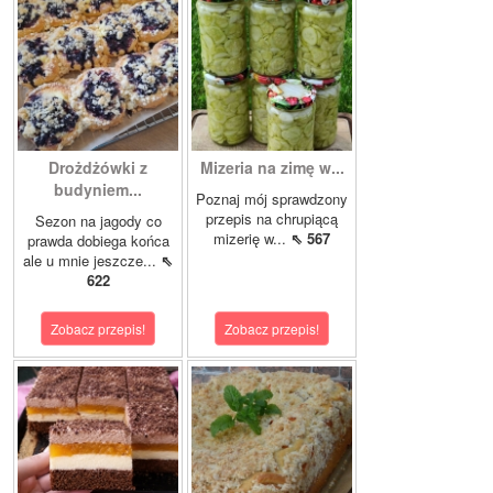
Drożdżówki z
Mizeria na zimę w...
budyniem...
Poznaj mój sprawdzony
przepis na chrupiącą
Sezon na jagody co
mizerię w...
⇖ 567
prawda dobiega końca
ale u mnie jeszcze...
⇖
622
Zobacz przepis!
Zobacz przepis!