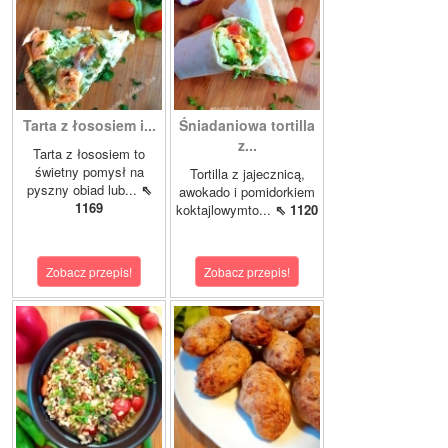
Tarta z łososiem i...
Śniadaniowa tortilla
z...
Tarta z łososiem to
świetny pomysł na
Tortilla z jajecznicą,
pyszny obiad lub...
⇖
awokado i pomidorkiem
1169
koktajlowymto...
⇖ 1120
Zobacz przepis!
Zobacz przepis!