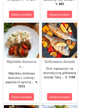
⇖ 883
Zobacz przepis!
Zobacz przepis!
Wątróbki duszona
Grillowana dorada
z...
Dziś zapraszam na
aromatyczną grillowaną
Wątróbka drobiowa
doradę.Taka...
⇖ 1154
duszona z cukinią i
paprykę to pyszny...
⇖
1013
Zobacz przepis!
Zobacz przepis!