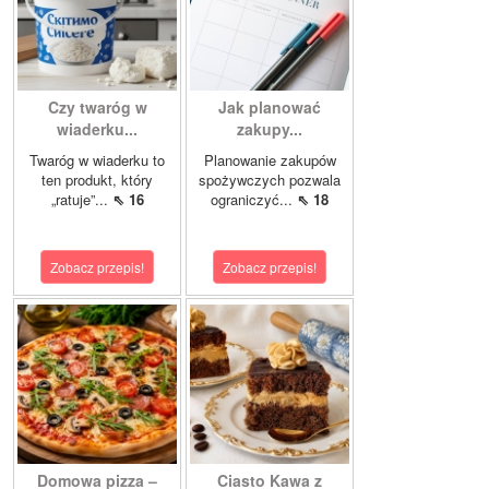
Czy twaróg w
Jak planować
wiaderku...
zakupy...
Twaróg w wiaderku to
Planowanie zakupów
ten produkt, który
spożywczych pozwala
„ratuje”...
⇖ 16
ograniczyć...
⇖ 18
Zobacz przepis!
Zobacz przepis!
Domowa pizza –
Ciasto Kawa z