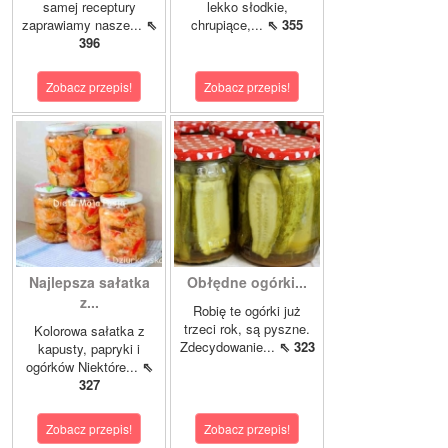
samej receptury
lekko słodkie,
zaprawiamy nasze...
⇖
chrupiące,...
⇖ 355
396
Zobacz przepis!
Zobacz przepis!
Najlepsza sałatka
Obłędne ogórki...
z...
Robię te ogórki już
trzeci rok, są pyszne.
Kolorowa sałatka z
Zdecydowanie...
⇖ 323
kapusty, papryki i
ogórków Niektóre...
⇖
327
Zobacz przepis!
Zobacz przepis!