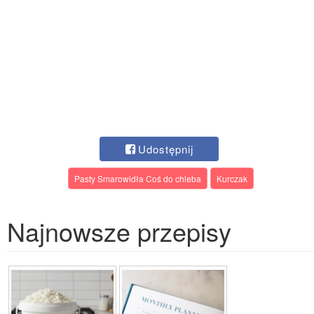
Udostępnij
Pasty Smarowidła Coś do chleba
Kurczak
Najnowsze przepisy