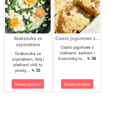
Szakszuka ze
Ciasto jogurtowe z...
szpinakiem
Ciasto jogurtowe z
malinami, serkiem i
Szakszuka ze
kruszonką to...
⇖ 38
szpinakiem, fetą i
płatkami chili to
prosty...
⇖ 35
Zobacz przepis!
Zobacz przepis!