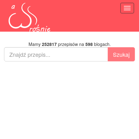
Toggl
naviga
Mamy
252817
przepisów na
598
blogach.