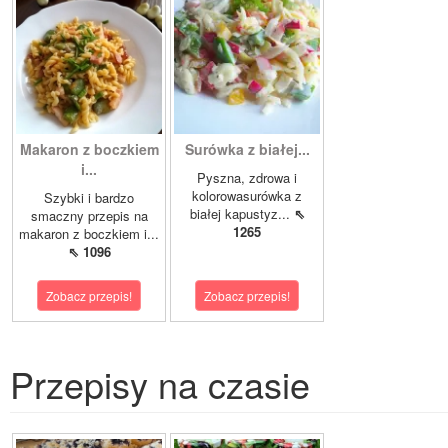
Makaron z boczkiem
Surówka z białej...
i...
Pyszna, zdrowa i
kolorowasurówka z
Szybki i bardzo
białej kapustyz...
⇖
smaczny przepis na
1265
makaron z boczkiem i...
⇖ 1096
Zobacz przepis!
Zobacz przepis!
Przepisy na czasie