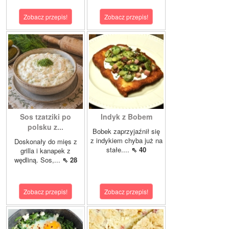
Zobacz przepis!
Zobacz przepis!
Sos tzatziki po
Indyk z Bobem
polsku z...
Bobek zaprzyjaźnił się
z indykiem chyba już na
Doskonały do mięs z
stałe....
⇖ 40
grilla i kanapek z
wędliną. Sos,...
⇖ 28
Zobacz przepis!
Zobacz przepis!