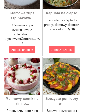
Kremowa zupa
Kapusta na ciepło
szpinakowa...
Kapusta na ciepło to
prosty, domowy dodatek
Kremowa zupa
do obiadu,...
⇖ 16
szpinakowa z
kuleczkami
ptysiowymiOstatnio...
⇖
7
Zobacz przepis!
Zobacz przepis!
Malinowy sernik na
Soczyste pomidory
zimno...
w...
Przepyszny sernik na
Soczyste czerwone i