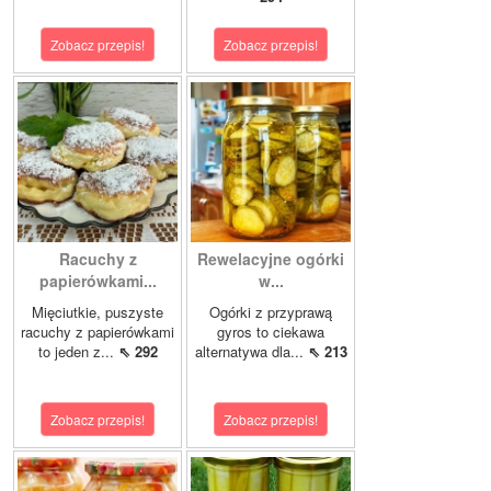
Zobacz przepis!
Zobacz przepis!
Racuchy z
Rewelacyjne ogórki
papierówkami...
w...
Mięciutkie, puszyste
Ogórki z przyprawą
racuchy z papierówkami
gyros to ciekawa
to jeden z...
⇖ 292
alternatywa dla...
⇖ 213
Zobacz przepis!
Zobacz przepis!