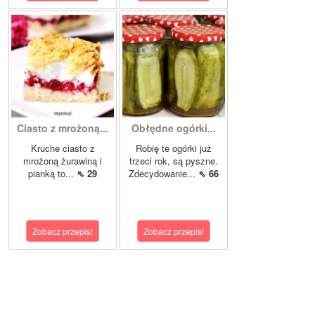
Ciasto z mrożoną...
Obłędne ogórki...
Kruche ciasto z
Robię te ogórki już
mrożoną żurawiną i
trzeci rok, są pyszne.
pianką to...
⇖ 29
Zdecydowanie...
⇖ 66
Zobacz przepis!
Zobacz przepis!