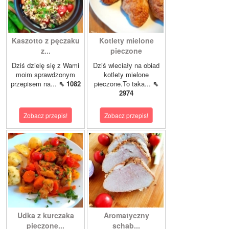
Kaszotto z pęczaku
Kotlety mielone
z...
pieczone
Dziś dzielę się z Wami
Dziś wleciały na obiad
moim sprawdzonym
kotlety mielone
przepisem na...
⇖ 1082
pieczone.To taka...
⇖
2974
Zobacz przepis!
Zobacz przepis!
Udka z kurczaka
Aromatyczny
pieczone...
schab...