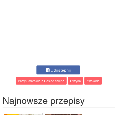
Udostępnij
Pasty Smarowidła Coś do chleba
Cytryna
Awokado
Najnowsze przepisy