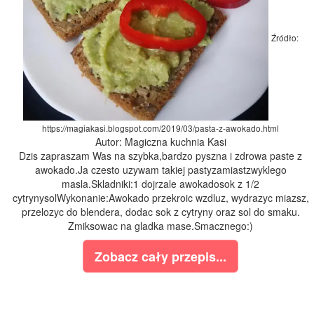
Źródło:
https://magiakasi.blogspot.com/2019/03/pasta-z-awokado.html
Autor: Magiczna kuchnia Kasi
Dzis zapraszam Was na szybka,bardzo pyszna i zdrowa paste z
awokado.Ja czesto uzywam takiej pastyzamiastzwyklego
masla.Skladniki:1 dojrzale awokadosok z 1/2
cytrynysolWykonanie:Awokado przekroic wzdluz, wydrazyc miazsz,
przelozyc do blendera, dodac sok z cytryny oraz sol do smaku.
Zmiksowac na gladka mase.Smacznego:)
Zobacz cały przepis...