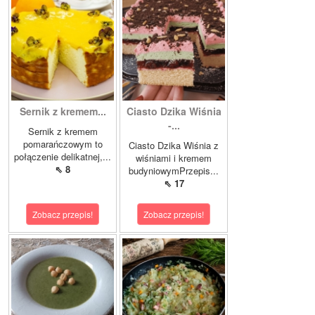
Sernik z kremem...
Ciasto Dzika Wiśnia
-...
Sernik z kremem
pomarańczowym to
Ciasto Dzika Wiśnia z
połączenie delikatnej,...
wiśniami i kremem
⇖ 8
budyniowymPrzepis...
⇖ 17
Zobacz przepis!
Zobacz przepis!