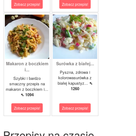
Zobacz przepis!
Zobacz przepis!
Makaron z boczkiem
Surówka z białej...
i...
Pyszna, zdrowa i
kolorowasurówka z
Szybki i bardzo
białej kapustyz...
⇖
smaczny przepis na
1260
makaron z boczkiem i...
⇖ 1094
Zobacz przepis!
Zobacz przepis!
Przepisy na czasie