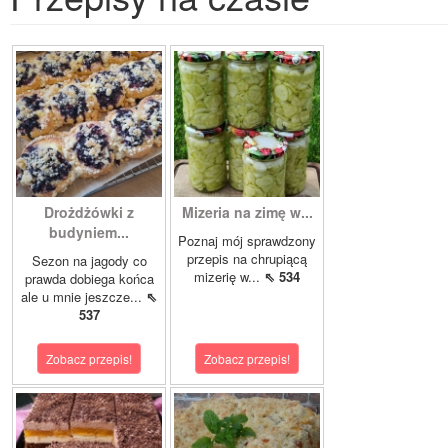
Drożdżówki z
Mizeria na zimę w...
budyniem...
Poznaj mój sprawdzony
przepis na chrupiącą
Sezon na jagody co
mizerię w...
⇖ 534
prawda dobiega końca
ale u mnie jeszcze...
⇖
537
Zobacz przepis!
Zobacz przepis!