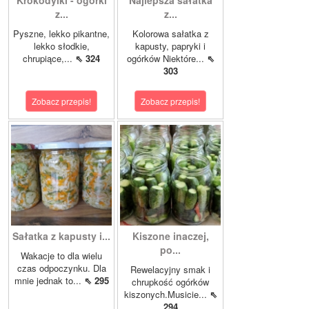
Krokodylki - ogórki
Najlepsza sałatka
z...
z...
Pyszne, lekko pikantne,
Kolorowa sałatka z
lekko słodkie,
kapusty, papryki i
chrupiące,...
⇖ 324
ogórków Niektóre...
⇖
303
Zobacz przepis!
Zobacz przepis!
Sałatka z kapusty i...
Kiszone inaczej,
po...
Wakacje to dla wielu
czas odpoczynku. Dla
Rewelacyjny smak i
mnie jednak to...
⇖ 295
chrupkość ogórków
kiszonych.Musicie...
⇖
294