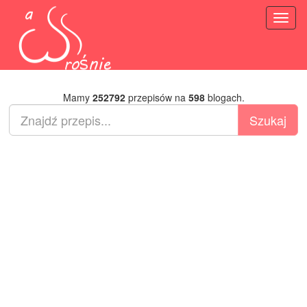
Toggl
naviga
Mamy
252792
przepisów na
598
blogach.