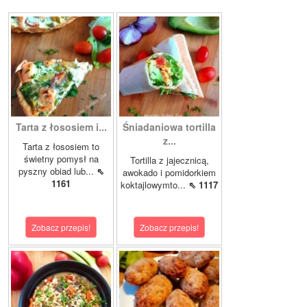
Tarta z łososiem i...
Śniadaniowa tortilla
z...
Tarta z łososiem to
świetny pomysł na
Tortilla z jajecznicą,
pyszny obiad lub...
⇖
awokado i pomidorkiem
1161
koktajlowymto...
⇖ 1117
Zobacz przepis!
Zobacz przepis!