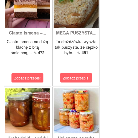
Ciasto Ismena –...
MEGA PUSZYSTA...
Ciasto Ismena na dużą
Ta drożdżówka wyszła
blachę z bitą
tak puszysta, że ciężko
śmietaną,...
⇖ 472
było...
⇖ 451
Zobacz przepis!
Zobacz przepis!