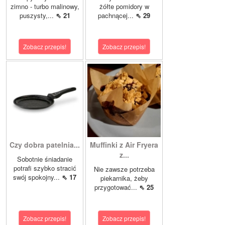
zimno - turbo malinowy,
żółte pomidory w
puszysty,...
⇖ 21
pachnącej...
⇖ 29
Zobacz przepis!
Zobacz przepis!
Czy dobra patelnia...
Muffinki z Air Fryera
z...
Sobotnie śniadanie
potrafi szybko stracić
Nie zawsze potrzeba
swój spokojny...
⇖ 17
piekarnika, żeby
przygotować...
⇖ 25
Zobacz przepis!
Zobacz przepis!