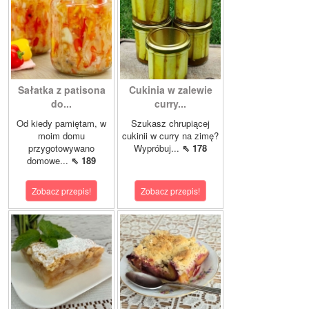
Sałatka z patisona
Cukinia w zalewie
do...
curry...
Od kiedy pamiętam, w
Szukasz chrupiącej
moim domu
cukinii w curry na zimę?
przygotowywano
Wypróbuj...
⇖ 178
domowe...
⇖ 189
Zobacz przepis!
Zobacz przepis!