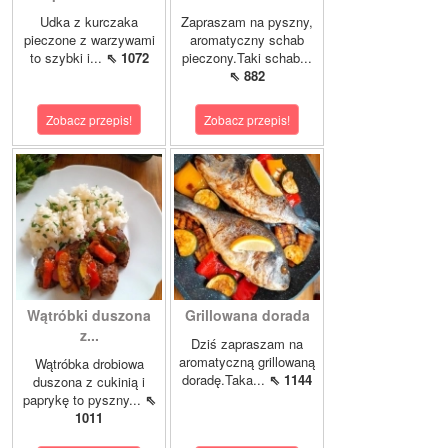
Udka z kurczaka
Zapraszam na pyszny,
pieczone z warzywami
aromatyczny schab
to szybki i...
⇖ 1072
pieczony.Taki schab...
⇖ 882
Zobacz przepis!
Zobacz przepis!
Wątróbki duszona
Grillowana dorada
z...
Dziś zapraszam na
aromatyczną grillowaną
Wątróbka drobiowa
doradę.Taka...
⇖ 1144
duszona z cukinią i
paprykę to pyszny...
⇖
1011