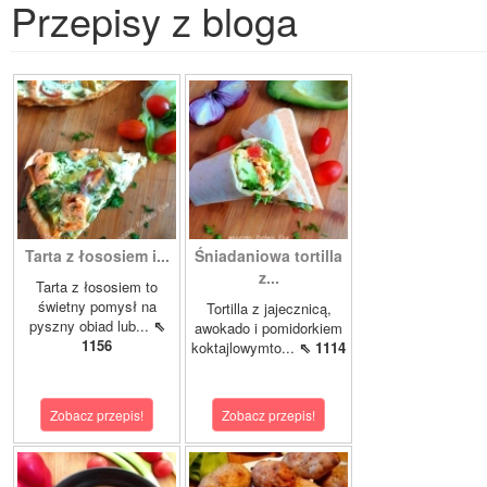
Przepisy z bloga
Tarta z łososiem i...
Śniadaniowa tortilla
z...
Tarta z łososiem to
świetny pomysł na
Tortilla z jajecznicą,
pyszny obiad lub...
⇖
awokado i pomidorkiem
1156
koktajlowymto...
⇖ 1114
Zobacz przepis!
Zobacz przepis!