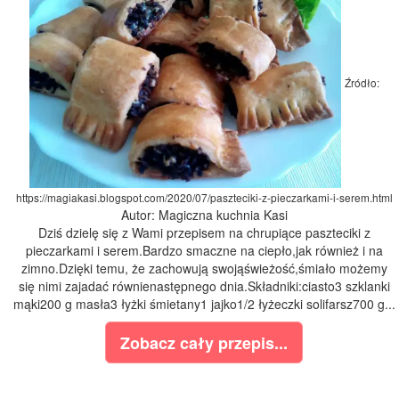
Źródło:
https://magiakasi.blogspot.com/2020/07/paszteciki-z-pieczarkami-i-serem.html
Autor: Magiczna kuchnia Kasi
Dziś dzielę się z Wami przepisem na chrupiące paszteciki z
pieczarkami i serem.Bardzo smaczne na ciepło,jak również i na
zimno.Dzięki temu, że zachowują swojąświeżość,śmiało możemy
się nimi zajadać równienastępnego dnia.Składniki:ciasto3 szklanki
mąki200 g masła3 łyżki śmietany1 jajko1/2 łyżeczki solifarsz700 g...
Zobacz cały przepis...