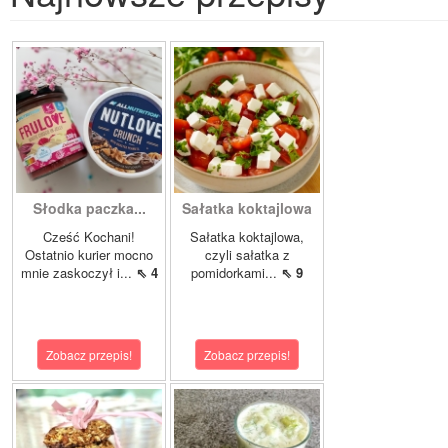
Słodka paczka...
Sałatka koktajlowa
Cześć Kochani!
Sałatka koktajlowa,
Ostatnio kurier mocno
czyli sałatka z
mnie zaskoczył i...
⇖ 4
pomidorkami...
⇖ 9
Zobacz przepis!
Zobacz przepis!