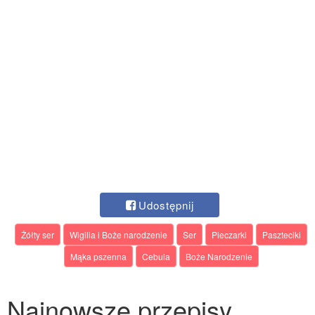
Udostępnij
Żółty ser
Wigilia i Boże narodzenie
Ser
Pieczarki
Paszteciki
Mąka pszenna
Cebula
Boże Narodzenie
Najnowsze przepisy