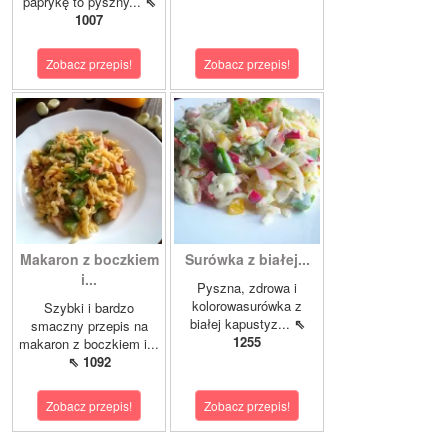
paprykę to pyszny...
⇖
1007
Zobacz przepis!
Zobacz przepis!
Makaron z boczkiem
Surówka z białej...
i...
Pyszna, zdrowa i
kolorowasurówka z
Szybki i bardzo
białej kapustyz...
⇖
smaczny przepis na
1255
makaron z boczkiem i...
⇖ 1092
Zobacz przepis!
Zobacz przepis!