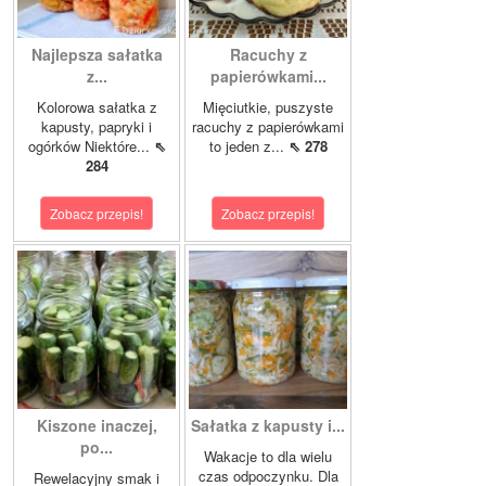
Najlepsza sałatka
Racuchy z
z...
papierówkami...
Kolorowa sałatka z
Mięciutkie, puszyste
kapusty, papryki i
racuchy z papierówkami
ogórków Niektóre...
⇖
to jeden z...
⇖ 278
284
Zobacz przepis!
Zobacz przepis!
Kiszone inaczej,
Sałatka z kapusty i...
po...
Wakacje to dla wielu
czas odpoczynku. Dla
Rewelacyjny smak i