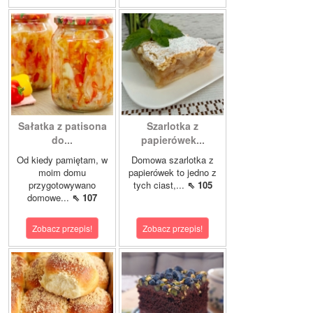
Sałatka z patisona
Szarlotka z
do...
papierówek...
Od kiedy pamiętam, w
Domowa szarlotka z
moim domu
papierówek to jedno z
przygotowywano
tych ciast,...
⇖ 105
domowe...
⇖ 107
Zobacz przepis!
Zobacz przepis!