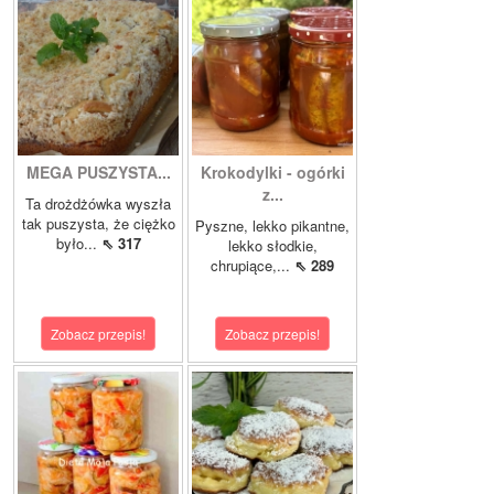
MEGA PUSZYSTA...
Krokodylki - ogórki
z...
Ta drożdżówka wyszła
tak puszysta, że ciężko
Pyszne, lekko pikantne,
było...
⇖ 317
lekko słodkie,
chrupiące,...
⇖ 289
Zobacz przepis!
Zobacz przepis!