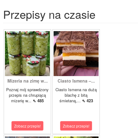
Przepisy na czasie
Mizeria na zimę w...
Ciasto Ismena –...
Poznaj mój sprawdzony
Ciasto Ismena na dużą
przepis na chrupiącą
blachę z bitą
mizerię w...
⇖ 485
śmietaną,...
⇖ 423
Zobacz przepis!
Zobacz przepis!