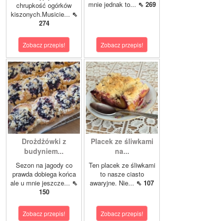
mnie jednak to...
⇖ 269
chrupkość ogórków
kiszonych.Musicie...
⇖
274
Zobacz przepis!
Zobacz przepis!
Drożdżówki z
Placek ze śliwkami
budyniem...
na...
Sezon na jagody co
Ten placek ze śliwkami
prawda dobiega końca
to nasze ciasto
ale u mnie jeszcze...
⇖
awaryjne. Nie...
⇖ 107
150
Zobacz przepis!
Zobacz przepis!