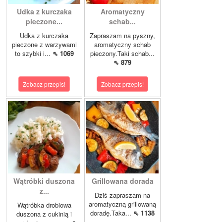
Udka z kurczaka
Aromatyczny
pieczone...
schab...
Udka z kurczaka
Zapraszam na pyszny,
pieczone z warzywami
aromatyczny schab
to szybki i...
⇖ 1069
pieczony.Taki schab...
⇖ 879
Zobacz przepis!
Zobacz przepis!
Wątróbki duszona
Grillowana dorada
z...
Dziś zapraszam na
aromatyczną grillowaną
Wątróbka drobiowa
doradę.Taka...
⇖ 1138
duszona z cukinią i