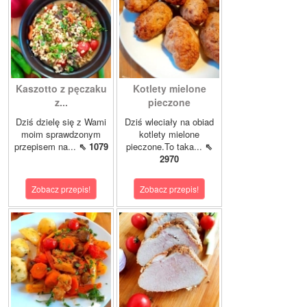
Kaszotto z pęczaku
Kotlety mielone
z...
pieczone
Dziś dzielę się z Wami
Dziś wleciały na obiad
moim sprawdzonym
kotlety mielone
przepisem na...
⇖ 1079
pieczone.To taka...
⇖
2970
Zobacz przepis!
Zobacz przepis!