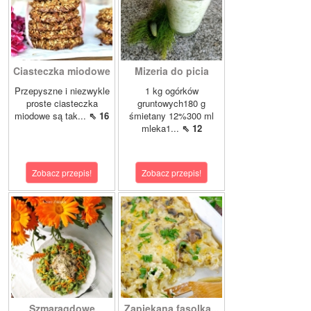
Ciasteczka miodowe
Mizeria do picia
Przepyszne i niezwykle
1 kg ogórków
proste ciasteczka
gruntowych180 g
miodowe są tak...
⇖ 16
śmietany 12%300 ml
mleka1...
⇖ 12
Zobacz przepis!
Zobacz przepis!
Szmaragdowe
Zapiekana fasolka...