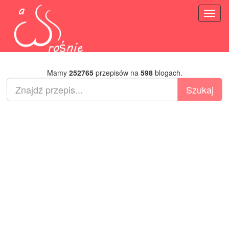
Toggl
naviga
Mamy
252765
przepisów na
598
blogach.