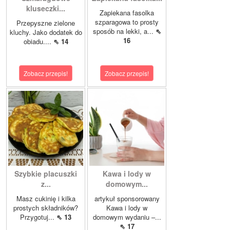
kluseczki...
Zapiekana fasolka
szparagowa to prosty
Przepyszne zielone
sposób na lekki, a...
⇖
kluchy. Jako dodatek do
16
obiadu....
⇖ 14
Zobacz przepis!
Zobacz przepis!
Szybkie placuszki
Kawa i lody w
z...
domowym...
Masz cukinię i kilka
artykuł sponsorowany
prostych składników?
Kawa i lody w
Przygotuj...
⇖ 13
domowym wydaniu –...
⇖ 17