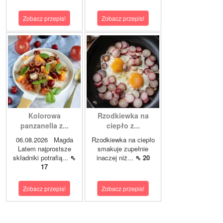
Zobacz przepis!
Zobacz przepis!
Kolorowa
Rzodkiewka na
panzanella z...
ciepło z...
06.08.2026 Magda
Rzodkiewka na ciepło
Latem najprostsze
smakuje zupełnie
składniki potrafią...
⇖
inaczej niż...
⇖ 20
17
Zobacz przepis!
Zobacz przepis!