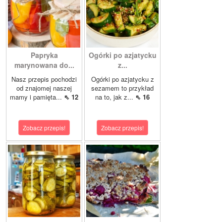
Papryka
Ogórki po azjatycku
marynowana do...
z...
Nasz przepis pochodzi
Ogórki po azjatycku z
od znajomej naszej
sezamem to przykład
mamy i pamięta...
⇖ 12
na to, jak z...
⇖ 16
Zobacz przepis!
Zobacz przepis!