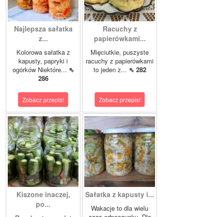
Najlepsza sałatka
Racuchy z
z...
papierówkami...
Kolorowa sałatka z
Mięciutkie, puszyste
kapusty, papryki i
racuchy z papierówkami
ogórków Niektóre...
⇖
to jeden z...
⇖ 282
286
Zobacz przepis!
Zobacz przepis!
Kiszone inaczej,
Sałatka z kapusty i...
po...
Wakacje to dla wielu
czas odpoczynku. Dla