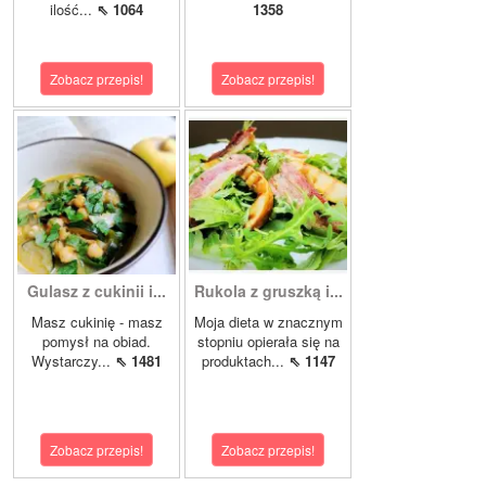
ilość...
⇖ 1064
1358
Zobacz przepis!
Zobacz przepis!
Gulasz z cukinii i...
Rukola z gruszką i...
Masz cukinię - masz
Moja dieta w znacznym
pomysł na obiad.
stopniu opierała się na
Wystarczy...
⇖ 1481
produktach...
⇖ 1147
Zobacz przepis!
Zobacz przepis!