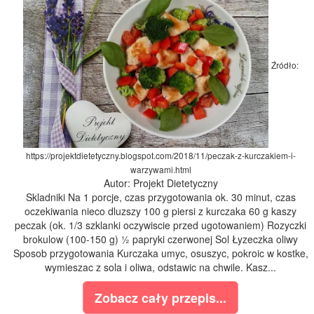
Źródło:
https://projektdietetyczny.blogspot.com/2018/11/peczak-z-kurczakiem-i-
warzywami.html
Autor: Projekt Dietetyczny
Skladniki Na 1 porcje, czas przygotowania ok. 30 minut, czas
oczekiwania nieco dluzszy 100 g piersi z kurczaka 60 g kaszy
peczak (ok. 1/3 szklanki oczywiscie przed ugotowaniem) Rozyczki
brokulow (100-150 g) ½ papryki czerwonej Sol Łyzeczka oliwy
Sposob przygotowania Kurczaka umyc, osuszyc, pokroic w kostke,
wymieszac z sola i oliwa, odstawic na chwile. Kasz...
Zobacz cały przepis...