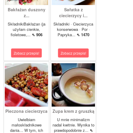
Bakłażan duszony
Sałatka z
z...
ciecierzycy i...
SkładnikiBakłażan (ja
Składniki · Ciecierzyca
użyłam cienkie,
konserwowa · Por ·
fioletowe,...
⇖ 906
Papryka...
⇖ 1470
Zobacz przepis!
Zobacz przepis!
Pieczona ciecierzyca
Zupa krem z gruszką
Uwielbiam
U mnie minimalizm
małoskładnikowe
nadal kwitnie. Wynika to
dania… W tym, ich
prawdopodobnie z...
⇖