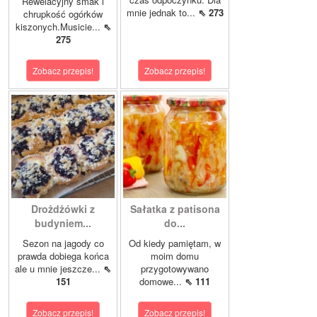
Rewelacyjny smak i
mnie jednak to...
⇖ 273
chrupkość ogórków
kiszonych.Musicie...
⇖
275
Zobacz przepis!
Zobacz przepis!
Drożdżówki z
Sałatka z patisona
budyniem...
do...
Sezon na jagody co
Od kiedy pamiętam, w
prawda dobiega końca
moim domu
ale u mnie jeszcze...
⇖
przygotowywano
151
domowe...
⇖ 111
Zobacz przepis!
Zobacz przepis!