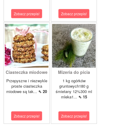
Zobacz przepis!
Zobacz przepis!
Ciasteczka miodowe
Mizeria do picia
Przepyszne i niezwykle
1 kg ogórków
proste ciasteczka
gruntowych180 g
miodowe są tak...
⇖ 20
śmietany 12%300 ml
mleka1...
⇖ 15
Zobacz przepis!
Zobacz przepis!