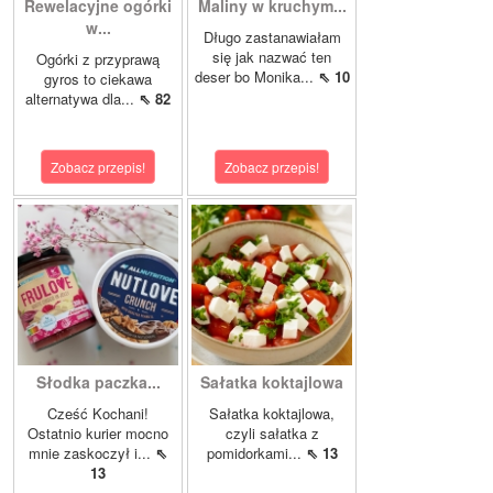
Rewelacyjne ogórki
Maliny w kruchym...
w...
Długo zastanawiałam
się jak nazwać ten
Ogórki z przyprawą
deser bo Monika...
⇖ 10
gyros to ciekawa
alternatywa dla...
⇖ 82
Zobacz przepis!
Zobacz przepis!
Słodka paczka...
Sałatka koktajlowa
Cześć Kochani!
Sałatka koktajlowa,
Ostatnio kurier mocno
czyli sałatka z
mnie zaskoczył i...
⇖
pomidorkami...
⇖ 13
13