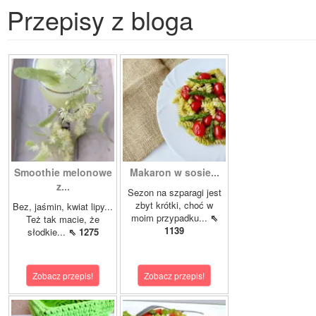
Przepisy z bloga
Smoothie melonowe
Makaron w sosie...
z...
Sezon na szparagi jest
zbyt krótki, choć w
Bez, jaśmin, kwiat lipy...
moim przypadku...
⇖
Też tak macie, że
1139
słodkie...
⇖ 1275
Zobacz przepis!
Zobacz przepis!