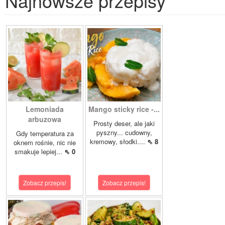
Najnowsze przepisy
Lemoniada
Mango sticky rice -...
arbuzowa
Prosty deser, ale jaki
pyszny... cudowny,
Gdy temperatura za
kremowy, słodki....
⇖ 8
oknem rośnie, nic nie
smakuje lepiej...
⇖ 0
Zobacz przepis!
Zobacz przepis!