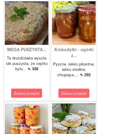
MEGA PUSZYSTA...
Krokodylki - ogórki
z...
Ta drożdżówka wyszła
tak puszysta, że ciężko
Pyszne, lekko pikantne,
było...
⇖ 358
lekko słodkie,
chrupiące,...
⇖ 292
Zobacz przepis!
Zobacz przepis!