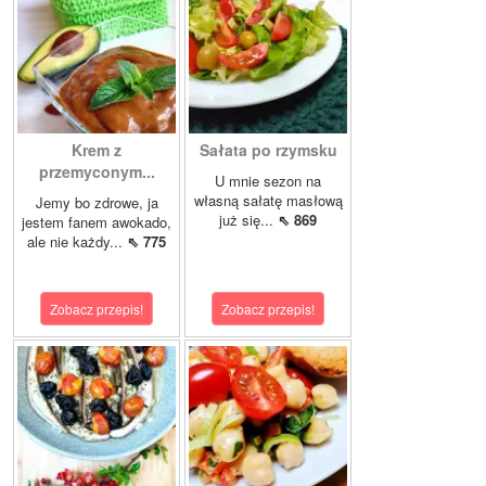
Krem z
Sałata po rzymsku
przemyconym...
U mnie sezon na
własną sałatę masłową
Jemy bo zdrowe, ja
już się...
⇖ 869
jestem fanem awokado,
ale nie każdy...
⇖ 775
Zobacz przepis!
Zobacz przepis!