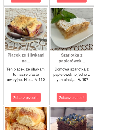
Placek ze śliwkami
Szarlotka z
na...
papierówek...
Ten placek ze śliwkami
Domowa szarlotka z
to nasze ciasto
papierówek to jedno z
awaryjne. Nie...
⇖ 110
tych ciast,...
⇖ 107
Zobacz przepis!
Zobacz przepis!