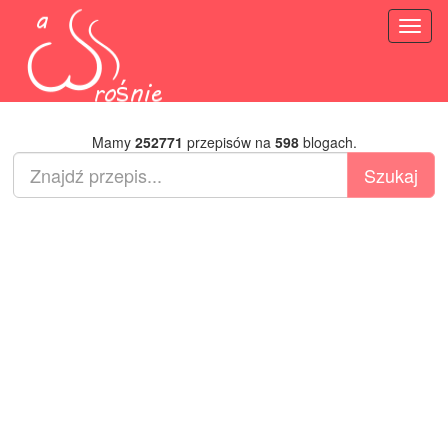
Toggl
naviga
Mamy
252771
przepisów na
598
blogach.