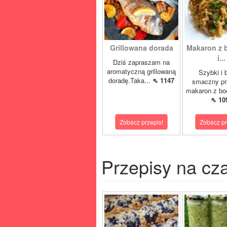
Grillowana dorada
Makaron z 
i...
Dziś zapraszam na
aromatyczną grillowaną
Szybki i 
doradę.Taka...
⇖ 1147
smaczny pr
makaron z boc
⇖ 10
Zobacz przepis!
Zobacz pr
Przepisy na cz