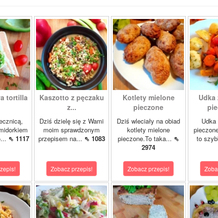
 tortilla
Kaszotto z pęczaku
Kotlety mielone
Udka 
z...
pieczone
pie
jecznicą,
Dziś dzielę się z Wami
Dziś wleciały na obiad
Udka 
midorkiem
moim sprawdzonym
kotlety mielone
pieczon
...
⇖ 1117
przepisem na...
⇖ 1083
pieczone.To taka...
⇖
to szybk
2974
zepis!
Zobacz przepis!
Zobacz przepis!
Zoba