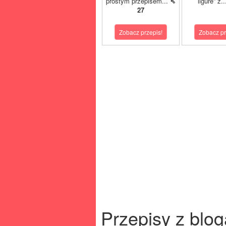
prostym przepisem...
⇖
ligure” z.
27
Zobacz przepis!
Zobacz pr
Przepisy z blog