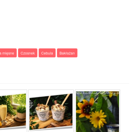
a mięsne
Czosnek
Cebula
Bakłażan