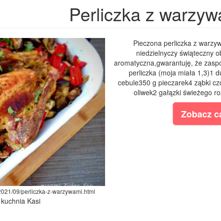
Perliczka z warzyw
Pieczona perliczka z warzy
niedzielnyczy świąteczny ob
aromatyczna,gwarantuję, że zaspok
perliczka (moja miała 1,3)1 
cebule350 g pieczarek4 ząbki cz
oliwek2 gałązki świeżego r
Zobacz ca
/2021/09/perliczka-z-warzywami.html
 kuchnia Kasi