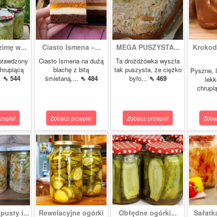
zimę w...
Ciasto Ismena –...
MEGA PUSZYSTA...
Krokody
prawdzony
Ciasto Ismena na dużą
Ta drożdżówka wyszła
chrupiącą
blachę z bitą
tak puszysta, że ciężko
Pyszne, l
..
⇖ 544
śmietaną,...
⇖ 484
było...
⇖ 469
lekk
chrupią
zepis!
Zobacz przepis!
Zobacz przepis!
Zoba
pusty i...
Rewelacyjne ogórki
Obłędne ogórki...
Sałatk