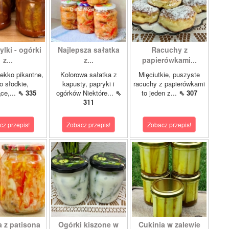
lki - ogórki
Najlepsza sałatka
Racuchy z
z...
z...
papierówkami...
ekko pikantne,
Kolorowa sałatka z
Mięciutkie, puszyste
o słodkie,
kapusty, papryki i
racuchy z papierówkami
ce,...
⇖ 335
ogórków Niektóre...
⇖
to jeden z...
⇖ 307
311
cz przepis!
Zobacz przepis!
Zobacz przepis!
a z patisona
Ogórki kiszone w
Cukinia w zalewie