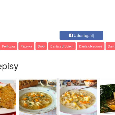
Udostępnij
Perliczka
Papryka
Drób
Dania z drobiem
Dania obiadowe
Dani
episy