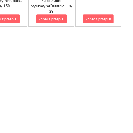
wymPrzepis...
kuleczkami
⇖ 150
ptysiowymiOstatnio...
⇖
29
cz przepis!
Zobacz przepis!
Zobacz przepis!