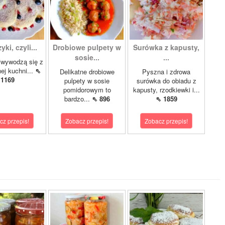
ki, czyli...
Drobiowe pulpety w
Surówka z kapusty,
sosie...
...
iwywodzą się z
nej kuchni...
⇖
Delikatne drobiowe
Pyszna i zdrowa
1169
pulpety w sosie
surówka do obiadu z
pomidorowym to
kapusty, rzodkiewki i...
bardzo...
⇖ 896
⇖ 1859
cz przepis!
Zobacz przepis!
Zobacz przepis!