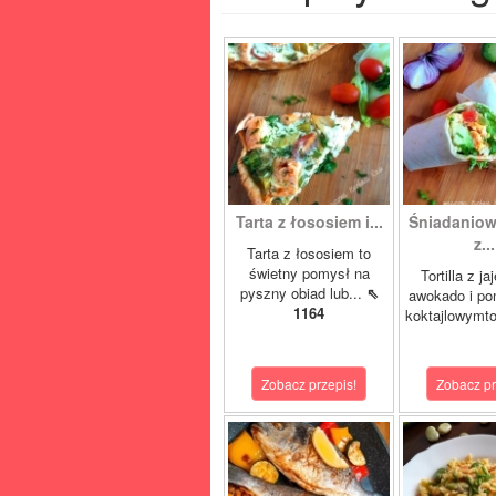
Tarta z łososiem i...
Śniadaniowa
z...
Tarta z łososiem to
świetny pomysł na
Tortilla z ja
pyszny obiad lub...
⇖
awokado i po
1164
koktajlowymto
Zobacz przepis!
Zobacz pr