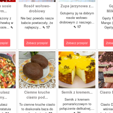
w sosie
Rosół wołowo-
Zupa jarzynowa z...
Gę
m...
drobiowy
Mil
Gotujemy ją na dobrym
rosole wołowo-
szony z
Nie bez powodu nasze
Gęsty F
drobiowym z naszego...
chewką w
babcie powtarzały, że
Mango (
⇖ 17
osie...
⇖
najlepszy...
⇖ 17
Gęsty
zepis!
Zobacz przepis!
Zobacz przepis!
Zoba
gulasz
Ciemne kruche
Sernik z kremem...
Ciasto 
y...
ciasto pod...
Sernik z kremem
pomarańczowym to
ulasz
To ciemne kruche ciasto
Ciasto D
połączenie delikatnej,...
ratatuia
to doskonała baza do
wiśnia
⇖ 31