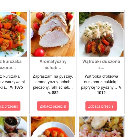
z kurczaka
Aromatyczny
Wątróbki duszona
czone...
schab...
z...
z kurczaka
Zapraszam na pyszny,
Wątróbka drobiowa
e z warzywami
aromatyczny schab
duszona z cukinią i
i i...
⇖ 1075
pieczony.Taki schab...
paprykę to pyszny...
⇖
⇖ 882
1012
cz przepis!
Zobacz przepis!
Zobacz przepis!