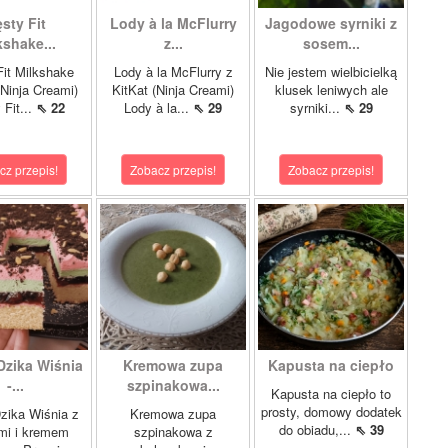
sty Fit
Lody à la McFlurry
Jagodowe syrniki z
kshake...
z...
sosem...
it Milkshake
Lody à la McFlurry z
Nie jestem wielbicielką
Ninja Creami)
KitKat (Ninja Creami)
klusek leniwych ale
 Fit...
⇖ 22
Lody à la...
⇖ 29
syrniki...
⇖ 29
cz przepis!
Zobacz przepis!
Zobacz przepis!
Dzika Wiśnia
Kremowa zupa
Kapusta na ciepło
-...
szpinakowa...
Kapusta na ciepło to
prosty, domowy dodatek
zika Wiśnia z
Kremowa zupa
do obiadu,...
⇖ 39
mi i kremem
szpinakowa z