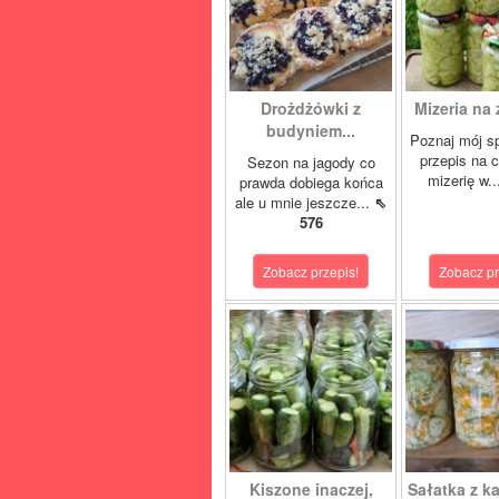
Drożdżówki z
Mizeria na 
budyniem...
Poznaj mój s
przepis na 
Sezon na jagody co
mizerię w.
prawda dobiega końca
ale u mnie jeszcze...
⇖
576
Zobacz przepis!
Zobacz pr
Kiszone inaczej,
Sałatka z ka