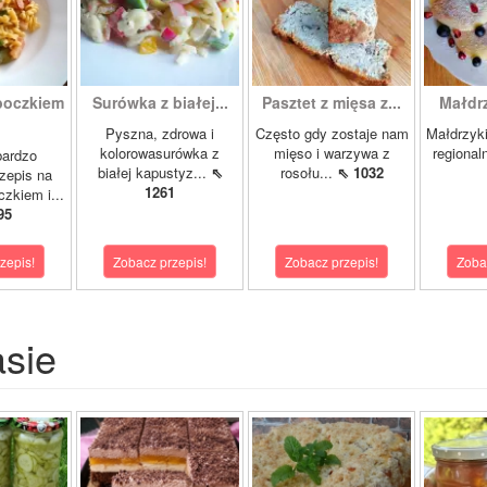
boczkiem
Surówka z białej...
Pasztet z mięsa z...
Małdrzy
Pyszna, zdrowa i
Często gdy zostaje nam
Małdrzyk
kolorowasurówka z
mięso i warzywa z
regional
bardzo
białej kapustyz...
⇖
rosołu...
⇖ 1032
zepis na
1261
zkiem i...
95
zepis!
Zobacz przepis!
Zobacz przepis!
Zoba
asie