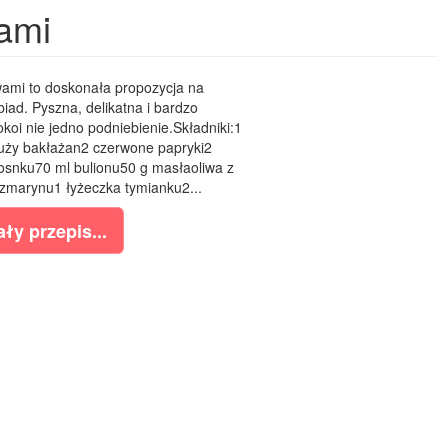
ami
wami to doskonała propozycja na
iad. Pyszna, delikatna i bardzo
oi nie jedno podniebienie.Składniki:1
duży bakłażan2 czerwone papryki2
osnku70 ml bulionu50 g masłaoliwa z
ozmarynu1 łyżeczka tymianku2...
ły przepis...