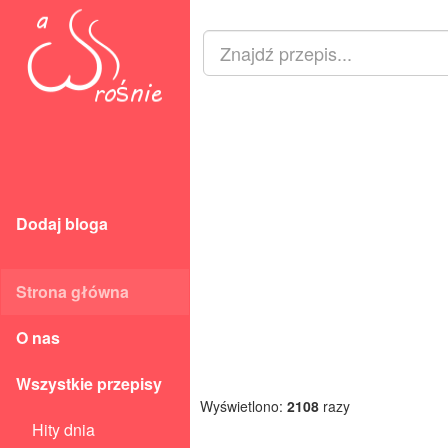
Dodaj bloga
Strona główna
O nas
Wszystkie przepisy
Wyświetlono:
2108
razy
Hity dnia