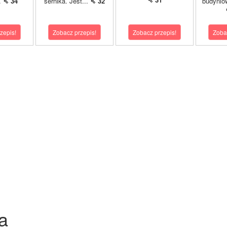
..
⇖ 34
sernika. Jest...
⇖ 32
budynio
zepis!
Zobacz przepis!
Zobacz przepis!
Zoba
a