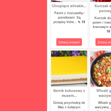
Chrupiące włoskie...
Kurczak 
porowy
Panini z mozzarellą i
pomidorami Są
Kurczak du
przepisy które...
⇖ 13
porem i mar
kremowym s
10
Zobacz przepis!
Zobacz pr
Sernik kokosowy z
Włoski 
musem...
warzywn
Dzisiaj przychodzę do
Włoski g
Was z kolejnym
warzywny „