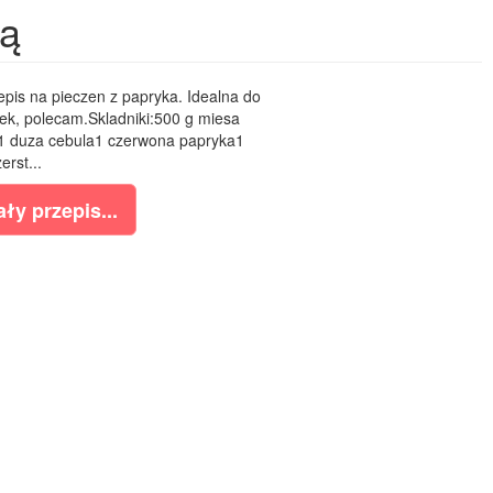
ką
epis na pieczen z papryka. Idealna do
ek, polecam.Skladniki:500 g miesa
1 duza cebula1 czerwona papryka1
erst...
ły przepis...