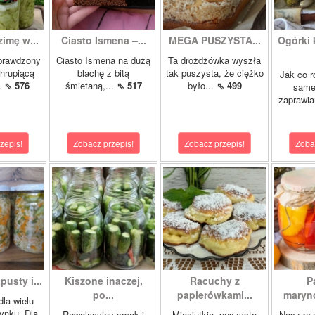
zimę w...
Ciasto Ismena –...
MEGA PUSZYSTA...
Ogórki
prawdzony
Ciasto Ismena na dużą
Ta drożdżówka wyszła
chrupiącą
blachę z bitą
tak puszysta, że ciężko
Jak co r
..
⇖ 576
śmietaną,...
⇖ 517
było...
⇖ 499
samej
zaprawia
zepis!
Zobacz przepis!
Zobacz przepis!
Zoba
pusty i...
Kiszone inaczej,
Racuchy z
P
po...
papierówkami...
maryno
dla wielu
ynku. Dla
Rewelacyjny smak i
Mięciutkie, puszyste
Nasz prz