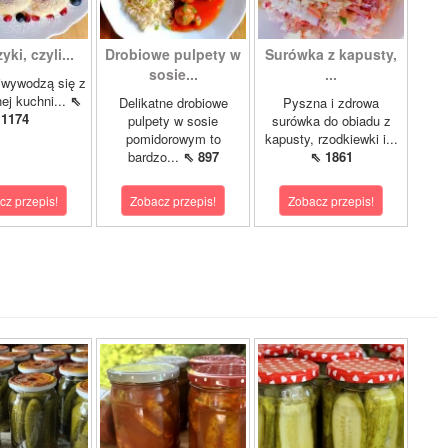
ki, czyli...
Drobiowe pulpety w
Surówka z kapusty,
sosie...
...
iwywodzą się z
nej kuchni...
⇖
Delikatne drobiowe
Pyszna i zdrowa
1174
pulpety w sosie
surówka do obiadu z
pomidorowym to
kapusty, rzodkiewki i...
bardzo...
⇖ 897
⇖ 1861
cz przepis!
Zobacz przepis!
Zobacz przepis!