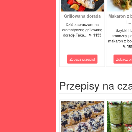
Grillowana dorada
Makaron z 
i...
Dziś zapraszam na
aromatyczną grillowaną
Szybki i 
doradę.Taka...
⇖ 1155
smaczny pr
makaron z boc
⇖ 10
Zobacz przepis!
Zobacz pr
Przepisy na cz