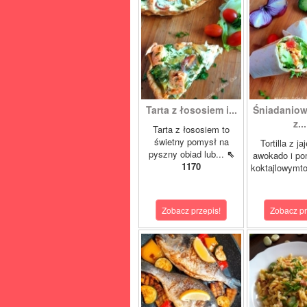
Tarta z łososiem i...
Śniadaniowa
z...
Tarta z łososiem to
świetny pomysł na
Tortilla z ja
pyszny obiad lub...
⇖
awokado i po
1170
koktajlowymto
Zobacz przepis!
Zobacz pr