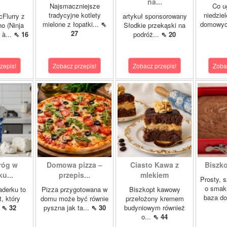
na...
Najsmaczniejsze
Co u
tradycyjne kotlety
niedzie
cFlurry z
artykuł sponsorowany
mielone z łopatki...
⇖
domowych
o (Ninja
Słodkie przekąski na
27
 à...
⇖ 16
podróż...
⇖ 20
zepis!
Zobacz przepis!
Zobacz przepis!
Zoba
róg w
Domowa pizza –
Ciasto Kawa z
Biszk
u...
przepis...
mlekiem
Prosty, 
o smak
aderku to
Pizza przygotowana w
Biszkopt kawowy
baza do
t, który
domu może być równie
przełożony kremem
.
⇖ 32
pyszna jak ta...
⇖ 30
budyniowym również
o...
⇖ 44