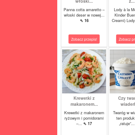
włoski...
z...
Panna cotta amaretto –
Lody à la M
włoski deser w nowej...
Kinder Buen
⇖ 16
Creami) Lody
Zobacz przepis!
Zobacz pr
Krewetki z
Czy twa
makaronem...
wiaderk
Krewetki z makaronem
Twaróg w wi
ryżowym i pomidorami
ten produk
–...
⇖ 17
„ratuje”..