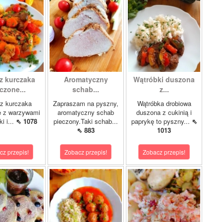
z kurczaka
Aromatyczny
Wątróbki duszona
czone...
schab...
z...
z kurczaka
Zapraszam na pyszny,
Wątróbka drobiowa
e z warzywami
aromatyczny schab
duszona z cukinią i
i i...
⇖ 1078
pieczony.Taki schab...
paprykę to pyszny...
⇖
⇖ 883
1013
cz przepis!
Zobacz przepis!
Zobacz przepis!