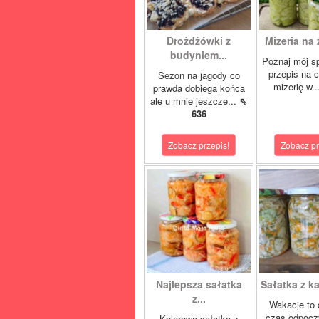
Drożdżówki z
Mizeria na 
budyniem...
Poznaj mój s
przepis na 
Sezon na jagody co
mizerię w.
prawda dobiega końca
ale u mnie jeszcze...
⇖
636
Zobacz przepis!
Zobacz pr
Najlepsza sałatka
Sałatka z ka
z...
Wakacje to 
czas odpocz
Kolorowa sałatka z