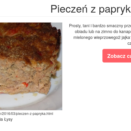
Pieczeń z papry
Prosty, tani i bardzo smaczny prz
obiadu lub na zimno do kanap
mielonego wieprzowego2 jajka
cz
Zobacz ca
om/2016/03/pieczen-z-papryka.html
ia Łysy