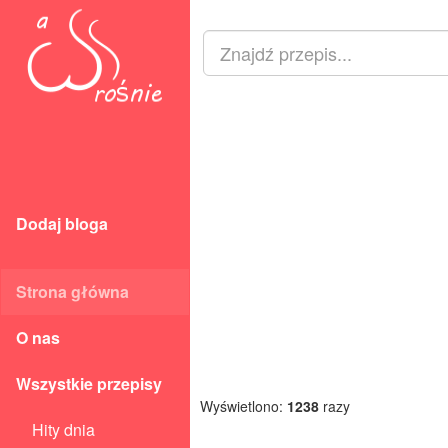
Dodaj bloga
Strona główna
O nas
Wszystkie przepisy
Wyświetlono:
1238
razy
Hity dnia