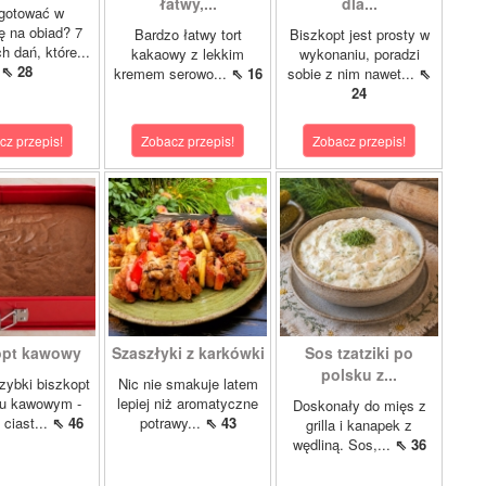
łatwy,...
dla...
gotować w
lę na obiad? 7
Bardzo łatwy tort
Biszkopt jest prosty w
 dań, które...
kakaowy z lekkim
wykonaniu, poradzi
⇖ 28
kremem serowo...
⇖ 16
sobie z nim nawet...
⇖
24
cz przepis!
Zobacz przepis!
Zobacz przepis!
opt kawowy
Szaszłyki z karkówki
Sos tzatziki po
polsku z...
szybki biszkopt
Nic nie smakuje latem
u kawowym -
lepiej niż aromatyczne
Doskonały do mięs z
 ciast...
⇖ 46
potrawy...
⇖ 43
grilla i kanapek z
wędliną. Sos,...
⇖ 36