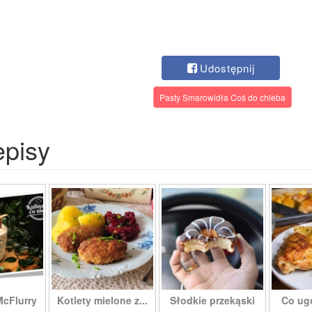
Udostępnij
Pasty Smarowidła Coś do chleba
episy
McFlurry
Kotlety mielone z...
Słodkie przekąski
Co ug