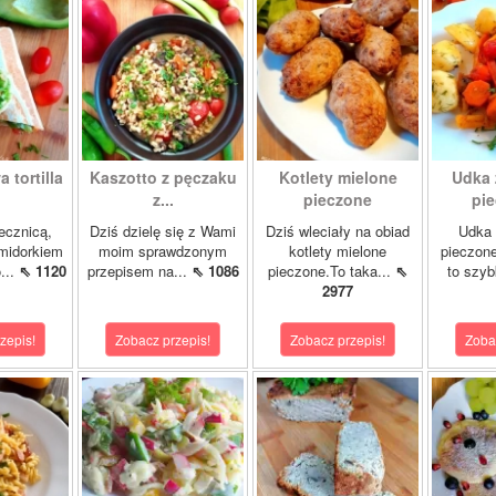
 tortilla
Kaszotto z pęczaku
Kotlety mielone
Udka 
z...
pieczone
pie
jecznicą,
Dziś dzielę się z Wami
Dziś wleciały na obiad
Udka 
midorkiem
moim sprawdzonym
kotlety mielone
pieczon
...
⇖ 1120
przepisem na...
⇖ 1086
pieczone.To taka...
⇖
to szybk
2977
zepis!
Zobacz przepis!
Zobacz przepis!
Zoba