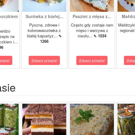
boczkiem
Surówka z białej...
Pasztet z mięsa z...
Małdrzy
Pyszna, zdrowa i
Często gdy zostaje nam
Małdrzyk
kolorowasurówka z
mięso i warzywa z
regional
bardzo
białej kapustyz...
⇖
rosołu...
⇖ 1034
zepis na
1266
zkiem i...
96
zepis!
Zobacz przepis!
Zobacz przepis!
Zoba
asie