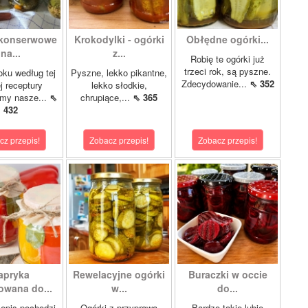
 konserwowe
Krokodylki - ogórki
Obłędne ogórki...
na...
z...
Robię te ogórki już
trzeci rok, są pyszne.
oku według tej
Pyszne, lekko pikantne,
Zdecydowanie...
⇖ 352
 receptury
lekko słodkie,
my nasze...
⇖
chrupiące,...
⇖ 365
432
cz przepis!
Zobacz przepis!
Zobacz przepis!
apryka
Rewelacyjne ogórki
Buraczki w occie
wana do...
w...
do...
epis pochodzi
Ogórki z przyprawą
Bardzo takie lubię