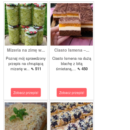
Mizeria na zimę w...
Ciasto Ismena –...
Poznaj mój sprawdzony
Ciasto Ismena na dużą
przepis na chrupiącą
blachę z bitą
mizerię w...
⇖ 511
śmietaną,...
⇖ 450
Zobacz przepis!
Zobacz przepis!