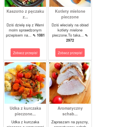
Kaszotto z pęczaku
Kotlety mielone
z...
pieczone
Dziś dzielę się z Wami
Dziś wleciały na obiad
moim sprawdzonym
kotlety mielone
przepisem na...
⇖ 1081
pieczone.To taka...
⇖
2972
Zobacz przepis!
Zobacz przepis!
Udka z kurczaka
Aromatyczny
pieczone...
schab...
Udka z kurczaka
Zapraszam na pyszny,
pieczone z warzywami
aromatyczny schab