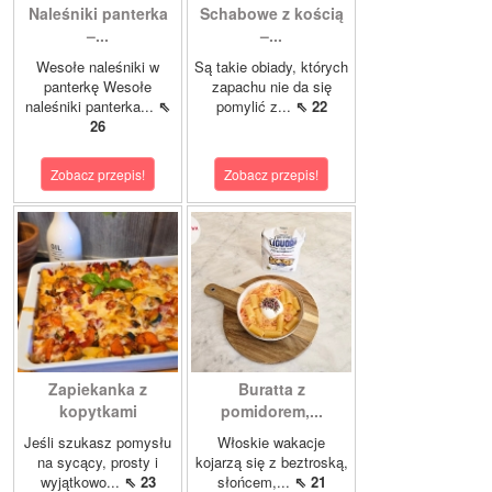
Naleśniki panterka
Schabowe z kością
–...
–...
Wesołe naleśniki w
Są takie obiady, których
panterkę Wesołe
zapachu nie da się
naleśniki panterka...
⇖
pomylić z...
⇖ 22
26
Zobacz przepis!
Zobacz przepis!
Zapiekanka z
Buratta z
kopytkami
pomidorem,...
Jeśli szukasz pomysłu
Włoskie wakacje
na sycący, prosty i
kojarzą się z beztroską,
wyjątkowo...
⇖ 23
słońcem,...
⇖ 21