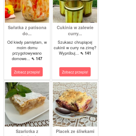
Sałatka z patisona
Cukinia w zalewie
do...
curry...
Od kiedy pamiętam, w
Szukasz chrupiącej
moim domu
cukinii w curry na zimę?
przygotowywano
Wypróbuj...
⇖ 141
domowe...
⇖ 147
Zobacz przepis!
Zobacz przepis!
Szarlotka z
Placek ze śliwkami