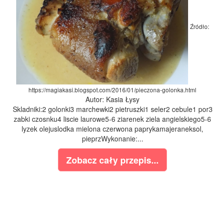
Źródło:
https://magiakasi.blogspot.com/2016/01/pieczona-golonka.html
Autor: Kasia Łysy
Skladniki:2 golonki3 marchewki2 pietruszki1 seler2 cebule1 por3
zabki czosnku4 liscie laurowe5-6 ziarenek ziela angielskiego5-6
lyzek olejuslodka mielona czerwona paprykamajeraneksol,
pieprzWykonanie:...
Zobacz cały przepis...