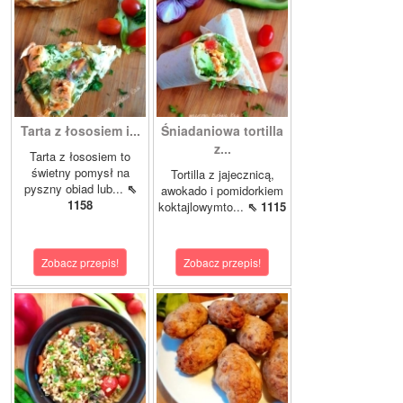
Tarta z łososiem i...
Śniadaniowa tortilla
z...
Tarta z łososiem to
świetny pomysł na
Tortilla z jajecznicą,
pyszny obiad lub...
⇖
awokado i pomidorkiem
1158
koktajlowymto...
⇖ 1115
Zobacz przepis!
Zobacz przepis!