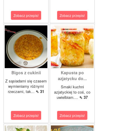
Zobacz przepis!
Zobacz przepis!
Bigos z cukinii
Kapusta po
azjatycku do...
Z sąsiadami się czasem
wymieniamy różnymi
Smaki kuchni
rzeczami, tak...
⇖ 31
azjatyckiej to coś, co
uwielbiam....
⇖ 37
Zobacz przepis!
Zobacz przepis!