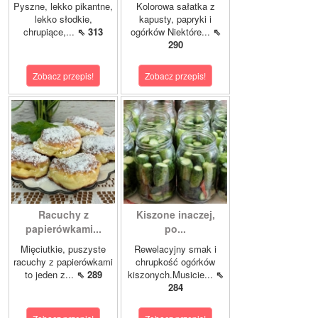
Pyszne, lekko pikantne,
Kolorowa sałatka z
lekko słodkie,
kapusty, papryki i
chrupiące,...
⇖ 313
ogórków Niektóre...
⇖
290
Zobacz przepis!
Zobacz przepis!
Racuchy z
Kiszone inaczej,
papierówkami...
po...
Mięciutkie, puszyste
Rewelacyjny smak i
racuchy z papierówkami
chrupkość ogórków
to jeden z...
⇖ 289
kiszonych.Musicie...
⇖
284