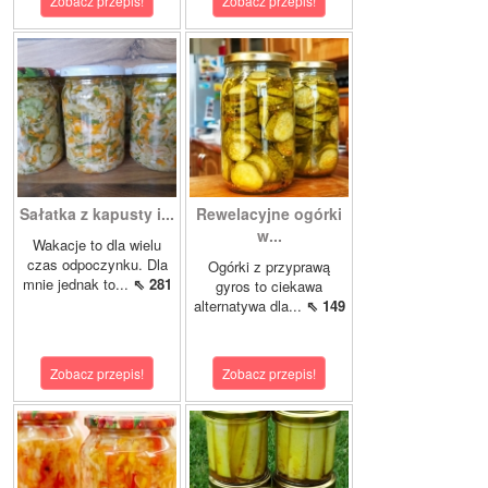
Zobacz przepis!
Zobacz przepis!
Sałatka z kapusty i...
Rewelacyjne ogórki
w...
Wakacje to dla wielu
czas odpoczynku. Dla
Ogórki z przyprawą
mnie jednak to...
⇖ 281
gyros to ciekawa
alternatywa dla...
⇖ 149
Zobacz przepis!
Zobacz przepis!