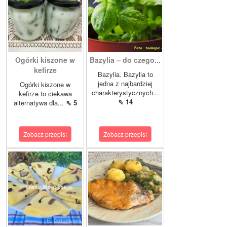
Ogórki kiszone w
Bazylia – do czego...
kefirze
Bazylia. Bazylia to
jedna z najbardziej
Ogórki kiszone w
charakterystycznych...
kefirze to ciekawa
⇖ 14
alternatywa dla...
⇖ 5
Zobacz przepis!
Zobacz przepis!