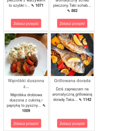
to szybki i...
⇖ 1071
pieczony.Taki schab...
⇖ 882
Zobacz przepis!
Zobacz przepis!
Wątróbki duszona
Grillowana dorada
z...
Dziś zapraszam na
aromatyczną grillowaną
Wątróbka drobiowa
doradę.Taka...
⇖ 1142
duszona z cukinią i
paprykę to pyszny...
⇖
1009
Zobacz przepis!
Zobacz przepis!