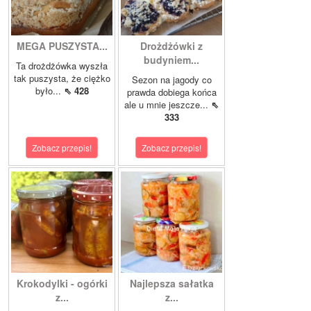
MEGA PUSZYSTA...
Drożdżówki z
budyniem...
Ta drożdżówka wyszła
tak puszysta, że ciężko
Sezon na jagody co
było...
⇖ 428
prawda dobiega końca
ale u mnie jeszcze...
⇖
333
Zobacz przepis!
Zobacz przepis!
Krokodylki - ogórki
Najlepsza sałatka
z...
z...