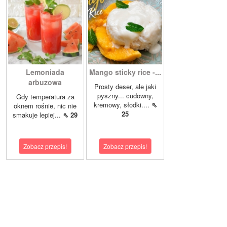
Lemoniada
Mango sticky rice -...
arbuzowa
Prosty deser, ale jaki
pyszny... cudowny,
Gdy temperatura za
kremowy, słodki....
⇖
oknem rośnie, nic nie
25
smakuje lepiej...
⇖ 29
Zobacz przepis!
Zobacz przepis!