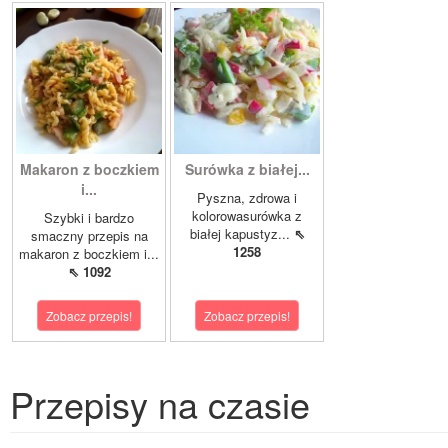
Makaron z boczkiem
Surówka z białej...
i...
Pyszna, zdrowa i
kolorowasurówka z
Szybki i bardzo
białej kapustyz...
⇖
smaczny przepis na
1258
makaron z boczkiem i...
⇖ 1092
Zobacz przepis!
Zobacz przepis!
Przepisy na czasie