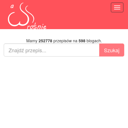
Toggl
naviga
Mamy
252778
przepisów na
598
blogach.