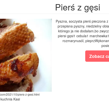
Pierś z gęsi
Pyszna, soczysta pierś pieczona z 
przepisna pyszny, niedzielny ob
którego ja nie dodałam,bo zwycz
piersi gęsi1 cebula1 marchewka1
rozmarynusól, pieprzWykonani
posi
Zobacz ca
.com/2021/10/piers-z-gesi.html
 kuchnia Kasi