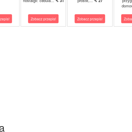
nostalgii: cebula...
⇖ 31
proste,...
⇖ 27
przy
domo
zepis!
Zobacz przepis!
Zobacz przepis!
Zoba
a