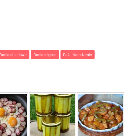
Dania obiadowe
Dania mięsne
Boże Narodzenie