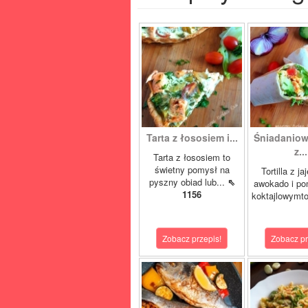
Tarta z łososiem i...
Śniadaniowa
z...
Tarta z łososiem to
świetny pomysł na
Tortilla z ja
pyszny obiad lub...
⇖
awokado i po
1156
koktajlowymto
Zobacz przepis!
Zobacz pr