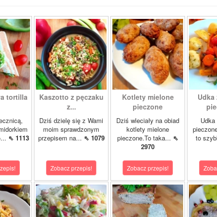
 tortilla
Kaszotto z pęczaku
Kotlety mielone
Udka 
z...
pieczone
pie
jecznicą,
Dziś dzielę się z Wami
Dziś wleciały na obiad
Udka 
midorkiem
moim sprawdzonym
kotlety mielone
pieczon
...
⇖ 1113
przepisem na...
⇖ 1079
pieczone.To taka...
⇖
to szybk
2970
zepis!
Zobacz przepis!
Zobacz przepis!
Zoba