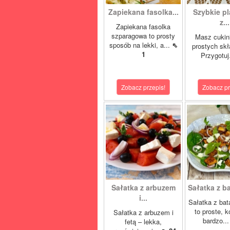
Zapiekana fasolka...
Szybkie pl
z...
Zapiekana fasolka
szparagowa to prosty
Masz cukini
sposób na lekki, a...
⇖
prostych sk
1
Przygotuj
Zobacz przepis!
Zobacz pr
Sałatka z arbuzem
Sałatka z ba
i...
Sałatka z bat
to proste, k
Sałatka z arbuzem i
bardzo..
fetą – lekka,