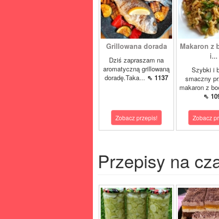
Grillowana dorada
Makaron z 
i...
Dziś zapraszam na
aromatyczną grillowaną
Szybki i 
doradę.Taka...
⇖ 1137
smaczny pr
makaron z boc
⇖ 10
Zobacz przepis!
Zobacz pr
Przepisy na cz