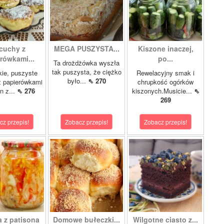
cuchy z
MEGA PUSZYSTA...
Kiszone inaczej,
rówkami...
po...
Ta drożdżówka wyszła
tak puszysta, że ciężko
kie, puszyste
Rewelacyjny smak i
było...
⇖ 270
z papierówkami
chrupkość ogórków
n z...
⇖ 276
kiszonych.Musicie...
⇖
269
cz przepis!
Zobacz przepis!
Zobacz przepis!
a z patisona
Domowe bułeczki...
Wilgotne ciasto z...