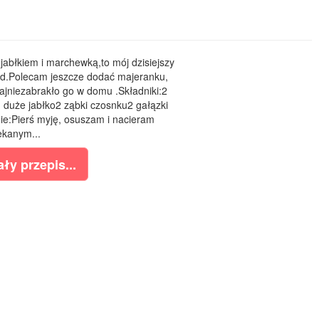
jabłkiem i marchewką,to mój dzisiejszy
iad.Polecam jeszcze dodać majeranku,
ajniezabrakło go w domu .Składniki:2
 duże jabłko2 ząbki czosnku2 gałązki
e:Pierś myję, osuszam i nacieram
ekanym...
ły przepis...