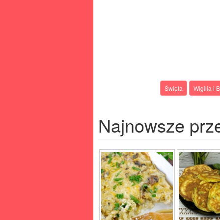
Święta
Wigilia i
Najnowsze prz