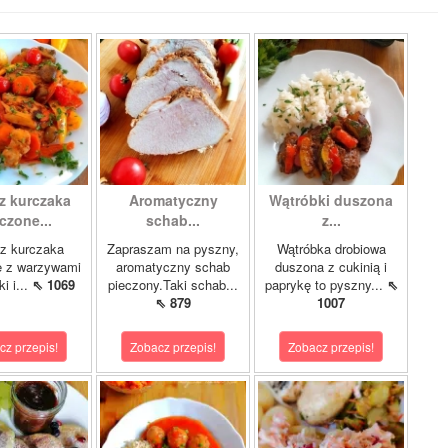
z kurczaka
Aromatyczny
Wątróbki duszona
czone...
schab...
z...
z kurczaka
Zapraszam na pyszny,
Wątróbka drobiowa
e z warzywami
aromatyczny schab
duszona z cukinią i
i i...
⇖ 1069
pieczony.Taki schab...
paprykę to pyszny...
⇖
⇖ 879
1007
cz przepis!
Zobacz przepis!
Zobacz przepis!