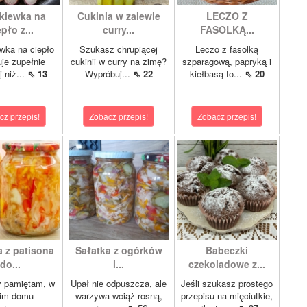
kiewka na
Cukinia w zalewie
LECZO Z
pło z...
curry...
FASOLKĄ...
wka na ciepło
Szukasz chrupiącej
Leczo z fasolką
je zupełnie
cukinii w curry na zimę?
szparagową, papryką i
j niż...
⇖ 13
Wypróbuj...
⇖ 22
kiełbasą to...
⇖ 20
cz przepis!
Zobacz przepis!
Zobacz przepis!
a z patisona
Sałatka z ogórków
Babeczki
do...
i...
czekoladowe z...
y pamiętam, w
Upał nie odpuszcza, ale
Jeśli szukasz prostego
im domu
warzywa wciąż rosną,
przepisu na mięciutkie,