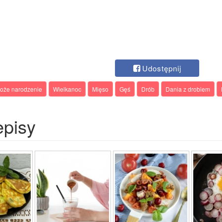
Udostępnij
 Boże narodzenie
Wielkanoc
Mięso
Gęś
Drób
Dania z drobiem
episy