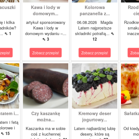
acuszki
Kawa i lody w
Kolorowa
Rzod
domowym...
panzanella z...
cie
ę i kilka
artykuł sponsorowany
06.08.2026 Magda
Rzodkie
ładników?
Kawa i lody w
Latem najprostsze
smaku
...
⇖ 1
domowym wydaniu –...
składniki potrafią...
⇖
inacze
⇖ 3
12
zepis!
Zobacz przepis!
Zobacz przepis!
Zoba
tatem i...
Czy kaszankę
Kremowy deser
Sałatk
można...
jogurtowy...
atem i fetą
olorowe i
Kaszanka ma w sobie
Latem najbardziej lubię
Od kied
.
⇖ 15
coś z kuchennej
desery, które są
mo