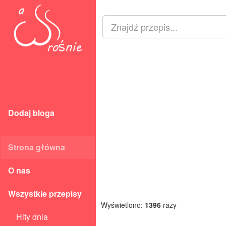
Dodaj bloga
Strona główna
O nas
Wszystkie przepisy
Wyświetlono:
1396
razy
Hity dnia