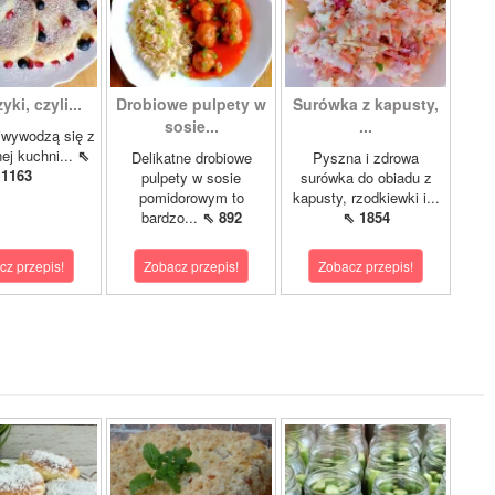
ki, czyli...
Drobiowe pulpety w
Surówka z kapusty,
sosie...
...
iwywodzą się z
nej kuchni...
⇖
Delikatne drobiowe
Pyszna i zdrowa
1163
pulpety w sosie
surówka do obiadu z
pomidorowym to
kapusty, rzodkiewki i...
bardzo...
⇖ 892
⇖ 1854
cz przepis!
Zobacz przepis!
Zobacz przepis!