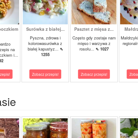
boczkiem
Surówka z białej...
Pasztet z mięsa z...
Małdrzy
Pyszna, zdrowa i
Często gdy zostaje nam
Małdrzyk
kolorowasurówka z
mięso i warzywa z
regional
bardzo
białej kapustyz...
⇖
rosołu...
⇖ 1027
zepis na
1255
zkiem i...
92
zepis!
Zobacz przepis!
Zobacz przepis!
Zoba
asie