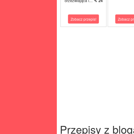
orzeźwiająca i...
⇖ 24
Zobacz przepis!
Zobacz pr
Przepisy z blog