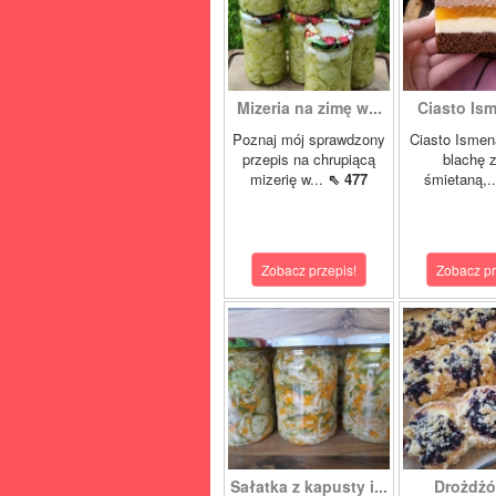
Mizeria na zimę w...
Ciasto Ism
Poznaj mój sprawdzony
Ciasto Ismen
przepis na chrupiącą
blachę z
mizerię w...
⇖ 477
śmietaną,.
Zobacz przepis!
Zobacz pr
Sałatka z kapusty i...
Drożdżó