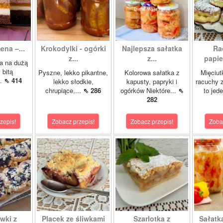
ena –...
Krokodylki - ogórki
Najlepsza sałatka
Ra
z...
z...
papie
a na dużą
 bitą
Pyszne, lekko pikantne,
Kolorowa sałatka z
Mięciut
..
⇖ 414
lekko słodkie,
kapusty, papryki i
racuchy 
chrupiące,...
⇖ 286
ogórków Niektóre...
⇖
to jede
282
zepis!
Zobacz przepis!
Zobacz przepis!
Zoba
wki z
Placek ze śliwkami
Szarlotka z
Sałatk