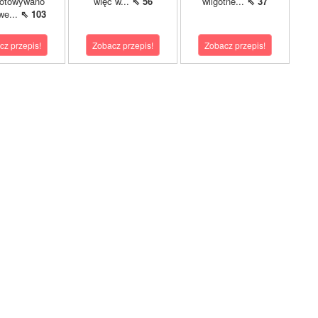
gotowywano
więc w...
⇖ 56
wilgotne...
⇖ 37
we...
⇖ 103
cz przepis!
Zobacz przepis!
Zobacz przepis!