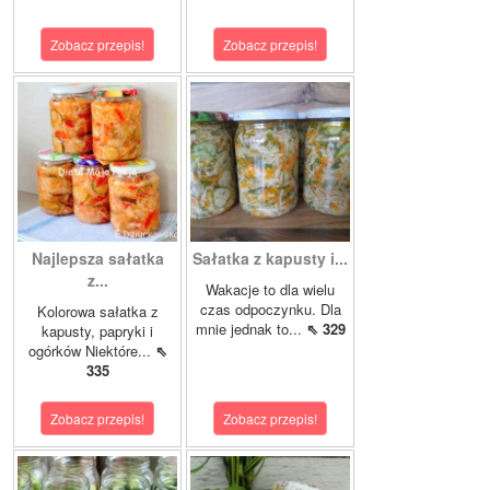
Zobacz przepis!
Zobacz przepis!
Najlepsza sałatka
Sałatka z kapusty i...
z...
Wakacje to dla wielu
czas odpoczynku. Dla
Kolorowa sałatka z
mnie jednak to...
⇖ 329
kapusty, papryki i
ogórków Niektóre...
⇖
335
Zobacz przepis!
Zobacz przepis!