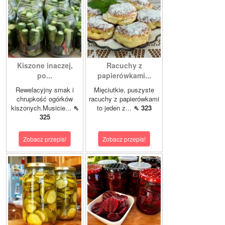
Kiszone inaczej,
Racuchy z
po...
papierówkami...
Rewelacyjny smak i
Mięciutkie, puszyste
chrupkość ogórków
racuchy z papierówkami
kiszonych.Musicie...
⇖
to jeden z...
⇖ 323
325
Zobacz przepis!
Zobacz przepis!