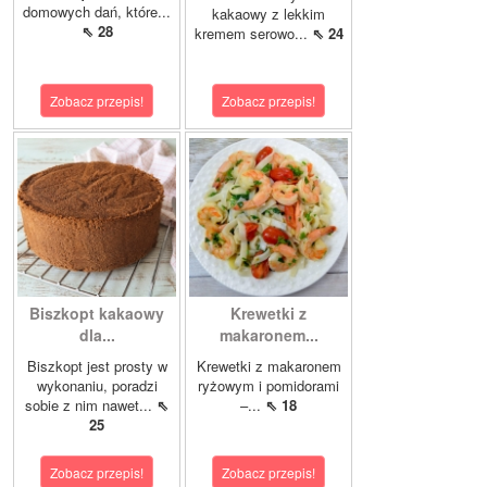
domowych dań, które...
kakaowy z lekkim
⇖ 28
kremem serowo...
⇖ 24
Zobacz przepis!
Zobacz przepis!
Biszkopt kakaowy
Krewetki z
dla...
makaronem...
Biszkopt jest prosty w
Krewetki z makaronem
wykonaniu, poradzi
ryżowym i pomidorami
sobie z nim nawet...
⇖
–...
⇖ 18
25
Zobacz przepis!
Zobacz przepis!