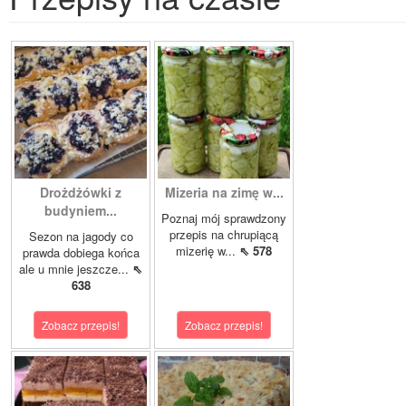
Drożdżówki z
Mizeria na zimę w...
budyniem...
Poznaj mój sprawdzony
przepis na chrupiącą
Sezon na jagody co
mizerię w...
⇖ 578
prawda dobiega końca
ale u mnie jeszcze...
⇖
638
Zobacz przepis!
Zobacz przepis!