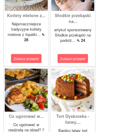
Kotlety mielone z...
Słodkie przekąski
na...
Najsmaczniejsze
tradycyjne kotlety
artykuł sponsorowany
mielone z łopatki...
⇖
Słodkie przekąski na
28
podróż...
⇖ 24
Zobacz przepis!
Zobacz przepis!
Co ugotować w...
Tort Dyskoteka -
łatwy,...
Co ugotować w
niedzielę na obiad? 7
Bardzo łatwy tort