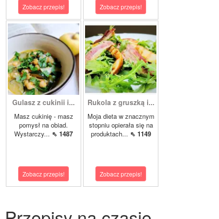
Zobacz przepis!
Zobacz przepis!
Gulasz z cukinii i...
Rukola z gruszką i...
Masz cukinię - masz
Moja dieta w znacznym
pomysł na obiad.
stopniu opierała się na
Wystarczy...
⇖ 1487
produktach...
⇖ 1149
Zobacz przepis!
Zobacz przepis!
Przepisy na czasie