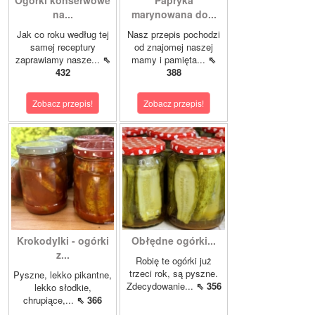
Ogórki konserwowe
Papryka
na...
marynowana do...
Jak co roku według tej
Nasz przepis pochodzi
samej receptury
od znajomej naszej
zaprawiamy nasze...
⇖
mamy i pamięta...
⇖
432
388
Zobacz przepis!
Zobacz przepis!
Krokodylki - ogórki
Obłędne ogórki...
z...
Robię te ogórki już
trzeci rok, są pyszne.
Pyszne, lekko pikantne,
Zdecydowanie...
⇖ 356
lekko słodkie,
chrupiące,...
⇖ 366