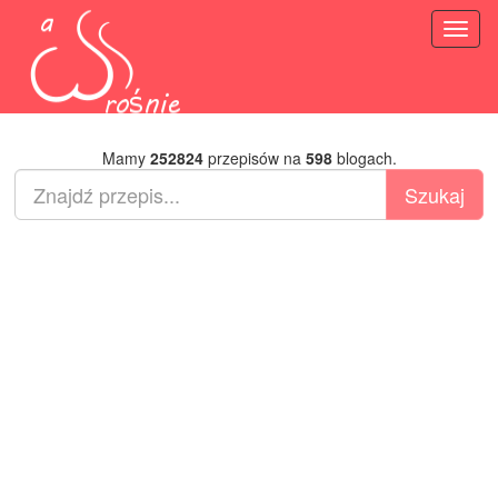
Toggl
naviga
Mamy
252824
przepisów na
598
blogach.