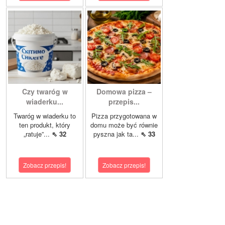
Czy twaróg w
Domowa pizza –
wiaderku...
przepis...
Twaróg w wiaderku to
Pizza przygotowana w
ten produkt, który
domu może być równie
„ratuje”...
⇖ 32
pyszna jak ta...
⇖ 33
Zobacz przepis!
Zobacz przepis!