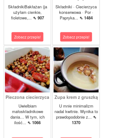
SkładnikiBakłażan (ja
Składniki · Ciecierzyca
użyłam cienkie,
konserwowa · Por ·
fioletowe,...
⇖ 907
Papryka...
⇖ 1484
Zobacz przepis!
Zobacz przepis!
Pieczona ciecierzyca
Zupa krem z gruszką
Uwielbiam
U mnie minimalizm
małoskładnikowe
nadal kwitnie. Wynika to
dania… W tym, ich
prawdopodobnie z...
⇖
ilość...
⇖ 1066
1370