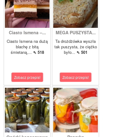
Ciasto Ismena –...
MEGA PUSZYSTA...
Ciasto Ismena na dużą
Ta drożdżówka wyszła
blachę z bitą
tak puszysta, że ciężko
śmietaną,...
⇖ 518
było...
⇖ 501
Zobacz przepis!
Zobacz przepis!