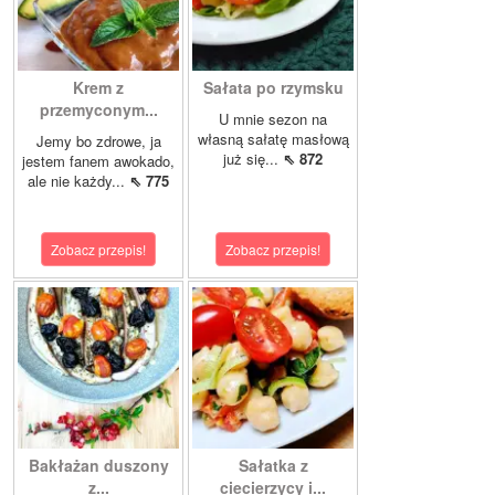
Krem z
Sałata po rzymsku
przemyconym...
U mnie sezon na
własną sałatę masłową
Jemy bo zdrowe, ja
już się...
⇖ 872
jestem fanem awokado,
ale nie każdy...
⇖ 775
Zobacz przepis!
Zobacz przepis!
Bakłażan duszony
Sałatka z
z...
ciecierzycy i...