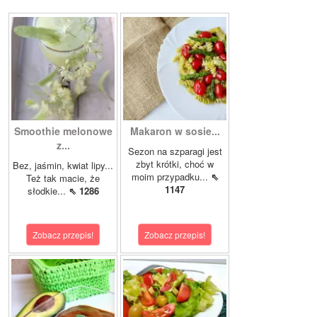
Smoothie melonowe
Makaron w sosie...
z...
Sezon na szparagi jest
zbyt krótki, choć w
Bez, jaśmin, kwiat lipy...
moim przypadku...
⇖
Też tak macie, że
1147
słodkie...
⇖ 1286
Zobacz przepis!
Zobacz przepis!