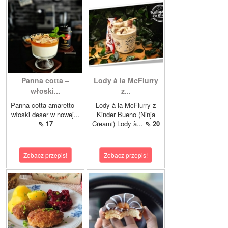
Panna cotta –
Lody à la McFlurry
włoski...
z...
Panna cotta amaretto –
Lody à la McFlurry z
włoski deser w nowej...
Kinder Bueno (Ninja
⇖ 17
Creami) Lody à...
⇖ 20
Zobacz przepis!
Zobacz przepis!