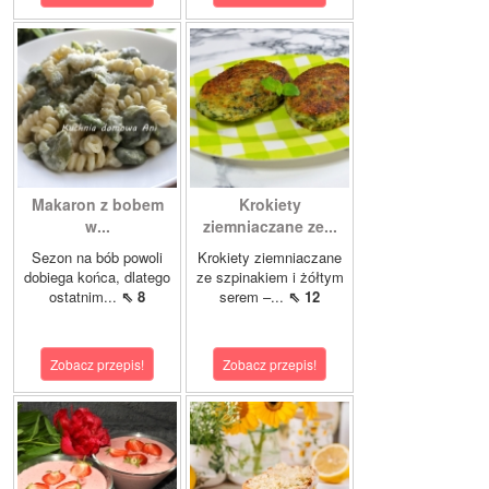
Makaron z bobem
Krokiety
w...
ziemniaczane ze...
Sezon na bób powoli
Krokiety ziemniaczane
dobiega końca, dlatego
ze szpinakiem i żółtym
ostatnim...
⇖ 8
serem –...
⇖ 12
Zobacz przepis!
Zobacz przepis!