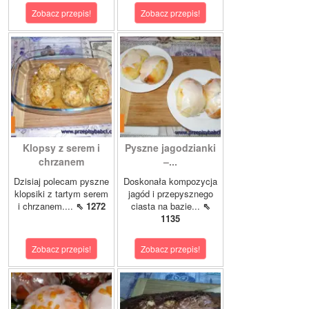
Zobacz przepis!
Zobacz przepis!
Klopsy z serem i
Pyszne jagodzianki
chrzanem
–...
Dzisiaj polecam pyszne
Doskonała kompozycja
klopsiki z tartym serem
jagód i przepysznego
i chrzanem....
⇖ 1272
ciasta na bazie...
⇖
1135
Zobacz przepis!
Zobacz przepis!