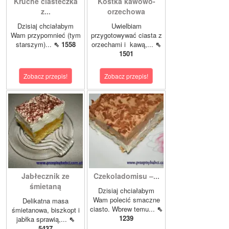
Kruche ciasteczka
Kostka kawowo-
z...
orzechowa
Dzisiaj chciałabym
Uwielbiam
Wam przypomnieć (tym
przygotowywać ciasta z
starszym)...
⇖ 1558
orzechami i kawą,...
⇖
1501
Zobacz przepis!
Zobacz przepis!
Jabłecznik ze
Czekoladomisu –...
śmietaną
Dzisiaj chciałabym
Wam polecić smaczne
Delikatna masa
ciasto. Wbrew temu...
⇖
śmietanowa, biszkopt i
1239
jabłka sprawią,...
⇖
5437