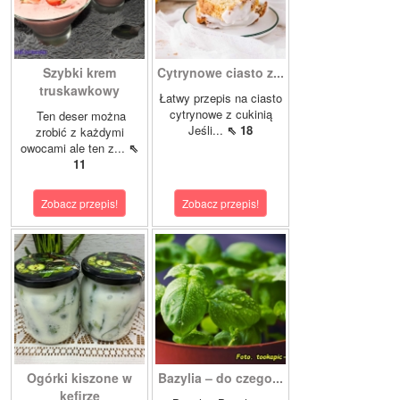
Szybki krem
Cytrynowe ciasto z...
truskawkowy
Łatwy przepis na ciasto
cytrynowe z cukinią
Ten deser można
Jeśli...
⇖ 18
zrobić z każdymi
owocami ale ten z...
⇖
11
Zobacz przepis!
Zobacz przepis!
Ogórki kiszone w
Bazylia – do czego...
kefirze