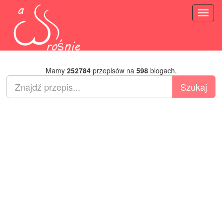
Toggl
naviga
Mamy
252784
przepisów na
598
blogach.