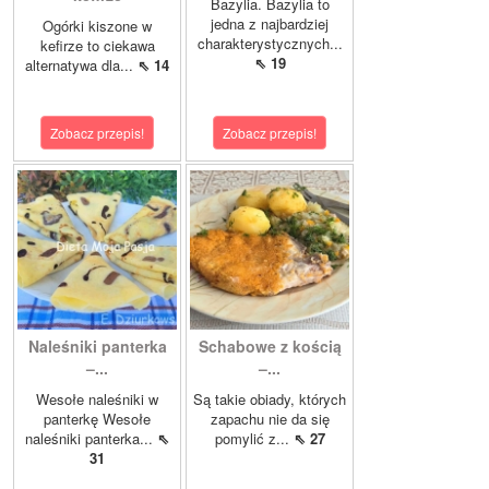
Bazylia. Bazylia to
jedna z najbardziej
Ogórki kiszone w
charakterystycznych...
kefirze to ciekawa
⇖ 19
alternatywa dla...
⇖ 14
Zobacz przepis!
Zobacz przepis!
Naleśniki panterka
Schabowe z kością
–...
–...
Wesołe naleśniki w
Są takie obiady, których
panterkę Wesołe
zapachu nie da się
naleśniki panterka...
⇖
pomylić z...
⇖ 27
31