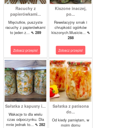
Racuchy z
Kiszone inaczej,
papierówkami...
po...
Mięciutkie, puszyste
Rewelacyjny smak i
racuchy z papierówkami
chrupkość ogórków
to jeden z...
⇖ 289
kiszonych.Musicie...
⇖
288
Zobacz przepis!
Zobacz przepis!
Sałatka z kapusty i...
Sałatka z patisona
do...
Wakacje to dla wielu
czas odpoczynku. Dla
Od kiedy pamiętam, w
mnie jednak to...
⇖ 282
moim domu