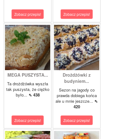
Zobacz przepis!
Zobacz przepis!
MEGA PUSZYSTA...
Drożdżówki z
budyniem...
Ta drożdżówka wyszła
tak puszysta, że ciężko
Sezon na jagody co
było...
⇖ 438
prawda dobiega końca
ale u mnie jeszcze...
⇖
420
Zobacz przepis!
Zobacz przepis!