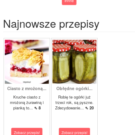
Innne
Najnowsze przepisy
Ciasto z mrożoną...
Obłędne ogórki...
Kruche ciasto z
Robię te ogórki już
mrożoną żurawiną i
trzeci rok, są pyszne.
pianką to...
⇖ 8
Zdecydowanie...
⇖ 20
Zobacz przepis!
Zobacz przepis!