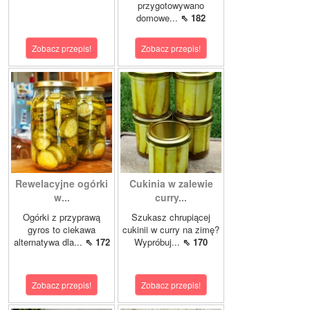
przygotowywano
domowe...
⇖ 182
Zobacz przepis!
Zobacz przepis!
Rewelacyjne ogórki
Cukinia w zalewie
w...
curry...
Ogórki z przyprawą
Szukasz chrupiącej
gyros to ciekawa
cukinii w curry na zimę?
alternatywa dla...
⇖ 172
Wypróbuj...
⇖ 170
Zobacz przepis!
Zobacz przepis!