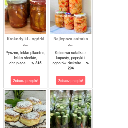
Krokodylki - ogórki
Najlepsza sałatka
z...
z...
Pyszne, lekko pikantne,
Kolorowa sałatka z
lekko słodkie,
kapusty, papryki i
chrupiące,...
⇖ 315
ogórków Niektóre...
⇖
294
Zobacz przepis!
Zobacz przepis!