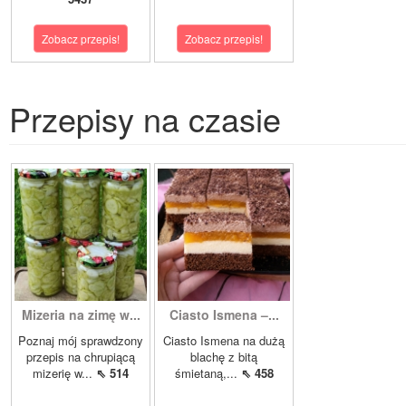
Zobacz przepis!
Zobacz przepis!
Przepisy na czasie
Mizeria na zimę w...
Ciasto Ismena –...
Poznaj mój sprawdzony
Ciasto Ismena na dużą
przepis na chrupiącą
blachę z bitą
mizerię w...
⇖ 514
śmietaną,...
⇖ 458