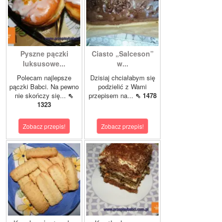
Pyszne pączki
Ciasto „Salceson”
luksusowe...
w...
Polecam najlepsze
Dzisiaj chciałabym się
pączki Babci. Na pewno
podzielić z Wami
nie skończy się...
⇖
przepisem na...
⇖ 1478
1323
Zobacz przepis!
Zobacz przepis!