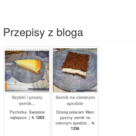
Przepisy z bloga
Szybki i prosty
Sernik na ciemnym
sernik...
spodzie
Pychotka. Swojskie
Dzisiaj polecam Wam
najlepsze :)
⇖ 1263
pyszny sernik na
ciemnym spodzie...
⇖
1336