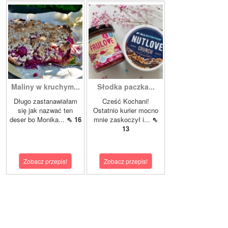
Maliny w kruchym...
Słodka paczka...
Długo zastanawiałam
Cześć Kochani!
się jak nazwać ten
Ostatnio kurier mocno
deser bo Monika...
⇖ 16
mnie zaskoczył i...
⇖
13
Zobacz przepis!
Zobacz przepis!