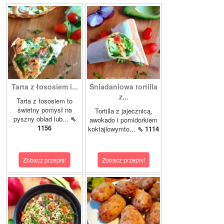
Tarta z łososiem i...
Śniadaniowa tortilla
z...
Tarta z łososiem to
świetny pomysł na
Tortilla z jajecznicą,
pyszny obiad lub...
⇖
awokado i pomidorkiem
1156
koktajlowymto...
⇖ 1114
Zobacz przepis!
Zobacz przepis!