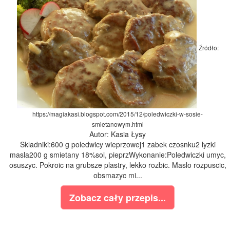
Źródło:
https://magiakasi.blogspot.com/2015/12/poledwiczki-w-sosie-
smietanowym.html
Autor: Kasia Łysy
Skladniki:600 g poledwicy wieprzowej1 zabek czosnku2 lyzki
masla200 g smietany 18%sol, pieprzWykonanie:Poledwiczki umyc,
osuszyc. Pokroic na grubsze plastry, lekko rozbic. Maslo rozpuscic,
obsmazyc mi...
Zobacz cały przepis...