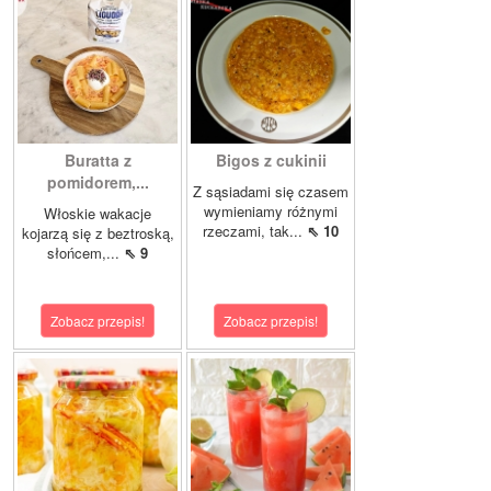
Buratta z
Bigos z cukinii
pomidorem,...
Z sąsiadami się czasem
wymieniamy różnymi
Włoskie wakacje
rzeczami, tak...
⇖ 10
kojarzą się z beztroską,
słońcem,...
⇖ 9
Zobacz przepis!
Zobacz przepis!