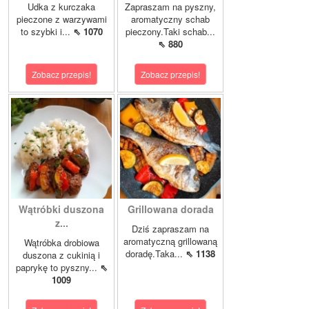
Udka z kurczaka
Zapraszam na pyszny,
pieczone z warzywami
aromatyczny schab
to szybki i...
⇖ 1070
pieczony.Taki schab...
⇖ 880
Zobacz przepis!
Zobacz przepis!
Wątróbki duszona
Grillowana dorada
z...
Dziś zapraszam na
aromatyczną grillowaną
Wątróbka drobiowa
doradę.Taka...
⇖ 1138
duszona z cukinią i
paprykę to pyszny...
⇖
1009