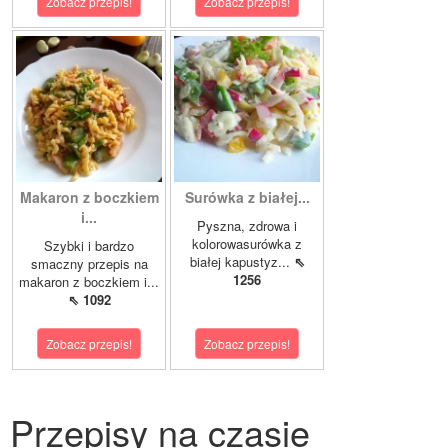
Zobacz przepis!
Zobacz przepis!
Makaron z boczkiem
Surówka z białej...
i...
Pyszna, zdrowa i
kolorowasurówka z
Szybki i bardzo
białej kapustyz...
⇖
smaczny przepis na
1256
makaron z boczkiem i...
⇖ 1092
Zobacz przepis!
Zobacz przepis!
Przepisy na czasie