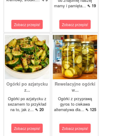
od znajomej naszej
mamy i pamięta...
⇖ 19
Zobacz przepis!
Zobacz przepis!
Ogórki po azjatycku
Rewelacyjne ogórki
z...
w...
Ogórki po azjatycku z
Ogórki z przyprawą
sezamem to przykład
gyros to ciekawa
na to, jak z...
⇖ 20
alternatywa dla...
⇖ 125
Zobacz przepis!
Zobacz przepis!