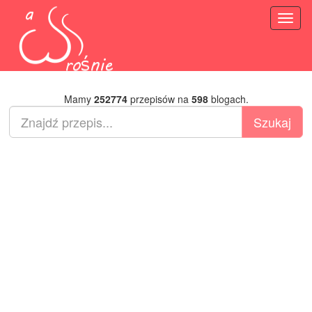
Toggl
naviga
Mamy
252774
przepisów na
598
blogach.