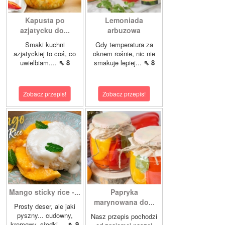
Kapusta po
Lemoniada
azjatycku do...
arbuzowa
Smaki kuchni
Gdy temperatura za
azjatyckiej to coś, co
oknem rośnie, nic nie
uwielbiam....
⇖ 8
smakuje lepiej...
⇖ 8
Zobacz przepis!
Zobacz przepis!
Mango sticky rice -...
Papryka
marynowana do...
Prosty deser, ale jaki
pyszny... cudowny,
Nasz przepis pochodzi
kremowy, słodki....
⇖ 9