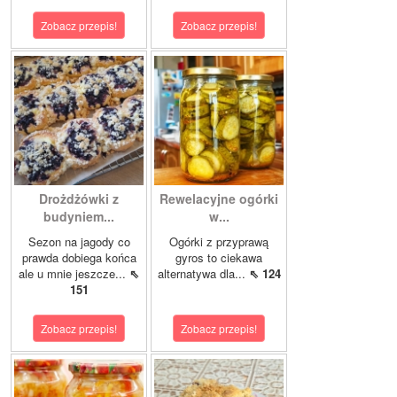
Zobacz przepis!
Zobacz przepis!
Drożdżówki z
Rewelacyjne ogórki
budyniem...
w...
Sezon na jagody co
Ogórki z przyprawą
prawda dobiega końca
gyros to ciekawa
ale u mnie jeszcze...
⇖
alternatywa dla...
⇖ 124
151
Zobacz przepis!
Zobacz przepis!