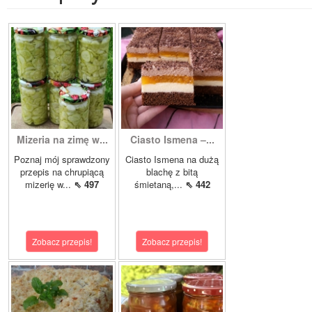
Mizeria na zimę w...
Ciasto Ismena –...
Poznaj mój sprawdzony
Ciasto Ismena na dużą
przepis na chrupiącą
blachę z bitą
mizerię w...
⇖ 497
śmietaną,...
⇖ 442
Zobacz przepis!
Zobacz przepis!