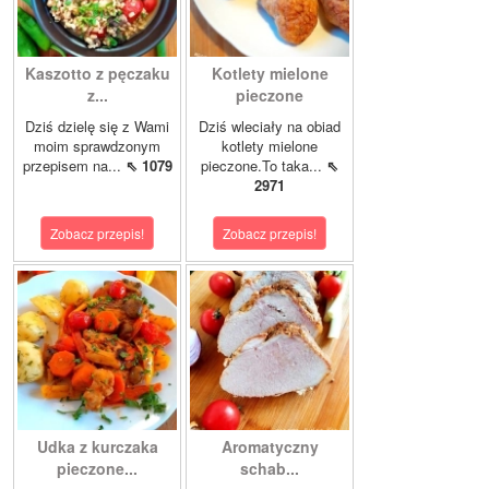
Kaszotto z pęczaku
Kotlety mielone
z...
pieczone
Dziś dzielę się z Wami
Dziś wleciały na obiad
moim sprawdzonym
kotlety mielone
przepisem na...
⇖ 1079
pieczone.To taka...
⇖
2971
Zobacz przepis!
Zobacz przepis!
Udka z kurczaka
Aromatyczny
pieczone...
schab...