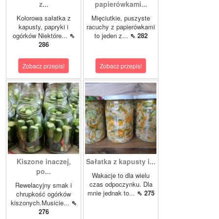
z...
papierówkami...
Kolorowa sałatka z
Mięciutkie, puszyste
kapusty, papryki i
racuchy z papierówkami
ogórków Niektóre...
⇖
to jeden z...
⇖ 282
286
Zobacz przepis!
Zobacz przepis!
Kiszone inaczej,
Sałatka z kapusty i...
po...
Wakacje to dla wielu
czas odpoczynku. Dla
Rewelacyjny smak i
mnie jednak to...
⇖ 275
chrupkość ogórków
kiszonych.Musicie...
⇖
276