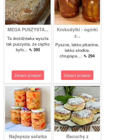
MEGA PUSZYSTA...
Krokodylki - ogórki
z...
Ta drożdżówka wyszła
tak puszysta, że ciężko
Pyszne, lekko pikantne,
było...
⇖ 395
lekko słodkie,
chrupiące,...
⇖ 294
Zobacz przepis!
Zobacz przepis!
Najlepsza sałatka
Racuchy z