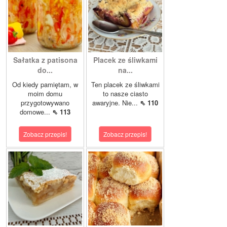
Sałatka z patisona
Placek ze śliwkami
do...
na...
Od kiedy pamiętam, w
Ten placek ze śliwkami
moim domu
to nasze ciasto
przygotowywano
awaryjne. Nie...
⇖ 110
domowe...
⇖ 113
Zobacz przepis!
Zobacz przepis!