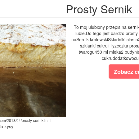
Prosty Sernik
To moj ulubiony przepis na sernik
lubie.Do tego jest bardzo prosty
naSernik krolewskiSkladniki:ciasto
szklanki cukru1 lyzeczka pro
twarogu450 ml mleka2 budynie1
cukrudodatkowocuk
Zobacz ca
.com/2018/04/prosty-sernik.html
ia Łysy