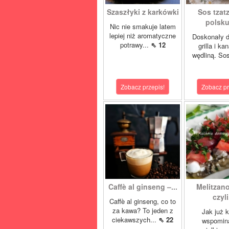
Szaszłyki z karkówki
Sos tzatz
polsku 
Nic nie smakuje latem
lepiej niż aromatyczne
Doskonały d
potrawy...
⇖ 12
grilla i ka
wędliną. Sos
Zobacz przepis!
Zobacz pr
Caffè al ginseng –...
Melitzano
czyli.
Caffè al ginseng, co to
za kawa? To jeden z
Jak już 
ciekawszych...
⇖ 22
wspomin