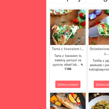
Tarta z łososiem i...
Śniadaniowa
z...
Tarta z łososiem to
świetny pomysł na
Tortilla z ja
pyszny obiad lub...
⇖
awokado i po
1166
koktajlowymto
Zobacz przepis!
Zobacz pr