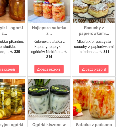
lki - ogórki
Najlepsza sałatka
Racuchy z
z...
z...
papierówkami...
ekko pikantne,
Kolorowa sałatka z
Mięciutkie, puszyste
o słodkie,
kapusty, papryki i
racuchy z papierówkami
ce,...
⇖ 339
ogórków Niektóre...
⇖
to jeden z...
⇖ 311
314
cz przepis!
Zobacz przepis!
Zobacz przepis!
cyjne ogórki
Ogórki kiszone w
Sałatka z patisona