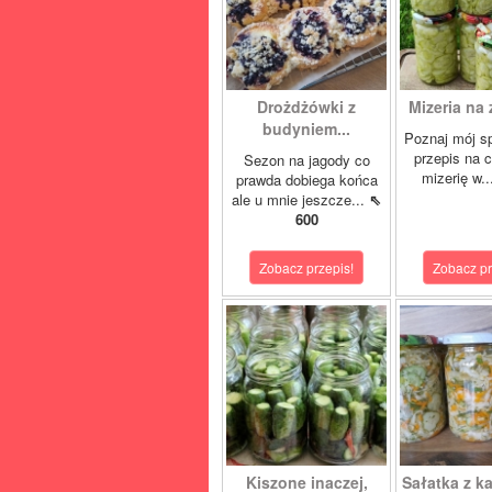
Drożdżówki z
Mizeria na 
budyniem...
Poznaj mój s
przepis na 
Sezon na jagody co
mizerię w.
prawda dobiega końca
ale u mnie jeszcze...
⇖
600
Zobacz przepis!
Zobacz pr
Kiszone inaczej,
Sałatka z ka