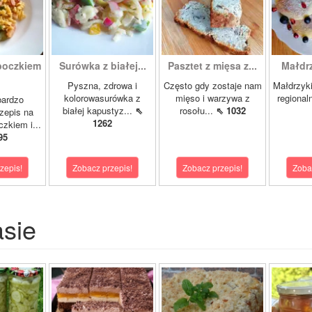
boczkiem
Surówka z białej...
Pasztet z mięsa z...
Małdrzy
Pyszna, zdrowa i
Często gdy zostaje nam
Małdrzyk
kolorowasurówka z
mięso i warzywa z
regional
bardzo
białej kapustyz...
⇖
rosołu...
⇖ 1032
zepis na
1262
zkiem i...
95
zepis!
Zobacz przepis!
Zobacz przepis!
Zoba
asie