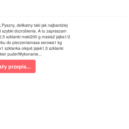
.Pyszny, delikatny taki jak najbardziej
 i szybki dozrobienia. A tu zapraszam
2,5 szklanki maki200 g masla2 jajka1/2
szku do pieczeniamasa serowa1 kg
 szklanka oleju6 jajek1,5 szklanki
ier puderWykonanie...
ły przepis...