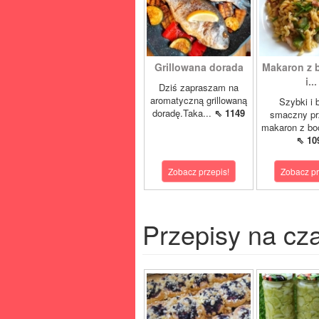
Grillowana dorada
Makaron z 
i...
Dziś zapraszam na
aromatyczną grillowaną
Szybki i 
doradę.Taka...
⇖ 1149
smaczny pr
makaron z boc
⇖ 10
Zobacz przepis!
Zobacz pr
Przepisy na cz