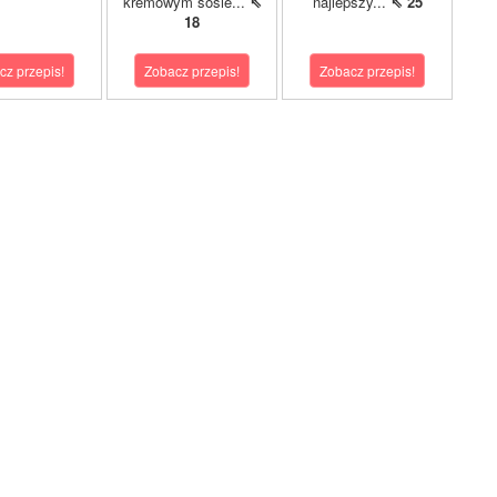
kremowym sosie...
⇖
najlepszy...
⇖ 25
18
cz przepis!
Zobacz przepis!
Zobacz przepis!