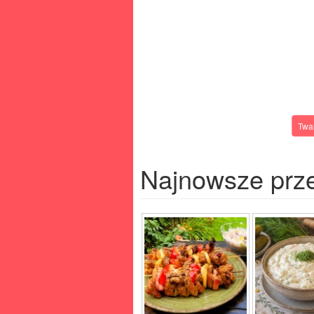
Twa
Najnowsze prz