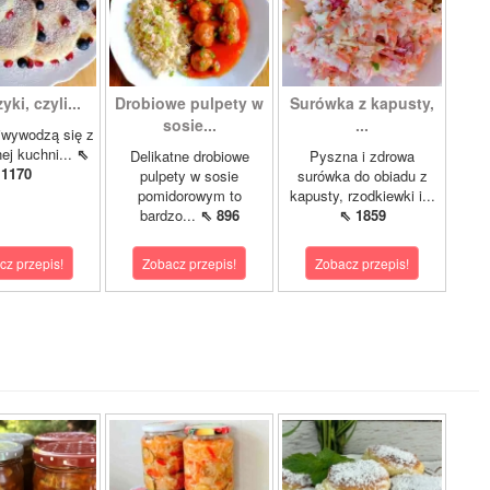
ki, czyli...
Drobiowe pulpety w
Surówka z kapusty,
sosie...
...
iwywodzą się z
nej kuchni...
⇖
Delikatne drobiowe
Pyszna i zdrowa
1170
pulpety w sosie
surówka do obiadu z
pomidorowym to
kapusty, rzodkiewki i...
bardzo...
⇖ 896
⇖ 1859
cz przepis!
Zobacz przepis!
Zobacz przepis!