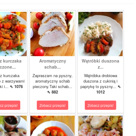
z kurczaka
Aromatyczny
Wątróbki duszona
czone...
schab...
z...
z kurczaka
Zapraszam na pyszny,
Wątróbka drobiowa
e z warzywami
aromatyczny schab
duszona z cukinią i
i i...
⇖ 1076
pieczony.Taki schab...
paprykę to pyszny...
⇖
⇖ 882
1012
cz przepis!
Zobacz przepis!
Zobacz przepis!