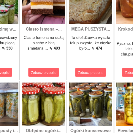
zimę w...
Ciasto Ismena –...
MEGA PUSZYSTA...
Krokody
prawdzony
Ciasto Ismena na dużą
Ta drożdżówka wyszła
chrupiącą
blachę z bitą
tak puszysta, że ciężko
Pyszne, l
..
⇖ 550
śmietaną,...
⇖ 493
było...
⇖ 474
lekk
chrupią
zepis!
Zobacz przepis!
Zobacz przepis!
Zoba
pusty i...
Obłędne ogórki...
Ogórki konserwowe
Rewela