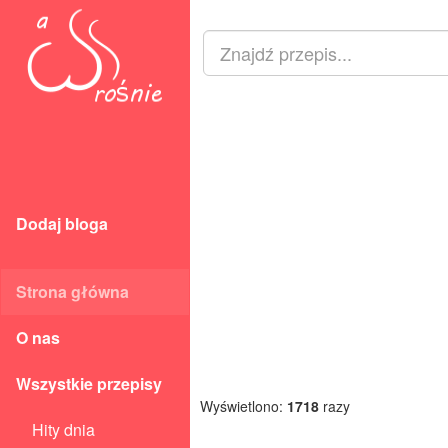
Dodaj bloga
Strona główna
O nas
Wszystkie przepisy
Wyświetlono:
1718
razy
Hity dnia