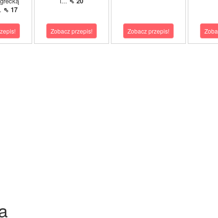
 grecką
i...
⇖ 20
..
⇖ 17
zepis!
Zobacz przepis!
Zobacz przepis!
Zoba
a