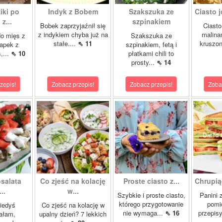
iki po
Indyk z Bobem
Szakszuka ze
Ciasto j
z...
szpinakiem
Bobek zaprzyjaźnił się
Ciasto
z indykiem chyba już na
malina
o mięs z
Szakszuka ze
stałe....
⇖ 11
kruszon
napek z
szpinakiem, fetą i
,...
⇖ 10
płatkami chili to
prosty...
⇖ 14
zepis!
Zobacz przepis!
Zobacz przepis!
Zoba
salata
Co zjeść na kolację
Proste ciasto z...
Chrupią
..
w...
Szybkie i proste ciasto,
Panini 
którego przygotowanie
pomi
kiedyś
Co zjeść na kolację w
nie wymaga...
⇖ 16
przepisy
ałam,
upalny dzień? 7 lekkich