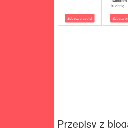
uwielbiam
kuchnię..
Zobacz przepis!
Zobacz pr
Przepisy z blog