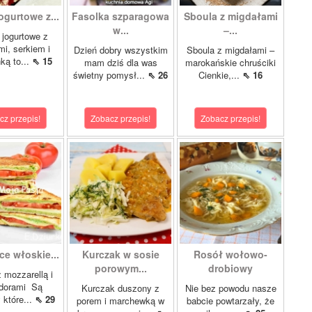
ogurtowe z...
Fasolka szparagowa
Sboula z migdałami
w...
–...
 jogurtowe z
mi, serkiem i
Dzień dobry wszystkim
Sboula z migdałami –
ką to...
⇖ 15
mam dziś dla was
marokańskie chruściki
świetny pomysł...
⇖ 26
Cienkie,...
⇖ 16
cz przepis!
Zobacz przepis!
Zobacz przepis!
ce włoskie...
Kurczak w sosie
Rosół wołowo-
porowym...
drobiowy
z mozzarellą i
dorami Są
Kurczak duszony z
Nie bez powodu nasze
 które...
⇖ 29
porem i marchewką w
babcie powtarzały, że