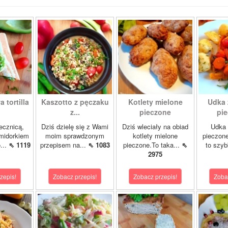
 tortilla
Kaszotto z pęczaku
Kotlety mielone
Udka 
z...
pieczone
pie
jecznicą,
Dziś dzielę się z Wami
Dziś wleciały na obiad
Udka 
midorkiem
moim sprawdzonym
kotlety mielone
pieczon
...
⇖ 1119
przepisem na...
⇖ 1083
pieczone.To taka...
⇖
to szybk
2975
zepis!
Zobacz przepis!
Zobacz przepis!
Zoba