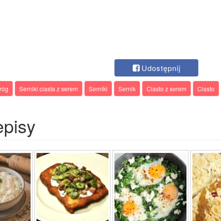
Udostępnij
róg
Serniki ciasta z serem
Serniki
Sernik
Ciasto z serem
Ciasto
episy