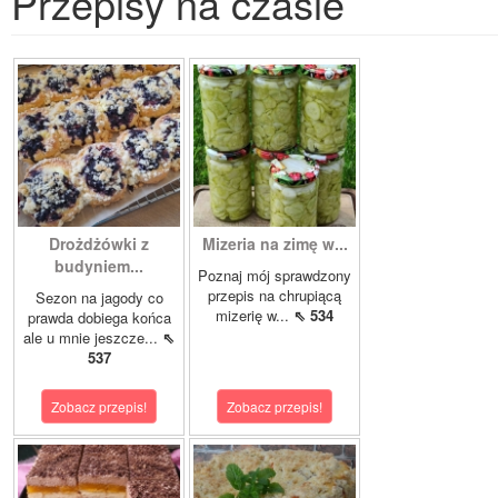
Przepisy na czasie
Drożdżówki z
Mizeria na zimę w...
budyniem...
Poznaj mój sprawdzony
przepis na chrupiącą
Sezon na jagody co
mizerię w...
⇖ 534
prawda dobiega końca
ale u mnie jeszcze...
⇖
537
Zobacz przepis!
Zobacz przepis!