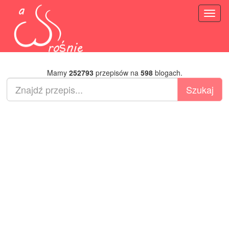
Toggl
naviga
Mamy
252793
przepisów na
598
blogach.