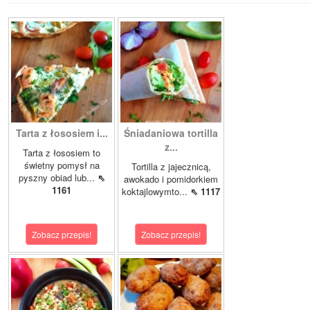
Tarta z łososiem i...
Śniadaniowa tortilla
z...
Tarta z łososiem to
świetny pomysł na
Tortilla z jajecznicą,
pyszny obiad lub...
⇖
awokado i pomidorkiem
1161
koktajlowymto...
⇖ 1117
Zobacz przepis!
Zobacz przepis!