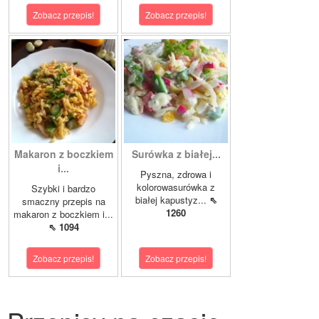
Zobacz przepis!
Zobacz przepis!
Makaron z boczkiem
Surówka z białej...
i...
Pyszna, zdrowa i
kolorowasurówka z
Szybki i bardzo
białej kapustyz...
⇖
smaczny przepis na
1260
makaron z boczkiem i...
⇖ 1094
Zobacz przepis!
Zobacz przepis!