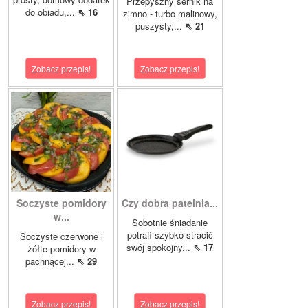
Przepyszny sernik na
do obiadu,...
⇖ 16
zimno - turbo malinowy,
puszysty,...
⇖ 21
Zobacz przepis!
Zobacz przepis!
Soczyste pomidory
Czy dobra patelnia...
w...
Sobotnie śniadanie
potrafi szybko stracić
Soczyste czerwone i
swój spokojny...
⇖ 17
żółte pomidory w
pachnącej...
⇖ 29
Zobacz przepis!
Zobacz przepis!