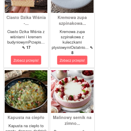
Ciasto Dzika Wiśnia
Kremowa zupa
-...
szpinakowa...
Ciasto Dzika Wiśnia z
Kremowa zupa
wiśniami i kremem
szpinakowa z
budyniowymPrzepis...
kuleczkami
⇖ 17
ptysiowymiOstatnio...
⇖
8
Zobacz przepis!
Zobacz przepis!
Kapusta na ciepło
Malinowy sernik na
zimno...
Kapusta na ciepło to
prosty, domowy dodatek