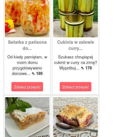
Sałatka z patisona
Cukinia w zalewie
do...
curry...
Od kiedy pamiętam, w
Szukasz chrupiącej
moim domu
cukinii w curry na zimę?
przygotowywano
Wypróbuj...
⇖ 178
domowe...
⇖ 189
Zobacz przepis!
Zobacz przepis!