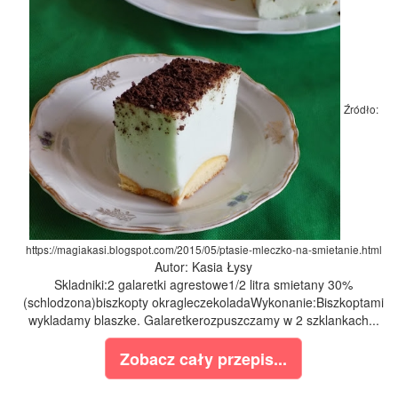
Źródło:
https://magiakasi.blogspot.com/2015/05/ptasie-mleczko-na-smietanie.html
Autor: Kasia Łysy
Skladniki:2 galaretki agrestowe1/2 litra smietany 30%
(schlodzona)biszkopty okragleczekoladaWykonanie:Biszkoptami
wykladamy blaszke. Galaretkerozpuszczamy w 2 szklankach...
Zobacz cały przepis...