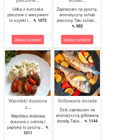
Udka z kurczaka
Zapraszam na pyszny,
pieczone z warzywami
aromatyczny schab
to szybki i...
⇖ 1072
pieczony.Taki schab...
⇖ 882
Zobacz przepis!
Zobacz przepis!
Wątróbki duszona
Grillowana dorada
z...
Dziś zapraszam na
aromatyczną grillowaną
Wątróbka drobiowa
doradę.Taka...
⇖ 1144
duszona z cukinią i
paprykę to pyszny...
⇖
1011