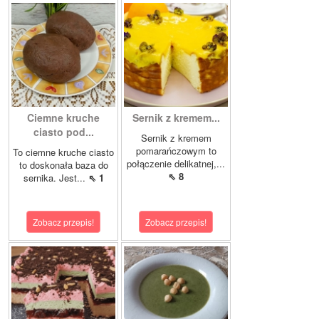
Ciemne kruche
Sernik z kremem...
ciasto pod...
Sernik z kremem
pomarańczowym to
To ciemne kruche ciasto
połączenie delikatnej,...
to doskonała baza do
⇖ 8
sernika. Jest...
⇖ 1
Zobacz przepis!
Zobacz przepis!