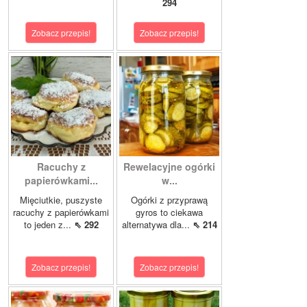
294
Zobacz przepis!
Zobacz przepis!
Racuchy z
Rewelacyjne ogórki
papierówkami...
w...
Mięciutkie, puszyste
Ogórki z przyprawą
racuchy z papierówkami
gyros to ciekawa
to jeden z...
⇖ 292
alternatywa dla...
⇖ 214
Zobacz przepis!
Zobacz przepis!