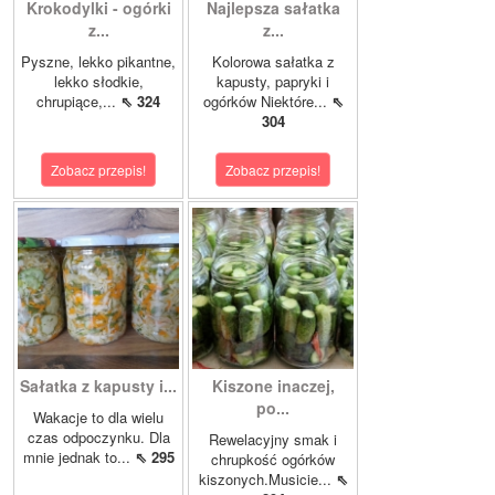
Krokodylki - ogórki
Najlepsza sałatka
z...
z...
Pyszne, lekko pikantne,
Kolorowa sałatka z
lekko słodkie,
kapusty, papryki i
chrupiące,...
⇖ 324
ogórków Niektóre...
⇖
304
Zobacz przepis!
Zobacz przepis!
Sałatka z kapusty i...
Kiszone inaczej,
po...
Wakacje to dla wielu
czas odpoczynku. Dla
Rewelacyjny smak i
mnie jednak to...
⇖ 295
chrupkość ogórków
kiszonych.Musicie...
⇖