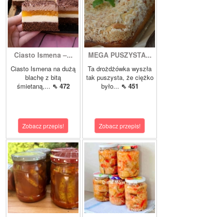
Ciasto Ismena –...
MEGA PUSZYSTA...
Ciasto Ismena na dużą
Ta drożdżówka wyszła
blachę z bitą
tak puszysta, że ciężko
śmietaną,...
⇖ 472
było...
⇖ 451
Zobacz przepis!
Zobacz przepis!