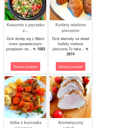
Kaszotto z pęczaku
Kotlety mielone
z...
pieczone
Dziś dzielę się z Wami
Dziś wleciały na obiad
moim sprawdzonym
kotlety mielone
przepisem na...
⇖ 1082
pieczone.To taka...
⇖
2974
Zobacz przepis!
Zobacz przepis!
Udka z kurczaka
Aromatyczny
pieczone...
schab...