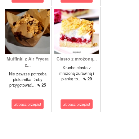
Muffinki z Air Fryera
Ciasto z mrożoną...
z...
Kruche ciasto z
mrożoną żurawiną i
Nie zawsze potrzeba
pianką to...
⇖ 29
piekarnika, żeby
przygotować...
⇖ 25
Zobacz przepis!
Zobacz przepis!