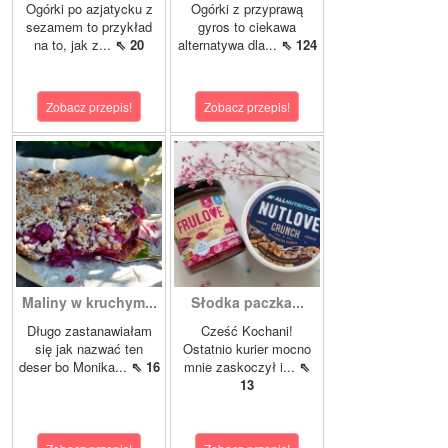
Ogórki po azjatycku z
Ogórki z przyprawą
sezamem to przykład
gyros to ciekawa
na to, jak z...
⇖ 20
alternatywa dla...
⇖ 124
Zobacz przepis!
Zobacz przepis!
Maliny w kruchym...
Słodka paczka...
Długo zastanawiałam
Cześć Kochani!
się jak nazwać ten
Ostatnio kurier mocno
deser bo Monika...
⇖ 16
mnie zaskoczył i...
⇖
13