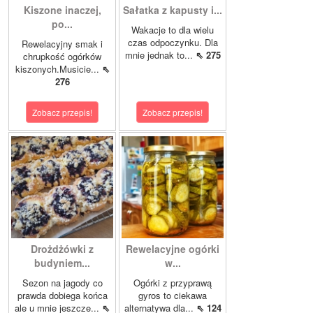
Kiszone inaczej,
Sałatka z kapusty i...
po...
Wakacje to dla wielu
czas odpoczynku. Dla
Rewelacyjny smak i
mnie jednak to...
⇖ 275
chrupkość ogórków
kiszonych.Musicie...
⇖
276
Zobacz przepis!
Zobacz przepis!
Drożdżówki z
Rewelacyjne ogórki
budyniem...
w...
Sezon na jagody co
Ogórki z przyprawą
prawda dobiega końca
gyros to ciekawa
ale u mnie jeszcze...
⇖
alternatywa dla...
⇖ 124