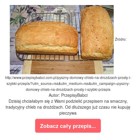
Źródło:
http://www.przepisybabci.com.pl/pyszny-domowy-chleb-na-drozdzach-prosty-i-
szybki-przepis/?utm_source=rss&utm_medium=rss&utm_campaign=pyszny-
domowy-chleb-na-drozdzach-prosty-i-szybki-przepis
Autor: PrzepisyBabci
Dzisiaj chciałabym się z Wami podzielić przepisem na smaczny,
tradycyjny chleb na drożdżach. Od dłuższego już czasu nie kupuję
pieczywa
Zobacz cały przepis...