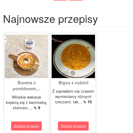
Najnowsze przepisy
Buratta z
Bigos z cukinii
pomidorem,...
Z sąsiadami się czasem
wymieniamy różnymi
Włoskie wakacje
rzeczami, tak...
⇖ 10
kojarzą się z beztroską,
słońcem,...
⇖ 9
Zobacz przepis!
Zobacz przepis!