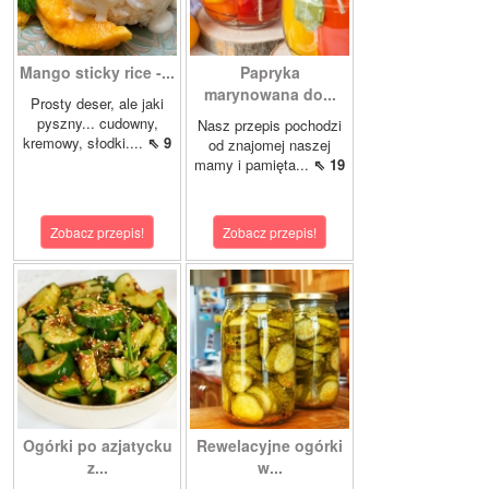
Mango sticky rice -...
Papryka
marynowana do...
Prosty deser, ale jaki
pyszny... cudowny,
Nasz przepis pochodzi
kremowy, słodki....
⇖ 9
od znajomej naszej
mamy i pamięta...
⇖ 19
Zobacz przepis!
Zobacz przepis!
Ogórki po azjatycku
Rewelacyjne ogórki
z...
w...