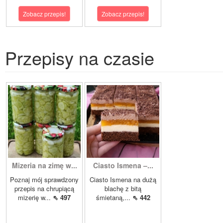
Zobacz przepis!
Zobacz przepis!
Przepisy na czasie
Mizeria na zimę w...
Ciasto Ismena –...
Poznaj mój sprawdzony
Ciasto Ismena na dużą
przepis na chrupiącą
blachę z bitą
mizerię w...
⇖ 497
śmietaną,...
⇖ 442