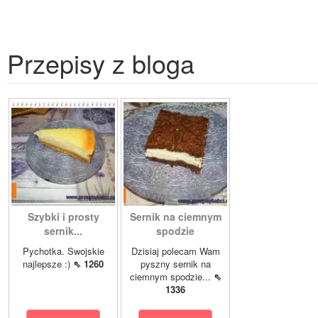
Przepisy z bloga
Szybki i prosty
Sernik na ciemnym
sernik...
spodzie
Pychotka. Swojskie
Dzisiaj polecam Wam
najlepsze :)
⇖ 1260
pyszny sernik na
ciemnym spodzie...
⇖
1336