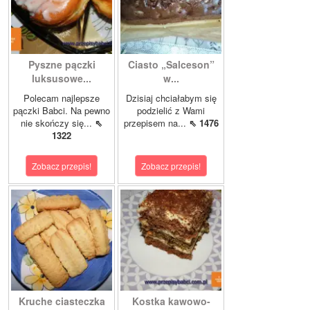
Pyszne pączki
Ciasto „Salceson”
luksusowe...
w...
Polecam najlepsze
Dzisiaj chciałabym się
pączki Babci. Na pewno
podzielić z Wami
nie skończy się...
⇖
przepisem na...
⇖ 1476
1322
Zobacz przepis!
Zobacz przepis!
Kruche ciasteczka
Kostka kawowo-