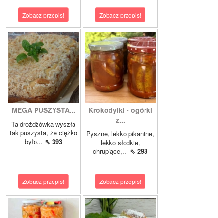
Zobacz przepis!
Zobacz przepis!
MEGA PUSZYSTA...
Krokodylki - ogórki
z...
Ta drożdżówka wyszła
tak puszysta, że ciężko
Pyszne, lekko pikantne,
było...
⇖ 393
lekko słodkie,
chrupiące,...
⇖ 293
Zobacz przepis!
Zobacz przepis!