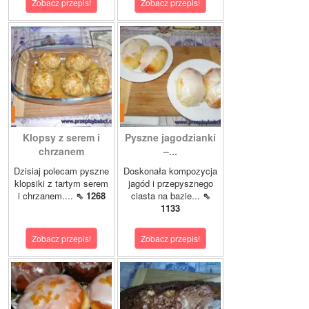
Zobacz przepis!
Zobacz przepis!
Klopsy z serem i
Pyszne jagodzianki
chrzanem
–...
Dzisiaj polecam pyszne
Doskonała kompozycja
klopsiki z tartym serem
jagód i przepysznego
i chrzanem....
⇖ 1268
ciasta na bazie...
⇖
1133
Zobacz przepis!
Zobacz przepis!