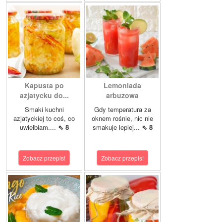
Kapusta po
Lemoniada
azjatycku do...
arbuzowa
Smaki kuchni
Gdy temperatura za
azjatyckiej to coś, co
oknem rośnie, nic nie
uwielbiam....
⇖ 8
smakuje lepiej...
⇖ 8
Zobacz przepis!
Zobacz przepis!