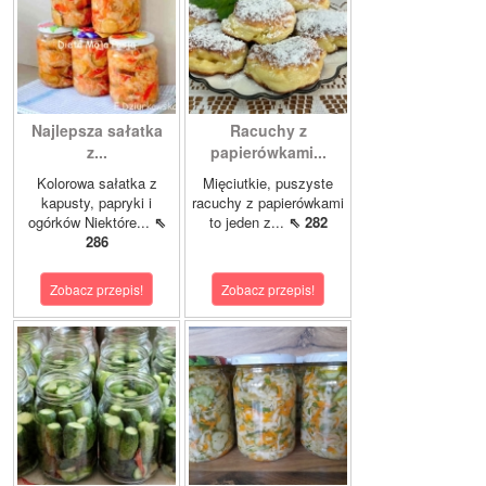
Najlepsza sałatka
Racuchy z
z...
papierówkami...
Kolorowa sałatka z
Mięciutkie, puszyste
kapusty, papryki i
racuchy z papierówkami
ogórków Niektóre...
⇖
to jeden z...
⇖ 282
286
Zobacz przepis!
Zobacz przepis!