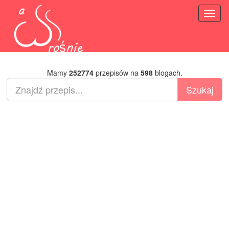
Toggl
naviga
Mamy
252774
przepisów na
598
blogach.