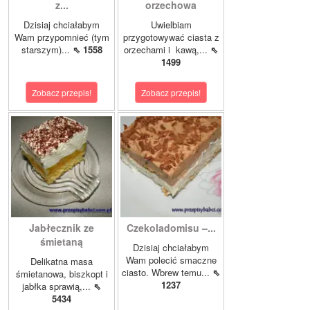
z...
orzechowa
Dzisiaj chciałabym
Uwielbiam
Wam przypomnieć (tym
przygotowywać ciasta z
starszym)...
⇖ 1558
orzechami i kawą,...
⇖
1499
Zobacz przepis!
Zobacz przepis!
Jabłecznik ze
Czekoladomisu –...
śmietaną
Dzisiaj chciałabym
Wam polecić smaczne
Delikatna masa
ciasto. Wbrew temu...
⇖
śmietanowa, biszkopt i
1237
jabłka sprawią,...
⇖
5434